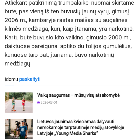
Atliekant patikrinimą trumpalaikei nuomai skirtame
bute, pas vieną iš ten buvusių jaunų vyrų, gimusį
2006 m., kambaryje rastas maišas su augalinės
kilmės medžiaga, kuri, kaip įtariama, yra narkotinė.
Kartu bute buvusio kito vaikino, gimusio 2000 m.,
daiktuose pareigūnai aptiko du folijos gumulėlius,
kuriuose taip pat, įtariama, buvo narkotinių
medžiagų.
Įdomu
paskaityti
Vaikų saugumas – mūsų visų atsakomybė
2026-08-04
Lietuvos jaunimas kviečiamas dalyvauti
nemokamoje tarptautinėje medijų stovykloje
Latvijoje „Young Media Sharks“