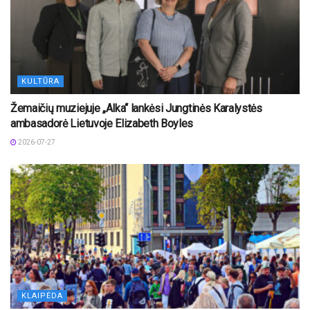
KULTŪRA
Žemaičių muziejuje „Alka“ lankėsi Jungtinės Karalystės
ambasadorė Lietuvoje Elizabeth Boyles
2026-07-27
KLAIPĖDA