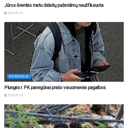
Jūros šventės metu didelių pažeidimų neužfiksuota
2026-07-26
KRIMINALAI
Plungės r. PK pareigūnai prašo visuomenės pagalbos
2026-07-24