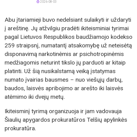
2026-08-03
Abu įtariamieji buvo nedelsiant sulaikyti ir uždaryti
į areštinę. Jų atžvilgiu pradėti ikiteisminiai tyrimai
pagal Lietuvos Respublikos baudžiamojo kodekso
259 straipsnį, numatantį atsakomybę už neteisėtą
disponavimą narkotinėmis ar psichotropinėmis
medžiagomis neturint tikslo jų parduoti ar kitaip
platinti. Už šią nusikalstamą veiką įstatymas
numato įvairias bausmes – nuo viešųjų darbų,
baudos, laisvės apribojimo ar arešto iki laisvės
atėmimo iki dvejų metų.
Ikiteisminį tyrimą organizuoja ir jam vadovauja
Šiaulių apygardos prokuratūros Telšių apylinkės
prokuratūra.