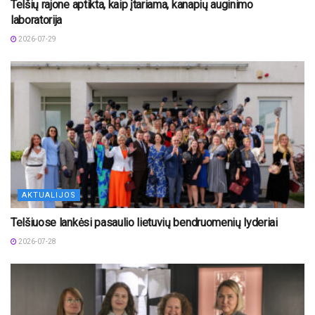
Telšių rajone aptikta, kaip įtariama, kanapių auginimo
laboratorija
2026-07-29
AKTUALIJOS
Telšiuose lankėsi pasaulio lietuvių bendruomenių lyderiai
2026-07-28