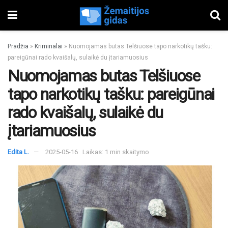
Pradžia
»
Kriminalai
»
Nuomojamas butas Telšiuose tapo narkotikų tašku:
pareigūnai rado kvaišalų, sulaikė du įtariamuosius
Nuomojamas butas Telšiuose
tapo narkotikų tašku: pareigūnai
rado kvaišalų, sulaikė du
įtariamuosius
Edita L.
2025-05-16
Laikas: 1 min skaitymo