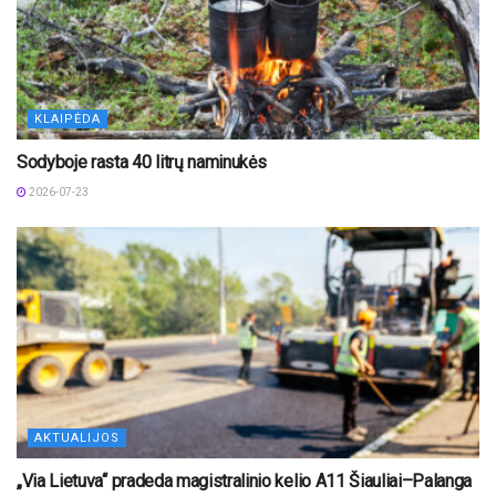
KLAIPĖDA
Sodyboje rasta 40 litrų naminukės
2026-07-23
AKTUALIJOS
„Via Lietuva“ pradeda magistralinio kelio A11 Šiauliai–Palanga