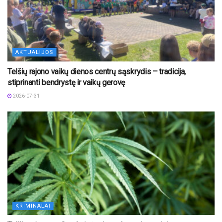
AKTUALIJOS
Telšių rajono vaikų dienos centrų sąskrydis – tradicija,
stiprinanti bendrystę ir vaikų gerovę
2026-07-31
KRIMINALAI