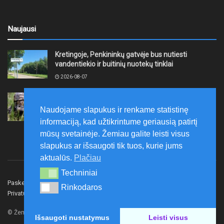
Naujausi
Kretingoje, Penkininkų gatvėje bus nutiesti
vandentiekio ir buitinių nuotekų tinklai
2026-08-07
Rugpjūčio 7–9 dienomis Žemaičių apygardos 3-ioji
rinktinė vykdys karines pratybas
Naudojame slapukus ir renkame statistinę
2026-08-07
informaciją, kad užtikrintume geriausią patirtį
mūsų svetainėje. Žemiau galite leisti visus
slapukus ar išsaugoti tik tuos, kurie jums
aktualūs.
Plačiau
Techniniai
Techniniai
Paskelbk naujieną
Rašyti redakcijai
Reklama
Rinkodaros
Rinkodaros
Privatumo politika
Susisiekite
© Žemaitijos gidas.
Išsaugoti nustatymus
Leisti visus