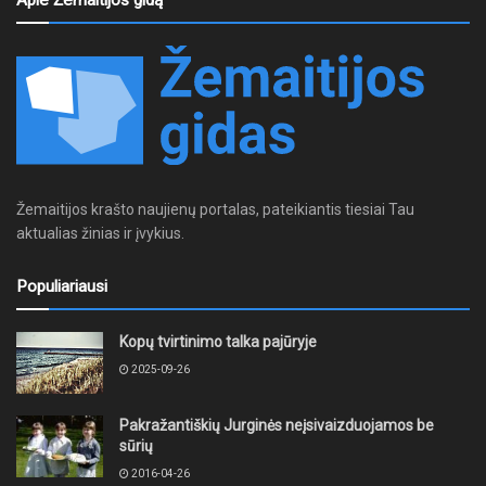
Apie Žemaitijos gidą
Žemaitijos krašto naujienų portalas, pateikiantis tiesiai Tau
aktualias žinias ir įvykius.
Populiariausi
Kopų tvirtinimo talka pajūryje
2025-09-26
Pakražantiškių Jurginės neįsivaizduojamos be
sūrių
2016-04-26