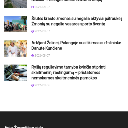
2026-08-07
Šilutės krašto žmonės su negalia aktyviai įsitraukė į
Žmonių su negalia vasaros sporto šventę
2026-08-07
Artėjant Žolinei, Palangoje susitikimas su žolininke
Danute Kunčiene
2026-08-07
Ryšių reguliavimo tarnyba kviečia stiprinti
skaitmeninį raštingumą – pristatomos
nemokamos skaitmeninės pamokos
2026-08-06