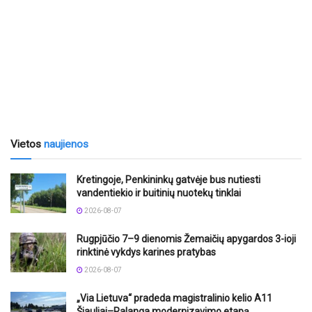
Vietos
naujienos
Kretingoje, Penkininkų gatvėje bus nutiesti
vandentiekio ir buitinių nuotekų tinklai
2026-08-07
Rugpjūčio 7–9 dienomis Žemaičių apygardos 3-ioji
rinktinė vykdys karines pratybas
2026-08-07
„Via Lietuva“ pradeda magistralinio kelio A11
Šiauliai–Palanga modernizavimo etapą