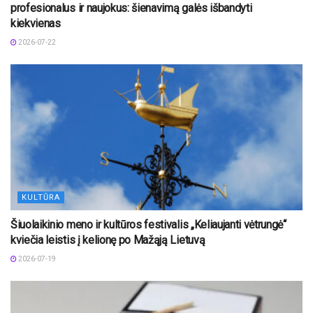
profesionalus ir naujokus: šienavimą galės išbandyti
kiekvienas
2026-07-22
KULTŪRA
Šiuolaikinio meno ir kultūros festivalis „Keliaujanti vėtrungė“
kviečia leistis į kelionę po Mažąją Lietuvą
2026-07-19