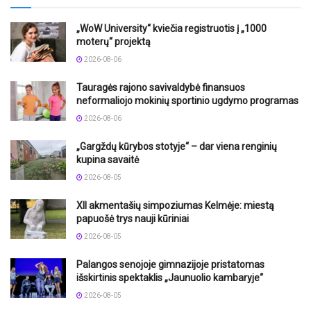
„WoW University“ kviečia registruotis į „1000
moterų“ projektą
2026-08-06
Tauragės rajono savivaldybė finansuos
neformaliojo mokinių sportinio ugdymo programas
2026-08-06
„Gargždų kūrybos stotyje“ – dar viena renginių
kupina savaitė
2026-08-05
XII akmentašių simpoziumas Kelmėje: miestą
papuošė trys nauji kūriniai
2026-08-05
Palangos senojoje gimnazijoje pristatomas
išskirtinis spektaklis „Jaunuolio kambaryje“
2026-08-05