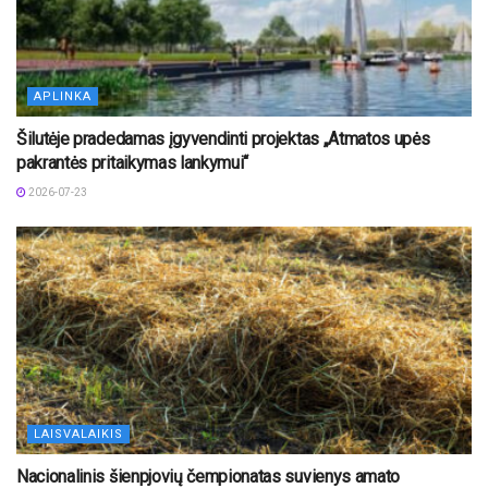
APLINKA
Šilutėje pradedamas įgyvendinti projektas „Atmatos upės
pakrantės pritaikymas lankymui“
2026-07-23
LAISVALAIKIS
Nacionalinis šienpjovių čempionatas suvienys amato