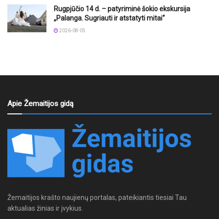
Rugpjūčio 14 d. – patyriminė šokio ekskursija
„Palanga. Sugriauti ir atstatyti mitai“
2026-08-05
Apie Žemaitijos gidą
Žemaitijos krašto naujienų portalas, pateikiantis tiesiai Tau
aktualias žinias ir įvykius.