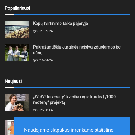
Populiariausi
Kopų tvirtinimo talka pajūryje
2025-09-26
Pakražantiškių Jurginės neįsivaizduojamos be
sūrių
2016-04-26
Naujausi
„WoW University“ kviečia registruotis į „1000
moterų“ projektą
2026-08-06
Tauragės rajono savivaldybė finansuos
neformaliojo mokinių sportinio ugdymo programas
Naudojame slapukus ir renkame statistinę