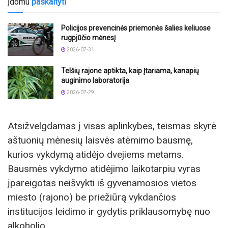
Įdomu
paskaityti
Policijos prevencinės priemonės šalies keliuose
rugpjūčio mėnesį
2026-07-31
Telšių rajone aptikta, kaip įtariama, kanapių
auginimo laboratorija
2026-07-29
Atsižvelgdamas į visas aplinkybes, teismas skyrė
aštuonių mėnesių laisvės atėmimo bausmę,
kurios vykdymą atidėjo dvejiems metams.
Bausmės vykdymo atidėjimo laikotarpiu vyras
įpareigotas neišvykti iš gyvenamosios vietos
miesto (rajono) be priežiūrą vykdančios
institucijos leidimo ir gydytis priklausomybę nuo
alkoholio.