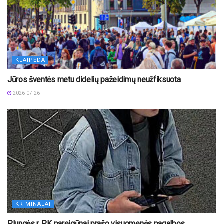
KLAIPĖDA
Jūros šventės metu didelių pažeidimų neužfiksuota
2026-07-26
KRIMINALAI
Plungės r. PK pareigūnai prašo visuomenės pagalbos