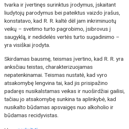
tvarka ir įvertinęs surinktus įrodymus, įskaitant
liudytojų parodymus bei pateiktus vaizdo įrašus,
konstatavo, kad R. R. kaltė dėl jam inkriminuotų
veikų – svetimo turto pagrobimo, įsibrovus į
saugyklą, ir nedidelės vertės turto sugadinimo –
yra visiškai įrodyta.
Skirdamas bausmę, teismas įvertino, kad R. R. yra
anksčiau teistas, charakterizuojamas
nepatenkinamai. Teismas nustatė, kad vyro
atsakomybę lengvina tai, kad jis prisipažino
padaręs nusikalstamas veikas ir nuoširdžiai gailisi,
tačiau jo atsakomybę sunkina ta aplinkybė, kad
nusikalto būdamas apsvaigęs nuo alkoholio ir
būdamas recidyvistas.