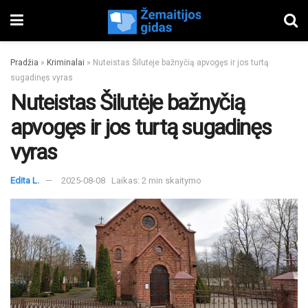
Pradžia
»
Kriminalai
»
Nuteistas Šilutėje bažnyčią apvogęs ir jos turtą
sugadinęs vyras
Nuteistas Šilutėje bažnyčią
apvogęs ir jos turtą sugadinęs
vyras
Edita L.
2025-08-08
Laikas: 2 min skaitymo