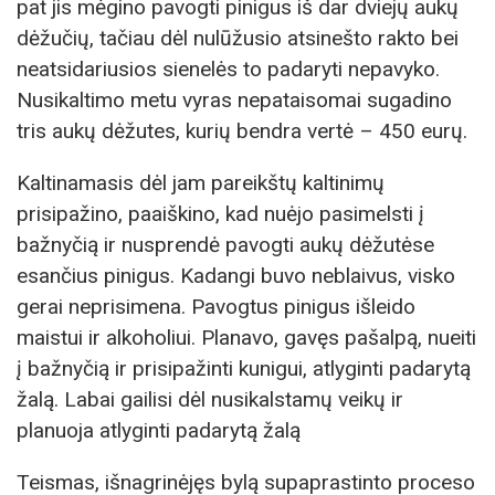
pat jis mėgino pavogti pinigus iš dar dviejų aukų
dėžučių, tačiau dėl nulūžusio atsinešto rakto bei
neatsidariusios sienelės to padaryti nepavyko.
Nusikaltimo metu vyras nepataisomai sugadino
tris aukų dėžutes, kurių bendra vertė – 450 eurų.
Kaltinamasis dėl jam pareikštų kaltinimų
prisipažino, paaiškino, kad nuėjo pasimelsti į
bažnyčią ir nusprendė pavogti aukų dėžutėse
esančius pinigus. Kadangi buvo neblaivus, visko
gerai neprisimena. Pavogtus pinigus išleido
maistui ir alkoholiui. Planavo, gavęs pašalpą, nueiti
į bažnyčią ir prisipažinti kunigui, atlyginti padarytą
žalą. Labai gailisi dėl nusikalstamų veikų ir
planuoja atlyginti padarytą žalą
Teismas, išnagrinėjęs bylą supaprastinto proceso