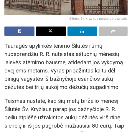
Šilutės Šv. Kryžiaus parapijos bažnyčia
Tauragės apylinkės teismo Šilutės rūmų
nuosprendžiu R. R. nuteistas aštuonių mėnesių
laisvės atėmimo bausme, atidedant jos vykdymą
dvejiems metams. Vyras pripažintas kaltu dėl
pinigų vagystės iš bažnyčioje esančios aukų
dėžutės bei trijų aukojimo dėžučių sugadinimo.
Teismas nustatė, kad šių metų birželio mėnesį
Šilutės Šv. Kryžiaus parapijos bažnyčioje R. R.
peiliu atplėšė užrakintos aukų dėžutės viršutinę
sienelę ir iš jos pagrobė mažiausiai 80 eurų. Taip