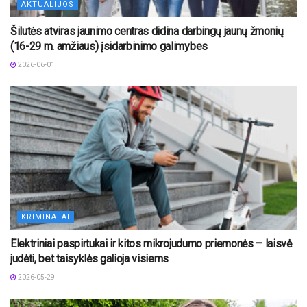
AKTUALIJOS
Šilutės atviras jaunimo centras didina darbingų jaunų žmonių
(16-29 m. amžiaus) įsidarbinimo galimybes
2026-06-01
KRIMINALAI
Elektriniai paspirtukai ir kitos mikrojudumo priemonės – laisvė
judėti, bet taisyklės galioja visiems
2026-05-29