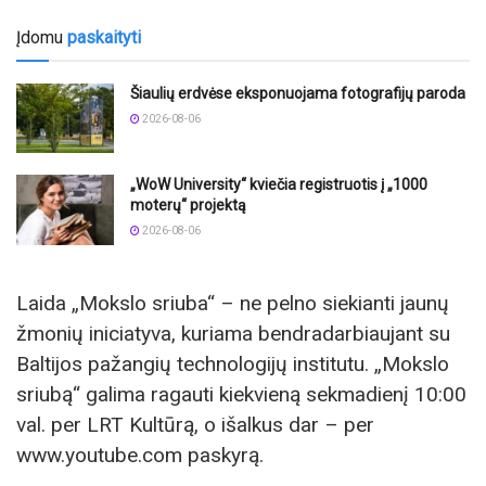
Įdomu
paskaityti
Šiaulių erdvėse eksponuojama fotografijų paroda
2026-08-06
„WoW University“ kviečia registruotis į „1000
moterų“ projektą
2026-08-06
Laida „Mokslo sriuba“ – ne pelno siekianti jaunų
žmonių iniciatyva, kuriama bendradarbiaujant su
Baltijos pažangių technologijų institutu. „Mokslo
sriubą“ galima ragauti kiekvieną sekmadienį 10:00
val. per LRT Kultūrą, o išalkus dar – per
www.youtube.com paskyrą.