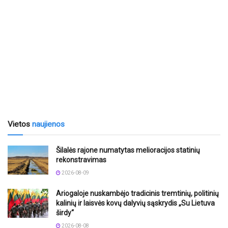
Vietos
naujienos
Šilalės rajone numatytas melioracijos statinių
rekonstravimas
2026-08-09
Ariogaloje nuskambėjo tradicinis tremtinių, politinių
kalinių ir laisvės kovų dalyvių sąskrydis „Su Lietuva
širdy“
2026-08-08