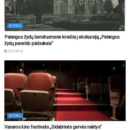
ĮDOMU
Palangos žydų bendruomenė kviečia į ekskursiją „Palangos
žydų paveldo pėdsakais“
2026-08-04
ĮDOMU
Vasaros kino festivalis „Sidabrinės gervės naktys“