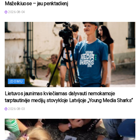
Mažeikiuose – jau penktadienį
2026-08-04
ĮDOMU
Lietuvos jaunimas kviečiamas dalyvauti nemokamoje
tarptautinėje medijų stovykloje Latvijoje „Young Media Sharks“
2026-08-03