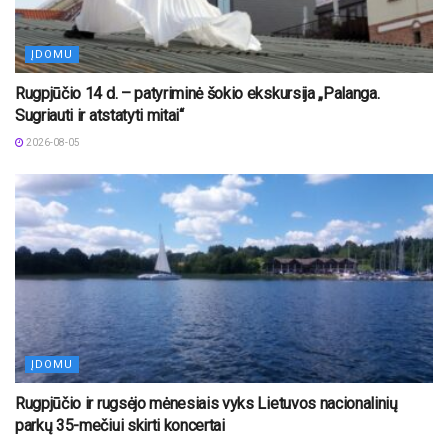
ĮDOMU
Rugpjūčio 14 d. – patyriminė šokio ekskursija „Palanga.
Sugriauti ir atstatyti mitai“
2026-08-05
ĮDOMU
Rugpjūčio ir rugsėjo mėnesiais vyks Lietuvos nacionalinių
parkų 35-mečiui skirti koncertai