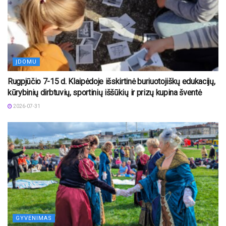
ĮDOMU
Rugpjūčio 7-15 d. Klaipėdoje išskirtinė buriuotojiškų edukacijų,
kūrybinių dirbtuvių, sportinių iššūkių ir prizų kupina šventė
2026-07-31
GYVENIMAS