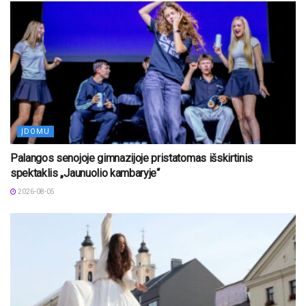
ĮDOMU
Palangos senojoje gimnazijoje pristatomas išskirtinis
spektaklis „Jaunuolio kambaryje“
2026-08-05