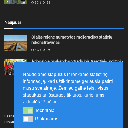
2016-04-26
Naujausi
Šilalės rajone numatytas melioracijos statinių
rekonstravimas
2026-08-09
Ariogaloje nuskambėjo tradicinis tremtinių, politinių
kalinių ir laisvės kovų dalyvių sąskrydis „Su Lietuva
širdy“
Naudojame slapukus ir renkame statistinę
2026-08-08
informaciją, kad užtikrintume geriausią patirtį
mūsų svetainėje. Žemiau galite leisti visus
slapukus ar išsaugoti tik tuos, kurie jums
aktualūs.
Plačiau
Techniniai
Techniniai
Paskelbk naujieną
Rašyti redakcijai
Reklama
Rinkodaros
Rinkodaros
Privatumo politika
Susisiekite