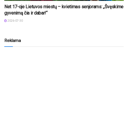
Net 17-oje Lietuvos miestų – kvietimas senjorams: „Švęskime
gyvenimą čia ir dabar!“
2026-07-30
Reklama