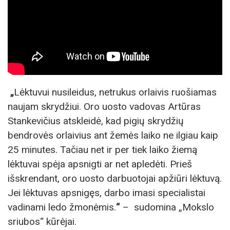
„
Lėktuvui nusileidus, netrukus orlaivis ruošiamas
naujam skrydžiui. Oro uosto vadovas Artūras
Stankevičius atskleidė, kad pigių skrydžių
bendrovės orlaivius ant žemės laiko ne ilgiau kaip
25 minutes. Tačiau net ir per tiek laiko žiemą
lėktuvai spėja apsnigti ar net apledėti. Prieš
išskrendant, oro uosto darbuotojai apžiūri lėktuvą.
Jei lėktuvas apsnigęs, darbo imasi specialistai
vadinami ledo žmonėmis.
“
– sudomina „Mokslo
sriubos“ kūrėjai.