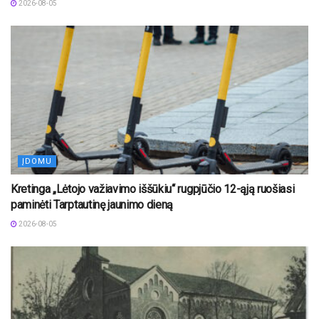
2026-08-05
ĮDOMU
Kretinga „Lėtojo važiavimo iššūkiu“ rugpjūčio 12-ąją ruošiasi
paminėti Tarptautinę jaunimo dieną
2026-08-05