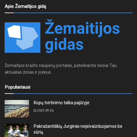
Apie Žemaitijos gidą
Žemaitijos krašto naujienų portalas, pateikiantis tiesiai Tau
aktualias žinias ir įvykius.
Populiariausi
Kopų tvirtinimo talka pajūryje
2025-09-26
Pakražantiškių Jurginės neįsivaizduojamos be
sūrių