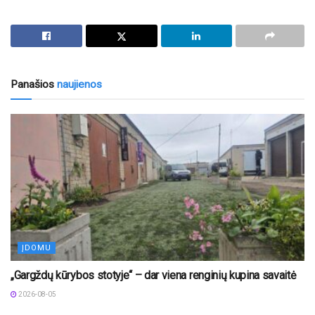
Panašios
naujienos
ĮDOMU
„Gargždų kūrybos stotyje“ – dar viena renginių kupina savaitė
2026-08-05