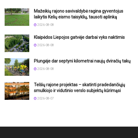
Mažeikių rajono savivaldybė ragina gyventojus
laikytis Kelių eismo taisyklių, tausoti aplinką
2026-08-08
Klaipėdos Liepojos gatvėje darbai vyks naktimis
2026-08-08
Plungėje dar septyni kilometrai naujų dviračių takų
2026-08-08
Telšių rajone projektas – skatinti pradedančiųjų
smulkiojo ir vidutinio verslo subjektų kūrimąsi
2026-08-07