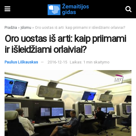
Pradžia
»
Įdomu
»
Oro uostas iš arti: kaip priimami ir išleidžiami orlaiviai?
Oro uostas iš arti: kaip priimami
ir išleidžiami orlaiviai?
Paulius Liškauskas
2016-12-15
Laikas: 1 min skaitymo