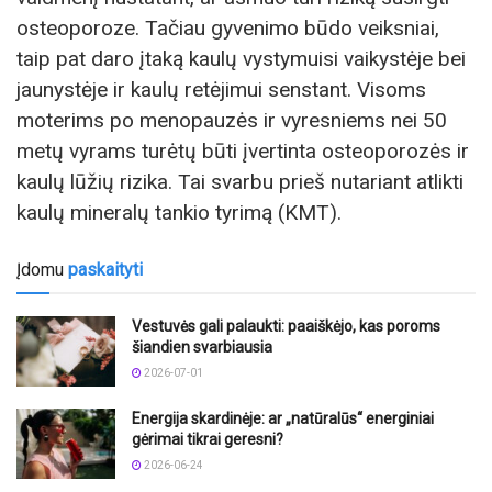
osteoporoze. Tačiau gyvenimo būdo veiksniai,
taip pat daro įtaką kaulų vystymuisi vaikystėje bei
jaunystėje ir kaulų retėjimui senstant. Visoms
moterims po menopauzės ir vyresniems nei 50
metų vyrams turėtų būti įvertinta osteoporozės ir
kaulų lūžių rizika. Tai svarbu prieš nutariant atlikti
kaulų mineralų tankio tyrimą (KMT).
Įdomu
paskaityti
Vestuvės gali palaukti: paaiškėjo, kas poroms
šiandien svarbiausia
2026-07-01
Energija skardinėje: ar „natūralūs“ energiniai
gėrimai tikrai geresni?
2026-06-24