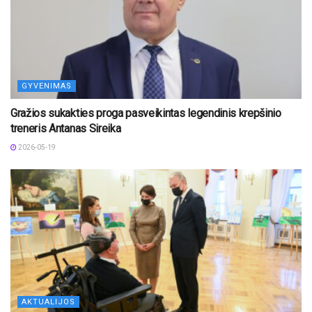
GYVENIMAS
Gražios sukakties proga pasveikintas legendinis krepšinio
treneris Antanas Sireika
2026-05-19
AKTUALIJOS