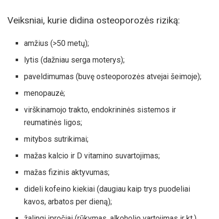
Veiksniai, kurie didina osteoporozės riziką:
amžius (>50 metų);
lytis (dažniau serga moterys);
paveldimumas (buvę osteoporozės atvejai šeimoje);
menopauzė;
virškinamojo trakto, endokrininės sistemos ir
reumatinės ligos;
mitybos sutrikimai;
mažas kalcio ir D vitamino suvartojimas;
mažas fizinis aktyvumas;
dideli kofeino kiekiai (daugiau kaip trys puodeliai
kavos, arbatos per dieną);
žalingi įpročiai (rūkymas, alkoholio vartojimas ir kt.).