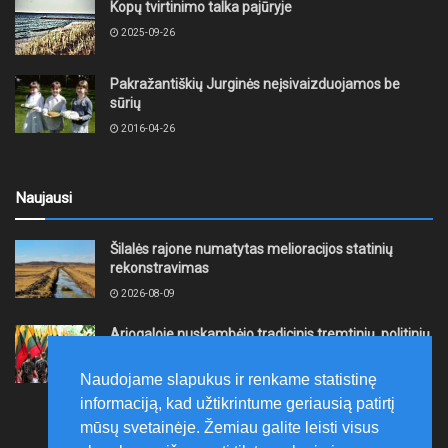
Kopų tvirtinimo talka pajūryje
2025-09-26
Pakražantiškių Jurginės neįsivaizduojamos be
sūrių
2016-04-26
Naujausi
Šilalės rajone numatytas melioracijos statinių
rekonstravimas
2026-08-09
Ariogaloje nuskambėjo tradicinis tremtinių, politinių
kalinių ir laisvės kovų dalyvių sąskrydis „Su Lietuva
širdy“
Naudojame slapukus ir renkame statistinę
2026-08-08
informaciją, kad užtikrintume geriausią patirtį
mūsų svetainėje. Žemiau galite leisti visus