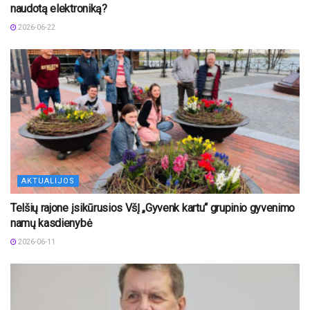
naudotą elektroniką?
2026-06-22
AKTUALIJOS
Telšių rajone įsikūrusios VšĮ „Gyvenk kartu“ grupinio gyvenimo
namų kasdienybė
2026-06-11