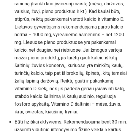
racioną įtraukti kuo įvairesnį maistą (mėsą, daržovės,
vaisius, žuvį, pieno produktus ir kt.). Kad kaulai būtų
stiprūs, reiktų pakankamai vartoti kalcio ir vitamino D.
Lietuvos gyventojams rekomenduojama paros kalcio
norma – 1000 mg, vyresniems asmenims – net 1200
mg. Liesuose pieno produktuose yra pakankamai
kalcio, net daugiau nei riebiuose. Jei žmogus vartoja
mažai pieno produktų, jis turėtų gauti kalcio iš kitų
šaltinių: žuvies konservų, kuriuose yra minkštų kaulų,
turinčių kalcio, taip pat iš brokolių, špinatų, kitų tamsiai
žalių lapinių daržovių. Reiktų gauti ir pakankamą
vitamino D kiekį, nes jis padeda geriau įsisavinti kalcį,
stabdo kalcio šalinimą iš kaulų audinio, reguliuoja
fosforo apykaitą. Vitamino D šaltiniai – mėsa, žuvis,
ikrai, sviestas, kiaušinių tryniai.
Būti fiziškai aktyviems. Rekomenduojama bent 30 min.
užsiimti vidutinio intensyvumo fizine veikla 5 kartus