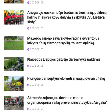
2026-08-09
Ariogaloje nuskambėjo tradicinis tremtinių, politinių
kalinių ir laisvės kovų dalyvių sąskrydis „Su Lietuva
širdy“
2026-08-08
Mažeikių rajono savivaldybė ragina gyventojus
laikytis Kelių eismo taisyklių, tausoti aplinką
2026-08-08
Klaipėdos Liepojos gatvėje darbai vyks naktimis
2026-08-08
Plungėje dar septyni kilometrai naujų dviračių takų
2026-08-08
Akmenės rajone jau devintus metus
organizuojama vaikų prevencinė stovykla „Aš galiu“
2026-08-07