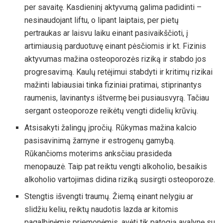
per savaitę. Kasdieninį aktyvumą galima padidinti –
nesinaudojant liftu, o lipant laiptais, per pietų
pertraukas ar laisvu laiku einant pasivaikščioti, į
artimiausią parduotuvę einant pėsčiomis ir kt. Fizinis
aktyvumas mažina osteoporozės riziką ir stabdo jos
progresavimą. Kaulų retėjimui stabdyti ir kritimų rizikai
mažinti labiausiai tinka fiziniai pratimai, stiprinantys
raumenis, lavinantys ištvermę bei pusiausvyrą. Tačiau
sergant osteoporoze reikėtų vengti didelių krūvių.
Atsisakyti žalingų įpročių. Rūkymas mažina kalcio
pasisavinimą žarnyne ir estrogenų gamybą.
Rūkančioms moterims anksčiau prasideda
menopauzė. Taip pat reiktu vengti alkoholio, besaikis
alkoholio vartojimas didina riziką susirgti osteoporoze.
Stengtis išvengti traumų. Žiemą einant nelygiu ar
slidžiu keliu, reiktų naudotis lazda ar kitomis
pagalbinėmis priemonėmis, avėti tik patogią avalynę su