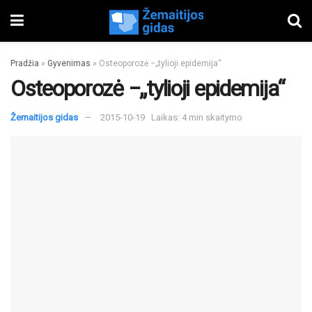
Pradžia
»
Gyvenimas
»
Osteoporozė −„tylioji epidemija“
Osteoporozė −„tylioji epidemija“
Žemaitijos gidas
2015-10-19
Laikas: 4 min skaitymo