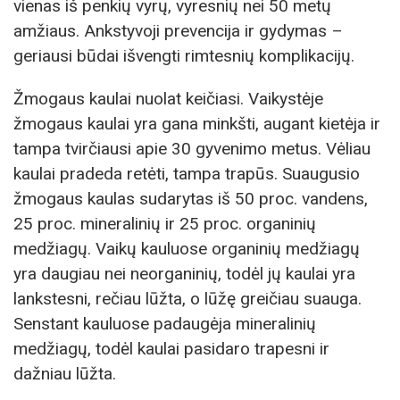
vienas iš penkių vyrų, vyresnių nei 50 metų
amžiaus. Ankstyvoji prevencija ir gydymas –
geriausi būdai išvengti rimtesnių komplikacijų.
Žmogaus kaulai nuolat keičiasi. Vaikystėje
žmogaus kaulai yra gana minkšti, augant kietėja ir
tampa tvirčiausi apie 30 gyvenimo metus. Vėliau
kaulai pradeda retėti, tampa trapūs. Suaugusio
žmogaus kaulas sudarytas iš 50 proc. vandens,
25 proc. mineralinių ir 25 proc. organinių
medžiagų. Vaikų kauluose organinių medžiagų
yra daugiau nei neorganinių, todėl jų kaulai yra
lankstesni, rečiau lūžta, o lūžę greičiau suauga.
Senstant kauluose padaugėja mineralinių
medžiagų, todėl kaulai pasidaro trapesni ir
dažniau lūžta.