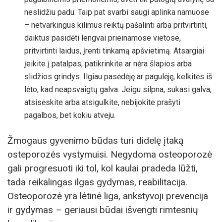
neslidžiu padu. Taip pat svarbi saugi aplinka namuose
– netvarkingus kilimus reiktų pašalinti arba pritvirtinti,
daiktus pasidėti lengvai prieinamose vietose,
pritvirtinti laidus, įrenti tinkamą apšvietimą. Atsargiai
įeikite į patalpas, patikrinkite ar nėra šlapios arba
slidžios grindys. Ilgiau pasėdėję ar pagulėję, kelkitės iš
lėto, kad neapsvaigtų galva. Jeigu silpna, sukasi galva,
atsisėskite arba atsigulkite, nebijokite prašyti
pagalbos, bet kokiu atveju.
Žmogaus gyvenimo būdas turi didelę įtaką
osteporozės vystymuisi. Negydoma osteoporozė
gali progresuoti iki tol, kol kaulai pradeda lūžti,
tada reikalingas ilgas gydymas, reabilitacija.
Osteoporozė yra lėtinė liga, ankstyvoji prevencija
ir gydymas – geriausi būdai išvengti rimtesnių