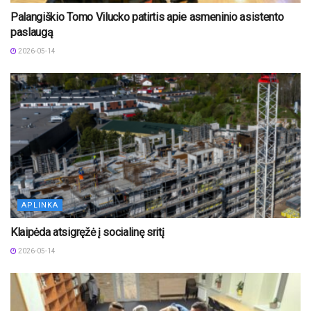
Palangiškio Tomo Vilucko patirtis apie asmeninio asistento
paslaugą
2026-05-14
APLINKA
Klaipėda atsigręžė į socialinę sritį
2026-05-14