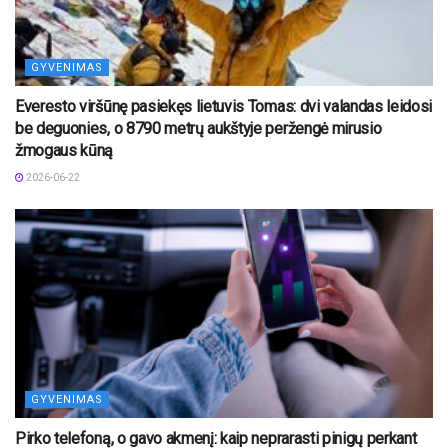
GYVENIMAS
Everesto viršūnę pasiekęs lietuvis Tomas: dvi valandas leidosi
be deguonies, o 8790 metrų aukštyje peržengė mirusio
žmogaus kūną
2026-06-22
GYVENIMAS
Pirko telefoną, o gavo akmenį: kaip neprarasti pinigų perkant