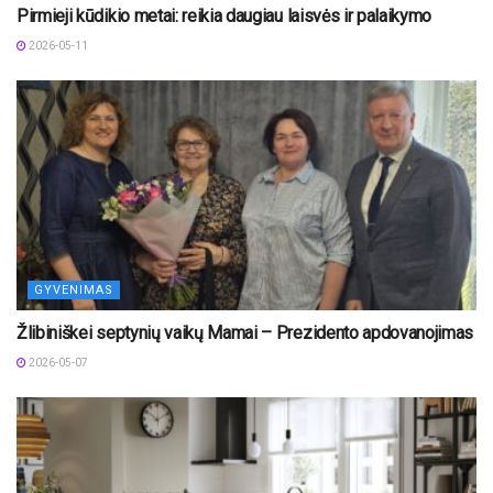
Pirmieji kūdikio metai: reikia daugiau laisvės ir palaikymo
2026-05-11
GYVENIMAS
Žlibiniškei septynių vaikų Mamai – Prezidento apdovanojimas
2026-05-07