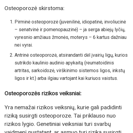
Osteoporozė skirstoma:
Pirminė osteoporozė (juvenilinė, idiopatinė, involiucinė
– senatvinė ir pomenopauzinė) – ja serga abiejų lyčių,
vyresnio amžiaus žmonės, moterys – 6 kartus dažniau
nei vyrai.
Antrinė osteoporozė, atsirandanti dėl įvairių ligų, kurios
sutrikdo kaulinio audinio apykaitą (reumatoidinis
artritas, sarkoidozė, virškinimo sistemos ligos, inkstų
ligos ir kt.) arba ilgiau vartojant kai kuriuos vaistus.
Osteoporozės rizikos veiksniai:
Yra nemažai rizikos veiksnių, kurie gali padidinti
riziką susirgti osteoporoze. Tai priklauso nuo
rizikos lygio. Genetiniai veiksniai turi svarbų
vaidmenį nustatant, ar asmuo turi riziką susirgti