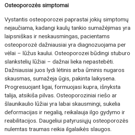
Osteoporozės simptomai
Vystantis osteoporozei paprastai jokių simptomų
nejaučiama, kadangi kaulų tankio sumažėjimas yra
laipsniškas ir neskausmingas, pacientams
osteoporozė dažniausiai yra diagnozuojama per
vėlai – lūžus kaului. Osteoporozei būdingi stuburo
slankstelių lūžiai – dažnai lieka nepastebėti.
Dažniausiai juos lydi lėtinis arba ūminis nugaros
skausmas, sumažeja ūgis, pakinta laikysena.
Progresuojant ligai, formuojasi kupra, išnyksta
talija, atsikiša pilvas. Osteoporoziniai riešo ar
šlaunikaulio lūžiai yra labai skausmingi, sukelia
deformacijas ir negalią, reikalauja ilgo gydymo ir
reabilitacijos. Daugeliui patyrusiųjų osteoporozės
nulemtas traumas reikia ilgalaikės slaugos.