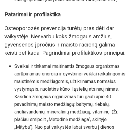
Patarimai ir profilaktika
Osteoporozės prevencija turėtų prasidėti dar
vaikystėje. Nesvarbu koks žmogaus amžius,
gyvensenos įpročius ir maisto racioną galima
keisti bet kada. Pagrindiniai profilaktikos principai:
Sveikai ir tinkamai maitinantis žmogaus organizmas
aprūpinamas energija ir gyvybinei veiklai reikalingomis
maistinėmis medžiagomis, užtikrinamas normalus
vystymąsis, nuolatins kūno ląstelių atsinaujinimas.
Kasdien žmogaus organizmas turi gauti apie 40
pavadinimų maisto medžiagų: baltymų, riebalų,
angliavandenių, mineralinių medžiagų, vitaminų. (Žr.
plačiau smlpc.lt „Metodinė medžiaga“, skiltyje
„Mityba“). Nuo pat vaikystės labai svarbu į dienos