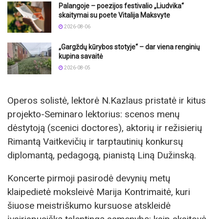
Palangoje – poezijos festivalio „Liudvika“
skaitymai su poete Vitalija Maksvyte
2026-08-06
„Gargždų kūrybos stotyje“ – dar viena renginių
kupina savaitė
2026-08-05
Operos solistė, lektorė N.Kazlaus pristatė ir kitus
projekto-Seminaro lektorius: scenos menų
dėstytoją (scenici doctores), aktorių ir režisierių
Rimantą Vaitkevičių ir tarptautinių konkursų
diplomantą, pedagogą, pianistą Liną Dužinską.
Koncerte pirmoji pasirodė devynių metų
klaipedietė moksleivė Marija Kontrimaitė, kuri
šiuose meistriškumo kursuose atskleidė