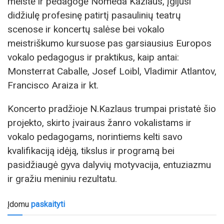
meistė ir pedagogė Nomeda Kazlaus, įgijusi
didžiulę profesinę patirtį pasaulinių teatrų
scenose ir koncertų salėse bei vokalo
meistriškumo kursuose pas garsiausius Europos
vokalo pedagogus ir praktikus, kaip antai:
Monsterrat Caballe, Josef Loibl, Vladimir Atlantov,
Francisco Araiza ir kt.
Koncerto pradžioje N.Kazlaus trumpai pristatė šio
projekto, skirto įvairaus žanro vokalistams ir
vokalo pedagogams, norintiems kelti savo
kvalifikaciją idėją, tikslus ir programą bei
pasidžiaugė gyva dalyvių motyvacija, entuziazmu
ir gražiu meniniu rezultatu.
Įdomu
paskaityti