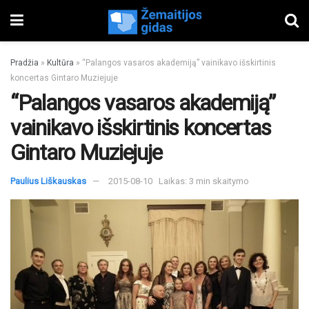
Pradžia
»
Kultūra
»
“Palangos vasaros akademiją” vainikavo išskirtinis
koncertas Gintaro Muziejuje
“Palangos vasaros akademiją”
vainikavo išskirtinis koncertas
Gintaro Muziejuje
Paulius Liškauskas
2015-08-10
Laikas: 3 min skaitymo