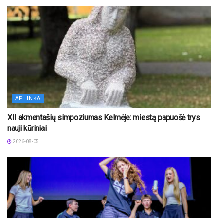
APLINKA
XII akmentašių simpoziumas Kelmėje: miestą papuošė trys
nauji kūriniai
2026-08-05