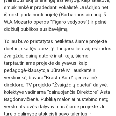
įvairiapusišką talentingą asmenybę: kaip skaitovė,
smuikininkė ir pradedanti vokalistė. Ji išdrįso net
išmokti padainuoti arijetę (Barbarinos aimaną iš
W.A.Mozarto operos “Figaro vedybos”) ir pelnė
didžiulį publikos susižavėjimą.
Toliau buvo pristatytas netikėtas šiame projekte
duetas, skaitęs poeziją! Tai garsi lietuvių estrados
žvaigždė, dainų autorė ir atlikėja, šiame
tarptautiniame projekte dalyvavusi kaip
pedagogė-klausytoja Jūratė Miliauskaitė ir
verslininkė, buvusi “Krasta Auto” generalinė
direktorė, TV projekto “Žvaigždių duetai” dalyvė,
kolektyve vadinama “dainuojančia Direktore” Asta
Bagdonavičienė. Publiką maloniai nustebino netgi
verslo atstovės dalyvavimas šiame projekte. Ji
turėjo galimybę atskleisti savo talentus ir