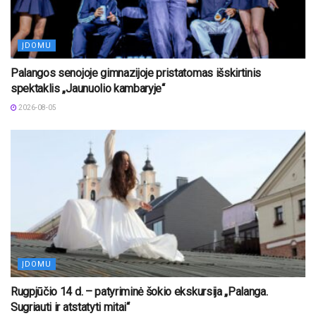
ĮDOMU
Palangos senojoje gimnazijoje pristatomas išskirtinis
spektaklis „Jaunuolio kambaryje“
2026-08-05
ĮDOMU
Rugpjūčio 14 d. – patyriminė šokio ekskursija „Palanga.
Sugriauti ir atstatyti mitai“