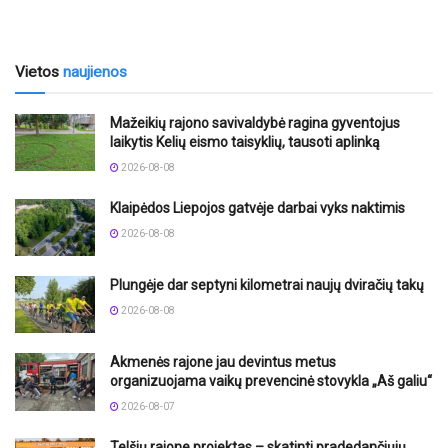
Vietos
naujienos
Mažeikių rajono savivaldybė ragina gyventojus
laikytis Kelių eismo taisyklių, tausoti aplinką
2026-08-08
Klaipėdos Liepojos gatvėje darbai vyks naktimis
2026-08-08
Plungėje dar septyni kilometrai naujų dviračių takų
2026-08-08
Akmenės rajone jau devintus metus
organizuojama vaikų prevencinė stovykla „Aš galiu“
2026-08-07
Telšių rajone projektas – skatinti pradedančiųjų