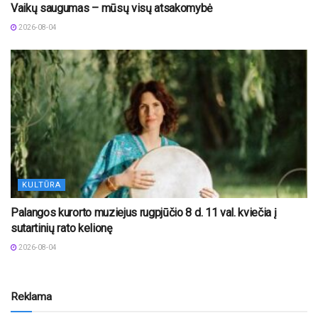
Vaikų saugumas – mūsų visų atsakomybė
2026-08-04
KULTŪRA
Palangos kurorto muziejus rugpjūčio 8 d. 11 val. kviečia į
sutartinių rato kelionę
2026-08-04
Reklama