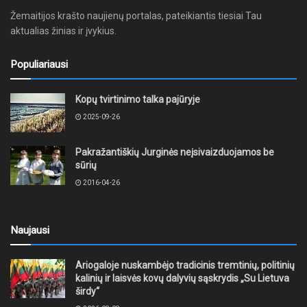
Žemaitijos krašto naujienų portalas, pateikiantis tiesiai Tau
aktualias žinias ir įvykius.
Populiariausi
Kopų tvirtinimo talka pajūryje
2025-09-26
Pakražantiškių Jurginės neįsivaizduojamos be
sūrių
2016-04-26
Naujausi
Ariogaloje nuskambėjo tradicinis tremtinių, politinių
kalinių ir laisvės kovų dalyvių sąskrydis „Su Lietuva
širdy“