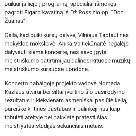
puikiai įsiliejo į programą, specialiai išmokęs
pagroti Figaro kavatiną iš Dž.Rossinio op. “Don
Žuanas”.
Gaila, kad puiki kursų dalyvė, Vilniaus Taptautinės
mokyklos moksleivė Anika Vaitiekūnaitė negalėjo
dalyvauti šiame koncerte, nes savo įgyta
meistriškumo patirtimi jau dalinosi kituose muzikų
meistriškumo kursuose Londone.
Koncerto pabaigoje projekto vadovė Nomeda
Kazlaus atvirai bei šiltai įvertino šio pasirodymo
rezultatus ir kiekvienam asmeniškai pasiūlė kelią,
pareiškė kritines pastabas ir palinkėjimus kaip
tobulėti ateityje bei pakvietė pratęsti šias
meistrystės studijas sekančiais metais.