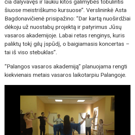
čia dalyvavęs ir laukiu kitos galimybės tobulintis
šiuose meistriškumo kursuose”. Verslininkė Asta
Bagdonavičienė prisipažino: “Dar kartą nuoširdžiai
dėkoju už nuostabų projektą ir patyrimus Jūsų
vasaros akademijoje. Labai retas renginys, kuris
paliktų tokį gilų įspūdį, o baigiamasis koncertas –
tai iš viso stebuklas”.
“Palangos vasaros akademiją” planuojama rengti
kiekvienais metais vasaros laikotarpiu Palangoje.