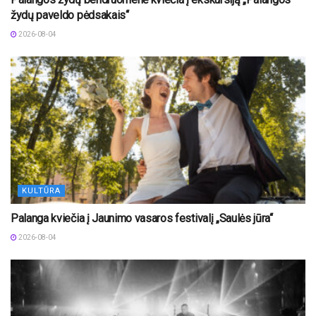
žydų paveldo pėdsakais“
2026-08-04
KULTŪRA
Palanga kviečia į Jaunimo vasaros festivalį „Saulės jūra“
2026-08-04