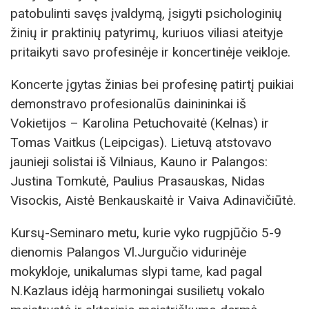
patobulinti savęs įvaldymą, įsigyti psichologinių
žinių ir praktinių patyrimų, kuriuos viliasi ateityje
pritaikyti savo profesinėje ir koncertinėje veikloje.
Koncerte įgytas žinias bei profesinę patirtį puikiai
demonstravo profesionalūs dainininkai iš
Vokietijos – Karolina Petuchovaitė (Kelnas) ir
Tomas Vaitkus (Leipcigas). Lietuvą atstovavo
jaunieji solistai iš Vilniaus, Kauno ir Palangos:
Justina Tomkutė, Paulius Prasauskas, Nidas
Visockis, Aistė Benkauskaitė ir Vaiva Adinavičiūtė.
Kursų-Seminaro metu, kurie vyko rugpjūčio 5-9
dienomis Palangos Vl.Jurgučio vidurinėje
mokykloje, unikalumas slypi tame, kad pagal
N.Kazlaus idėją harmoningai susilietų vokalo