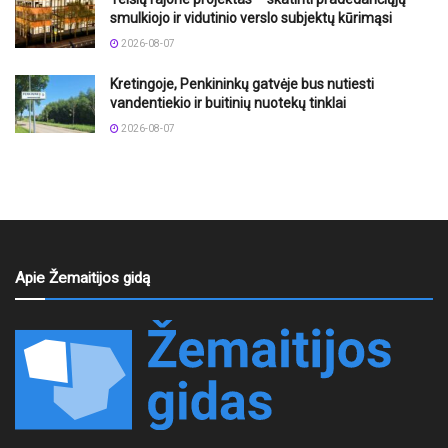
smulkiojo ir vidutinio verslo subjektų kūrimąsi
2026-08-07
Kretingoje, Penkininkų gatvėje bus nutiesti
vandentiekio ir buitinių nuotekų tinklai
2026-08-07
Apie Žemaitijos gidą