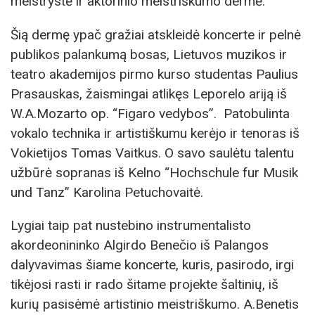
meistrystė ir aktorinio meistriškumo dermė.
Šią dermę ypač gražiai atskleidė koncerte ir pelnė
publikos palankumą bosas, Lietuvos muzikos ir
teatro akademijos pirmo kurso studentas Paulius
Prasauskas, žaismingai atlikęs Leporelo ariją iš
W.A.Mozarto op. “Figaro vedybos”. Patobulinta
vokalo technika ir artistiškumu kerėjo ir tenoras iš
Vokietijos Tomas Vaitkus. O savo saulėtu talentu
užbūrė sopranas iš Kelno “Hochschule fur Musik
und Tanz” Karolina Petuchovaitė.
Lygiai taip pat nustebino instrumentalisto
akordeonininko Algirdo Benečio iš Palangos
dalyvavimas šiame koncerte, kuris, pasirodo, irgi
tikėjosi rasti ir rado šitame projekte šaltinių, iš
kurių pasisėmė artistinio meistriškumo. A.Benetis