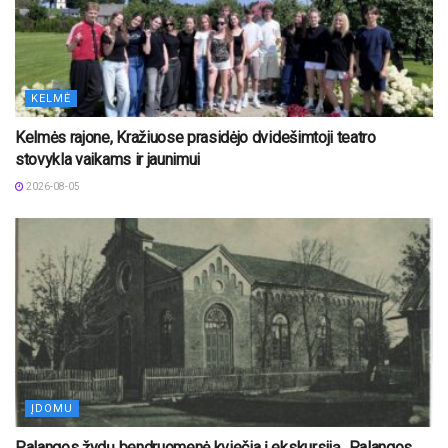
KELMĖ
Kelmės rajone, Kražiuose prasidėjo dvidešimtoji teatro
stovykla vaikams ir jaunimui
2026-08-05
ĮDOMU
Palangos žydų bendruomenė kviečia į ekskursiją „Palangos