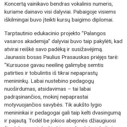
Koncertą vainikavo bendras vokalinis numeris,
kuriame dainavo visi dalyviai. Pabaigoje visiems
iškilmingai buvo įteikti kursų baigimo diplomai.
Tarptautinio edukacinio projekto “Palangos
vasaros akademija” dalyviai buvo taip pakylėti, kad
atvirai reiškė savo padėką ir susižavėjimą.
Jaunasis bosas Paulius Prasauskas priėjęs tarė:
“Kursuose gavau neeilinę galimybę semtis
patirties ir tobulintis iš tikrai nepaprastų
menininkų. Labai nustebino pedagogų
nuoširdumas, atsidavimas – tai labai
padrąsinančios, mokinį nepaprastai
motyvuojančios savybės. Tik aukšto lygio
menininkai ir pedagogai gali taip kelti dvasingumą
ir pajautą. Todėl be jokios abejonės džiaugiuosi