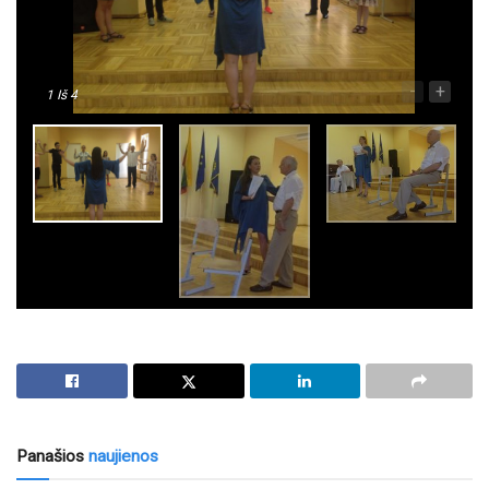
-
+
1
Iš 4
Panašios
naujienos