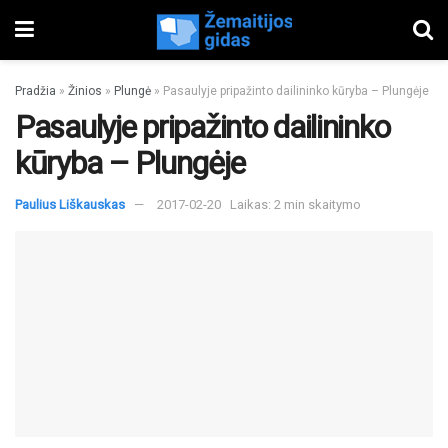
Pradžia
»
Žinios
»
Plungė
»
Pasaulyje pripažinto dailininko kūryba – Plungėje
Pasaulyje pripažinto dailininko
kūryba – Plungėje
Paulius Liškauskas
2017-02-20
Laikas: 2 min skaitymo