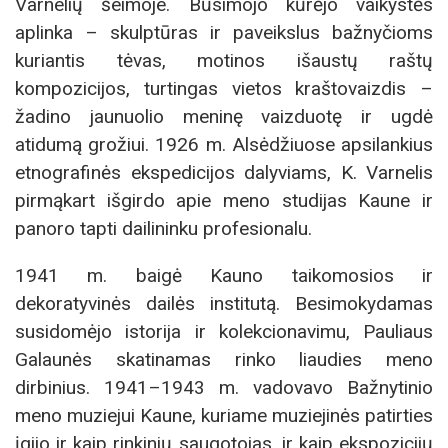
Varnelių šeimoje. Būsimojo kūrėjo vaikystės
aplinka – skulptūras ir paveikslus bažnyčioms
kuriantis tėvas, motinos išaustų raštų
kompozicijos, turtingas vietos kraštovaizdis –
žadino jaunuolio meninę vaizduotę ir ugdė
atidumą grožiui. 1926 m. Alsėdžiuose apsilankius
etnografinės ekspedicijos dalyviams, K. Varnelis
pirmąkart išgirdo apie meno studijas Kaune ir
panoro tapti dailininku profesionalu.
1941 m. baigė Kauno taikomosios ir
dekoratyvinės dailės institutą. Besimokydamas
susidomėjo istorija ir kolekcionavimu, Pauliaus
Galaunės skatinamas rinko liaudies meno
dirbinius. 1941–1943 m. vadovavo Bažnytinio
meno muziejui Kaune, kuriame muziejinės patirties
įgijo ir kaip rinkinių saugotojas, ir kaip ekspozicijų