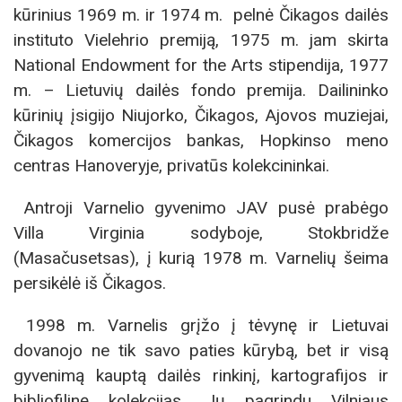
kūrinius 1969 m. ir 1974 m. pelnė Čikagos dailės
instituto Vielehrio premiją, 1975 m. jam skirta
National Endowment for the Arts stipendija, 1977
m. – Lietuvių dailės fondo premija. Dailininko
kūrinių įsigijo Niujorko, Čikagos, Ajovos muziejai,
Čikagos komercijos bankas, Hopkinso meno
centras Hanoveryje, privatūs kolekcininkai.
Antroji Varnelio gyvenimo JAV pusė prabėgo
Villa Virginia sodyboje, Stokbridže
(Masačusetsas), į kurią 1978 m. Varnelių šeima
persikėlė iš Čikagos.
1998 m. Varnelis grįžo į tėvynę ir Lietuvai
dovanojo ne tik savo paties kūrybą, bet ir visą
gyvenimą kauptą dailės rinkinį, kartografijos ir
bibliofilinę kolekcijas. Jų pagrindu Vilniaus