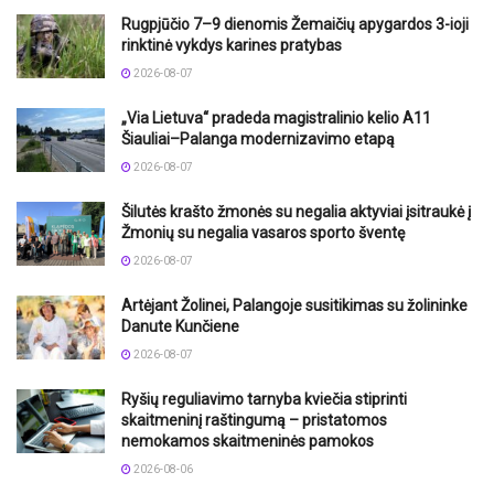
Rugpjūčio 7–9 dienomis Žemaičių apygardos 3-ioji
rinktinė vykdys karines pratybas
2026-08-07
„Via Lietuva“ pradeda magistralinio kelio A11
Šiauliai–Palanga modernizavimo etapą
2026-08-07
Šilutės krašto žmonės su negalia aktyviai įsitraukė į
Žmonių su negalia vasaros sporto šventę
2026-08-07
Artėjant Žolinei, Palangoje susitikimas su žolininke
Danute Kunčiene
2026-08-07
Ryšių reguliavimo tarnyba kviečia stiprinti
skaitmeninį raštingumą – pristatomos
nemokamos skaitmeninės pamokos
2026-08-06