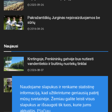
2025-09-26
Pakražantiškių Jurginės neįsivaizduojamos be
sūrių
2016-04-26
Naujausi
Kretingoje, Penkininkų gatvėje bus nutiesti
vandentiekio ir buitinių nuotekų tinklai
2026-08-07
Rugpjūčio 7–9 dienomis Žemaičių apygardos 3-ioji
rinktinė vykdys karines pratybas
Naudojame slapukus ir renkame statistinę
2026-08-07
informaciją, kad užtikrintume geriausią patirtį
mūsų svetainėje. Žemiau galite leisti visus
slapukus ar išsaugoti tik tuos, kurie jums
aktualūs.
Plačiau