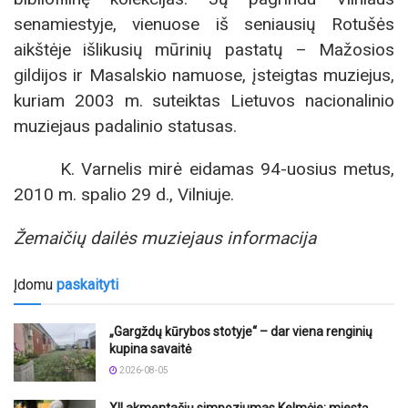
senamiestyje, vienuose iš seniausių Rotušės
aikštėje išlikusių mūrinių pastatų – Mažosios
gildijos ir Masalskio namuose, įsteigtas muziejus,
kuriam 2003 m. suteiktas Lietuvos nacionalinio
muziejaus padalinio statusas.
K. Varnelis mirė eidamas 94-uosius metus,
2010 m. spalio 29 d., Vilniuje.
Žemaičių dailės muziejaus informacija
Įdomu
paskaityti
„Gargždų kūrybos stotyje“ – dar viena renginių
kupina savaitė
2026-08-05