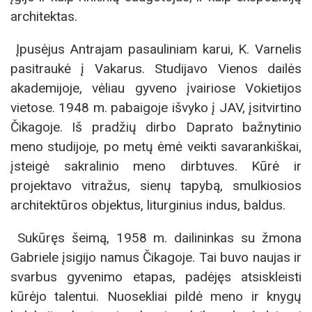
architektas.
Įpusėjus Antrajam pasauliniam karui, K. Varnelis
pasitraukė į Vakarus. Studijavo Vienos dailės
akademijoje, vėliau gyveno įvairiose Vokietijos
vietose. 1948 m. pabaigoje išvyko į JAV, įsitvirtino
Čikagoje. Iš pradžių dirbo Daprato bažnytinio
meno studijoje, po metų ėmė veikti savarankiškai,
įsteigė sakralinio meno dirbtuves. Kūrė ir
projektavo vitražus, sienų tapybą, smulkiosios
architektūros objektus, liturginius indus, baldus.
Sukūręs šeimą, 1958 m. dailininkas su žmona
Gabriele įsigijo namus Čikagoje. Tai buvo naujas ir
svarbus gyvenimo etapas, padėjęs atsiskleisti
kūrėjo talentui. Nuosekliai pildė meno ir knygų