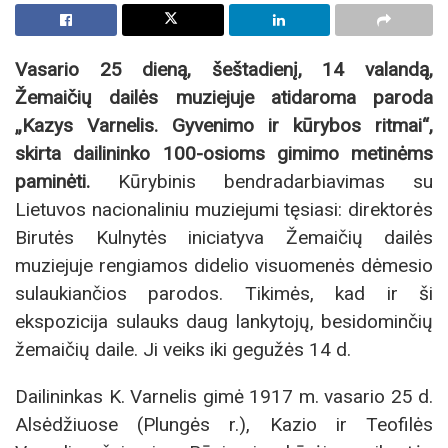
Vasario 25 dieną, šeštadienį, 14 valandą,
Žemaičių dailės muziejuje atidaroma paroda
„Kazys Varnelis. Gyvenimo ir kūrybos ritmai“,
skirta dailininko 100-osioms gimimo metinėms
paminėti.
Kūrybinis bendradarbiavimas su
Lietuvos nacionaliniu muziejumi tęsiasi: direktorės
Birutės Kulnytės iniciatyva Žemaičių dailės
muziejuje rengiamos didelio visuomenės dėmesio
sulaukiančios parodos. Tikimės, kad ir ši
ekspozicija sulauks daug lankytojų, besidominčių
žemaičių daile. Ji veiks iki gegužės 14 d.
Dailininkas K. Varnelis gimė 1917 m. vasario 25 d.
Alsėdžiuose (Plungės r.), Kazio ir Teofilės