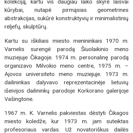
kolekciją, kartu vis daugiau laiko skyrė laisvai
kūrybai, nutapė pirmąsias geometrines
abstrakcijas, sukūrė konstruktyvių ir minimalistinių
reljefų, skulptūrų.
Kartu su iškiliais miesto menininkais 1970 m.
Varnelis surengė parodą Šiuolaikinio meno
muziejuje Čikagoje. 1974 m. personalinę parodą
organizavo Milvokio meno centre, 1975 m. –
Ajovos universiteto meno muziejuje. 1973 m.
dailininkas dalyvavo reprezentacinėje lietuvių
išeivijos dailininkų parodoje Korkorano galerijoje
Vašingtone.
1967 m. K. Varnelis pakviestas dėstyti Čikagos
miesto koledže, kur 1973 m. jam suteiktas
profesoriaus vardas. Už novatoriškus dailės