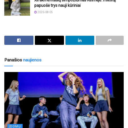
XII akmentašių simpoziumas Kelmėje: miestą
papuošė trys nauji kūriniai
2026-08-05
Panašios
naujienos
ĮDOMU