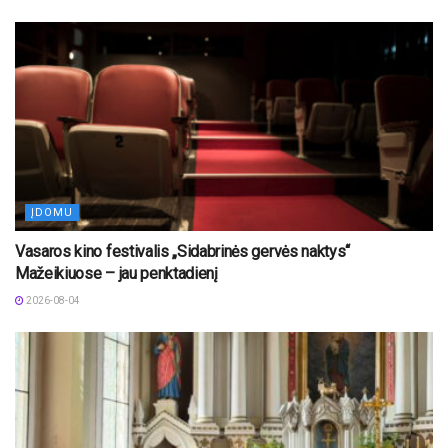
ĮDOMU
Vasaros kino festivalis „Sidabrinės gervės naktys“
Mažeikiuose – jau penktadienį
2026-08-04