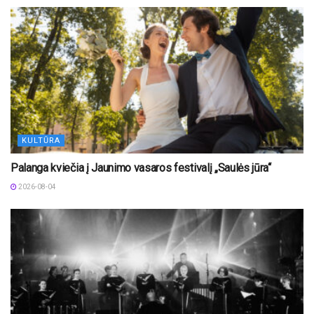
KULTŪRA
Palanga kviečia į Jaunimo vasaros festivalį „Saulės jūra“
2026-08-04