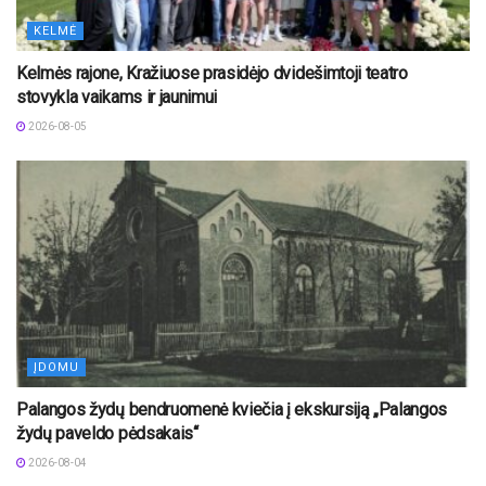
KELMĖ
Kelmės rajone, Kražiuose prasidėjo dvidešimtoji teatro
stovykla vaikams ir jaunimui
2026-08-05
ĮDOMU
Palangos žydų bendruomenė kviečia į ekskursiją „Palangos
žydų paveldo pėdsakais“
2026-08-04