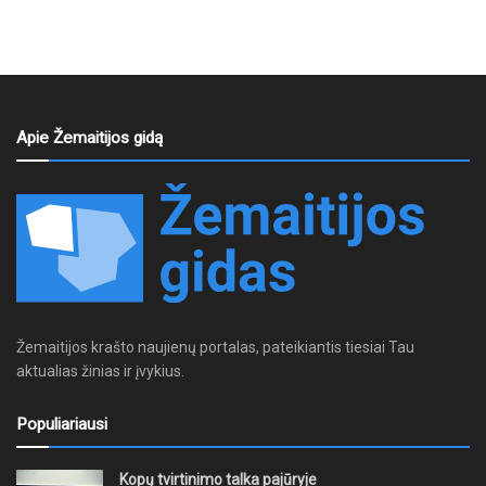
Apie Žemaitijos gidą
Žemaitijos krašto naujienų portalas, pateikiantis tiesiai Tau
aktualias žinias ir įvykius.
Populiariausi
Kopų tvirtinimo talka pajūryje