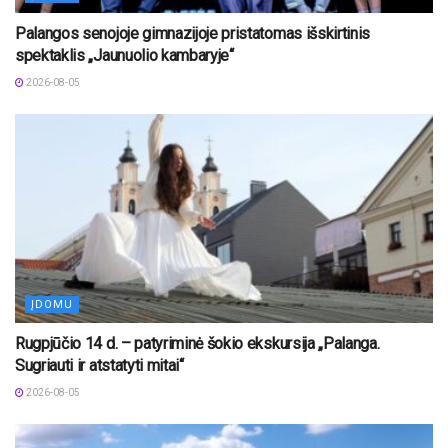
Palangos senojoje gimnazijoje pristatomas išskirtinis
spektaklis „Jaunuolio kambaryje“
2026-08-05
ĮDOMU
Rugpjūčio 14 d. – patyriminė šokio ekskursija „Palanga.
Sugriauti ir atstatyti mitai“
2026-08-05