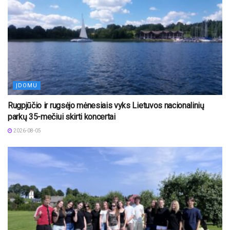
ĮDOMU
Rugpjūčio ir rugsėjo mėnesiais vyks Lietuvos nacionalinių
parkų 35-mečiui skirti koncertai
2026-08-05