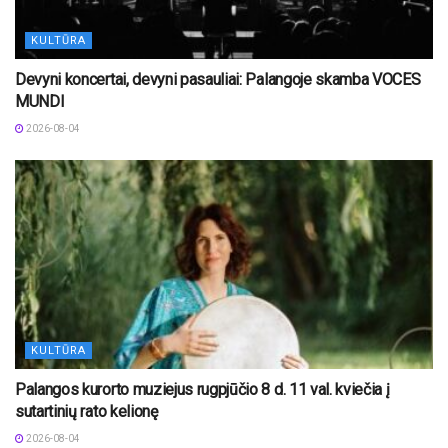
KULTŪRA
Devyni koncertai, devyni pasauliai: Palangoje skamba VOCES
MUNDI
2026-08-04
KULTŪRA
Palangos kurorto muziejus rugpjūčio 8 d. 11 val. kviečia į
sutartinių rato kelionę
2026-08-04