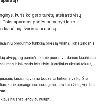
o aparatą?
nginys, kuris ko gero turėtų atsirasti visų
. Toks aparatas padės sutaupyti laiko ir
ų kiaušinių išvirimo procesą.
 kiaušinių pradūrimo funkciją prieš jų virimą. Toks žingsnis
tokių atvejų, jog pamiršote apie puode verdamus kiaušinius.
lumas ir laikmatis leis išvirti kiaušinius tiksliai tokius,
iausias kiaušinių virimo būdas turtintiems vaikų. Šie
lius, kurie apsaugo nuo nudegimo, nes kaip žinia, verdant
sta.
 kiaušinius yra lengviau nulupti.