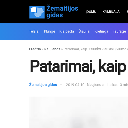
ĮDOMU
KRIMINALAI
Telšiai
Plungė
Klaipėda
Šiauliai
Kretinga
Tauragė
Pradžia
»
Naujienos
»
Patarimai, kaip išsirinkti kiaušinių virimo
Patarimai, kaip 
Žemaitijos gidas
2019-04-10
Naujienos
Laikas: 3 mi