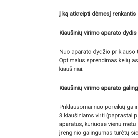
Į ką atkreipti dėmesį renkantis
Kiaušinių virimo aparato dydis
Nuo aparato dydžio priklauso ta
Optimalus sprendimas kelių as
kiaušiniai.
Kiaušinių virimo aparato gali
Priklausomai nuo poreikių galim
3 kiaušiniams virti (paprasta
aparatus, kuriuose vienu metu g
įrenginio galingumas turėtų si