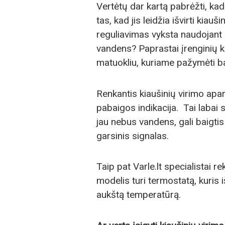
Vertėtų dar kartą pabrėžti, kad
tas, kad jis leidžia išvirti kiauš
reguliavimas vyksta naudojant at
vandens? Paprastai įrenginių 
matuokliu, kuriame pažymėti bal
Renkantis kiaušinių virimo apar
pabaigos indikacija. Tai labai 
jau nebus vandens, gali baigti
garsinis signalas.
Taip pat Varle.lt specialistai 
modelis turi termostatą, kuris i
aukštą temperatūrą.