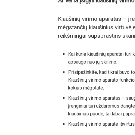
Ar verta įsigyti kiaušinių virim
Kiaušinių virimo aparatas – įre
mėgstančių kiaušinius virtuvėje
reikšmingai supaprastins skani
Kai kurie kiaušinių aparatai turi
apsaugo nuo jų skilimo.
Prisipažinkite, kad tikrai buvo 
Kiaušinių virimo aparato funkciona
kokius mėgstate.
Kiaušinių virimo aparatas – saug
įrenginiai turi uždaromus dangte
kiaušinius puode, tai labai papra
Kiaušinių virimo aparate išvirtus