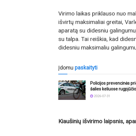
Virimo laikas priklauso nuo ma
išvirtų maksimaliai greitai, Var
aparatą su didesniu galingumu
su talpa. Tai reiškia, kad dide
didesniu maksimaliu galingumu
Įdomu
paskaityti
Policijos prevencinės p
šalies keliuose rugpjūči
2026-07-31
Kiaušinių išvirimo laipsnis, ap