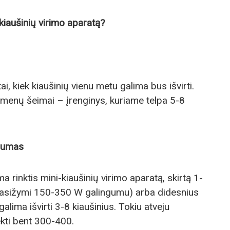
 kiaušinių virimo aparatą?
i, kiek kiaušinių vienu metu galima bus išvirti.
menų šeimai – įrenginys, kuriame telpa 5-8
ngumas
a rinktis mini-kiaušinių virimo aparatą, skirtą 1-
i pasižymi 150-350 W galingumu) arba didesnius
alima išvirti 3-8 kiaušinius. Tokiu atveju
ekti bent 300-400.