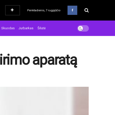
Penktadienis, 7 rugpjūčio
Skuodas
Jurbarkas
Šilutė
virimo aparatą