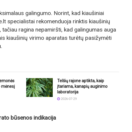
ksimalaus galingumo. Norint, kad kiaušiniai
le.lt specialistai rekomenduoja rinktis kiaušinių
, tačiau ragina nepamiršti, kad galingumas auga
snis kiaušinių virimo aparatas turėtų pasižymėti
.
riemonės
Telšių rajone aptikta, kaip
o mėnesį
įtariama, kanapių auginimo
laboratorija
2026-07-29
arato būsenos indikacija