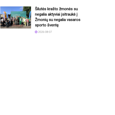
Šilutės krašto žmonės su
negalia aktyviai įsitraukė į
Žmonių su negalia vasaros
sporto šventę
2026-08-07