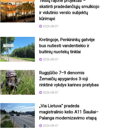
Telšių rajone projektas –
skatinti pradedančiųjų smulkiojo
ir vidutinio verslo subjektų
kūrimąsi
2026-08-07
Kretingoje, Penkininkų gatvėje
bus nutiesti vandentiekio ir
buitinių nuotekų tinklai
2026-08-07
Rugpjūčio 7–9 dienomis
Žemaičių apygardos 3-ioji
rinktinė vykdys karines pratybas
2026-08-07
„Via Lietuva“ pradeda
magistralinio kelio A11 Šiauliai–
Palanga modernizavimo etapą
2026-08-07