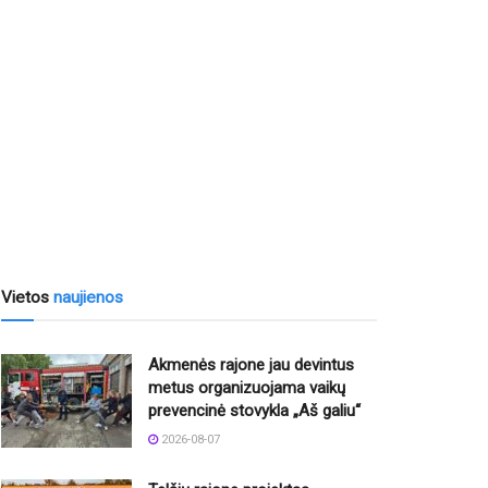
Vietos
naujienos
Akmenės rajone jau devintus
metus organizuojama vaikų
prevencinė stovykla „Aš galiu“
2026-08-07