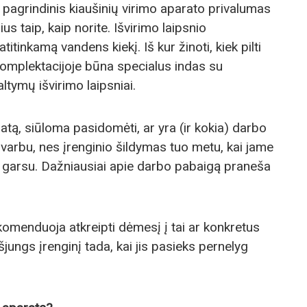
 pagrindinis kiaušinių virimo aparato privalumas
inius taip, kaip norite. Išvirimo laipsnio
itinkamą vandens kiekį. Iš kur žinoti, kiek pilti
komplektacijoje būna specialus indas su
tymų išvirimo laipsniai.
atą, siūloma pasidomėti, ar yra (ir kokia) darbo
svarbu, nes įrenginio šildymas tuo metu, kai jame
s garsu. Dažniausiai apie darbo pabaigą praneša
rekomenduoja atkreipti dėmesį į tai ar konkretus
šjungs įrenginį tada, kai jis pasieks pernelyg