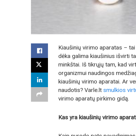
Kiaušinių virimo aparatas – tai 
dėka galima kiaušinius išvirti t
minkštai. Iš tikrųjų tam, kad v
organizmui naudingos medžiagos,
kiaušinių virimo aparatai. Ar ver
naudotis? Varle.lt
smulkios vir
virimo aparatų pirkimo gidą.
Kas yra kiaušinių virimo apara
Kaip nurodo pats pavadinimas