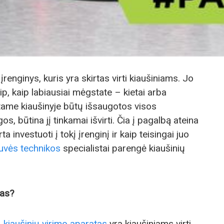
įrenginys, kuris yra skirtas virti kiaušiniams. Jo
aip, kaip labiausiai mėgstate – kietai arba
irtame kiaušinyje būtų išsaugotos visos
 būtina jį tinkamai išvirti. Čia į pagalbą ateina
ta investuoti į tokį įrenginį ir kaip teisingai juo
tuvės technikos
specialistai parengė kiaušinių
tas?
,
kiaušinių virimo aparatas
yra kiaušiniams virti