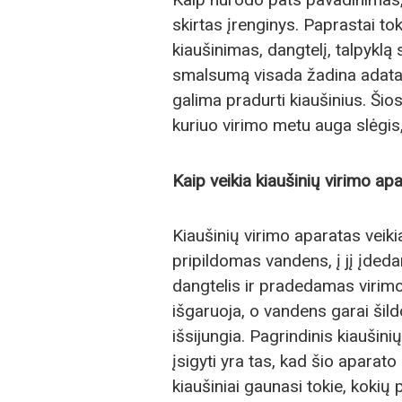
skirtas įrenginys. Paprastai toki
kiaušinimas, dangtelį, talpyklą
smalsumą visada žadina adata. 
galima pradurti kiaušinius. Šios
kuriuo virimo metu auga slėgis, 
Kaip veikia kiaušinių virimo ap
Kiaušinių virimo aparatas veiki
pripildomas vandens, į jį įded
dangtelis ir pradedamas virim
išgaruoja, o vandens garai šild
išsijungia. Pagrindinis kiaušini
įsigyti yra tas, kad šio aparato
kiaušiniai gaunasi tokie, kokių 