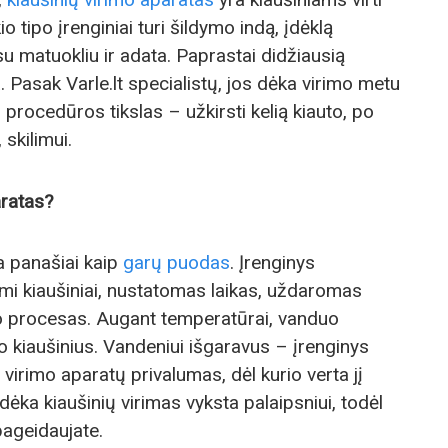
o tipo įrenginiai turi šildymo indą, įdėklą
 su matuokliu ir adata. Paprastai didžiausią
Pasak Varle.lt specialistų, jos dėka virimo metu
 procedūros tikslas – užkirsti kelią kiauto, po
skilimui.
aratas?
a panašiai kaip
garų puodas
. Įrenginys
ami kiaušiniai, nustatomas laikas, uždaromas
o procesas. Augant temperatūrai, vanduo
o kiaušinius. Vandeniui išgaravus – įrenginys
ų virimo aparatų privalumas, dėl kurio verta jį
 dėka kiaušinių virimas vyksta palaipsniui, todėl
pageidaujate.