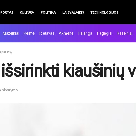
SPORTAS
KULTŪRA
POLITIKA
LAISVALAIKIS
TECHNOLOGIJOS
Mažeikiai
Kelmė
Rietavas
Akmenė
Palanga
Pagėgiai
Raseiniai
 aparatą
išsirinkti kiaušinių 
n skaitymo