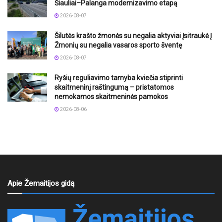
Šiauliai–Palanga modernizavimo etapą
2026-08-07
Šilutės krašto žmonės su negalia aktyviai įsitraukė į
Žmonių su negalia vasaros sporto šventę
2026-08-07
Ryšių reguliavimo tarnyba kviečia stiprinti
skaitmeninį raštingumą – pristatomos
nemokamos skaitmeninės pamokos
2026-08-06
Apie Žemaitijos gidą