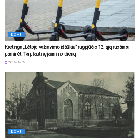
ĮDOMU
Kretinga „Lėtojo važiavimo iššūkiu“ rugpjūčio 12-ąją ruošiasi
paminėti Tarptautinę jaunimo dieną
2026-08-05
ĮDOMU