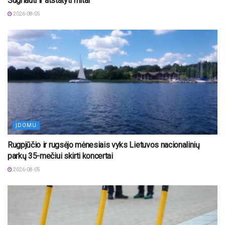
Sugriauti ir atstatyti mitai“
2026-08-05
ĮDOMU
Rugpjūčio ir rugsėjo mėnesiais vyks Lietuvos nacionalinių
parkų 35-mečiui skirti koncertai
2026-08-05