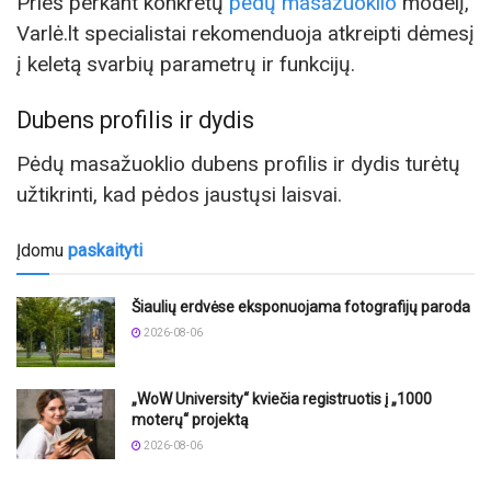
Prieš perkant konkretų
pėdų masažuoklio
modelį,
Varlė.lt specialistai rekomenduoja atkreipti dėmesį
į keletą svarbių parametrų ir funkcijų.
Dubens profilis ir dydis
Pėdų masažuoklio dubens profilis ir dydis turėtų
užtikrinti, kad pėdos jaustųsi laisvai.
Įdomu
paskaityti
Šiaulių erdvėse eksponuojama fotografijų paroda
2026-08-06
„WoW University“ kviečia registruotis į „1000
moterų“ projektą
2026-08-06