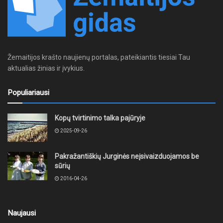
Žemaitijos krašto naujienų portalas, pateikiantis tiesiai Tau
aktualias žinias ir įvykius.
Populiariausi
Kopų tvirtinimo talka pajūryje
2025-09-26
Pakražantiškių Jurginės neįsivaizduojamos be
sūrių
2016-04-26
Naujausi