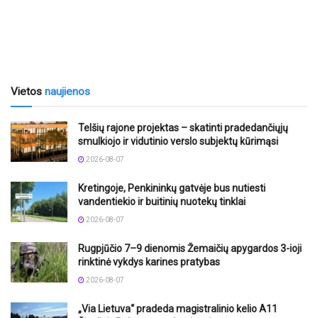
Vietos
naujienos
Telšių rajone projektas – skatinti pradedančiųjų
smulkiojo ir vidutinio verslo subjektų kūrimąsi
2026-08-07
Kretingoje, Penkininkų gatvėje bus nutiesti
vandentiekio ir buitinių nuotekų tinklai
2026-08-07
Rugpjūčio 7–9 dienomis Žemaičių apygardos 3-ioji
rinktinė vykdys karines pratybas
2026-08-07
„Via Lietuva“ pradeda magistralinio kelio A11