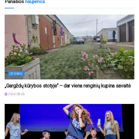
Panašios
naujienos
ĮDOMU
„Gargždų kūrybos stotyje“ – dar viena renginių kupina savaitė
2026-08-05