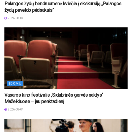
Palangos žydų bendruomenė kviečia į ekskursiją „Palangos
žydų paveldo pėdsakais“
2026-08-04
ĮDOMU
Vasaros kino festivalis „Sidabrinės gervės naktys“
Mažeikiuose – jau penktadienį
2026-08-04