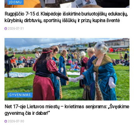
ĮDOMU
Rugpjūčio 7-15 d. Klaipėdoje išskirtinė buriuotojiškų edukacijų,
kūrybinių dirbtuvių, sportinių iššūkių ir prizų kupina šventė
2026-07-31
GYVENIMAS
Net 17-oje Lietuvos miestų – kvietimas senjorams: „Švęskime
gyvenimą čia ir dabar!“
2026-07-30