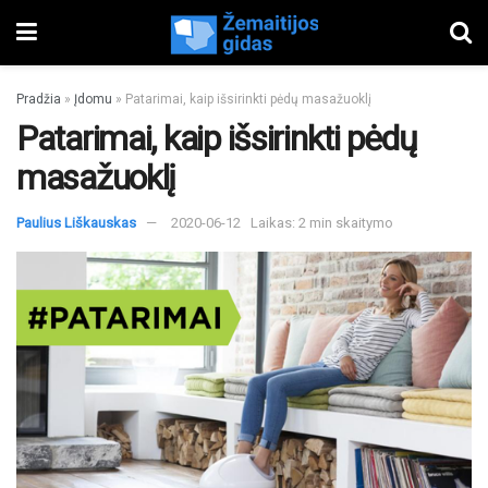
Pradžia
»
Įdomu
»
Patarimai, kaip išsirinkti pėdų masažuoklį
Patarimai, kaip išsirinkti pėdų
masažuoklį
Paulius Liškauskas
2020-06-12
Laikas: 2 min skaitymo