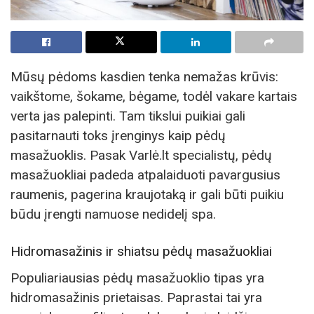
Mūsų pėdoms kasdien tenka nemažas krūvis:
vaikštome, šokame, bėgame, todėl vakare kartais
verta jas palepinti. Tam tikslui puikiai gali
pasitarnauti toks įrenginys kaip pėdų
masažuoklis. Pasak Varlė.lt specialistų, pėdų
masažuokliai padeda atpalaiduoti pavargusius
raumenis, pagerina kraujotaką ir gali būti puikiu
būdu įrengti namuose nedidelį spa.
Hidromasažinis ir shiatsu pėdų masažuokliai
Populiariausias pėdų masažuoklio tipas yra
hidromasažinis prietaisas. Paprastai tai yra