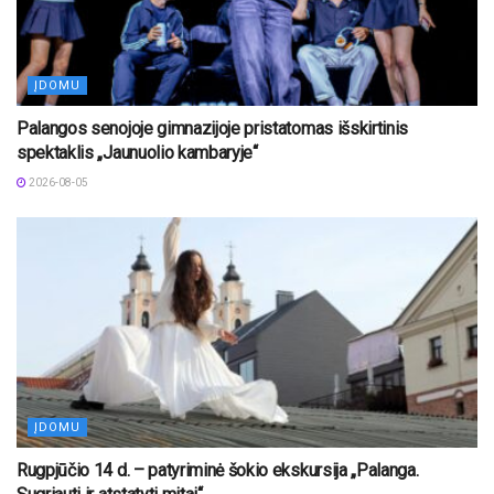
ĮDOMU
Palangos senojoje gimnazijoje pristatomas išskirtinis
spektaklis „Jaunuolio kambaryje“
2026-08-05
ĮDOMU
Rugpjūčio 14 d. – patyriminė šokio ekskursija „Palanga.