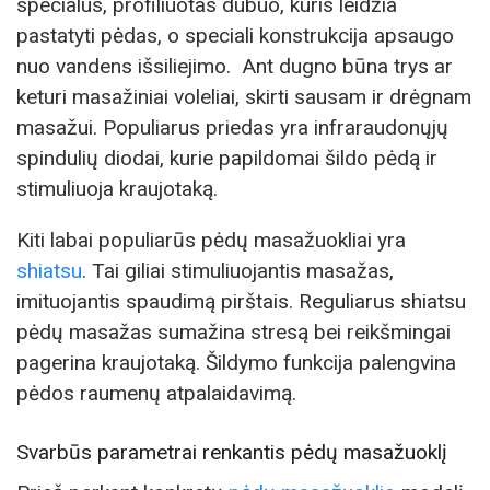
specialus, profiliuotas dubuo, kuris leidžia
pastatyti pėdas, o speciali konstrukcija apsaugo
nuo vandens išsiliejimo. Ant dugno būna trys ar
keturi masažiniai voleliai, skirti sausam ir drėgnam
masažui. Populiarus priedas yra infraraudonųjų
spindulių diodai, kurie papildomai šildo pėdą ir
stimuliuoja kraujotaką.
Kiti labai populiarūs pėdų masažuokliai yra
shiatsu
. Tai giliai stimuliuojantis masažas,
imituojantis spaudimą pirštais. Reguliarus shiatsu
pėdų masažas sumažina stresą bei reikšmingai
pagerina kraujotaką. Šildymo funkcija palengvina
pėdos raumenų atpalaidavimą.
Svarbūs parametrai renkantis pėdų masažuoklį