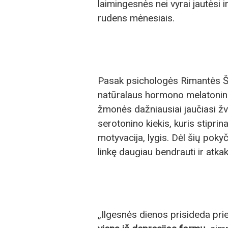
laimingesnės nei vyrai jautėsi i
rudens mėnesiais.
Pasak psichologės Rimantės Ši
natūralaus hormono melatonino, 
žmonės dažniausiai jaučiasi žv
serotonino kiekis, kuris stiprin
motyvacija, lygis. Dėl šių pok
linkę daugiau bendrauti ir atkakl
„Ilgesnės dienos prisideda prie