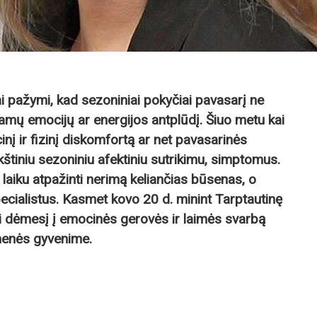
ai pažymi, kad sezoniniai pokyčiai pavasarį ne
amų emocijų ar energijos antplūdį.
Šiuo metu kai
inį ir fizinį diskomfortą ar net pavasarinės
štiniu sezoniniu afektiniu sutrikimu, simptomus.
u laiku atpažinti nerimą keliančias būsenas, o
pecialistus. Kasmet kovo 20 d. minint Tarptautinę
ti dėmesį į emocinės gerovės ir laimės svarbą
menės gyvenime.