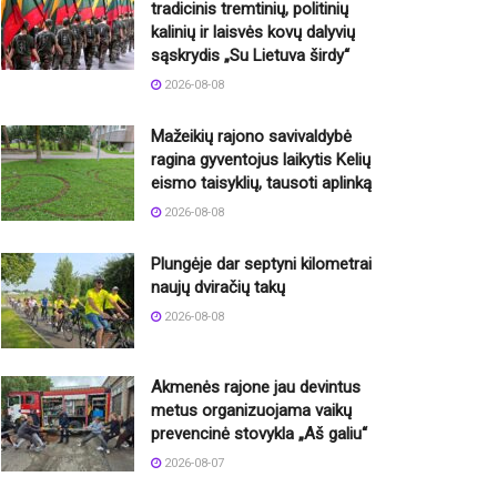
tradicinis tremtinių, politinių
kalinių ir laisvės kovų dalyvių
sąskrydis „Su Lietuva širdy“
2026-08-08
Mažeikių rajono savivaldybė
ragina gyventojus laikytis Kelių
eismo taisyklių, tausoti aplinką
2026-08-08
Plungėje dar septyni kilometrai
naujų dviračių takų
2026-08-08
Akmenės rajone jau devintus
metus organizuojama vaikų
prevencinė stovykla „Aš galiu“
2026-08-07