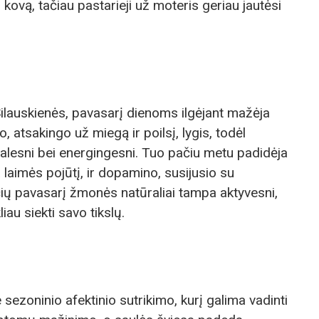
r kovą, tačiau pastarieji už moteris geriau jautėsi
lauskienės, pavasarį dienoms ilgėjant mažėja
atsakingo už miegą ir poilsį, lygis, todėl
alesni bei energingesni. Tuo pačiu metu padidėja
a laimės pojūtį, ir dopamino, susijusio su
yčių pavasarį žmonės natūraliai tampa aktyvesni,
iau siekti savo tikslų.
 sezoninio afektinio sutrikimo, kurį galima vadinti