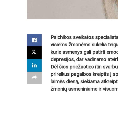
Psichikos sveikatos specialist
visiems žmonėms sukelia teigi
kurie asmenys gali patirti emoc
depresijos, dar vadinamo atvirk
Dėl šios priežasties itin svarb
prireikus pagalbos kreiptis į s
laimės dieną, siekiama atkreip
žmonių asmeniniame ir visuo