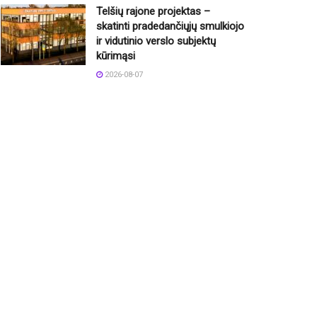
Telšių rajone projektas –
skatinti pradedančiųjų smulkiojo
ir vidutinio verslo subjektų
kūrimąsi
2026-08-07