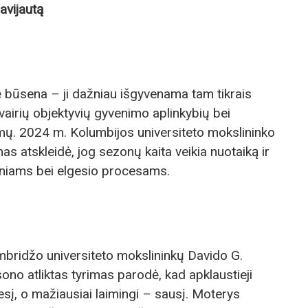
avijautą
 būsena – ji dažniau išgyvenama tam tikrais
airių objektyvių gyvenimo aplinkybių bei
ų. 2024 m. Kolumbijos universiteto mokslininko
s atskleidė, jog sezonų kaita veikia nuotaiką ir
iniams bei elgesio procesams.
bridžo universiteto mokslininkų Davido G.
ono atliktas tyrimas parodė, kad apklaustieji
esį, o mažiausiai laimingi – sausį. Moterys