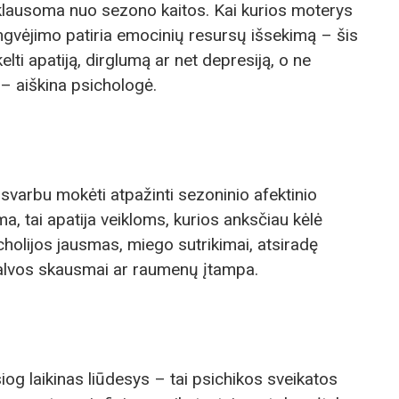
riklausoma nuo sezono kaitos. Kai kurios moterys
ngvėjimo patiria emocinių resursų išsekimą – šis
lti apatiją, dirglumą ar net depresiją, o ne
 – aiškina psichologė.
 svarbu mokėti atpažinti sezoninio afektinio
, tai apatija veikloms, kurios anksčiau kėlė
olijos jausmas, miego sutrikimai, atsiradę
 galvos skausmai ar raumenų įtampa.
iog laikinas liūdesys – tai psichikos sveikatos