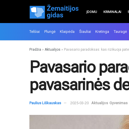
ĮDOMU
KRIMINALAI
Telšiai
Plungė
Klaipėda
Šiauliai
Kretinga
Tauragė
Pradžia
»
Aktualijos
»
Pavasario paradoksas: kas rizikuoja pate
Pavasario parad
pavasarinės de
Paulius Liškauskas
2025-03-20
Aktualijos
Gyvenimas