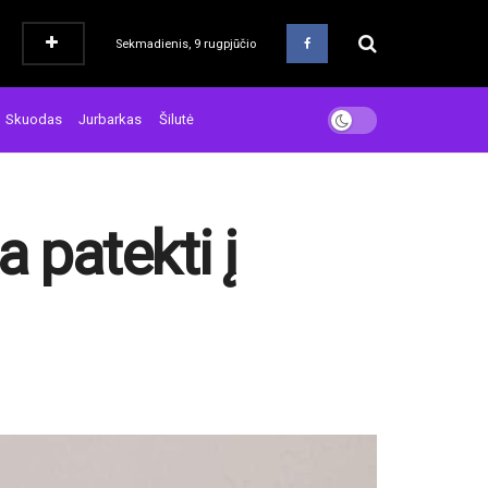
Sekmadienis, 9 rugpjūčio
Skuodas
Jurbarkas
Šilutė
 patekti į