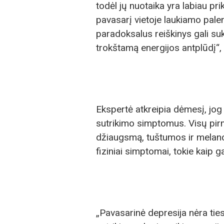
todėl jų nuotaika yra labiau p
pavasarį vietoje laukiamo pale
paradoksalus reiškinys gali suke
trokštamą energijos antplūdį“,
Ekspertė atkreipia dėmesį, jog
sutrikimo simptomus. Visų pirma
džiaugsmą, tuštumos ir melanch
fiziniai simptomai, tokie kaip
„Pavasarinė depresija nėra ties