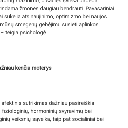
mptomų mažinimo, o saulės šviesa padeda
skatindama žmones daugiau bendrauti. Pavasariniai
ai sukelia atsinaujinimo, optimizmo bei naujos
u mūsų smegenų gebėjimu susieti aplinkos
– teigia psichologė.
ažniau kenčia moterys
 afektinis sutrikimas dažniau pasireiškia
 fiziologinių, hormoninių svyravimų bei
inių veiksnių sąveika, taip pat socialiniai bei