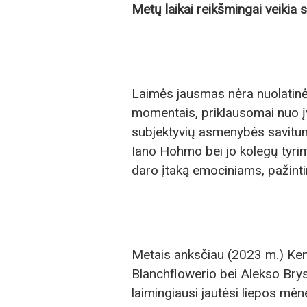
Metų laikai reikšmingai veikia s
Laimės jausmas nėra nuolatinė
momentais, priklausomai nuo įv
subjektyvių asmenybės savitum
Iano Hohmo bei jo kolegų tyrima
daro įtaką emociniams, pažint
Metais anksčiau (2023 m.) Kem
Blanchflowerio bei Alekso Brys
laimingiausi jautėsi liepos mėn