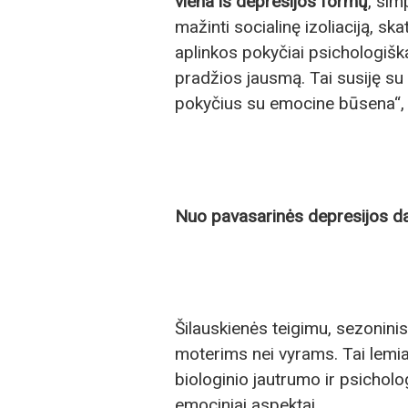
viena iš
depresijos
formų
, si
mažinti socialinę izoliaciją, 
aplinkos pokyčiai psichologišk
pradžios jausmą. Tai susiję s
pokyčius su emocine būsena“, 
Nuo pavasarinės depresijos d
Šilauskienės teigimu, sezoninis
moterims nei vyrams. Tai lemia
biologinio jautrumo ir psicholog
emociniai aspektai.