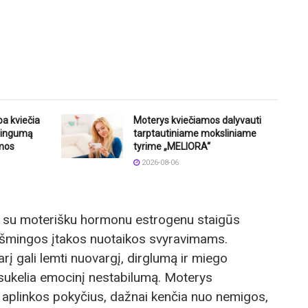
ba kviečia
Moterys kviečiamos dalyvauti
štingumą
tarptautiniame moksliniame
mos
tyrime „MELIORA“
2026-08-06
o su moterišku hormonu estrogenu staigūs
eikšmingos įtakos nuotaikos svyravimams.
į gali lemti nuovargį, dirglumą ir miego
, sukelia emocinį nestabilumą. Moterys
ir aplinkos pokyčius, dažnai kenčia nuo nemigos,