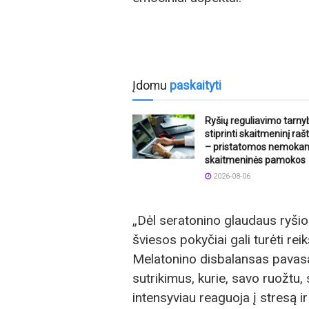
Įdomu
paskaityti
Ryšių reguliavimo tarny
stiprinti skaitmeninį ra
– pristatomos nemoka
skaitmeninės pamokos
2026-08-06
„Dėl seratonino glaudaus ryši
šviesos pokyčiai gali turėti r
Melatonino disbalansas pavasar
sutrikimus, kurie, savo ruožtu
intensyviau reaguoja į stresą 