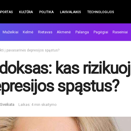
SPORTAS
KULTŪRA
POLITIKA
LAISVALAIKIS
TECHNOLOGIJOS
Mažeikiai
Kelmė
Rietavas
Akmenė
Palanga
Pagėgiai
Raseiniai
kti į pavasarinės depresijos spąstus?
oksas: kas rizikuoja
presijos spąstus?
Sveikata
Laikas: 4 min skaitymo