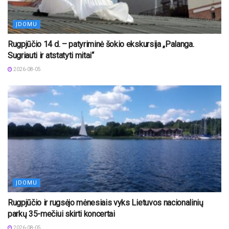
ĮDOMU
Rugpjūčio 14 d. – patyriminė šokio ekskursija „Palanga.
Sugriauti ir atstatyti mitai“
2026-08-05
ĮDOMU
Rugpjūčio ir rugsėjo mėnesiais vyks Lietuvos nacionalinių
parkų 35-mečiui skirti koncertai
2026-08-05