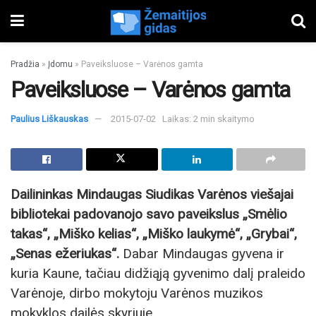
Pradžia
»
Įdomu
»
Paveiksluose – Varėnos gamta
Paveiksluose – Varėnos gamta
Paulius Liškauskas
2015-07-02
Laikas: 2 min skaitymo
Dailininkas Mindaugas Siudikas Varėnos viešajai
bibliotekai padovanojo savo paveikslus „Smėlio
takas“, „Miško kelias“, „Miško laukymė“, „Grybai“,
„Senas ežeriukas“.
Dabar Mindaugas gyvena ir
kuria Kaune, tačiau didžiąją gyvenimo dalį praleido
Varėnoje, dirbo mokytoju Varėnos muzikos
mokyklos dailės skyriuje.