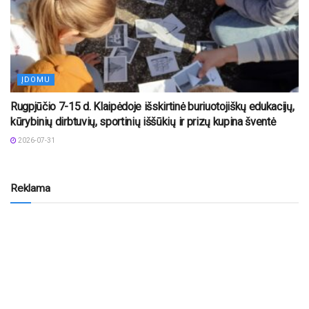
ĮDOMU
Rugpjūčio 7-15 d. Klaipėdoje išskirtinė buriuotojiškų edukacijų,
kūrybinių dirbtuvių, sportinių iššūkių ir prizų kupina šventė
2026-07-31
Reklama