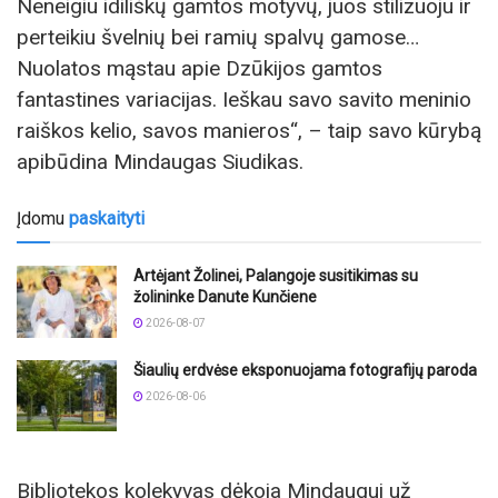
Neneigiu idiliškų gamtos motyvų, juos stilizuoju ir
perteikiu švelnių bei ramių spalvų gamose…
Nuolatos mąstau apie Dzūkijos gamtos
fantastines variacijas. Ieškau savo savito meninio
raiškos kelio, savos manieros“, – taip savo kūrybą
apibūdina Mindaugas Siudikas.
Įdomu
paskaityti
Artėjant Žolinei, Palangoje susitikimas su
žolininke Danute Kunčiene
2026-08-07
Šiaulių erdvėse eksponuojama fotografijų paroda
2026-08-06
Bibliotekos kolekyvas dėkoja Mindaugui už