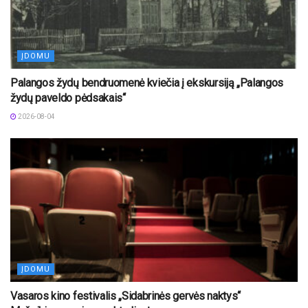
ĮDOMU
Palangos žydų bendruomenė kviečia į ekskursiją „Palangos
žydų paveldo pėdsakais“
2026-08-04
ĮDOMU
Vasaros kino festivalis „Sidabrinės gervės naktys“