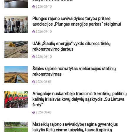
2026-08-10
Plungės rajono savivaldybės taryba pritarė
asociacijos „Plungės energijos parkas“ steigimui
2026-08-10
UAB „Šiaulių energija“ vykdo šilumos tinklų
rekonstravimo darbus
2026-08-10
Šilalės rajone numatytas melioracijos statinių
rekonstravimas
2026-08-09
Ariogaloje nuskambėjo tradicinis tremtinių, politinių
kalinių ir laisvės kovų dalyvių sąskrydis „Su Lietuva
širdy“
2026-08-08
Mažeikių rajono savivaldybė ragina gyventojus
laikytis Kelių eismo taisyklių, tausoti aplinką