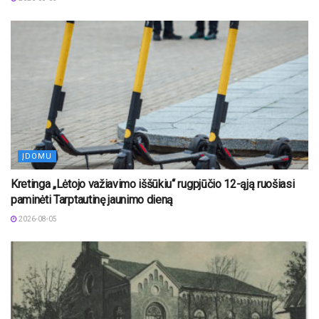
ĮDOMU
Kretinga „Lėtojo važiavimo iššūkiu“ rugpjūčio 12-ąją ruošiasi
paminėti Tarptautinę jaunimo dieną
2026-08-05