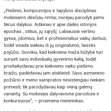
„Piešinio, kompozicijos ir tapybos disciplinas
mokiniams dėsčiau rimtai, norėjau parodyti jiems
tikrus dalykus. Aiškinau ir apie dailės istorijos
epochas , stilius, jų sąryšį. Labiausiai vertinu
gyvus, įdomius, bet ir profesionalius vaikų darbus,
todėl visada siekiau iš jų originalumo, laisvės
pojūčio. Suvokiu, kad kiekviena maža būtybė turi
surasti savo individualų gyvenimo kelią, todėl
prisitaikydavau prie kiekvieno vaiko piešimo
braižo, padėdavau jam atskleisti. Savo asmeninio
požiūrio ir meno sampratos nesistengiau niekam
primesti, tik parodydavau kaip vieną galimų
variantų. Su mokiniais dalyvavome parodose ir
konkursuose“, – prisimena menininkas.