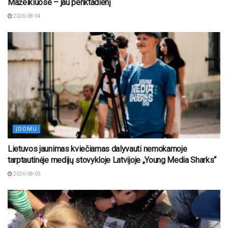
Mažeikiuose – jau penktadienį
2026-08-04
ĮDOMU
Lietuvos jaunimas kviečiamas dalyvauti nemokamoje
tarptautinėje medijų stovykloje Latvijoje „Young Media Sharks“
2026-08-03