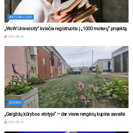
AKTUALIJOS
„WoW University“ kviečia registruotis į „1000 moterų“ projektą
2026-08-06
ĮDOMU
„Gargždų kūrybos stotyje“ – dar viena renginių kupina savaitė
2026-08-05