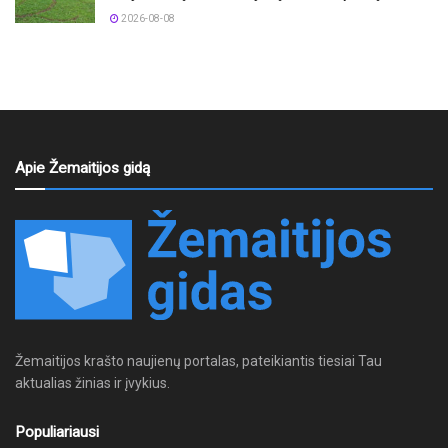
2026-08-08
Apie Žemaitijos gidą
Žemaitijos krašto naujienų portalas, pateikiantis tiesiai Tau
aktualias žinias ir įvykius.
Populiariausi