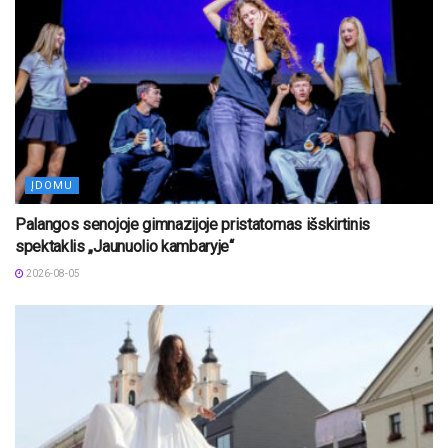
ĮDOMU
Palangos senojoje gimnazijoje pristatomas išskirtinis
spektaklis „Jaunuolio kambaryje“
2026-08-05