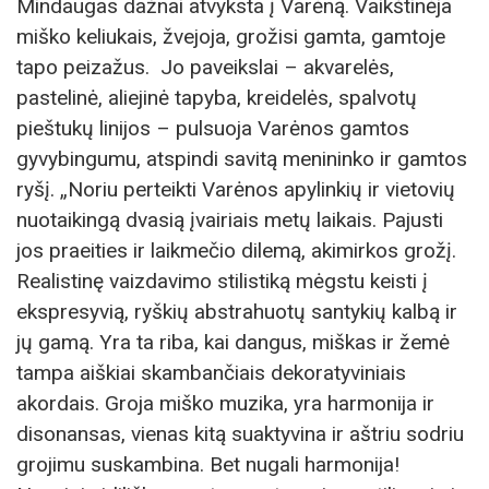
Mindaugas dažnai atvyksta į Varėną. Vaikštinėja
miško keliukais, žvejoja, grožisi gamta, gamtoje
tapo peizažus. Jo paveikslai – akvarelės,
pastelinė, aliejinė tapyba, kreidelės, spalvotų
pieštukų linijos – pulsuoja Varėnos gamtos
gyvybingumu, atspindi savitą menininko ir gamtos
ryšį. „Noriu perteikti Varėnos apylinkių ir vietovių
nuotaikingą dvasią įvairiais metų laikais. Pajusti
jos praeities ir laikmečio dilemą, akimirkos grožį.
Realistinę vaizdavimo stilistiką mėgstu keisti į
ekspresyvią, ryškių abstrahuotų santykių kalbą ir
jų gamą. Yra ta riba, kai dangus, miškas ir žemė
tampa aiškiai skambančiais dekoratyviniais
akordais. Groja miško muzika, yra harmonija ir
disonansas, vienas kitą suaktyvina ir aštriu sodriu
grojimu suskambina. Bet nugali harmonija!