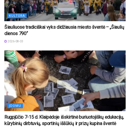
KULTŪRA
Šiauliuose tradiciškai vyks didžiausia miesto šventė – „Šiaulių
dienos 790“
2026-08-03
ĮDOMU
Rugpjūčio 7-15 d. Klaipėdoje išskirtinė buriuotojiškų edukacijų,
kūrybinių dirbtuvių, sportinių iššūkių ir prizų kupina šventė