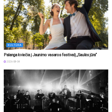
KULTŪRA
Palanga kviečia į Jaunimo vasaros festivalį „Saulės jūra“
2026-08-04