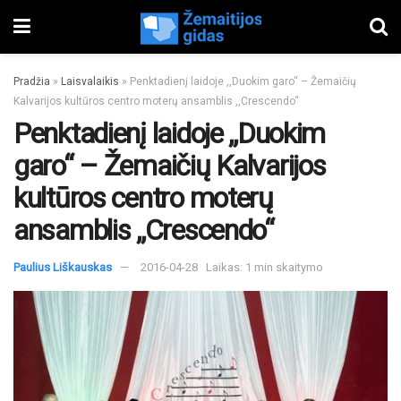
Pradžia
»
Laisvalaikis
»
Penktadienį laidoje ,,Duokim garo“ – Žemaičių
Kalvarijos kultūros centro moterų ansamblis ,,Crescendo“
Penktadienį laidoje ,,Duokim
garo“ – Žemaičių Kalvarijos
kultūros centro moterų
ansamblis ,,Crescendo“
Paulius Liškauskas
2016-04-28
Laikas: 1 min skaitymo