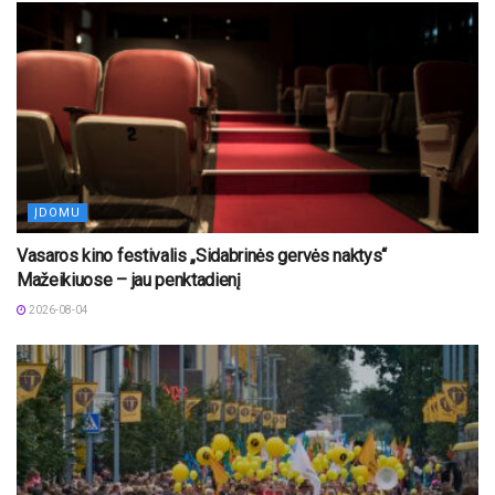
ĮDOMU
Vasaros kino festivalis „Sidabrinės gervės naktys“
Mažeikiuose – jau penktadienį
2026-08-04