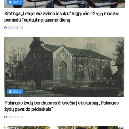
ĮDOMU
Kretinga „Lėtojo važiavimo iššūkiu“ rugpjūčio 12-ąją ruošiasi
paminėti Tarptautinę jaunimo dieną
2026-08-05
ĮDOMU
Palangos žydų bendruomenė kviečia į ekskursiją „Palangos
žydų paveldo pėdsakais“
2026-08-04