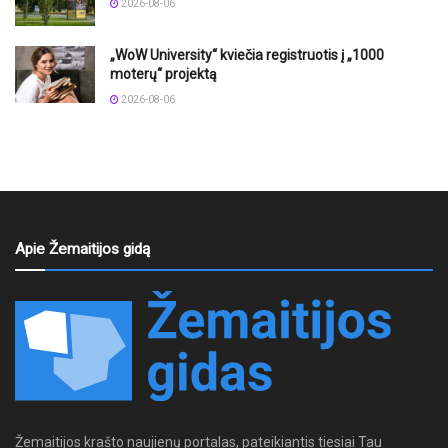
2026-08-06
„WoW University“ kviečia registruotis į „1000
moterų“ projektą
2026-08-06
Apie Žemaitijos gidą
Žemaitijos krašto naujienų portalas, pateikiantis tiesiai Tau