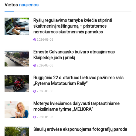
Vietos
naujienos
Ryšių reguliavimo tarnyba kviečia stiprinti
skaitmeninį raštingumą – pristatomos
nemokamos skaitmeninės pamokos
2026-08-06
Ernesto Galvanausko bulvaro atnaujinimas
Klaipėdoje juda į priekį
2026-08-06
Rugpjūčio 22 d. startuos Lietuvos pažinimo ralis
„Ryterna Mototourism Rally“
2026-08-06
Moterys kviečiamos dalyvauti tarptautiniame
moksliniame tyrime „MELIORA“
2026-08-06
Šiaulių erdvėse eksponuojama fotografijų paroda