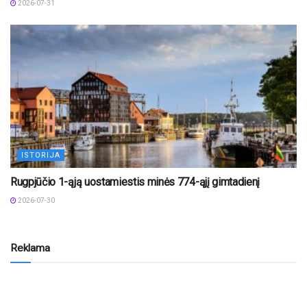
2026-07-31
ISTORIJA
Rugpjūčio 1-ąją uostamiestis minės 774-ąjį gimtadienį
2026-07-30
Reklama