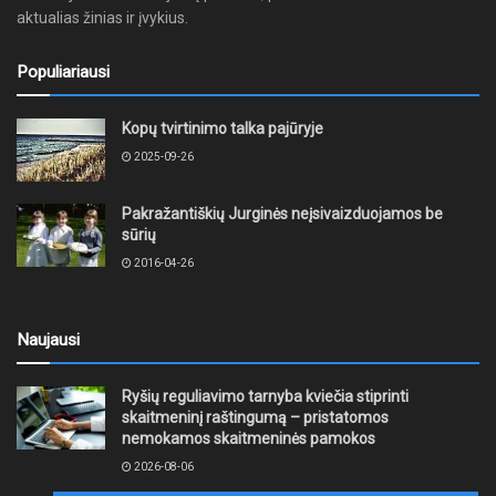
aktualias žinias ir įvykius.
Populiariausi
Kopų tvirtinimo talka pajūryje
2025-09-26
Pakražantiškių Jurginės neįsivaizduojamos be
sūrių
2016-04-26
Naujausi
Ryšių reguliavimo tarnyba kviečia stiprinti
skaitmeninį raštingumą – pristatomos
nemokamos skaitmeninės pamokos
2026-08-06