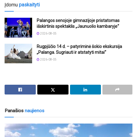
Įdomu
paskaityti
Palangos senojoje gimnazijoje pristatomas
išskirtinis spektaklis „Jaunuolio kambaryje“
2026-08-05
Rugpjūčio 14 d. – patyriminė šokio ekskursija
„Palanga. Sugriauti ir atstatyti mitai“
2026-08-05
Panašios
naujienos