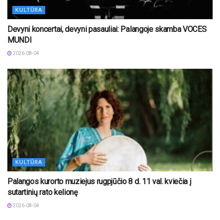
KULTŪRA
Devyni koncertai, devyni pasauliai: Palangoje skamba VOCES
MUNDI
2026-08-04
KULTŪRA
Palangos kurorto muziejus rugpjūčio 8 d. 11 val. kviečia į
sutartinių rato kelionę
2026-08-04