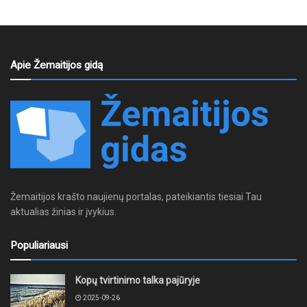
Apie Žemaitijos gidą
Žemaitijos krašto naujienų portalas, pateikiantis tiesiai Tau
aktualias žinias ir įvykius.
Populiariausi
Kopų tvirtinimo talka pajūryje
2025-09-26