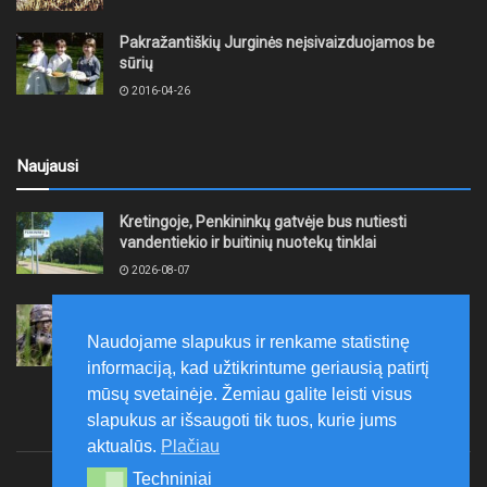
Pakražantiškių Jurginės neįsivaizduojamos be
sūrių
2016-04-26
Naujausi
Kretingoje, Penkininkų gatvėje bus nutiesti
vandentiekio ir buitinių nuotekų tinklai
2026-08-07
Rugpjūčio 7–9 dienomis Žemaičių apygardos 3-ioji
rinktinė vykdys karines pratybas
Naudojame slapukus ir renkame statistinę
2026-08-07
informaciją, kad užtikrintume geriausią patirtį
mūsų svetainėje. Žemiau galite leisti visus
slapukus ar išsaugoti tik tuos, kurie jums
aktualūs.
Plačiau
Techniniai
Techniniai