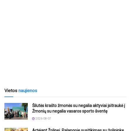
Vietos
naujienos
Šilutės krašto žmonės su negalia aktyviai įsitraukė į
Žmonių su negalia vasaros sporto šventę
2026-08-07
Artėjant Žolinei, Palangoje susitikimas su žolininke