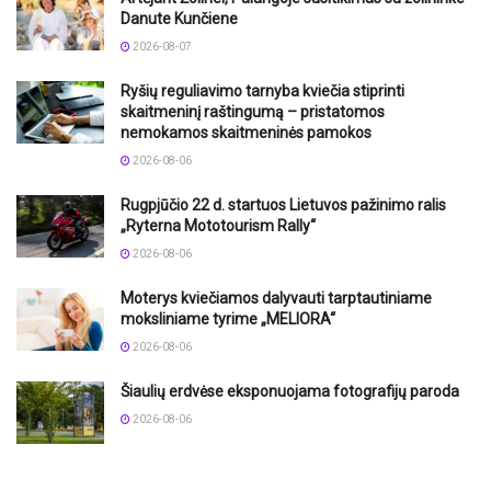
Danute Kunčiene
2026-08-07
Ryšių reguliavimo tarnyba kviečia stiprinti
skaitmeninį raštingumą – pristatomos
nemokamos skaitmeninės pamokos
2026-08-06
Rugpjūčio 22 d. startuos Lietuvos pažinimo ralis
„Ryterna Mototourism Rally“
2026-08-06
Moterys kviečiamos dalyvauti tarptautiniame
moksliniame tyrime „MELIORA“
2026-08-06
Šiaulių erdvėse eksponuojama fotografijų paroda
2026-08-06