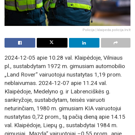
Policija | klaipeda.policija.lrv.lt
2024-12-05 apie 10.28 val. Klaipėdoje, Vilniaus
pl., sustabdytam 1972 m. gimusiam automobilio
„Land Rover“ vairuotojui nustatytas 1,19 prom.
neblaivumas. 2024-12-07 apie 11.24 val.
Klaipėdoje, Medelyno g. ir Labrenciškės g.
sankryžoje, sustabdytam, teisės vairuoti
neturinčiam, 1980 m. gimusiam KIA vairuotojui
nustatytas 0,72 prom., tą pačią dieną apie 14.15
val. Klaipėdoje, Liepų g., sustabdytai 1984 m.
gimusiai „Mazda“ vairuotojai –0,55 prom., apie