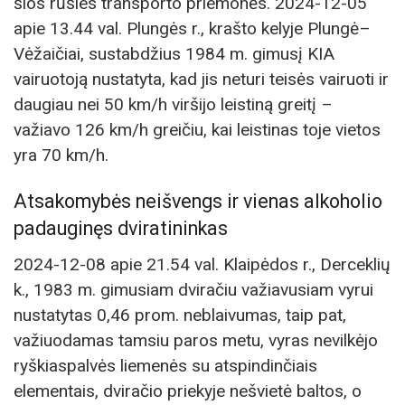
šios rūšies transporto priemonės. 2024-12-05
apie 13.44 val. Plungės r., krašto kelyje Plungė–
Vėžaičiai, sustabdžius 1984 m. gimusį KIA
vairuotoją nustatyta, kad jis neturi teisės vairuoti ir
daugiau nei 50 km/h viršijo leistiną greitį –
važiavo 126 km/h greičiu, kai leistinas toje vietos
yra 70 km/h.
Atsakomybės neišvengs ir vienas alkoholio
padauginęs dviratininkas
2024-12-08 apie 21.54 val. Klaipėdos r., Derceklių
k., 1983 m. gimusiam dviračiu važiavusiam vyrui
nustatytas 0,46 prom. neblaivumas, taip pat,
važiuodamas tamsiu paros metu, vyras nevilkėjo
ryškiaspalvės liemenės su atspindinčiais
elementais, dviračio priekyje nešvietė baltos, o