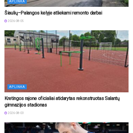
APLINKA
Šiaulių–Palangos kelyje atliekami remonto darbai
2026-08-05
APLINKA
Kretingos rajone oficialiai atidarytas rekonstruotas Salantų
gimnazijos stadionas
2026-08-03