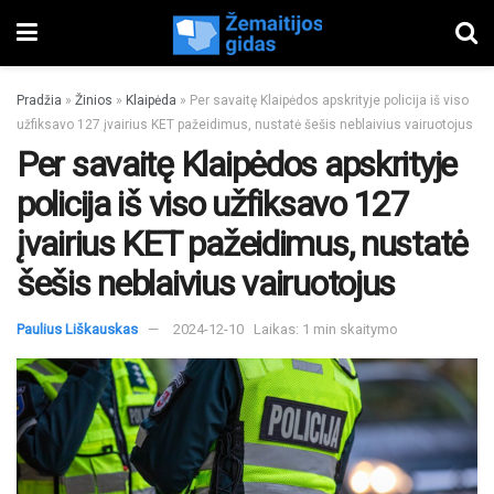
Pradžia
»
Žinios
»
Klaipėda
»
Per savaitę Klaipėdos apskrityje policija iš viso
užfiksavo 127 įvairius KET pažeidimus, nustatė šešis neblaivius vairuotojus
Per savaitę Klaipėdos apskrityje
policija iš viso užfiksavo 127
įvairius KET pažeidimus, nustatė
šešis neblaivius vairuotojus
Paulius Liškauskas
2024-12-10
Laikas: 1 min skaitymo