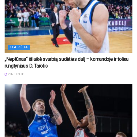
KLAIPĖDA
„Neptūnas“ išlaikė svarbią sudėties dalį – komandoje ir toliau
rungtyniaus D. Tarolis
2026-08-03