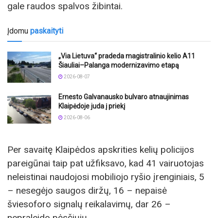
gale raudos spalvos žibintai.
Įdomu
paskaityti
„Via Lietuva“ pradeda magistralinio kelio A11
Šiauliai–Palanga modernizavimo etapą
2026-08-07
Ernesto Galvanausko bulvaro atnaujinimas
Klaipėdoje juda į priekį
2026-08-06
Per savaitę Klaipėdos apskrities kelių policijos
pareigūnai taip pat užfiksavo, kad 41 vairuotojas
neleistinai naudojosi mobiliojo ryšio įrenginiais, 5
– nesegėjo saugos diržų, 16 – nepaisė
šviesoforo signalų reikalavimų, dar 26 –
nepraleido pėsčiųjų.