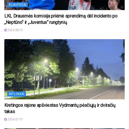
KLAIPĖDA
LKL Drausmės komisija priėmė sprendimą dėl incidento po
„Neptūno“ ir „Juventus“ rungtynių
2026-08-01
APLINKA
Kretingos rajone apšviestas Vydmantų pėsčiųjų ir dviračių
takas
2026-07-31