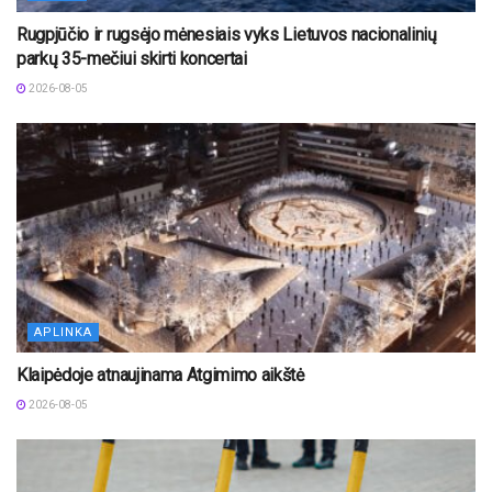
Rugpjūčio ir rugsėjo mėnesiais vyks Lietuvos nacionalinių
parkų 35-mečiui skirti koncertai
2026-08-05
APLINKA
Klaipėdoje atnaujinama Atgimimo aikštė
2026-08-05