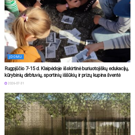
ĮDOMU
Rugpjūčio 7-15 d. Klaipėdoje išskirtinė buriuotojiškų edukacijų,
kūrybinių dirbtuvių, sportinių iššūkių ir prizų kupina šventė
2026-07-31