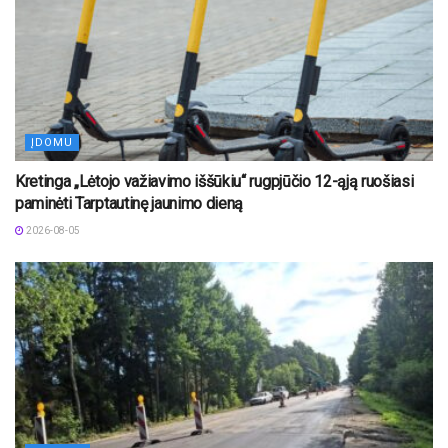
ĮDOMU
Kretinga „Lėtojo važiavimo iššūkiu“ rugpjūčio 12-ąją ruošiasi
paminėti Tarptautinę jaunimo dieną
2026-08-05