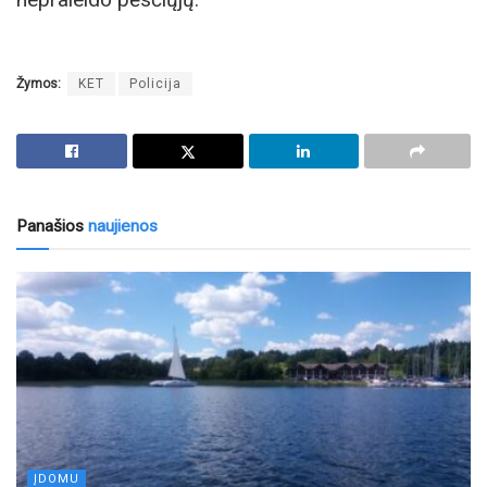
Žymos:
KET
Policija
Panašios
naujienos
ĮDOMU