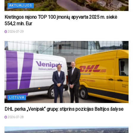
AKTUALIJOS
Kretingos rajono TOP 100 įmonių apyvarta 2025 m. siekė
554,2 mln. Eur
2026-07-29
LIETUVA
DHL perka „Venipak“ grupę: stiprins pozicijas Baltijos šalyse
2026-07-28