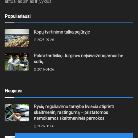
aktualias žinias ir įvykius.
Populiariausi
Kopų tvirtinimo talka pajūryje
2025-09-26
Pakražantiškių Jurginės neįsivaizduojamos be
sūrių
2016-04-26
Naujausi
Ryšių reguliavimo tarnyba kviečia stiprinti
skaitmeninį raštingumą – pristatomos
nemokamos skaitmeninės pamokos
2026-08-06