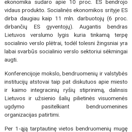
ekonomika sudaro apie 10 proc. ES bendrojo
vidaus produkto. Socialinės ekonomikos srityje ES
dirba daugiau kaip 11 mln. darbuotojų (6 proc.
dirbančių ES gyventojų). Augantis bendras
Lietuvos verslumo lygis kuria tinkamą terpę
socialinio verslo plėtrai, todėl tolesni žingsniai yra
labai svarbūs socialinio verslo sektoriui sėkmingai
augti.
Konferencijoje mokslo, bendruomenių ir valstybės
institucijų atstovai taip pat diskutuos apie miesto
ir kaimo integracinių ryšių stiprinimą, dalinsis
Lietuvos ir užsienio šalių pilietinės visuomenės
ugdymo pasitelkiant bendruomenines
organizacijas patirtimi.
Per 1-ąją tarptautinę vietos bendruomenių mugę