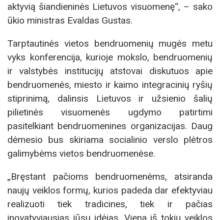
aktyvią šiandieninės Lietuvos visuomenę“, – sako
ūkio ministras Evaldas Gustas.
Tarptautinės vietos bendruomenių mugės metu
vyks konferencija, kurioje mokslo, bendruomenių
ir valstybės institucijų atstovai diskutuos apie
bendruomenės, miesto ir kaimo integracinių ryšių
stiprinimą, dalinsis Lietuvos ir užsienio šalių
pilietinės visuomenės ugdymo patirtimi
pasitelkiant bendruomenines organizacijas. Daug
dėmesio bus skiriama socialinio verslo plėtros
galimybėms vietos bendruomenėse.
„Bręstant pačioms bendruomenėms, atsiranda
naujų veiklos formų, kurios padeda dar efektyviau
realizuoti tiek tradicines, tiek ir pačias
inovatyviausias jūsų idėjas. Viena iš tokių veiklos