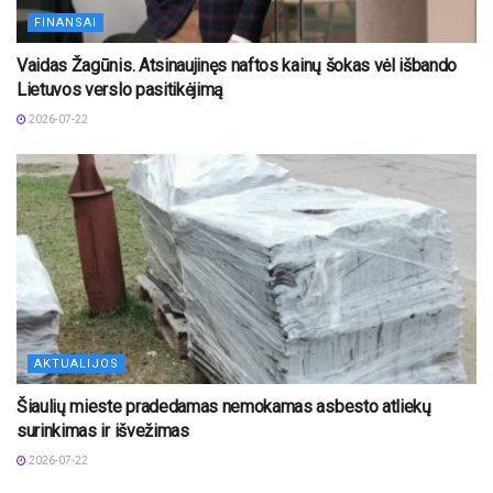
FINANSAI
Vaidas Žagūnis. Atsinaujinęs naftos kainų šokas vėl išbando
Lietuvos verslo pasitikėjimą
2026-07-22
AKTUALIJOS
Šiaulių mieste pradedamas nemokamas asbesto atliekų
surinkimas ir išvežimas
2026-07-22