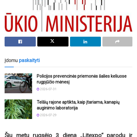
Įdomu
paskaityti
Policijos prevencinės priemonės šalies keliuose
rugpjūčio mėnesį
2026-07-31
Telšių rajone aptikta, kaip įtariama, kanapių
auginimo laboratorija
2026-07-29
Šių metų rugsėjo 3 dieną „Litexpo“ parodų ir