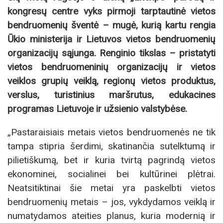
kongresų centre vyks pirmoji tarptautinė vietos
bendruomenių šventė – mugė, kurią kartu rengia
Ūkio ministerija ir Lietuvos vietos bendruomenių
organizacijų sąjunga. Renginio tikslas – pristatyti
vietos bendruomeninių organizacijų ir vietos
veiklos grupių veiklą, regionų vietos produktus,
verslus, turistinius maršrutus, edukacines
programas Lietuvoje ir užsienio valstybėse.
„Pastaraisiais metais vietos bendruomenės ne tik
tampa stipria šerdimi, skatinančia sutelktumą ir
pilietiškumą, bet ir kuria tvirtą pagrindą vietos
ekonominei, socialinei bei kultūrinei plėtrai.
Neatsitiktinai šie metai yra paskelbti vietos
bendruomenių metais – jos, vykdydamos veiklą ir
numatydamos ateities planus, kuria modernią ir