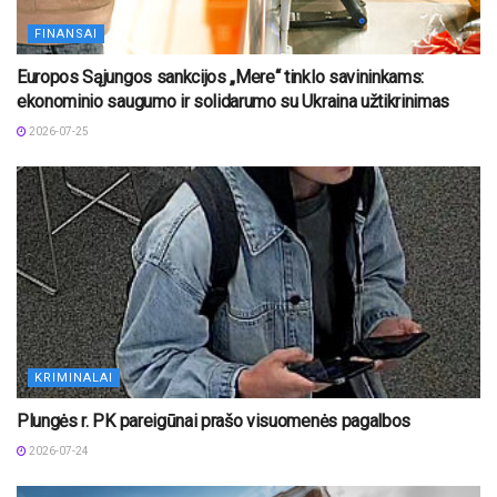
FINANSAI
Europos Sąjungos sankcijos „Mere“ tinklo savininkams:
ekonominio saugumo ir solidarumo su Ukraina užtikrinimas
2026-07-25
KRIMINALAI
Plungės r. PK pareigūnai prašo visuomenės pagalbos
2026-07-24