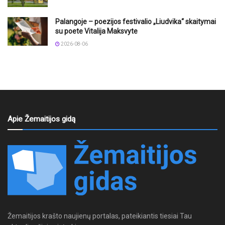
Palangoje – poezijos festivalio „Liudvika“ skaitymai
su poete Vitalija Maksvyte
2026-08-06
Apie Žemaitijos gidą
Žemaitijos krašto naujienų portalas, pateikiantis tiesiai Tau