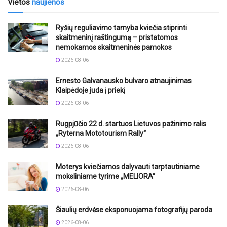
Vietos
naujienos
Ryšių reguliavimo tarnyba kviečia stiprinti
skaitmeninį raštingumą – pristatomos
nemokamos skaitmeninės pamokos
2026-08-06
Ernesto Galvanausko bulvaro atnaujinimas
Klaipėdoje juda į priekį
2026-08-06
Rugpjūčio 22 d. startuos Lietuvos pažinimo ralis
„Ryterna Mototourism Rally“
2026-08-06
Moterys kviečiamos dalyvauti tarptautiniame
moksliniame tyrime „MELIORA“
2026-08-06
Šiaulių erdvėse eksponuojama fotografijų paroda
2026-08-06