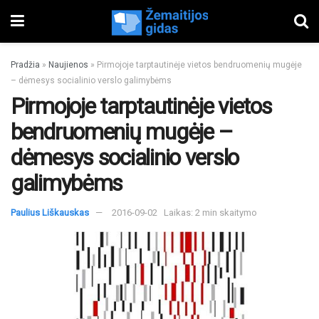
Pradžia
»
Naujienos
»
Pirmojoje tarptautinėje vietos bendruomenių mugėje
– dėmesys socialinio verslo galimybėms
Pirmojoje tarptautinėje vietos
bendruomenių mugėje –
dėmesys socialinio verslo
galimybėms
Paulius Liškauskas
2016-09-02
Laikas: 2 min skaitymo