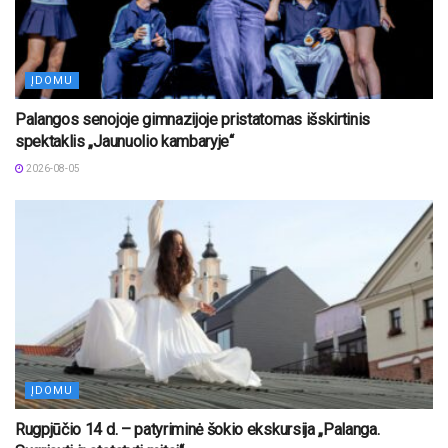
ĮDOMU
Palangos senojoje gimnazijoje pristatomas išskirtinis
spektaklis „Jaunuolio kambaryje“
2026-08-05
ĮDOMU
Rugpjūčio 14 d. – patyriminė šokio ekskursija „Palanga.