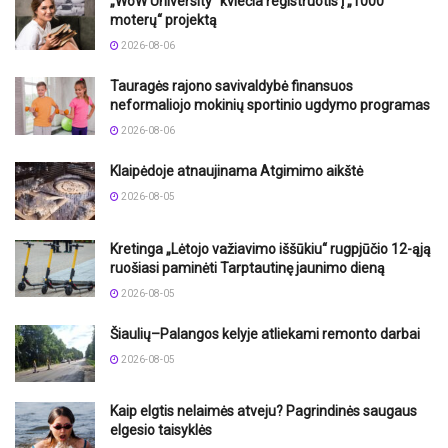
„WoW University“ kviečia registruotis į „1000
moterų“ projektą
2026-08-06
Tauragės rajono savivaldybė finansuos
neformaliojo mokinių sportinio ugdymo programas
2026-08-06
Klaipėdoje atnaujinama Atgimimo aikštė
2026-08-05
Kretinga „Lėtojo važiavimo iššūkiu“ rugpjūčio 12-ąją
ruošiasi paminėti Tarptautinę jaunimo dieną
2026-08-05
Šiaulių–Palangos kelyje atliekami remonto darbai
2026-08-05
Kaip elgtis nelaimės atveju? Pagrindinės saugaus
elgesio taisyklės