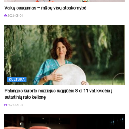
Vaikų saugumas – mūsų visų atsakomybė
2026-08-04
KULTŪRA
Palangos kurorto muziejus rugpjūčio 8 d. 11 val. kviečia į
sutartinių rato kelionę
2026-08-04