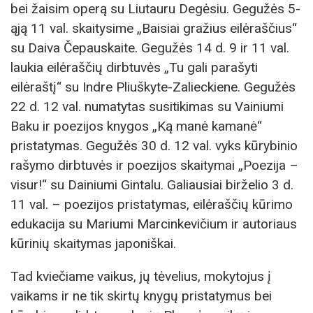
bei žaisim operą su Liutauru Degėsiu. Gegužės 5-
ąją 11 val. skaitysime „Baisiai gražius eilėraščius“
su Daiva Čepauskaite. Gegužės 14 d. 9 ir 11 val.
laukia eilėraščių dirbtuvės „Tu gali parašyti
eilėraštį“ su Indre Pliuškyte-Zalieckiene. Gegužės
22 d. 12 val. numatytas susitikimas su Vainiumi
Baku ir poezijos knygos „Ką manė kamanė“
pristatymas. Gegužės 30 d. 12 val. vyks kūrybinio
rašymo dirbtuvės ir poezijos skaitymai „Poezija –
visur!“ su Dainiumi Gintalu. Galiausiai birželio 3 d.
11 val. – poezijos pristatymas, eilėraščių kūrimo
edukacija su Mariumi Marcinkevičium ir autoriaus
kūrinių skaitymas japoniškai.
Tad kviečiame vaikus, jų tėvelius, mokytojus į
vaikams ir ne tik skirtų knygų pristatymus bei