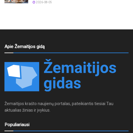
2026-08-05
Apie Žemaitijos gidą
Žemaitijos krašto naujienų portalas, pateikiantis tiesiai Tau
aktualias žinias ir įvykius.
Populiariausi