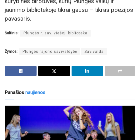
kūrybines dirbtuves, kurių Plungės vaikų ir
jaunimo bibliotekoje tikrai gausu – tikras poezijos
pavasaris.
Šaltinis:
Plungės r. sav. viešoji biblioteka
Žymos:
Plungės rajono savivaldybė
Savivalda
Panašios
naujienos