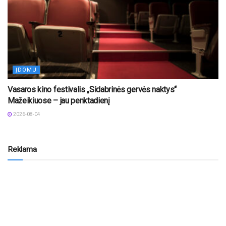
ĮDOMU
Vasaros kino festivalis „Sidabrinės gervės naktys“
Mažeikiuose – jau penktadienį
2026-08-04
Reklama