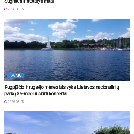
Sugriauti ir atstatyti mitai“
2026-08-05
ĮDOMU
Rugpjūčio ir rugsėjo mėnesiais vyks Lietuvos nacionalinių
parkų 35-mečiui skirti koncertai
2026-08-05