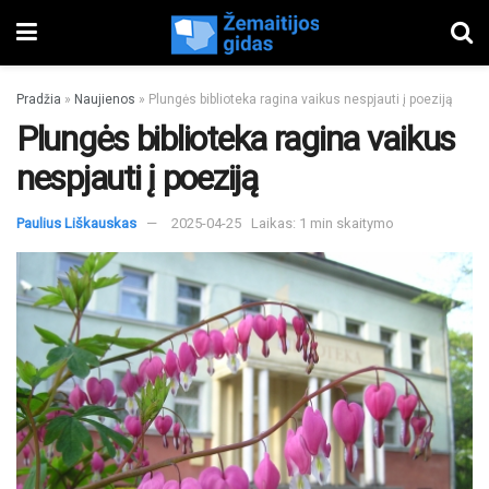
Pradžia
»
Naujienos
»
Plungės biblioteka ragina vaikus nespjauti į poeziją
Plungės biblioteka ragina vaikus
nespjauti į poeziją
Paulius Liškauskas
2025-04-25
Laikas: 1 min skaitymo