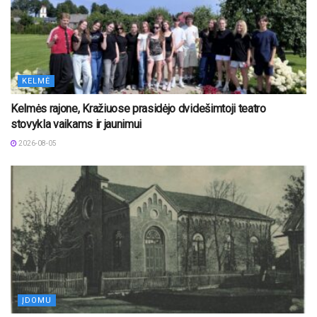
KELMĖ
Kelmės rajone, Kražiuose prasidėjo dvidešimtoji teatro
stovykla vaikams ir jaunimui
2026-08-05
ĮDOMU