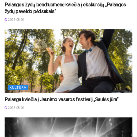
Palangos žydų bendruomenė kviečia į ekskursiją „Palangos
žydų paveldo pėdsakais“
2026-08-04
KULTŪRA
Palanga kviečia į Jaunimo vasaros festivalį „Saulės jūra“
2026-08-04