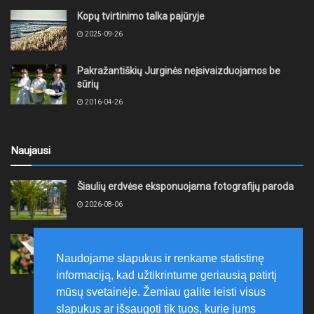
Kopų tvirtinimo talka pajūryje
2025-09-26
Pakražantiškių Jurginės neįsivaizduojamos be
sūrių
2016-04-26
Naujausi
Šiaulių erdvėse eksponuojama fotografijų paroda
2026-08-06
Palangoje – poezijos festivalio „Liudvika“ skaitymai
su poete Vitalija Maksvyte
Naudojame slapukus ir renkame statistinę
2026-08-06
informaciją, kad užtikrintume geriausią patirtį
mūsų svetainėje. Žemiau galite leisti visus
slapukus ar išsaugoti tik tuos, kurie jums