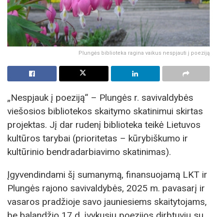
Plungės biblioteka ragina vaikus nespjauti į poeziją
„Nespjauk į poeziją“ – Plungės r. savivaldybės
viešosios bibliotekos skaitymo skatinimui skirtas
projektas. Jį dar rudenį biblioteka teikė Lietuvos
kultūros tarybai (prioritetas – kūrybiškumo ir
kultūrinio bendradarbiavimo skatinimas).
Įgyvendindami šį sumanymą, finansuojamą LKT ir
Plungės rajono savivaldybės, 2025 m. pavasarį ir
vasaros pradžioje savo jauniesiems skaitytojams,
be balandžio 17 d. įvykusių poezijos dirbtuvių su