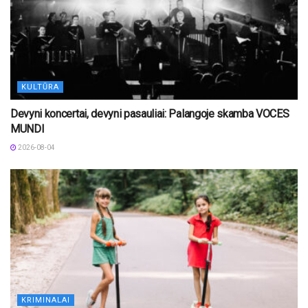
KULTŪRA
Devyni koncertai, devyni pasauliai: Palangoje skamba VOCES
MUNDI
2026-08-04
KRIMINALAI