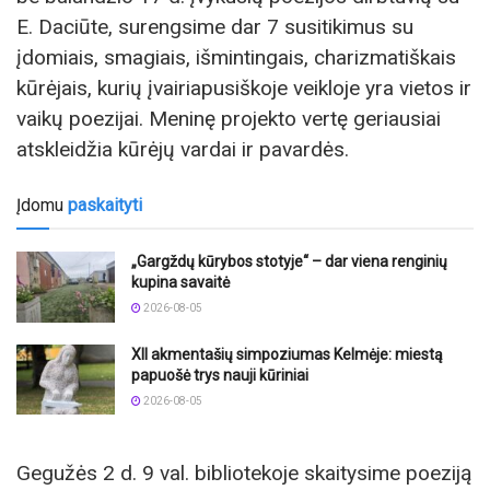
E. Daciūte, surengsime dar 7 susitikimus su
įdomiais, smagiais, išmintingais, charizmatiškais
kūrėjais, kurių įvairiapusiškoje veikloje yra vietos ir
vaikų poezijai. Meninę projekto vertę geriausiai
atskleidžia kūrėjų vardai ir pavardės.
Įdomu
paskaityti
„Gargždų kūrybos stotyje“ – dar viena renginių
kupina savaitė
2026-08-05
XII akmentašių simpoziumas Kelmėje: miestą
papuošė trys nauji kūriniai
2026-08-05
Gegužės 2 d. 9 val. bibliotekoje skaitysime poeziją