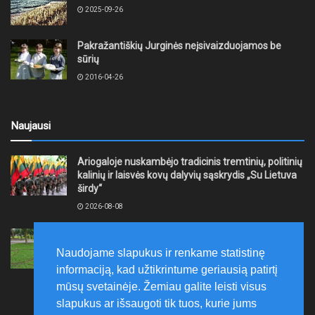
2025-09-26
Pakražantiškių Jurginės neįsivaizduojamos be
sūrių
2016-04-26
Naujausi
Ariogaloje nuskambėjo tradicinis tremtinių, politinių
kalinių ir laisvės kovų dalyvių sąskrydis „Su Lietuva
širdy“
2026-08-08
Mažeikių rajono savivaldybė ragina gyventojus
laikytis Kelių eismo taisyklių, tausoti aplinką
Naudojame slapukus ir renkame statistinę
2026-08-08
informaciją, kad užtikrintume geriausią patirtį
mūsų svetainėje. Žemiau galite leisti visus
slapukus ar išsaugoti tik tuos, kurie jums