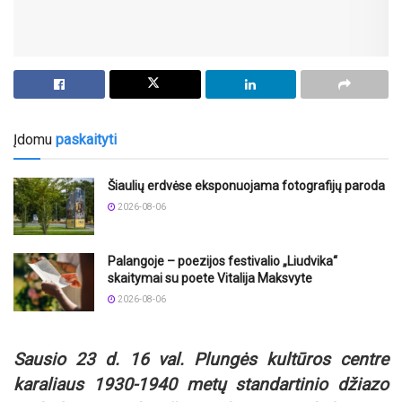
Įdomu
paskaityti
Šiaulių erdvėse eksponuojama fotografijų paroda
2026-08-06
Palangoje – poezijos festivalio „Liudvika“
skaitymai su poete Vitalija Maksvyte
2026-08-06
Sausio 23 d. 16 val. Plungės kultūros centre
karaliaus 1930-1940 metų standartinio džiazo