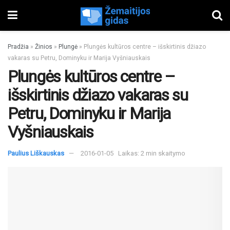
Pradžia
»
Žinios
»
Plungė
»
Plungės kultūros centre – išskirtinis džiazo
vakaras su Petru, Dominyku ir Marija Vyšniauskais
Plungės kultūros centre –
išskirtinis džiazo vakaras su
Petru, Dominyku ir Marija
Vyšniauskais
Paulius Liškauskas
2016-01-05
Laikas: 2 min skaitymo