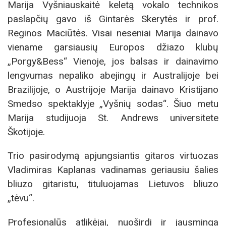
Marija Vyšniauskaitė keletą vokalo technikos
paslapčių gavo iš Gintarės Skerytės ir prof.
Reginos Maciūtės. Visai neseniai Marija dainavo
viename garsiausių Europos džiazo klubų
„Porgy&Bess“ Vienoje, jos balsas ir dainavimo
lengvumas nepaliko abejingų ir Australijoje bei
Brazilijoje, o Austrijoje Marija dainavo Kristijano
Smedso spektaklyje „Vyšnių sodas“. Šiuo metu
Marija studijuoja St. Andrews universitete
Škotijoje.
Trio pasirodymą apjungsiantis gitaros virtuozas
Vladimiras Kaplanas vadinamas geriausiu šalies
bliuzo gitaristu, tituluojamas Lietuvos bliuzo
„tėvu“.
Profesionalūs atlikėjai, nuoširdi ir jausminga