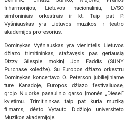
filharmonijos, Lietuvos nacionaliniu, LVSO
simfoniniais orkestrais ir kt. Taip pat P.
Vyšniauskas yra Lietuvos muzikos ir teatro
akademijos profesorius.
Dominykas Vyšniauskas yra vienintelis Lietuvos
džiazo trimitininkas, stažavęsis pas geriausią
Dizzy Gilespie mokinį Jon Faddis (SUNY
Purchase koledže). Su Europos džiazo orkestru
Dominykas koncertavo O. Peterson jubiliejiniame
ture Kanadoje, Europos džiazo festivaliuose,
grojo Niujorke pasaulinio garso įmonės „Diesel“
kvietimu. Trimitininkas taip pat kuria muziką
filmams, dėsto Vytauto Didžiojo universiteto
Muzikos akademijoje.