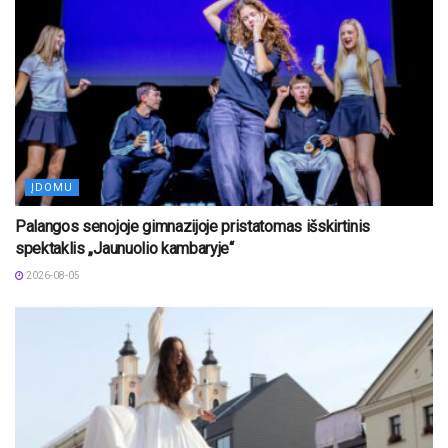
ĮDOMU
Palangos senojoje gimnazijoje pristatomas išskirtinis
spektaklis „Jaunuolio kambaryje“
2026-08-05