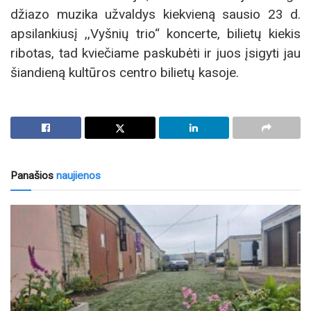
džiazo muzika užvaldys kiekvieną sausio 23 d.
apsilankiusį ,,Vyšnių trio“ koncerte, bilietų kiekis
ribotas, tad kviečiame paskubėti ir juos įsigyti jau
šiandieną kultūros centro bilietų kasoje.
Panašios
naujienos