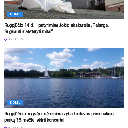
ĮDOMU
Rugpjūčio 14 d. – patyriminė šokio ekskursija „Palanga.
Sugriauti ir atstatyti mitai“
2026-08-05
ĮDOMU
Rugpjūčio ir rugsėjo mėnesiais vyks Lietuvos nacionalinių
parkų 35-mečiui skirti koncertai
2026-08-05