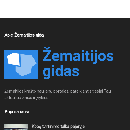
Apie Žemaitijos gidą
Žemaitijos krašto naujienų portalas, pateikiantis tiesiai Tau
aktualias žinias ir įvykius.
Populiariausi
Kopų tvirtinimo talka pajūryje