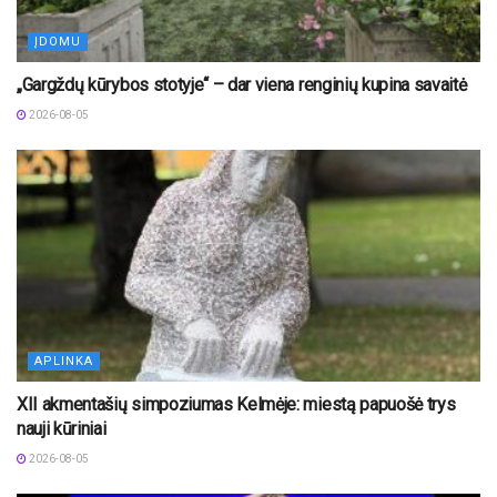
ĮDOMU
„Gargždų kūrybos stotyje“ – dar viena renginių kupina savaitė
2026-08-05
APLINKA
XII akmentašių simpoziumas Kelmėje: miestą papuošė trys
nauji kūriniai
2026-08-05