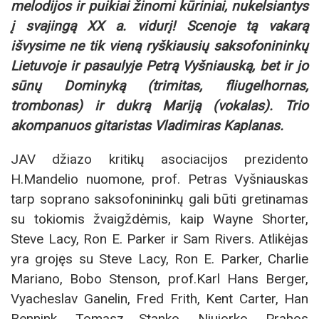
melodijos ir puikiai žinomi kūriniai, nukelsiantys
į svajingą XX a. vidurį! Scenoje tą vakarą
išvysime ne tik vieną ryškiausių saksofonininkų
Lietuvoje ir pasaulyje Petrą Vyšniauską, bet ir jo
sūnų Dominyką (trimitas, fliugelhornas,
trombonas) ir dukrą Mariją (vokalas). Trio
akompanuos gitaristas Vladimiras Kaplanas.
JAV džiazo kritikų asociacijos prezidento
H.Mandelio nuomone, prof. Petras Vyšniauskas
tarp soprano saksofonininkų gali būti gretinamas
su tokiomis žvaigždėmis, kaip Wayne Shorter,
Steve Lacy, Ron E. Parker ir Sam Rivers. Atlikėjas
yra grojęs su Steve Lacy, Ron E. Parker, Charlie
Mariano, Bobo Stenson, prof.Karl Hans Berger,
Vyacheslav Ganelin, Fred Frith, Kent Carter, Han
Bennink, Tomasz Stanko, Niujorko, Prahos