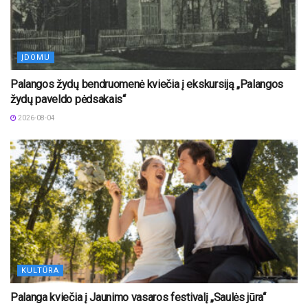
ĮDOMU
Palangos žydų bendruomenė kviečia į ekskursiją „Palangos
žydų paveldo pėdsakais“
2026-08-04
KULTŪRA
Palanga kviečia į Jaunimo vasaros festivalį „Saulės jūra“