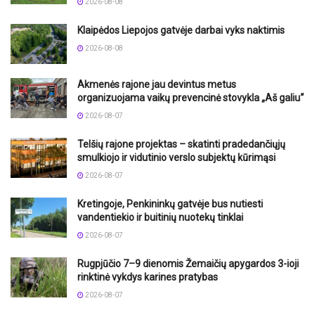
2026-08-08
Klaipėdos Liepojos gatvėje darbai vyks naktimis
2026-08-08
Akmenės rajone jau devintus metus
organizuojama vaikų prevencinė stovykla „Aš galiu“
2026-08-07
Telšių rajone projektas – skatinti pradedančiųjų
smulkiojo ir vidutinio verslo subjektų kūrimąsi
2026-08-07
Kretingoje, Penkininkų gatvėje bus nutiesti
vandentiekio ir buitinių nuotekų tinklai
2026-08-07
Rugpjūčio 7–9 dienomis Žemaičių apygardos 3-ioji
rinktinė vykdys karines pratybas
2026-08-07