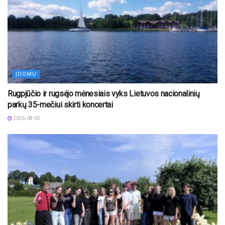
ĮDOMU
Rugpjūčio ir rugsėjo mėnesiais vyks Lietuvos nacionalinių
parkų 35-mečiui skirti koncertai
2026-08-05