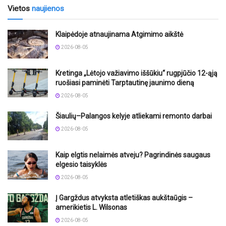
Vietos
naujienos
Klaipėdoje atnaujinama Atgimimo aikštė
2026-08-05
Kretinga „Lėtojo važiavimo iššūkiu“ rugpjūčio 12-ąją
ruošiasi paminėti Tarptautinę jaunimo dieną
2026-08-05
Šiaulių–Palangos kelyje atliekami remonto darbai
2026-08-05
Kaip elgtis nelaimės atveju? Pagrindinės saugaus
elgesio taisyklės
2026-08-05
Į Gargždus atvyksta atletiškas aukštaūgis –
amerikietis L. Wilsonas
2026-08-05