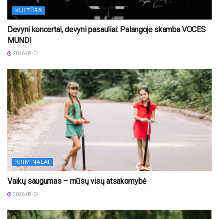
KULTŪRA
Devyni koncertai, devyni pasauliai: Palangoje skamba VOCES
MUNDI
2026-08-04
KRIMINALAI
Vaikų saugumas – mūsų visų atsakomybė
2026-08-04