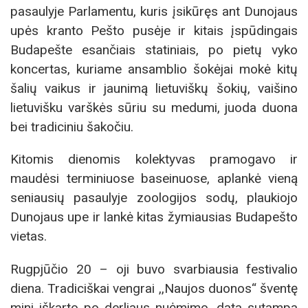
pasaulyje Parlamentu, kuris įsikūręs ant Dunojaus
upės kranto Pešto pusėje ir kitais įspūdingais
Budapešte esančiais statiniais, po pietų vyko
koncertas, kuriame ansamblio šokėjai mokė kitų
šalių vaikus ir jaunimą lietuviškų šokių, vaišino
lietuvišku varškės sūriu su medumi, juoda duona
bei tradiciniu šakočiu.
Kitomis dienomis kolektyvas pramogavo ir
maudėsi terminiuose baseinuose, aplankė vieną
seniausių pasaulyje zoologijos sodų, plaukiojo
Dunojaus upe ir lankė kitas žymiausias Budapešto
vietas.
Rugpjūčio 20 – oji buvo svarbiausia festivalio
diena. Tradiciškai vengrai ,,Naujos duonos“ šventę
mini iškarto po derliaus nuėmimo, data sutampa