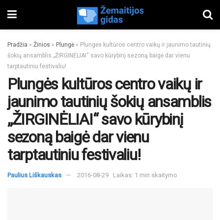
Pradžia
»
Žinios
»
Plungė
»
Plungės kultūros centro vaikų ir jaunimo tautinių
šokių ansamblis „ŽIRGINĖLIAI“ savo kūrybinį sezoną baigė dar vienu
tarptautiniu festivaliu!
Plungės kultūros centro vaikų ir
jaunimo tautinių šokių ansamblis
„ŽIRGINĖLIAI“ savo kūrybinį
sezoną baigė dar vienu
tarptautiniu festivaliu!
Paulius Liškauskas
2016-08-29
Laikas: 1 min skaitymo