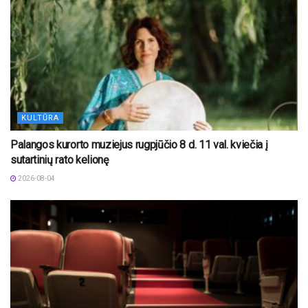
KULTŪRA
Palangos kurorto muziejus rugpjūčio 8 d. 11 val. kviečia į
sutartinių rato kelionę
2026-08-04