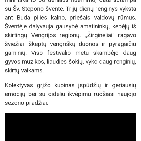
su Šv. Stepono švente. Trijų dienų renginys vyksta
ant Buda pilies kalno, priešais valdovų rūmus.
Šventėje dalyvauja gausybė amatininkų, kepėjų iš
skirtingų Vengrijos regionų. ,,Žirginėliai“ ragavo
šviežiai iškeptų vengriškų duonos ir pyragaičių
gaminių. Viso festivalio metu skambėjo daug
gyvos muzikos, liaudies šokių, vyko daug renginių,
skirtų vaikams.
Kolektyvas grįžo kupinas įspūdžių ir geriausių
emocijų bei su dideliu įkvėpimu ruošiasi naujojo
sezono pradžiai.