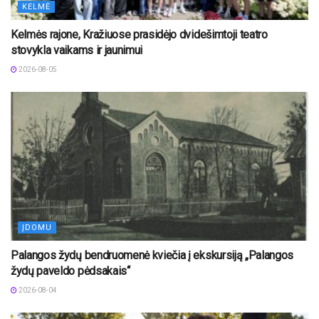
KELMĖ
Kelmės rajone, Kražiuose prasidėjo dvidešimtoji teatro
stovykla vaikams ir jaunimui
2026-08-05
ĮDOMU
Palangos žydų bendruomenė kviečia į ekskursiją „Palangos
žydų paveldo pėdsakais“
2026-08-04