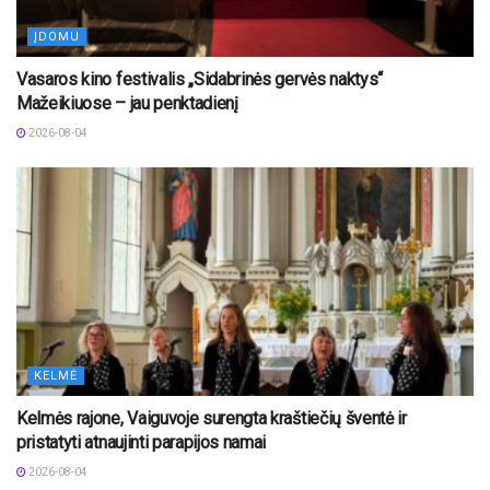
ĮDOMU
Vasaros kino festivalis „Sidabrinės gervės naktys“
Mažeikiuose – jau penktadienį
2026-08-04
KELMĖ
Kelmės rajone, Vaiguvoje surengta kraštiečių šventė ir
pristatyti atnaujinti parapijos namai
2026-08-04