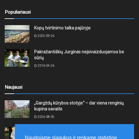
Populiariausi
Kopų tvirtinimo talka pajūryje
2025-09-26
Pakražantiškių Jurginės neįsivaizduojamos be
sūrių
2016-04-26
Naujausi
„Gargždų kūrybos stotyje“ – dar viena renginių
kupina savaitė
2026-08-05
XII akmentašių simpoziumas Kelmėje: miestą
papuošė trys nauji kūriniai
Naudojame slapukus ir renkame statistinę