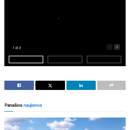
-
+
1
Iš 3
Panašios
naujienos