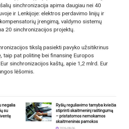
s šalių sinchronizacija apima daugiau nei 40
tuvoje ir Lenkijoje: elektros perdavimo linijų ir
ų kompensatorių įrengimą, valdymo sistemų
a 20 sinchronizacijos projektų.
onizacijos tikslą pasiekti pavyko užsitikrinus
, taip pat politinę bei finansinę Europos
Eur sinchronizacijos kaštų, apie 1,2 mlrd. Eur
ungos lėšomis.
u negalia
Ryšių reguliavimo tarnyba kviečia
ių su
stiprinti skaitmeninį raštingumą
šventę
– pristatomos nemokamos
skaitmeninės pamokos
2026-08-06