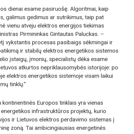
jos dienai esame pasiruošę. Algoritmai, kaip
ius, galimus gedimus ar sutrikimus, taip pat
 nė vienu atveju elektros energijos tiekimas
nistras Pirmininkas Gintautas Paluckas. –
tį vykstantis procesas pasibaigs sėkmingai ir
atikimą ir stabilų elektros energetikos sistemos
elio įstaigų, įmonių, specialistų dėka esame
Lietuvos atkurtos nepriklausomybės istorijoje: po
e elektros energetikos sistemoje visam laikui
mų tinklų.“
su kontinentinės Europos tinklais yra vienas
nergetikos infrastruktūros projektų, kurio
tvijos ir Lietuvos elektros perdavimo sistemas į
ninę zoną. Tai ambicingiausias energetinės