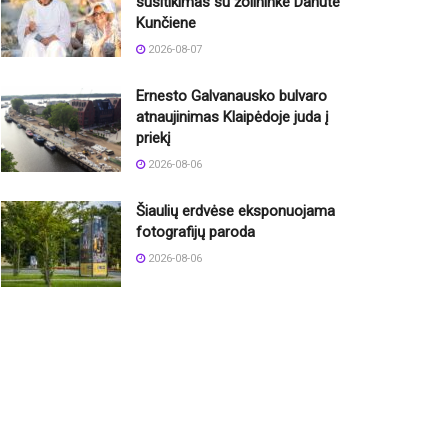
susitikimas su žolininke Danute
Kunčiene
2026-08-07
Ernesto Galvanausko bulvaro
atnaujinimas Klaipėdoje juda į
priekį
2026-08-06
Šiaulių erdvėse eksponuojama
fotografijų paroda
2026-08-06