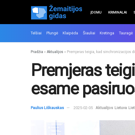
ĮDOMU
KRIMINALAI
Telšiai
Plungė
Klaipėda
Šiauliai
Kretinga
Tauragė
Pradžia
»
Aktualijos
»
Premjeras teigia, kad sinchronizacijos 
Premjeras teigi
esame pasiruo
Paulius Liškauskas
2025-02-05
Aktualijos
Lietuva
Lie