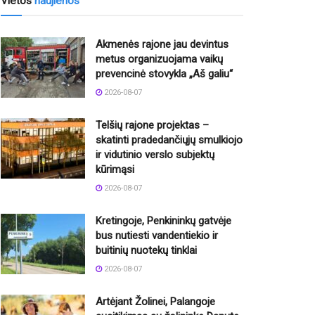
Vietos
naujienos
Akmenės rajone jau devintus
metus organizuojama vaikų
prevencinė stovykla „Aš galiu“
2026-08-07
Telšių rajone projektas –
skatinti pradedančiųjų smulkiojo
ir vidutinio verslo subjektų
kūrimąsi
2026-08-07
Kretingoje, Penkininkų gatvėje
bus nutiesti vandentiekio ir
buitinių nuotekų tinklai
2026-08-07
Artėjant Žolinei, Palangoje