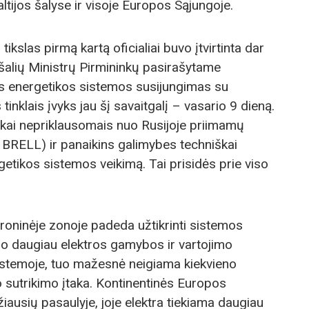
tijos šalyse ir visoje Europos Sąjungoje.
tikslas pirmą kartą oficialiai buvo įtvirtinta dar
 šalių Ministrų Pirmininkų pasirašytame
os energetikos sistemos susijungimas su
inklais įvyks jau šį savaitgalį – vasario 9 dieną.
iškai nepriklausomais nuo Rusijoje priimamų
 BRELL) ir panaikins galimybes techniškai
getikos sistemos veikimą. Tai prisidės prie viso
hroninėje zonoje padeda užtikrinti sistemos
o daugiau elektros gamybos ir vartojimo
sistemoje, tuo mažesnė neigiama kiekvieno
o sutrikimo įtaka. Kontinentinės Europos
iausių pasaulyje, joje elektra tiekiama daugiau