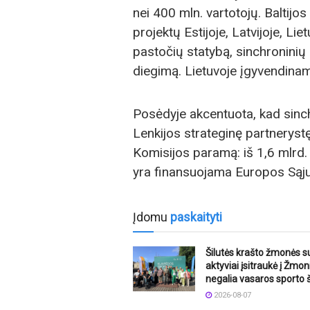
nei 400 mln. vartotojų. Baltijo
projektų Estijoje, Latvijoje, Lie
pastočių statybą, sinchronini
diegimą. Lietuvoje įgyvendinam
Posėdyje akcentuota, kad sinchr
Lenkijos strateginę partnerystę
Komisijos paramą: iš 1,6 mlrd. 
yra finansuojama Europos Sąj
Įdomu
paskaityti
Šilutės krašto žmonės s
aktyviai įsitraukė į Žmon
negalia vasaros sporto 
2026-08-07