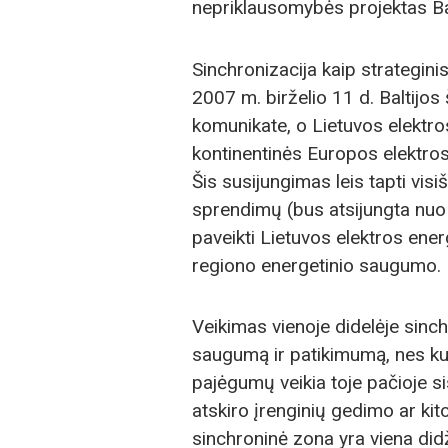
nepriklausomybės projektas Bal
Sinchronizacija kaip strateginis 
2007 m. birželio 11 d. Baltijos
komunikate, o Lietuvos elektr
kontinentinės Europos elektros t
Šis susijungimas leis tapti vis
sprendimų (bus atsijungta nuo
paveikti Lietuvos elektros ener
regiono energetinio saugumo.
Veikimas vienoje didelėje sinc
saugumą ir patikimumą, nes ku
pajėgumų veikia toje pačioje 
atskiro įrenginių gedimo ar kit
sinchroninė zona yra viena didž