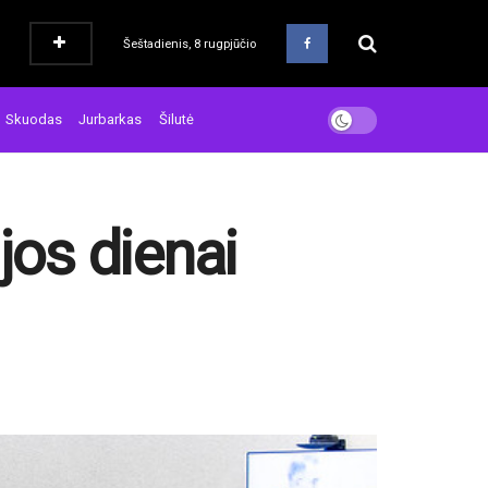
Šeštadienis, 8 rugpjūčio
Skuodas
Jurbarkas
Šilutė
jos dienai