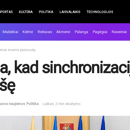
SPORTAS
KULTŪRA
POLITIKA
LAISVALAIKIS
TECHNOLOGIJOS
Mažeikiai
Kelmė
Rietavas
Akmenė
Palanga
Pagėgiai
Raseiniai
dienai esame pasiruošę
a, kad sinchronizaci
šę
tuvos naujienos
Politika
Laikas: 2 min skaitymo