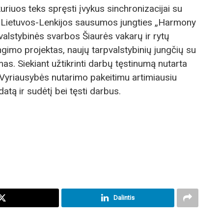
kuriuos teks spręsti įvykus sinchronizacijai su
s: Lietuvos-Lenkijos sausumos jungties „Harmony
valstybinės svarbos Šiaurės vakarų ir rytų
ngimo projektas, naujų tarpvalstybinių jungčių su
as. Siekiant užtikrinti darbų tęstinumą nutarta
: Vyriausybės nutarimo pakeitimu artimiausiu
atą ir sudėtį bei tęsti darbus.
Dalintis