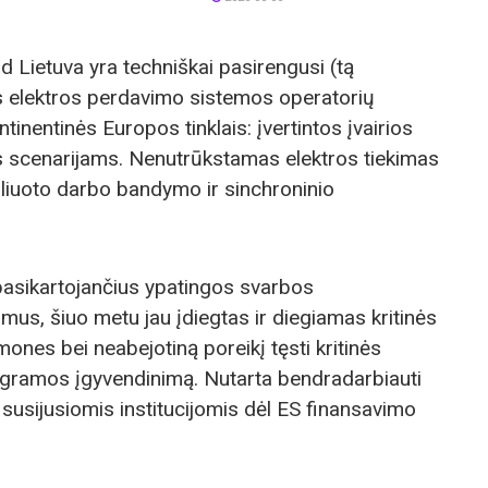
d Lietuva yra techniškai pasirengusi (tą
s elektros perdavimo sistemos operatorių
tinentinės Europos tinklais: įvertintos įvairios
ms scenarijams. Nenutrūkstamas elektros tiekimas
oliuoto darbo bandymo ir sinchroninio
 pasikartojančius ypatingos svarbos
mus, šiuo metu jau įdiegtas ir diegiamas kritinės
ones bei neabejotiną poreikį tęsti kritinės
gramos įgyvendinimą. Nutarta bendradarbiauti
 susijusiomis institucijomis dėl ES finansavimo