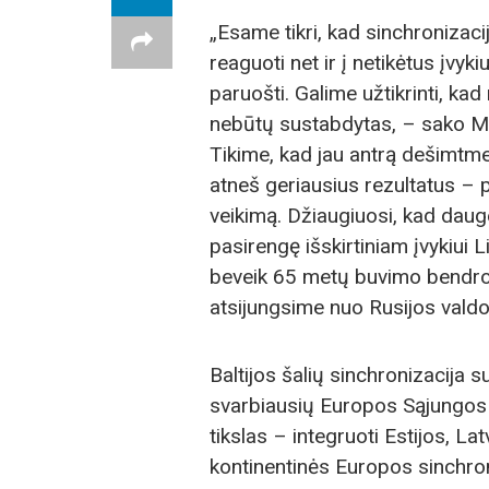
„Esame tikri, kad sinchronizaci
reaguoti net ir į netikėtus įvyk
paruošti. Galime užtikrinti, kad
nebūtų sustabdytas, – sako Mi
Tikime, kad jau antrą dešimtme
atneš geriausius rezultatus – p
veikimą. Džiaugiuosi, kad daug
pasirengę išskirtiniam įvykiui 
beveik 65 metų buvimo bendroj
atsijungsime nuo Rusijos valdo
Baltijos šalių sinchronizacija 
svarbiausių Europos Sąjungos e
tikslas – integruoti Estijos, La
kontinentinės Europos sinchro