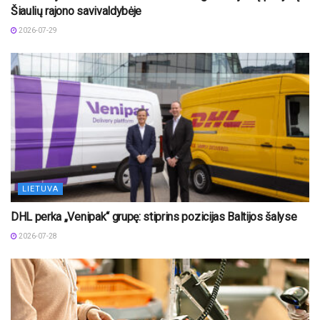
Šiaulių rajono savivaldybėje
2026-07-29
LIETUVA
DHL perka „Venipak“ grupę: stiprins pozicijas Baltijos šalyse
2026-07-28