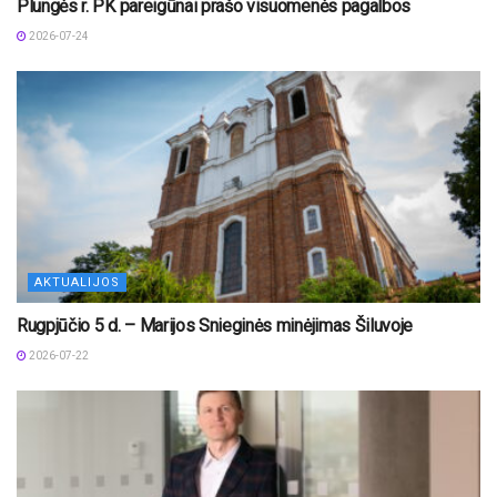
Plungės r. PK pareigūnai prašo visuomenės pagalbos
2026-07-24
AKTUALIJOS
Rugpjūčio 5 d. – Marijos Snieginės minėjimas Šiluvoje
2026-07-22