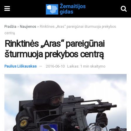
Pradžia
»
Naujienos
»
Rinktinės „Aras“ pareigūnai šturmuoja prekybos
centrą
Rinktinės „Aras“ pareigūnai
šturmuoja prekybos centrą
Paulius Liškauskas
2016-06-10
Laikas: 1 min skaitymo