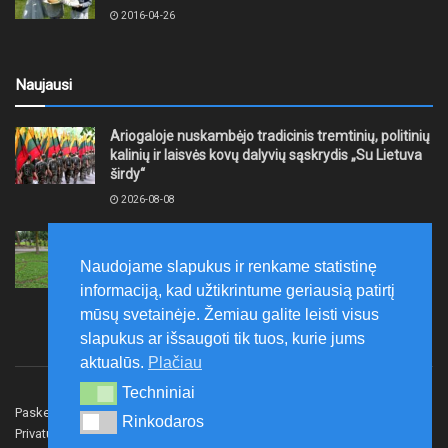
2016-04-26
Naujausi
Ariogaloje nuskambėjo tradicinis tremtinių, politinių
kalinių ir laisvės kovų dalyvių sąskrydis „Su Lietuva
širdy“
2026-08-08
Mažeikių rajono savivaldybė ragina gyventojus
laikytis Kelių eismo taisyklių, tausoti aplinką
Naudojame slapukus ir renkame statistinę
2026-08-08
informaciją, kad užtikrintume geriausią patirtį
mūsų svetainėje. Žemiau galite leisti visus
slapukus ar išsaugoti tik tuos, kurie jums
aktualūs.
Plačiau
Techniniai
Techniniai
Paskelbk naujieną
Rašyti redakcijai
Reklama
Rinkodaros
Rinkodaros
Privatumo politika
Susisiekite