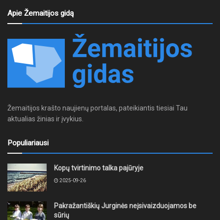
Apie Žemaitijos gidą
Žemaitijos krašto naujienų portalas, pateikiantis tiesiai Tau
aktualias žinias ir įvykius.
Populiariausi
Kopų tvirtinimo talka pajūryje
2025-09-26
Pakražantiškių Jurginės neįsivaizduojamos be
sūrių