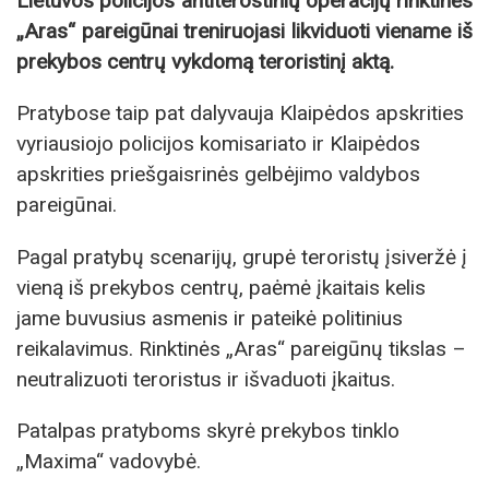
Lietuvos policijos antiterostinių operacijų rinktinės
„Aras“ pareigūnai treniruojasi likviduoti viename iš
prekybos centrų vykdomą teroristinį aktą.
Pratybose taip pat dalyvauja Klaipėdos apskrities
vyriausiojo policijos komisariato ir Klaipėdos
apskrities priešgaisrinės gelbėjimo valdybos
pareigūnai.
Pagal pratybų scenarijų, grupė teroristų įsiveržė į
vieną iš prekybos centrų, paėmė įkaitais kelis
jame buvusius asmenis ir pateikė politinius
reikalavimus. Rinktinės „Aras“ pareigūnų tikslas –
neutralizuoti teroristus ir išvaduoti įkaitus.
Patalpas pratyboms skyrė prekybos tinklo
„Maxima“ vadovybė.