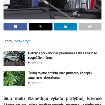
Įdomu
paskaityti
Policijos prevencinės priemonės šalies keliuose
rugpjūčio mėnesį
2026-07-31
Telšių rajone aptikta, kaip įtariama, kanapių
auginimo laboratorija
2026-07-29
Šiuo metu Klaipėdoje vyksta pratybos, kuriose