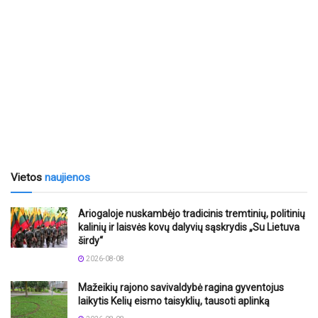
Vietos
naujienos
Ariogaloje nuskambėjo tradicinis tremtinių, politinių
kalinių ir laisvės kovų dalyvių sąskrydis „Su Lietuva
širdy“
2026-08-08
Mažeikių rajono savivaldybė ragina gyventojus
laikytis Kelių eismo taisyklių, tausoti aplinką