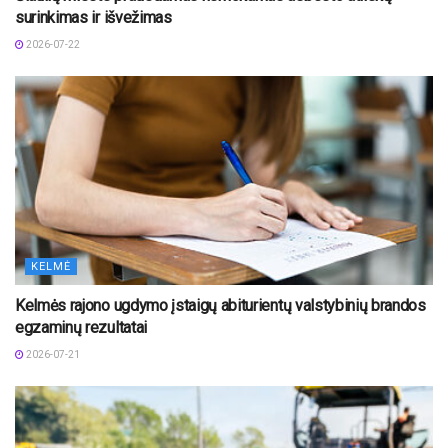
surinkimas ir išvežimas
2026-07-22
KELMĖ
Kelmės rajono ugdymo įstaigų abiturientų valstybinių brandos
egzaminų rezultatai
2026-07-21