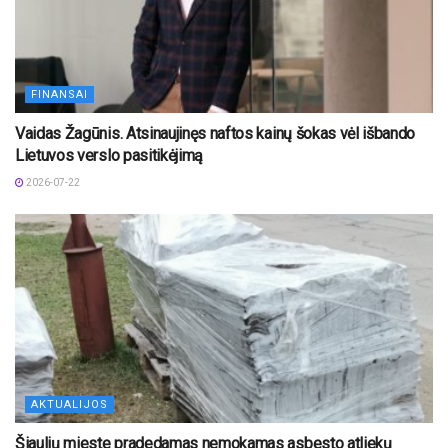
FINANSAI
Vaidas Žagūnis. Atsinaujinęs naftos kainų šokas vėl išbando
Lietuvos verslo pasitikėjimą
2026-07-22
AKTUALIJOS
Šiaulių mieste pradedamas nemokamas asbesto atliekų