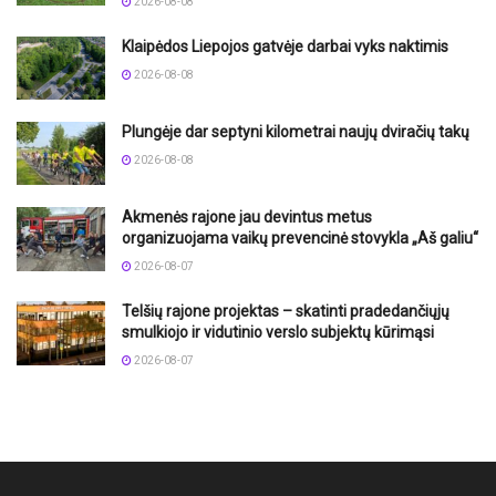
2026-08-08
Klaipėdos Liepojos gatvėje darbai vyks naktimis
2026-08-08
Plungėje dar septyni kilometrai naujų dviračių takų
2026-08-08
Akmenės rajone jau devintus metus
organizuojama vaikų prevencinė stovykla „Aš galiu“
2026-08-07
Telšių rajone projektas – skatinti pradedančiųjų
smulkiojo ir vidutinio verslo subjektų kūrimąsi
2026-08-07