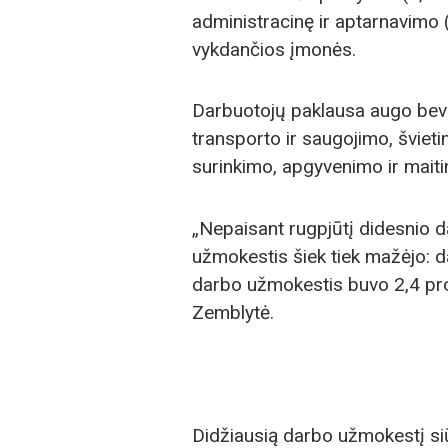
administracinę ir aptarnavimo (3
vykdančios įmonės.
Darbuotojų paklausa augo bevei
transporto ir saugojimo, švieti
surinkimo, apgyvenimo ir mait
„Nepaisant rugpjūtį didesnio 
užmokestis šiek tiek mažėjo: 
darbo užmokestis buvo 2,4 proc
Zemblytė.
Didžiausią darbo užmokestį siūl