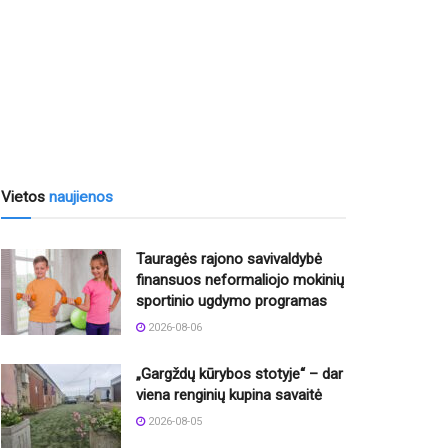
Vietos
naujienos
Tauragės rajono savivaldybė
finansuos neformaliojo mokinių
sportinio ugdymo programas
2026-08-06
„Gargždų kūrybos stotyje“ – dar
viena renginių kupina savaitė
2026-08-05