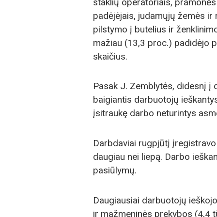
staklių operatoriais, pramonė
padėjėjais, judamųjų žemės ir 
pilstymo į butelius ir ženklinim
mažiau (13,3 proc.) padidėjo p
skaičius.
Pasak J. Zemblytės, didesnį į d
baigiantis darbuotojų ieškantys
įsitraukę darbo neturintys asm
Darbdaviai rugpjūtį įregistravo 
daugiau nei liepą. Darbo ieškan
pasiūlymų.
Daugiausiai darbuotojų ieškojo
ir mažmeninės prekybos (4,4 t