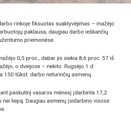
į darbo rinkoje fiksuotas suaktyvėjimas – mažėjo
arbuotojų paklausa, daugiau darbo ieškančių
i užimtumo priemonėse.
žėjo 0,5 proc., dabar jis siekia 8,6 proc. 57 iš
ėjo, o dviejose – nekito. Rugsėjo 1 d.
a 150 tūkst. darbo neturinčių asmenų.
ant paskutinį vasaros mėnesį įdarbinta 17,2
au nei liepą. Daugiau asmenų įsidarbino visose
se.