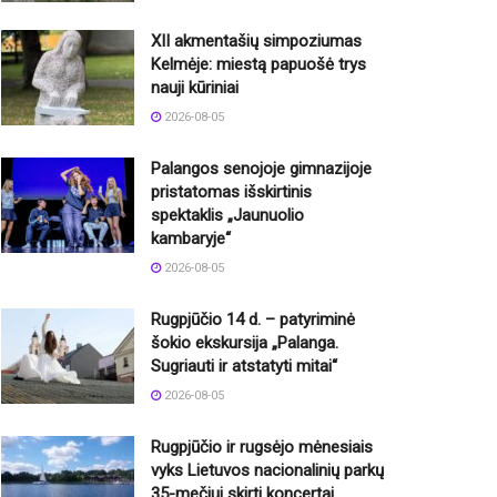
XII akmentašių simpoziumas
Kelmėje: miestą papuošė trys
nauji kūriniai
2026-08-05
Palangos senojoje gimnazijoje
pristatomas išskirtinis
spektaklis „Jaunuolio
kambaryje“
2026-08-05
Rugpjūčio 14 d. – patyriminė
šokio ekskursija „Palanga.
Sugriauti ir atstatyti mitai“
2026-08-05
Rugpjūčio ir rugsėjo mėnesiais
vyks Lietuvos nacionalinių parkų
35-mečiui skirti koncertai