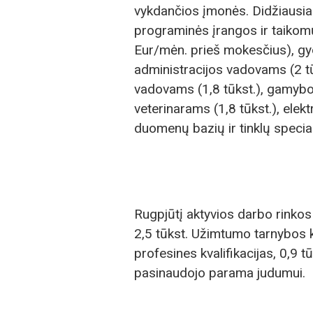
vykdančios įmonės. Didžiausias
programinės įrangos ir taikomų
Eur/mėn. prieš mokesčius), gyd
administracijos vadovams (2 tū
vadovams (1,8 tūkst.), gamybos
veterinarams (1,8 tūkst.), elekt
duomenų bazių ir tinklų special
Rugpjūtį aktyvios darbo rinkos
2,5 tūkst. Užimtumo tarnybos kl
profesines kvalifikacijas, 0,9 tū
pasinaudojo parama judumui.