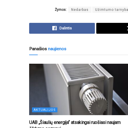
Žymos:
Nedarbas
Užimtumo tarnyb
Dalintis
Panašios
naujienos
AKTUALIJOS
UAB „Šiaulių energija“ atsakingai ruošiasi naujam