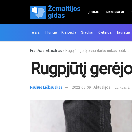
ĮDOMU
KRIMINALAI
Telšiai
Plungė
Klaipėda
Šiauliai
Kretinga
Tauragė
Pradžia
»
Aktualijos
»
Rugpjūtį gerėjo visi darbo rinkos rodikliai
Rugpjūtį gerėjo 
Paulius Liškauskas
2022-09-09
Aktualijos
Laikas: 2