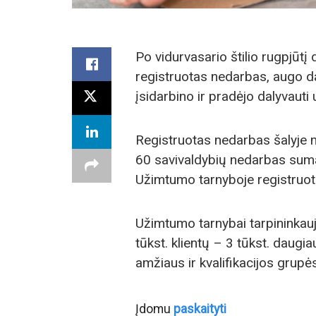
Po vidurvasario štilio rugpjūt
registruotas nedarbas, augo d
įsidarbino ir pradėjo dalyvaut
Registruotas nedarbas šalyje ma
60 savivaldybių nedarbas sumaž
Užimtumo tarnyboje registruot
Užimtumo tarnybai tarpininkauj
tūkst. klientų – 3 tūkst. daugi
amžiaus ir kvalifikacijos grupė
Įdomu
paskaityti