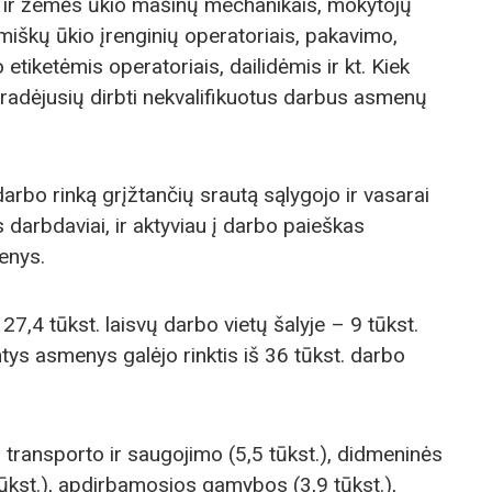
s ir žemės ūkio mašinų mechanikais, mokytojų
miškų ūkio įrenginių operatoriais, pakavimo,
o etiketėmis operatoriais, dailidėmis ir kt. Kiek
radėjusių dirbti nekvalifikuotus darbus asmenų
arbo rinką grįžtančių srautą sąlygojo ir vasarai
 darbdaviai, ir aktyviau į darbo paieškas
enys.
27,4 tūkst. laisvų darbo vietų šalyje – 9 tūkst.
tys asmenys galėjo rinktis iš 36 tūkst. darbo
 transporto ir saugojimo (5,5 tūkst.), didmeninės
ūkst.), apdirbamosios gamybos (3,9 tūkst.),