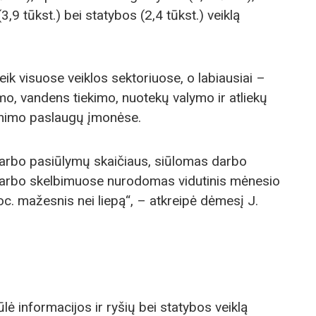
,9 tūkst.) bei statybos (2,4 tūkst.) veiklą
k visuose veiklos sektoriuose, o labiausiai –
mo, vandens tiekimo, nuotekų valymo ir atliekų
inimo paslaugų įmonėse.
darbo pasiūlymų skaičiaus, siūlomas darbo
darbo skelbimuose nurodomas vidutinis mėnesio
. mažesnis nei liepą“, – atkreipė dėmesį J.
ė informacijos ir ryšių bei statybos veiklą