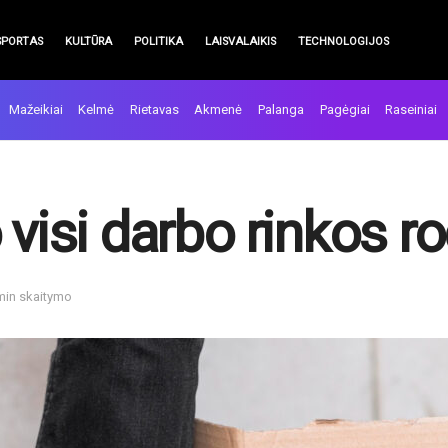
SPORTAS
KULTŪRA
POLITIKA
LAISVALAIKIS
TECHNOLOGIJOS
Mažeikiai
Kelmė
Rietavas
Akmenė
Palanga
Pagėgiai
Raseiniai
visi darbo rinkos rod
 min skaitymo