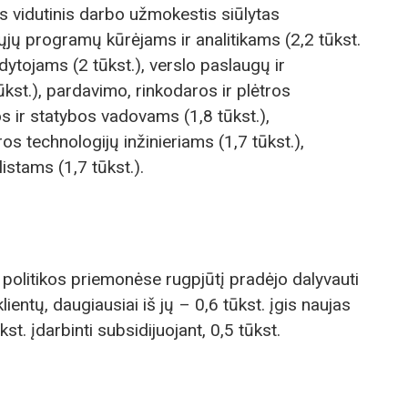
 vidutinis darbo užmokestis siūlytas
jų programų kūrėjams ir analitikams (2,2 tūkst.
ytojams (2 tūkst.), verslo paslaugų ir
kst.), pardavimo, rinkodaros ir plėtros
 ir statybos vadovams (1,8 tūkst.),
ros technologijų inžinieriams (1,7 tūkst.),
istams (1,7 tūkst.).
 politikos priemonėse rugpjūtį pradėjo dalyvauti
ientų, daugiausiai iš jų – 0,6 tūkst. įgis naujas
kst. įdarbinti subsidijuojant, 0,5 tūkst.