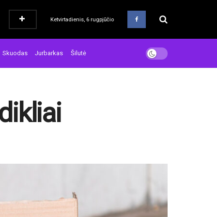
Ketvirtadienis, 6 rugpjūčio
Skuodas
Jurbarkas
Šilutė
ikliai