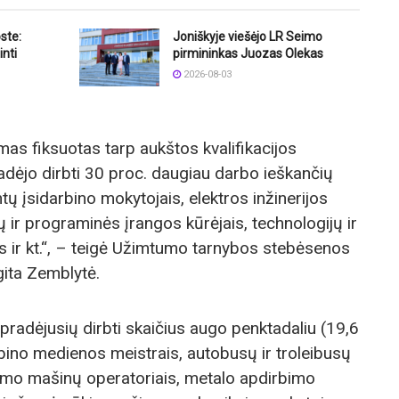
ste:
Joniškyje viešėjo LR Seimo
nti
pirmininkas Juozas Olekas
2026-08-03
mas fiksuotas tarp aukštos kvalifikacijos
dėjo dirbti 30 proc. daugiau darbo ieškančių
tų įsidarbino mokytojais, elektros inžinerijos
 ir programinės įrangos kūrėjais, technologijų ir
is ir kt.“, – teigė Užimtumo tarnybos stebėsenos
gita Zemblytė.
 pradėjusių dirbti skaičius augo penktadaliu (19,6
rbino medienos meistrais, autobusų ir troleibusų
ėjimo mašinų operatoriais, metalo apdirbimo