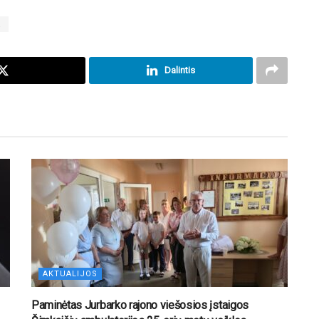
a
Dalintis
AKTUALIJOS
Paminėtas Jurbarko rajono viešosios įstaigos