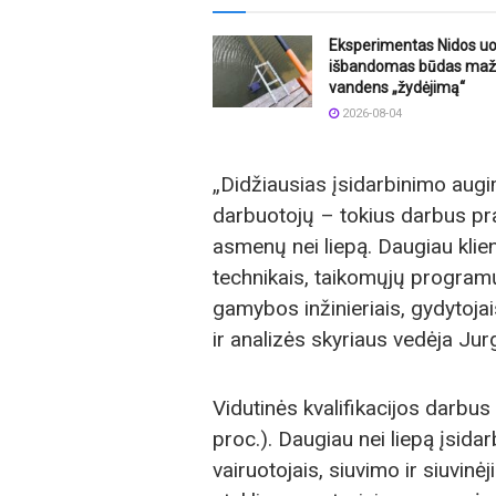
Eksperimentas Nidos uo
išbandomas būdas maži
vandens „žydėjimą“
2026-08-04
„Didžiausias įsidarbinimo augi
darbuotojų – tokius darbus pra
asmenų nei liepą. Daugiau klien
technikais, taikomųjų programų
gamybos inžinieriais, gydytoja
ir analizės skyriaus vedėja Jur
Vidutinės kvalifikacijos darbus
proc.). Daugiau nei liepą įsida
vairuotojais, siuvimo ir siuvin