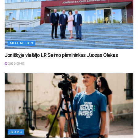
AKTUALIJOS
Joniškyje viešėjo LR Seimo pirmininkas Juozas Olekas
2026-08-03
ĮDOMU