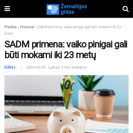
Pradžia
»
Finansai
»
SADM primena: vaiko pinigai gali būti mokami iki 23
metų
SADM primena: vaiko pinigai gali
būti mokami iki 23 metų
Edita L.
2026-05-30
Laikas: 3 min skaitymo