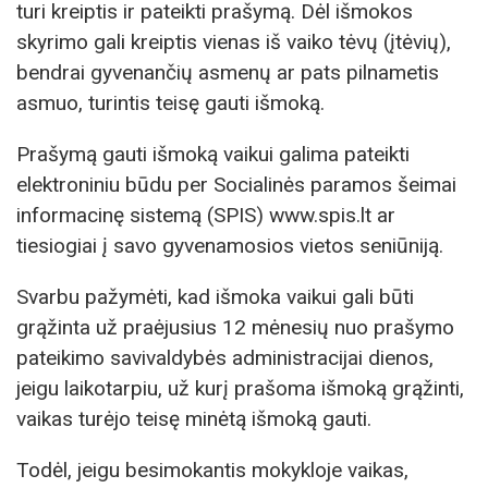
turi kreiptis ir pateikti prašymą. Dėl išmokos
skyrimo gali kreiptis vienas iš vaiko tėvų (įtėvių),
bendrai gyvenančių asmenų ar pats pilnametis
asmuo, turintis teisę gauti išmoką.
Prašymą gauti išmoką vaikui galima pateikti
elektroniniu būdu per Socialinės paramos šeimai
informacinę sistemą (SPIS) www.spis.lt ar
tiesiogiai į savo gyvenamosios vietos seniūniją.
Svarbu pažymėti, kad išmoka vaikui gali būti
grąžinta už praėjusius 12 mėnesių nuo prašymo
pateikimo savivaldybės administracijai dienos,
jeigu laikotarpiu, už kurį prašoma išmoką grąžinti,
vaikas turėjo teisę minėtą išmoką gauti.
Todėl, jeigu besimokantis mokykloje vaikas,