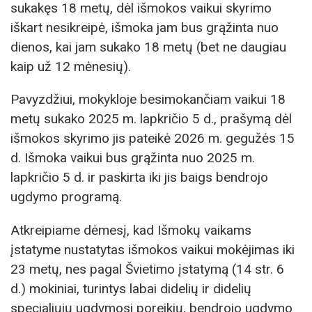
sukakęs 18 metų, dėl išmokos vaikui skyrimo
iškart nesikreipė, išmoka jam bus grąžinta nuo
dienos, kai jam sukako 18 metų (bet ne daugiau
kaip už 12 mėnesių).
Pavyzdžiui, mokykloje besimokančiam vaikui 18
metų sukako 2025 m. lapkričio 5 d., prašymą dėl
išmokos skyrimo jis pateikė 2026 m. gegužės 15
d. Išmoka vaikui bus grąžinta nuo 2025 m.
lapkričio 5 d. ir paskirta iki jis baigs bendrojo
ugdymo programą.
Atkreipiame dėmesį, kad Išmokų vaikams
įstatyme nustatytas išmokos vaikui mokėjimas iki
23 metų, nes pagal Švietimo įstatymą (14 str. 6
d.) mokiniai, turintys labai didelių ir didelių
specialiųjų ugdymosi poreikių, bendrojo ugdymo