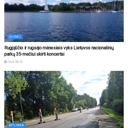
ĮDOMU
Rugpjūčio ir rugsėjo mėnesiais vyks Lietuvos nacionalinių
parkų 35-mečiui skirti koncertai
2026-08-05
APLINKA