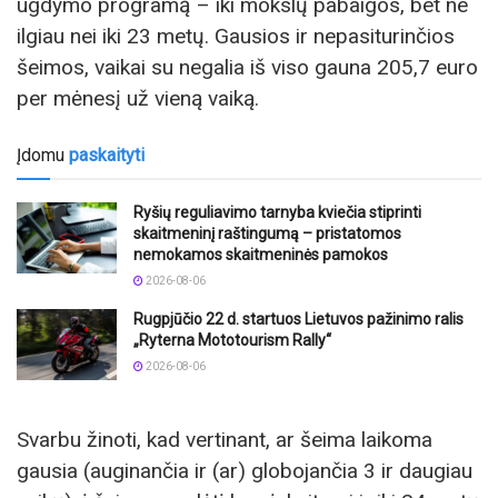
ugdymo programą – iki mokslų pabaigos, bet ne
ilgiau nei iki 23 metų. Gausios ir nepasiturinčios
šeimos, vaikai su negalia iš viso gauna 205,7 euro
per mėnesį už vieną vaiką.
Įdomu
paskaityti
Ryšių reguliavimo tarnyba kviečia stiprinti
skaitmeninį raštingumą – pristatomos
nemokamos skaitmeninės pamokos
2026-08-06
Rugpjūčio 22 d. startuos Lietuvos pažinimo ralis
„Ryterna Mototourism Rally“
2026-08-06
Svarbu žinoti, kad vertinant, ar šeima laikoma
gausia (auginančia ir (ar) globojančia 3 ir daugiau