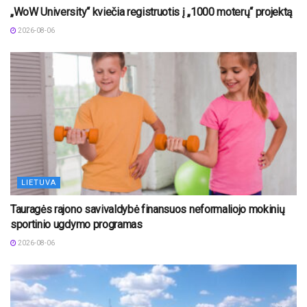
„WoW University“ kviečia registruotis į „1000 moterų“ projektą
2026-08-06
LIETUVA
Tauragės rajono savivaldybė finansuos neformaliojo mokinių
sportinio ugdymo programas
2026-08-06