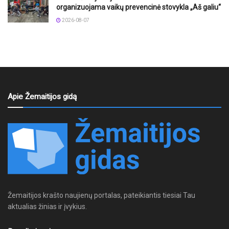
organizuojama vaikų prevencinė stovykla „Aš galiu“
2026-08-07
Apie Žemaitijos gidą
Žemaitijos krašto naujienų portalas, pateikiantis tiesiai Tau
aktualias žinias ir įvykius.