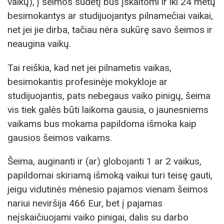
vaikų), į šeimos sudėtį bus įskaitomi ir iki 24 metų
besimokantys ar studijuojantys pilnamečiai vaikai,
net jei jie dirba, tačiau nėra sukūrę savo šeimos ir
neaugina vaikų.
Tai reiškia, kad net jei pilnametis vaikas,
besimokantis profesinėje mokykloje ar
studijuojantis, pats nebegaus vaiko pinigų, šeima
vis tiek galės būti laikoma gausia, o jaunesniems
vaikams bus mokama papildoma išmoka kaip
gausios šeimos vaikams.
Šeima, auginanti ir (ar) globojanti 1 ar 2 vaikus,
papildomai skiriamą išmoką vaikui turi teisę gauti,
jeigu vidutinės mėnesio pajamos vienam šeimos
nariui neviršija 466 Eur, bet į pajamas
neįskaičiuojami vaiko pinigai, dalis su darbo