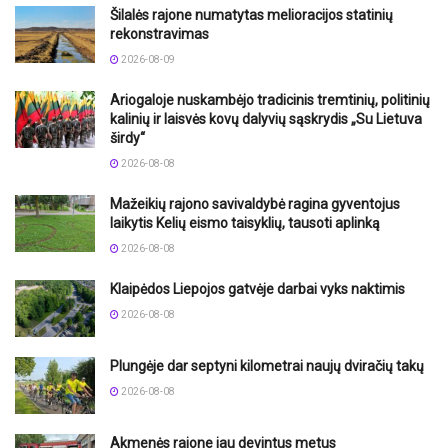
Šilalės rajone numatytas melioracijos statinių
rekonstravimas
2026-08-09
Ariogaloje nuskambėjo tradicinis tremtinių, politinių
kalinių ir laisvės kovų dalyvių sąskrydis „Su Lietuva
širdy“
2026-08-08
Mažeikių rajono savivaldybė ragina gyventojus
laikytis Kelių eismo taisyklių, tausoti aplinką
2026-08-08
Klaipėdos Liepojos gatvėje darbai vyks naktimis
2026-08-08
Plungėje dar septyni kilometrai naujų dviračių takų
2026-08-08
Akmenės rajone jau devintus metus