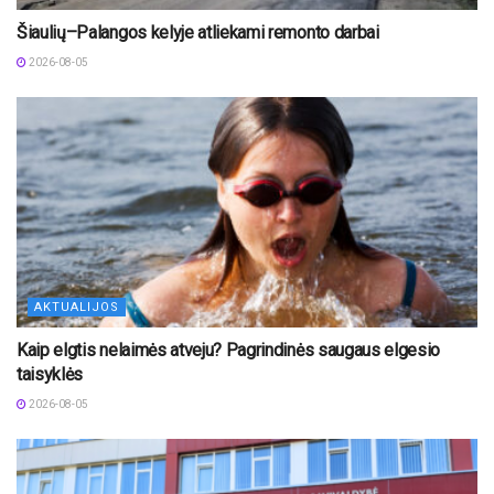
Šiaulių–Palangos kelyje atliekami remonto darbai
2026-08-05
AKTUALIJOS
Kaip elgtis nelaimės atveju? Pagrindinės saugaus elgesio
taisyklės
2026-08-05