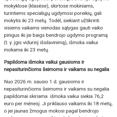
mokyklose (klasėse), skirtose mokiniams,
turintiems specialiųjų ugdymosi poreikių, gali
mokytis iki 23 metų. Todėl, siekiant užtikrinti
visiems vaikams vienodas sąlygas gauti vaiko
pinigus iki jie baigs bendrojo ugdymo programą
(t. y. įgis vidurinį išsilavinimą), išmoka vaikui
mokama iki 23 metų.
Papildoma išmoka vaikui gausioms ir
nepasiturinčioms šeimoms ir vaikams su negalia
Nuo 2026 m. sausio 1 d. gausioms ir
nepasiturinčioms šeimoms ir vaikams su negalia
papildomai skiriama išmoka vaikui siekia 76,2
euro per mėnesį. Ji priklauso vaikams iki 18 metų,
o jei jaunas žmogus mokosi pagal bendrojo