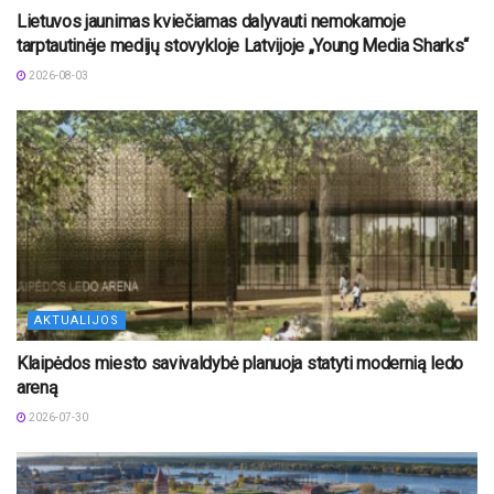
Lietuvos jaunimas kviečiamas dalyvauti nemokamoje
tarptautinėje medijų stovykloje Latvijoje „Young Media Sharks“
2026-08-03
AKTUALIJOS
Klaipėdos miesto savivaldybė planuoja statyti modernią ledo
areną
2026-07-30