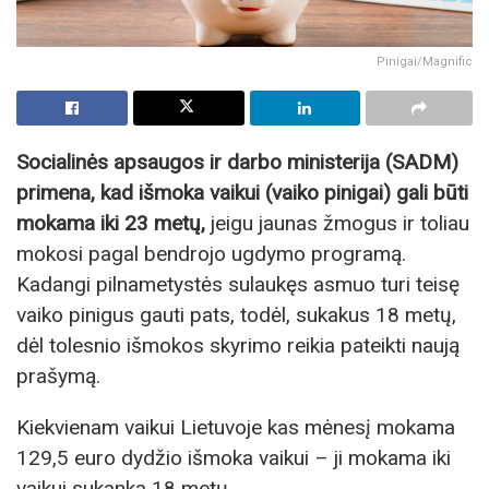
Pinigai/Magnific
Socialinės apsaugos ir darbo ministerija (SADM)
primena, kad išmoka vaikui (vaiko pinigai) gali būti
mokama iki 23 metų,
jeigu jaunas žmogus ir toliau
mokosi pagal bendrojo ugdymo programą.
Kadangi pilnametystės sulaukęs asmuo turi teisę
vaiko pinigus gauti pats, todėl, sukakus 18 metų,
dėl tolesnio išmokos skyrimo reikia pateikti naują
prašymą.
Kiekvienam vaikui Lietuvoje kas mėnesį mokama
129,5 euro dydžio išmoka vaikui – ji mokama iki
vaikui sukanka 18 metų.