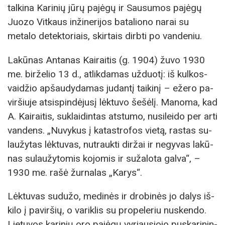
talkina Karinių jūrų pajėgų ir Sausumos pajėgų
Juozo Vitkaus inžinerijos bataliono narai su
metalo detektoriais, skirtais dirbti po vandeniu.
La­kū­nas An­ta­nas Kai­rai­tis (g. 1904) žu­vo 1930
me. bir­že­lio 13 d., at­lik­da­mas už­duo­tį: iš kul­kos­
vai­džio ap­šau­dy­da­mas ju­dan­tį tai­ki­nį – eže­ro pa­
vir­šiu­je at­si­spin­dė­ju­sį lėk­tu­vo še­šė­lį. Ma­no­ma, kad
A. Kai­rai­tis, su­klai­din­tas at­stu­mo, nu­si­lei­do per ar­ti
van­dens. „Nu­vy­kus į ka­tast­ro­fos vie­tą, ras­tas su­
lau­žy­tas lėk­tu­vas, nu­trauk­ti dir­žai ir ne­gy­vas la­kū­
nas su­lau­žy­to­mis ko­jomis ir su­ža­lo­ta gal­va“, –
1930 me. ra­šė žur­na­las „Ka­rys“.
Lėk­tu­vas su­du­žo, me­di­nės ir dro­bi­nės jo da­lys iš­
ki­lo į pa­vir­šių, o va­rik­lis su pro­pe­le­riu nu­sken­do.
Lie­tu­vos ka­ri­nių oro pa­jė­gų vy­riau­sio­jo pus­ka­ri­nin­