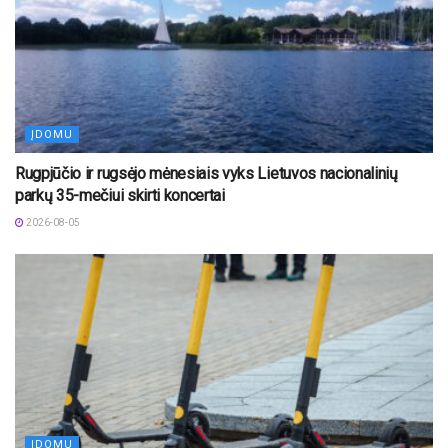
ĮDOMU
Rugpjūčio ir rugsėjo mėnesiais vyks Lietuvos nacionalinių
parkų 35-mečiui skirti koncertai
2026-08-05
ĮDOMU