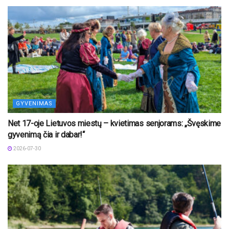
GYVENIMAS
Net 17-oje Lietuvos miestų – kvietimas senjorams: „Švęskime
gyvenimą čia ir dabar!“
2026-07-30