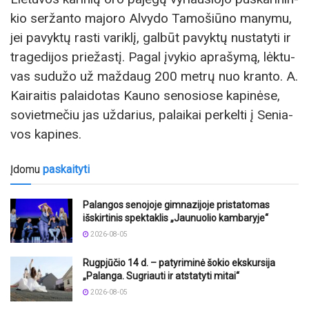
kio ser­žan­to ma­jo­ro Al­vy­do Ta­mo­šiū­no ma­ny­mu,
jei pa­vyk­tų ras­ti va­rik­lį, gal­būt pa­vyk­tų nu­sta­ty­ti ir
tra­ge­di­jos prie­žas­tį. Pa­gal įvy­kio ap­ra­šy­mą, lėk­tu­
vas su­du­žo už maž­daug 200 met­rų nuo kran­to. A.
Kai­rai­tis pa­lai­do­tas Kau­no se­no­sio­se ka­pi­nė­se,
so­viet­me­čiu jas už­da­rius, pa­lai­kai per­kel­ti į Se­nia­
vos ka­pi­nes.
Įdomu
paskaityti
Palangos senojoje gimnazijoje pristatomas
išskirtinis spektaklis „Jaunuolio kambaryje“
2026-08-05
Rugpjūčio 14 d. – patyriminė šokio ekskursija
„Palanga. Sugriauti ir atstatyti mitai“
2026-08-05