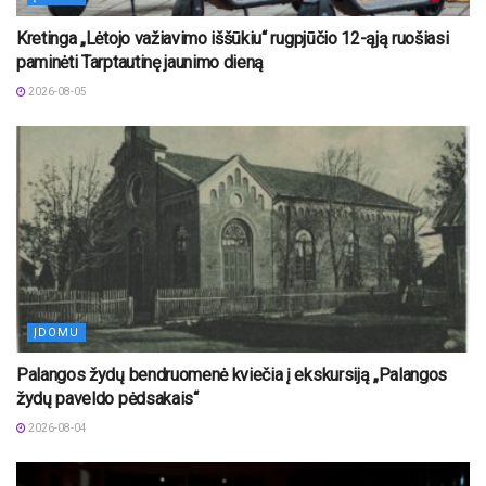
Kretinga „Lėtojo važiavimo iššūkiu“ rugpjūčio 12-ąją ruošiasi
paminėti Tarptautinę jaunimo dieną
2026-08-05
ĮDOMU
Palangos žydų bendruomenė kviečia į ekskursiją „Palangos
žydų paveldo pėdsakais“
2026-08-04