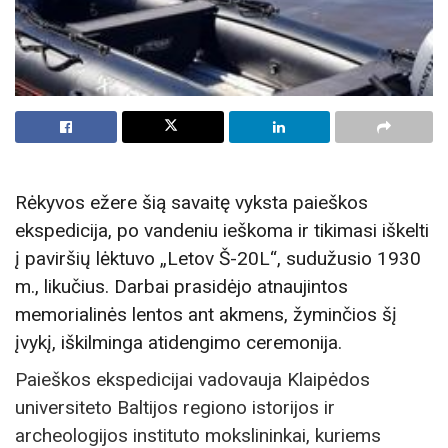
Rėkyvos ežere šią savaitę vyksta paieškos
ekspedicija, po vandeniu ieškoma ir tikimasi iškelti
į paviršių lėktuvo „Letov Š-20L“, sudužusio 1930
m., likučius. Darbai prasidėjo atnaujintos
memorialinės lentos ant akmens, žyminčios šį
įvykį, iškilminga atidengimo ceremonija.
Paieškos ekspedicijai vadovauja Klaipėdos
universiteto Baltijos regiono istorijos ir
archeologijos instituto mokslininkai, kuriems