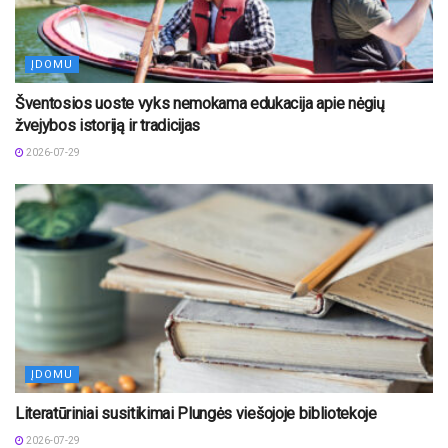
ĮDOMU
Šventosios uoste vyks nemokama edukacija apie nėgių
žvejybos istoriją ir tradicijas
2026-07-29
ĮDOMU
Literatūriniai susitikimai Plungės viešojoje bibliotekoje
2026-07-29