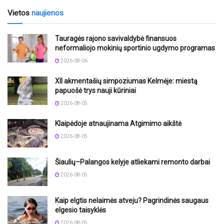
Vietos
naujienos
Tauragės rajono savivaldybė finansuos
neformaliojo mokinių sportinio ugdymo programas
2026-08-06
XII akmentašių simpoziumas Kelmėje: miestą
papuošė trys nauji kūriniai
2026-08-05
Klaipėdoje atnaujinama Atgimimo aikštė
2026-08-05
Šiaulių–Palangos kelyje atliekami remonto darbai
2026-08-05
Kaip elgtis nelaimės atveju? Pagrindinės saugaus
elgesio taisyklės
2026-08-05