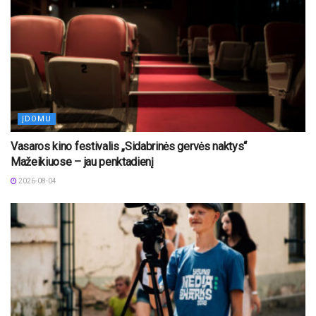
ĮDOMU
Vasaros kino festivalis „Sidabrinės gervės naktys“
Mažeikiuose – jau penktadienį
2026-08-04