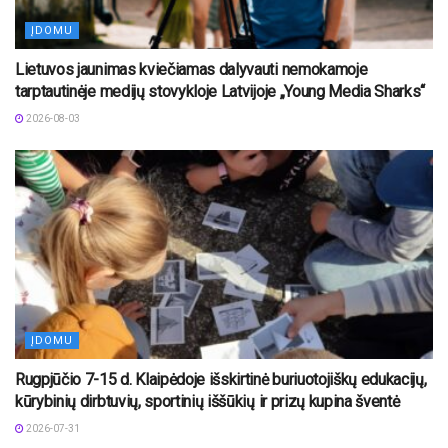
ĮDOMU
Lietuvos jaunimas kviečiamas dalyvauti nemokamoje
tarptautinėje medijų stovykloje Latvijoje „Young Media Sharks“
2026-08-03
ĮDOMU
Rugpjūčio 7-15 d. Klaipėdoje išskirtinė buriuotojiškų edukacijų,
kūrybinių dirbtuvių, sportinių iššūkių ir prizų kupina šventė
2026-07-31