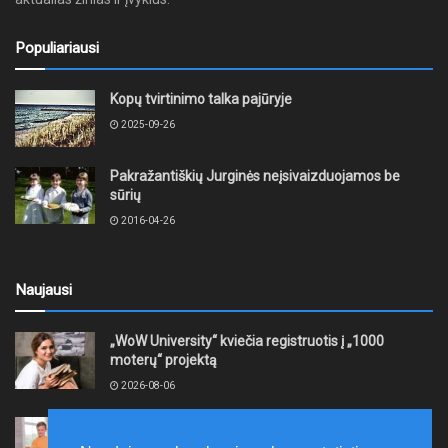
Populiariausi
Kopų tvirtinimo talka pajūryje
2025-09-26
Pakražantiškių Jurginės neįsivaizduojamos be
sūrių
2016-04-26
Naujausi
„WoW University“ kviečia registruotis į „1000
moterų“ projektą
2026-08-06
Tauragės rajono savivaldybė finansuos
neformaliojo mokinių sportinio ugdymo programas