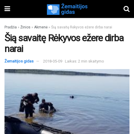
Pradžia
»
Žinios
»
Akmenė
»
Šią savaitę Rėkyvos ežere dirba narai
Šią savaitę Rėkyvos ežere dirba
narai
Žemaitijos gidas
2018-05-09
Laikas: 2 min skaitymo