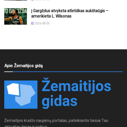
Į Gargždus atvyksta atletiškas aukštaūgis –
amerikietis L. Wilsonas
2026-08-05
Apie Žemaitijos gidą
Žemaitijos krašto naujienų portalas, pateikiantis tiesiai Tau
aktualias žinias ir įvykius.