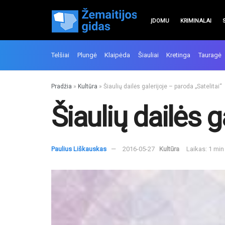
ĮDOMU
KRIMINALAI
Telšiai
Plungė
Klaipėda
Šiauliai
Kretinga
Tauragė
Pradžia
»
Kultūra
»
Šiaulių dailės galerijoje – paroda „Satelitai“
Šiaulių dailės g
Paulius Liškauskas
2016-05-27
Kultūra
Laikas: 1 mi