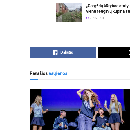
„Gargždų kūrybos stotyj
viena renginių kupina sa
2026-08-05
Dalintis
Panašios
naujienos