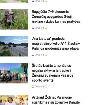
2026-08-07
Rugpjūčio 7–9 dienomis
Žemaičių apygardos 3-ioji
rinktinė vykdys karines pratybas
2026-08-07
„Via Lietuva“ pradeda
magistralinio kelio A11 Šiauliai–
Palanga modernizavimo etapą
2026-08-07
Šilutės krašto žmonės su
negalia aktyviai įsitraukė į
Žmonių su negalia vasaros
sporto šventę
2026-08-07
Artėjant Žolinei, Palangoje
susitikimas su žolininke Danute