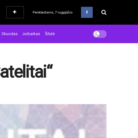
Penktadienis, 7 rugpjūčio
Skuodas
Jurbarkas
Šilutė
atelitai“