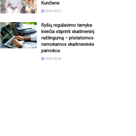
Kunčiene
2026-08-07
Ryšių reguliavimo tarnyba
kviečia stiprinti skaitmeninį
raštingumą – pristatomos
nemokamos skaitmeninės
pamokos
2026-08-06