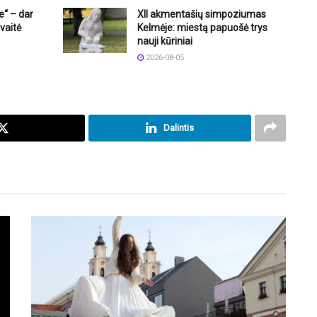
e“ – dar
XII akmentašių simpoziumas
vaitė
Kelmėje: miestą papuošė trys
nauji kūriniai
2026-08-05
Dalintis