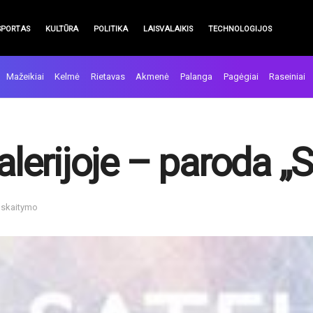
SPORTAS
KULTŪRA
POLITIKA
LAISVALAIKIS
TECHNOLOGIJOS
Mažeikiai
Kelmė
Rietavas
Akmenė
Palanga
Pagėgiai
Raseiniai
alerijoje – paroda „S
n skaitymo