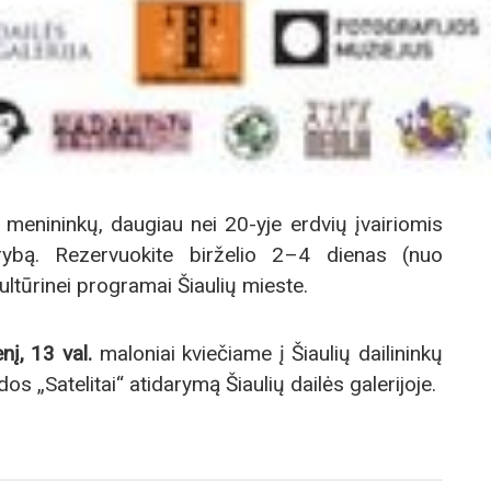
 menininkų, daugiau nei 20-yje erdvių įvairiomis
ybą. Rezervuokite birželio 2–4 dienas (nuo
kultūrinei programai Šiaulių mieste.
nį, 13 val.
maloniai kviečiame į Šiaulių dailininkų
s „Satelitai“ atidarymą Šiaulių dailės galerijoje.