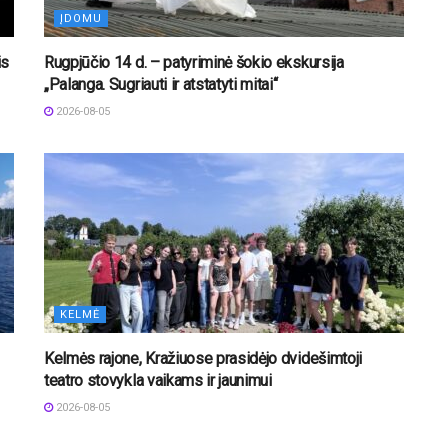
ĮDOMU
is
Rugpjūčio 14 d. – patyriminė šokio ekskursija
„Palanga. Sugriauti ir atstatyti mitai“
2026-08-05
KELMĖ
Kelmės rajone, Kražiuose prasidėjo dvidešimtoji
teatro stovykla vaikams ir jaunimui
2026-08-05