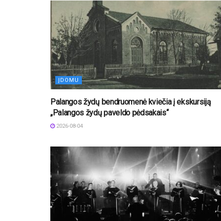
ĮDOMU
Palangos žydų bendruomenė kviečia į ekskursiją
„Palangos žydų paveldo pėdsakais“
2026-08-04