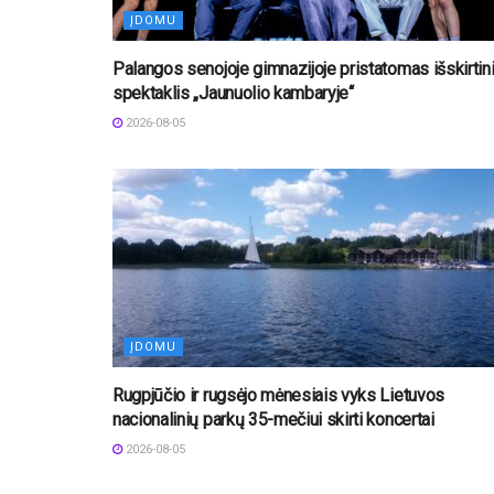
ĮDOMU
Palangos senojoje gimnazijoje pristatomas išskirtin
spektaklis „Jaunuolio kambaryje“
2026-08-05
ĮDOMU
Rugpjūčio ir rugsėjo mėnesiais vyks Lietuvos
nacionalinių parkų 35-mečiui skirti koncertai
2026-08-05