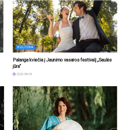
KULTŪRA
Palanga kviečia į Jaunimo vasaros festivalį „Saulės
jūra“
2026-08-04