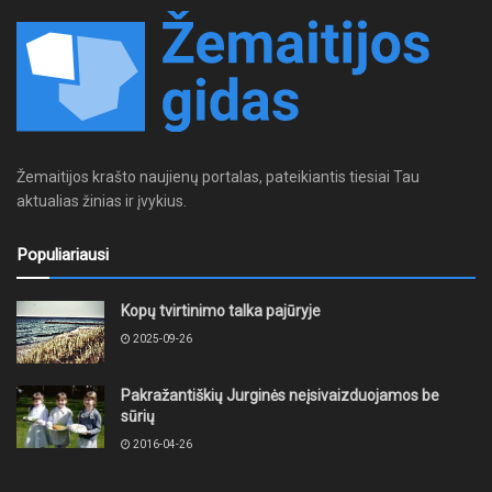
Žemaitijos krašto naujienų portalas, pateikiantis tiesiai Tau
aktualias žinias ir įvykius.
Populiariausi
Kopų tvirtinimo talka pajūryje
2025-09-26
Pakražantiškių Jurginės neįsivaizduojamos be
sūrių
2016-04-26