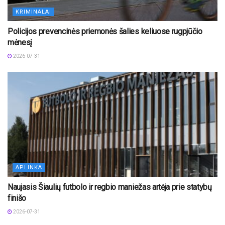
KRIMINALAI
Policijos prevencinės priemonės šalies keliuose rugpjūčio
mėnesį
2026-07-31
APLINKA
Naujasis Šiaulių futbolo ir regbio maniežas artėja prie statybų
finišo
2026-07-31