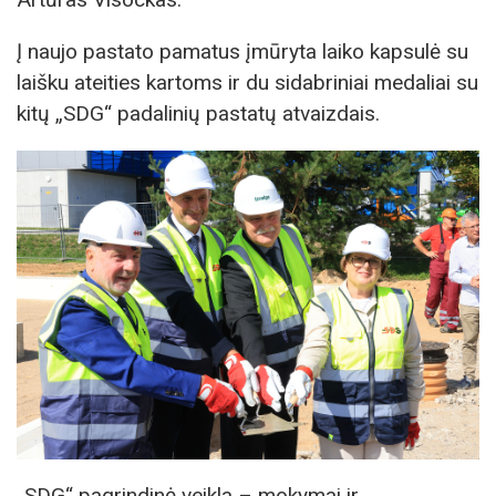
Į naujo pastato pamatus įmūryta laiko kapsulė su
laišku ateities kartoms ir du sidabriniai medaliai su
kitų „SDG“ padalinių pastatų atvaizdais.
„SDG“ pagrindinė veikla – mokymai ir