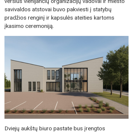
verslus vienijančių organizacijų vadovai ir miesto
savivaldos atstovai buvo pakviesti į statybų
pradžios renginį ir kapsulės ateities kartoms
įkasimo ceremoniją.
Dviejų aukštų biuro pastate bus įrengtos