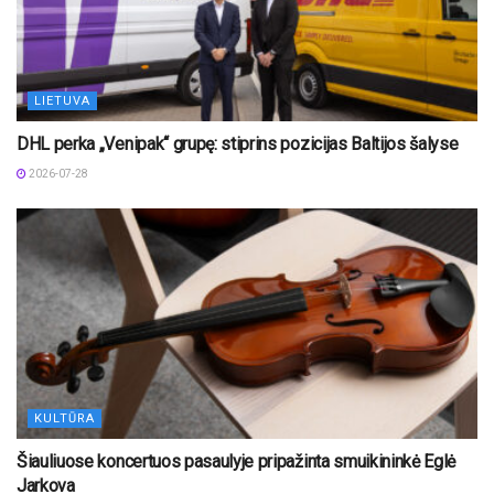
LIETUVA
DHL perka „Venipak“ grupę: stiprins pozicijas Baltijos šalyse
2026-07-28
KULTŪRA
Šiauliuose koncertuos pasaulyje pripažinta smuikininkė Eglė
Jarkova