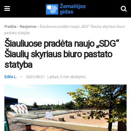
Pradžia
»
Naujienos
»
Šiauliuose pradėta naujo „SDG“ Šiaulių skyriaus biuro
pastato statyba
Šiauliuose pradėta naujo „SDG“
Šiaulių skyriaus biuro pastato
statyba
Edita L.
2025-08-21
Laikas: 2 min skaitymo