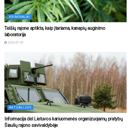
KRIMINALAI
Telšių rajone aptikta, kaip įtariama, kanapių auginimo
laboratorija
2026-07-29
AKTUALIJOS
Informacija dėl Lietuvos kariuomenės organizuojamų pratybų
Šiaulių rajono savivaldybėje