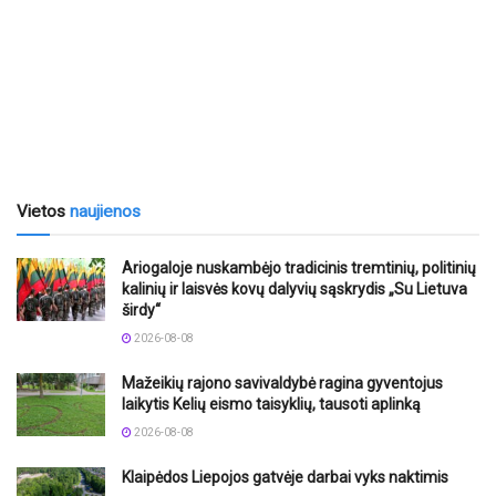
Vietos
naujienos
Ariogaloje nuskambėjo tradicinis tremtinių, politinių
kalinių ir laisvės kovų dalyvių sąskrydis „Su Lietuva
širdy“
2026-08-08
Mažeikių rajono savivaldybė ragina gyventojus
laikytis Kelių eismo taisyklių, tausoti aplinką
2026-08-08
Klaipėdos Liepojos gatvėje darbai vyks naktimis