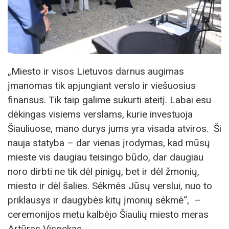
„Miesto ir visos Lietuvos darnus augimas
įmanomas tik apjungiant verslo ir viešuosius
finansus. Tik taip galime sukurti ateitį. Labai esu
dėkingas visiems verslams, kurie investuoja
Šiauliuose, mano durys jums yra visada atviros. Ši
nauja statyba – dar vienas įrodymas, kad mūsų
mieste vis daugiau teisingo būdo, dar daugiau
noro dirbti ne tik dėl pinigų, bet ir dėl žmonių,
miesto ir dėl šalies. Sėkmės Jūsų verslui, nuo to
priklausys ir daugybės kitų įmonių sėkmė“, –
ceremonijos metu kalbėjo Šiaulių miesto meras
Artūras Visockas.