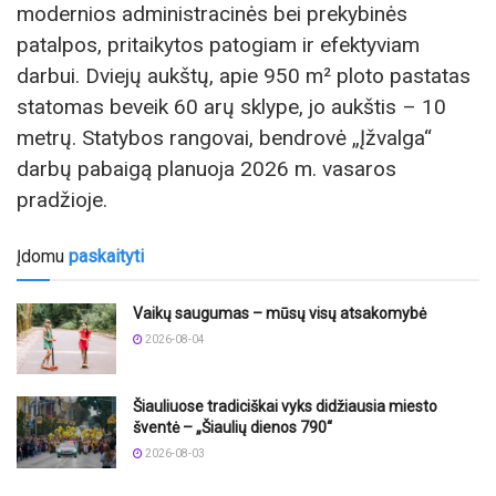
modernios administracinės bei prekybinės
patalpos, pritaikytos patogiam ir efektyviam
darbui. Dviejų aukštų, apie 950 m² ploto pastatas
statomas beveik 60 arų sklype, jo aukštis – 10
metrų. Statybos rangovai, bendrovė „Įžvalga“
darbų pabaigą planuoja 2026 m. vasaros
pradžioje.
Įdomu
paskaityti
Vaikų saugumas – mūsų visų atsakomybė
2026-08-04
Šiauliuose tradiciškai vyks didžiausia miesto
šventė – „Šiaulių dienos 790“
2026-08-03