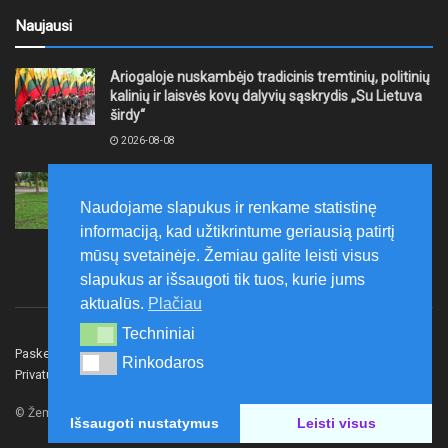
Naujausi
Ariogaloje nuskambėjo tradicinis tremtinių, politinių
kalinių ir laisvės kovų dalyvių sąskrydis „Su Lietuva
širdy“
2026-08-08
Mažeikių rajono savivaldybė ragina gyventojus
laikytis Kelių eismo taisyklių, tausoti aplinką
Naudojame slapukus ir renkame statistinę
2026-08-08
informaciją, kad užtikrintume geriausią patirtį
mūsų svetainėje. Žemiau galite leisti visus
slapukus ar išsaugoti tik tuos, kurie jums
aktualūs.
Plačiau
Techniniai
Techniniai
Paskelbk naujieną
Rašyti redakcijai
Reklama
Rinkodaros
Rinkodaros
Privatumo politika
Susisiekite
© Žemaitijos gidas.
Išsaugoti nustatymus
Leisti visus