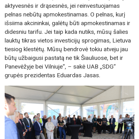
aktyvesnės ir drąsesnės, jei reinvestuojamas
pelnas nebūtų apmokestinamas. O pelnas, kurį
išsiima akcininkai, galėtų būti apmokestinamas ir
didesniu tarifu. Jei taip kada nutiks, mūsų šalies
lauktų tikras vietos investicijų sprogimas, Lietuva
tiesiog klestėtų. Mūsų bendrovė tokiu atveju jau
būtų užbaigusi pastatą ne tik Šiauliuose, bet ir
Panevėžyje bei Vilniuje“, – sakė UAB „SDG“
grupės prezidentas Eduardas Jasas.