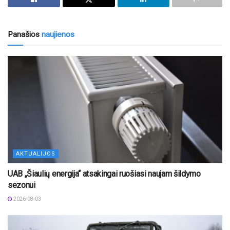
Panašios
naujienos
AKTUALIJOS
UAB „Šiaulių energija“ atsakingai ruošiasi naujam šildymo
sezonui
2026-08-03