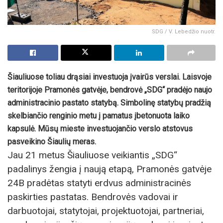
SDG / V. Lebedžio nuotr.
Šiauliuose toliau drąsiai investuoja įvairūs verslai. Laisvoje
teritorijoje Pramonės gatvėje, bendrovė „SDG“ pradėjo naujo
administracinio pastato statybą. Simbolinę statybų pradžią
skelbiančio renginio metu į pamatus įbetonuota laiko
kapsulė. Mūsų mieste investuojančio verslo atstovus
pasveikino Šiaulių meras.
Jau 21 metus Šiauliuose veikiantis „SDG“
padalinys žengia į naują etapą, Pramonės gatvėje
24B pradėtas statyti erdvus administracinės
paskirties pastatas. Bendrovės vadovai ir
darbuotojai, statytojai, projektuotojai, partneriai,