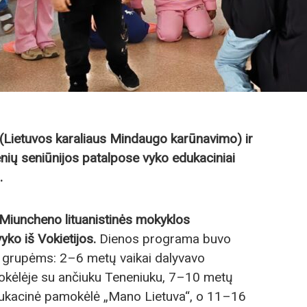
 (Lietuvos karaliaus Mindaugo karūnavimo) ir
nių seniūnijos patalpose vyko edukaciniai
.
Miuncheno lituanistinės mokyklos
ko iš Vokietijos.
Dienos programa buvo
s grupėms: 2–6 metų vaikai dalyvavo
mokėlėje su ančiuku Teneniuku, 7–10 metų
ukacinė pamokėlė „Mano Lietuva“, o 11–16