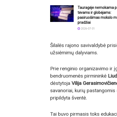
Tauragėje nemokama p
tėvams ir globėjams:
pasiruošimas mokslo m
pradžiai
2026-07-31
Šilalės rajono savivaldybė pris
užsiėmimų dalyviams.
Prie renginio organizavimo ir 
bendruomenės pirmininkė
Liud
dėstytoja
Vilija Gerasimovičien
savanoriai, kurių pastangomis 
pripildyta šventė.
Tai buvo pirmasis toks edukacin