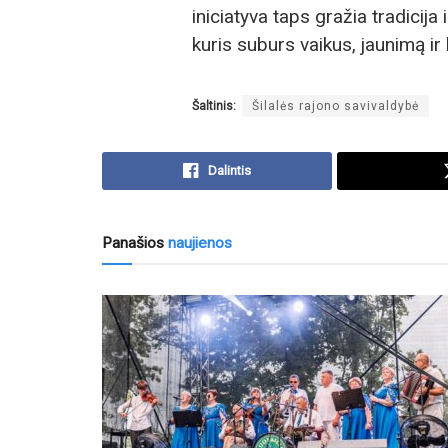
iniciatyva taps gražia tradicija
kuris suburs vaikus, jaunimą ir l
Šaltinis:
Šilalės rajono savivaldybė
Dalintis
Panašios
naujienos