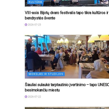
KULTŪRA
VIII-asis Bijotų dvaro festivalis tapo tikra kultūros ir
bendrystės švente
2026-07-23
MOKSLAS IR STUDIJOS
Šiauliai sulaukė tarptautinio įvertinimo – tapo UNES
besimokančiu miestu
2026-07-22