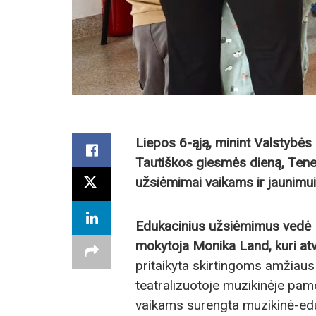
Liepos 6-ąją, minint Valstybės
Tautiškos giesmės dieną, Tene
užsiėmimai vaikams ir jaunimui
Edukacinius užsiėmimus vedė 
mokytoja Monika Land, kuri atvy
pritaikyta skirtingoms amžiau
teatralizuotoje muzikinėje pa
vaikams surengta muzikinė-ed