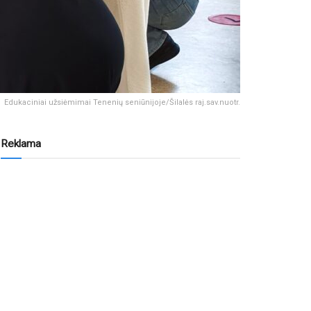
Edukaciniai užsiėmimai Tenenių seniūnijoje/Šilalės raj.sav.nuotr.
Reklama