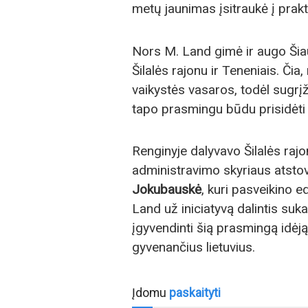
metų jaunimas įsitraukė į prakt
Nors M. Land gimė ir augo Šiaul
Šilalės rajonu ir Teneniais. Č
vaikystės vasaros, todėl sugrįži
tapo prasmingu būdu prisidėti
Renginyje dalyvavo Šilalės raj
administravimo skyriaus atsto
Jokubauskė
, kuri pasveikino 
Land už iniciatyvą dalintis suk
įgyvendinti šią prasmingą idėją
gyvenančius lietuvius.
Įdomu
paskaityti