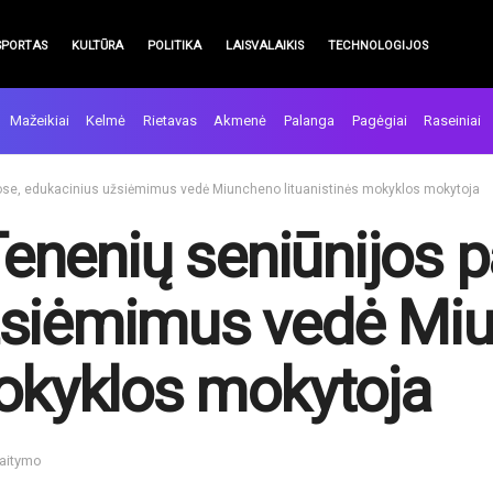
SPORTAS
KULTŪRA
POLITIKA
LAISVALAIKIS
TECHNOLOGIJOS
Mažeikiai
Kelmė
Rietavas
Akmenė
Palanga
Pagėgiai
Raseiniai
lpose, edukacinius užsiėmimus vedė Miuncheno lituanistinės mokyklos mokytoja
 Tenenių seniūnijos 
žsiėmimus vedė Mi
mokyklos mokytoja
kaitymo