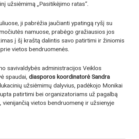
inį užsiėmimą „Pasitikėjimo ratas“.
iuose, ji pabrėžia jaučianti ypatingą ryšį su
ia, močiutės namuose, prabėgo gražiausios jos
mas į šį kraštą dalintis savo patirtimi ir žiniomis
 prie vietos bendruomenės.
ono savivaldybės administracijos Veiklos
vė spaudai,
diasporos koordinatorė Sandra
edukacinių užsiėmimų dalyvius, padėkojo Monikai
aupta patirtimi bei organizatoriams už pagalbą
, vienijančią vietos bendruomenę ir užsienyje