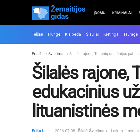
ĮDOMU
KRIMINALAI
Telšiai
Plungė
Klaipėda
Šiauliai
Kretinga
Tauragė
Pradžia
»
Švietimas
»
Šilalės rajone, Tenenių seniūnijos pata
Šilalės rajone,
edukacinius u
lituanistinės 
Edita L.
2026-07-08
Šilalė
Švietimas
Laikas: 1 min s