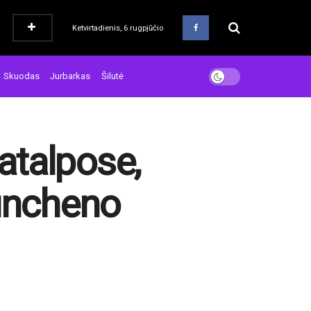
Ketvirtadienis, 6 rugpjūčio
Skuodas
Jurbarkas
Šilutė
patalpose,
uncheno