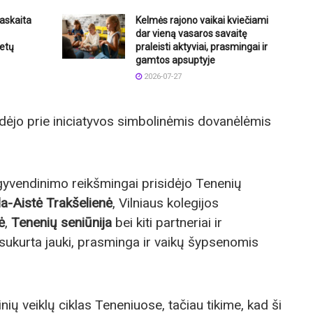
askaita
Kelmės rajono vaikai kviečiami
dar vieną vasaros savaitę
etų
praleisti aktyviai, prasmingai ir
gamtos apsuptyje
2026-07-27
idėjo prie iniciatyvos simbolinėmis dovanėlėmis
įgyvendinimo reikšmingai prisidėjo Tenenių
a-Aistė Trakšelienė
, Vilniaus kolegijos
ė
,
Tenenių seniūnija
bei kiti partneriai ir
sukurta jauki, prasminga ir vaikų šypsenomis
ių veiklų ciklas Teneniuose, tačiau tikime, kad ši