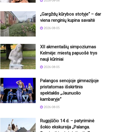
2026-08-06
„Gargždų kūrybos stotyje“ – dar
viena renginių kupina savaitė
2026-08-05
XII akmentašių simpoziumas
Kelmėje: miestą papuošė trys
nauji kūriniai
2026-08-05
Palangos senojoje gimnazijoje
pristatomas išskirtinis
spektaklis „Jaunuolio
kambaryje“
2026-08-05
Rugpjūčio 14 d. – patyriminė
šokio ekskursija „Palanga.