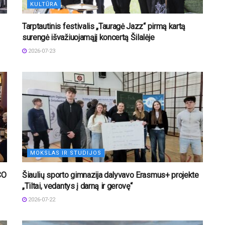
KULTŪRA
Tarptautinis festivalis „Tauragė Jazz“ pirmą kartą
surengė išvažiuojamąjį koncertą Šilalėje
2026-07-23
MOKSLAS IR STUDIJOS
CO
Šiaulių sporto gimnazija dalyvavo Erasmus+ projekte
„Tiltai, vedantys į darną ir gerovę“
2026-07-22