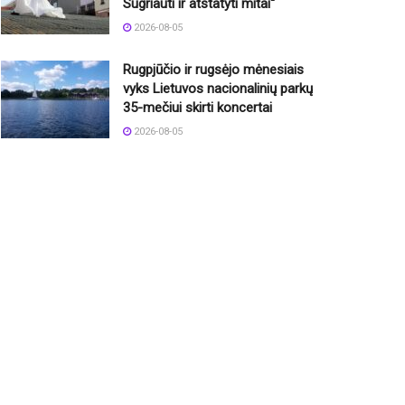
Sugriauti ir atstatyti mitai“
2026-08-05
Rugpjūčio ir rugsėjo mėnesiais
vyks Lietuvos nacionalinių parkų
35-mečiui skirti koncertai
2026-08-05