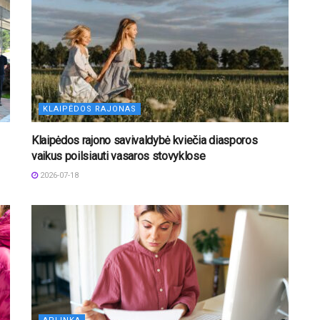
KLAIPĖDOS RAJONAS
Klaipėdos rajono savivaldybė kviečia diasporos
vaikus poilsiauti vasaros stovyklose
2026-07-18