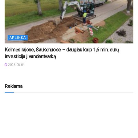
APLINKA
Kelmės rajone, Šaukėnuose – daugiau kaip 1,6 mln. eurų
investicija į vandentvarką
2026-08-04
Reklama