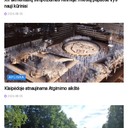
nauji kūriniai
2026-08-05
APLINKA
Klaipėdoje atnaujinama Atgimimo aikštė
2026-08-05