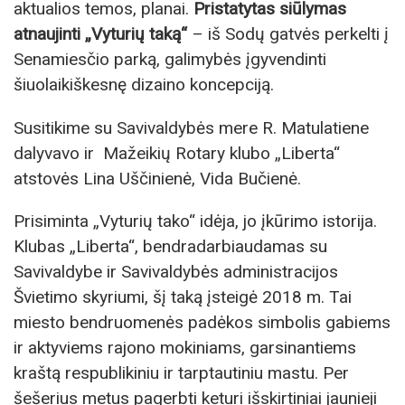
aktualios temos, planai.
Pristatytas siūlymas
atnaujinti „Vyturių taką“
– iš Sodų gatvės perkelti į
Senamiesčio parką, galimybės įgyvendinti
šiuolaikiškesnę dizaino koncepciją.
Susitikime su Savivaldybės mere R. Matulatiene
dalyvavo ir Mažeikių Rotary klubo „Liberta“
atstovės Lina Uščinienė, Vida Bučienė.
Prisiminta „Vyturių tako“ idėja, jo įkūrimo istorija.
Klubas „Liberta“, bendradarbiaudamas su
Savivaldybe ir Savivaldybės administracijos
Švietimo skyriumi, šį taką įsteigė 2018 m. Tai
miesto bendruomenės padėkos simbolis gabiems
ir aktyviems rajono mokiniams, garsinantiems
kraštą respublikiniu ir tarptautiniu mastu. Per
šešerius metus pagerbti keturi išskirtiniai jaunieji