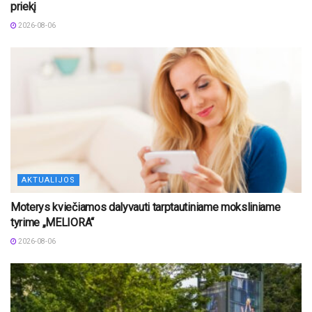
priekį
2026-08-06
AKTUALIJOS
Moterys kviečiamos dalyvauti tarptautiniame moksliniame
tyrime „MELIORA“
2026-08-06