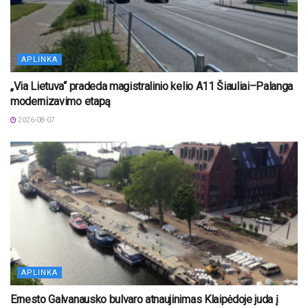
APLINKA
„Via Lietuva“ pradeda magistralinio kelio A11 Šiauliai–Palanga
modernizavimo etapą
2026-08-07
APLINKA
Ernesto Galvanausko bulvaro atnaujinimas Klaipėdoje juda į