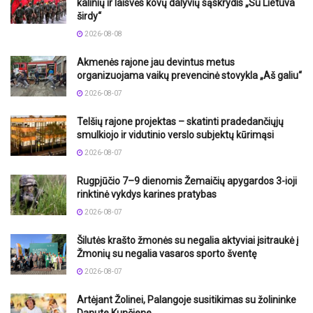
kalinių ir laisvės kovų dalyvių sąskrydis „Su Lietuva
širdy“
2026-08-08
Akmenės rajone jau devintus metus
organizuojama vaikų prevencinė stovykla „Aš galiu“
2026-08-07
Telšių rajone projektas – skatinti pradedančiųjų
smulkiojo ir vidutinio verslo subjektų kūrimąsi
2026-08-07
Rugpjūčio 7–9 dienomis Žemaičių apygardos 3-ioji
rinktinė vykdys karines pratybas
2026-08-07
Šilutės krašto žmonės su negalia aktyviai įsitraukė į
Žmonių su negalia vasaros sporto šventę
2026-08-07
Artėjant Žolinei, Palangoje susitikimas su žolininke