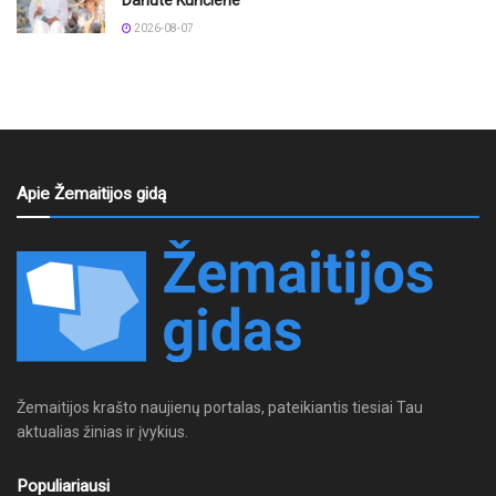
Danute Kunčiene
2026-08-07
Apie Žemaitijos gidą
Žemaitijos krašto naujienų portalas, pateikiantis tiesiai Tau
aktualias žinias ir įvykius.
Populiariausi