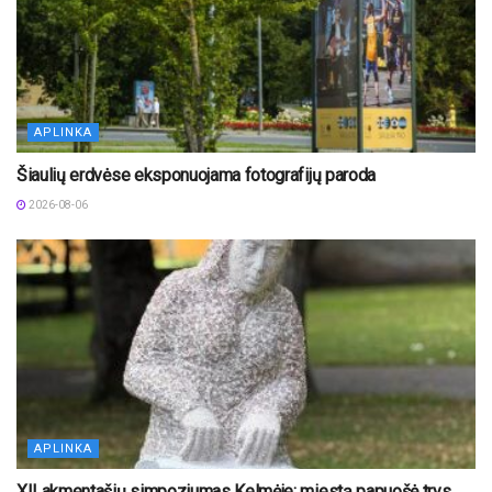
APLINKA
Šiaulių erdvėse eksponuojama fotografijų paroda
2026-08-06
APLINKA
XII akmentašių simpoziumas Kelmėje: miestą papuošė trys