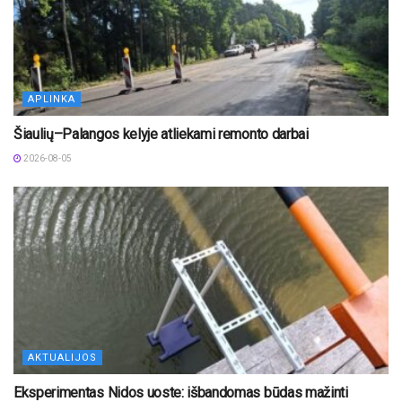
APLINKA
Šiaulių–Palangos kelyje atliekami remonto darbai
2026-08-05
AKTUALIJOS
Eksperimentas Nidos uoste: išbandomas būdas mažinti