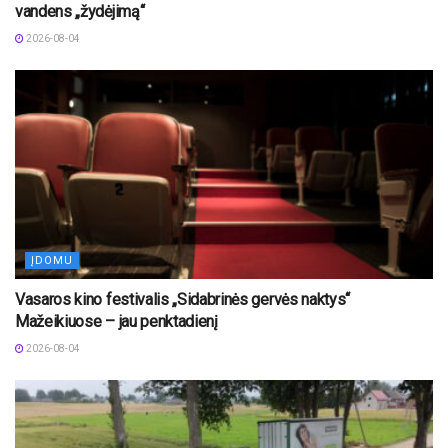
vandens „žydėjimą“
2026-08-04
ĮDOMU
Vasaros kino festivalis „Sidabrinės gervės naktys“
Mažeikiuose – jau penktadienį
2026-08-04