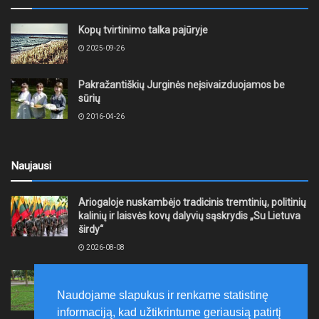
Kopų tvirtinimo talka pajūryje
2025-09-26
Pakražantiškių Jurginės neįsivaizduojamos be
sūrių
2016-04-26
Naujausi
Ariogaloje nuskambėjo tradicinis tremtinių, politinių
kalinių ir laisvės kovų dalyvių sąskrydis „Su Lietuva
širdy“
2026-08-08
Mažeikių rajono savivaldybė ragina gyventojus
laikytis Kelių eismo taisyklių, tausoti aplinką
Naudojame slapukus ir renkame statistinę
2026-08-08
informaciją, kad užtikrintume geriausią patirtį