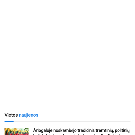
Vietos
naujienos
Ariogaloje nuskambėjo tradicinis tremtinių, politinių