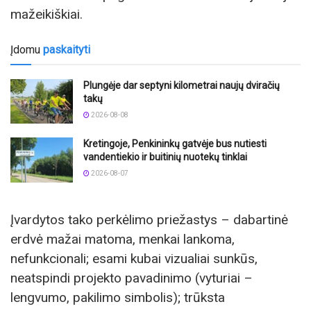
mažeikiškiai.
Įdomu
paskaityti
Plungėje dar septyni kilometrai naujų dviračių
takų
2026-08-08
Kretingoje, Penkininkų gatvėje bus nutiesti
vandentiekio ir buitinių nuotekų tinklai
2026-08-07
Įvardytos tako perkėlimo priežastys – dabartinė
erdvė mažai matoma, menkai lankoma,
nefunkcionali; esami kubai vizualiai sunkūs,
neatspindi projekto pavadinimo (vyturiai –
lengvumo, pakilimo simbolis); trūksta