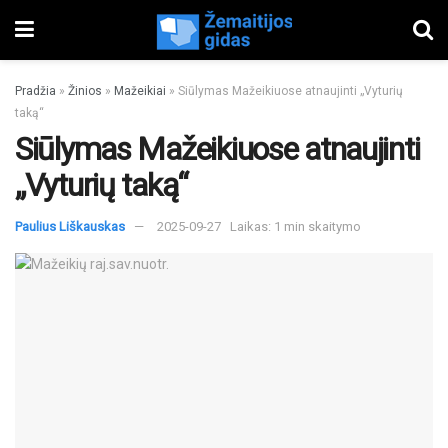
Pradžia
»
Žinios
»
Mažeikiai
»
Siūlymas Mažeikiuose atnaujinti „Vyturių
taką“
Siūlymas Mažeikiuose atnaujinti
„Vyturių taką“
Paulius Liškauskas
2025-09-27
Laikas: 1 min skaitymo