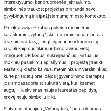
interaktyvumo, bendruomenės įsitraukimo,
simbolinės traukos; projektas praranda savo
gyvybingumą ir atpažįstamumą miesto kontekste.
Pateikta vizija – kubus pakeisti meninėmis
kalviškomis „vyturių“ skulptūromis su įamžintais
mokinių vardais; įrengti ilgesnį bendruomeninį
suolelį kaip susitikimų ir bendravimo vietą;
integruoti QR kodus, nukreipiančius į virtualius
mokinių pasiekimų aprašymus; į projektą įtraukti
Mažeikių krašto kalvius, menininkus ir verslininkus,
kurie prisidėtų prie idėjos įgyvendinimo bei taptų
jos ambasadoriais; sukurti vietą, kuri kasmet
augtų – kiekvienas naujas laureatas papildytų
erdvę nauju simboliu ir kt.
Siūlymas atnaujinti „Vyturių taką“ bus teikiamas