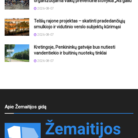
organizuojama vaikų prevencinė stovykla „Aš galiu“
2026-08-07
Telšių rajone projektas – skatinti pradedančiųjų
smulkiojo ir vidutinio verslo subjektų kūrimąsi
2026-08-07
Kretingoje, Penkininkų gatvėje bus nutiesti
vandentiekio ir buitinių nuotekų tinklai
2026-08-07
Apie Žemaitijos gidą