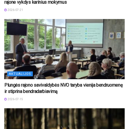
rajone vykdys karinius mokymus
2026-07-21
AKTUALIJOS
Plungės rajono savivaldybės NVO taryba vienija bendruomenę
ir stiprina bendradarbiavimą
2026-07-15