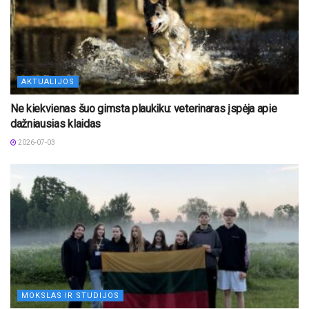
AKTUALIJOS
Ne kiekvienas šuo gimsta plaukiku: veterinaras įspėja apie
dažniausias klaidas
2026-07-03
MOKSLAS IR STUDIJOS