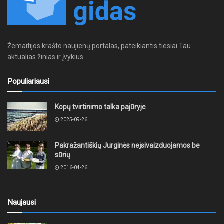
Žemaitijos krašto naujienų portalas, pateikiantis tiesiai Tau
aktualias žinias ir įvykius.
Populiariausi
Kopų tvirtinimo talka pajūryje
2025-09-26
Pakražantiškių Jurginės neįsivaizduojamos be
sūrių
2016-04-26
Naujausi