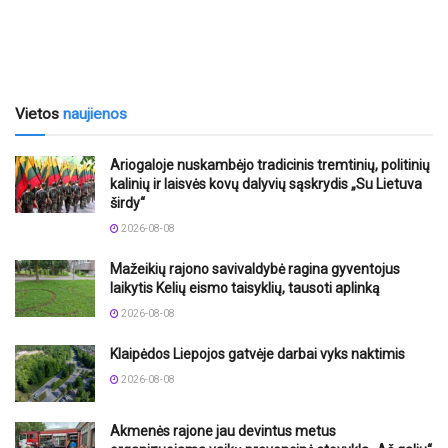
Vietos
naujienos
Ariogaloje nuskambėjo tradicinis tremtinių, politinių
kalinių ir laisvės kovų dalyvių sąskrydis „Su Lietuva
širdy“
2026-08-08
Mažeikių rajono savivaldybė ragina gyventojus
laikytis Kelių eismo taisyklių, tausoti aplinką
2026-08-08
Klaipėdos Liepojos gatvėje darbai vyks naktimis
2026-08-08
Akmenės rajone jau devintus metus