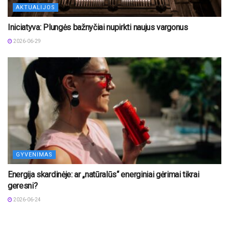
AKTUALIJOS
Iniciatyva: Plungės bažnyčiai nupirkti naujus vargonus
2026-06-29
GYVENIMAS
Energija skardinėje: ar „natūralūs“ energiniai gėrimai tikrai
geresni?
2026-06-24