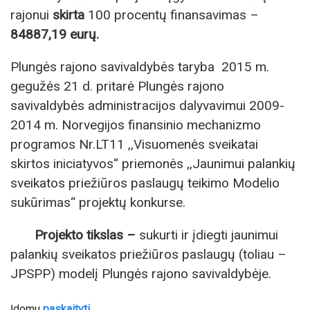
rajonui
skirta
100 procentų finansavimas –
84887,19 eurų.
Plungės rajono savivaldybės taryba 2015 m.
gegužės 21 d. pritarė Plungės rajono
savivaldybės administracijos dalyvavimui 2009-
2014 m. Norvegijos finansinio mechanizmo
programos Nr.LT11 ,,Visuomenės sveikatai
skirtos iniciatyvos“ priemonės ,,Jaunimui palankių
sveikatos priežiūros paslaugų teikimo Modelio
sukūrimas“ projektų konkurse.
Projekto tikslas
–
sukurti ir įdiegti jaunimui
palankių sveikatos priežiūros paslaugų (toliau –
JPSPP) modelį Plungės rajono savivaldybėje.
Įdomu
paskaityti