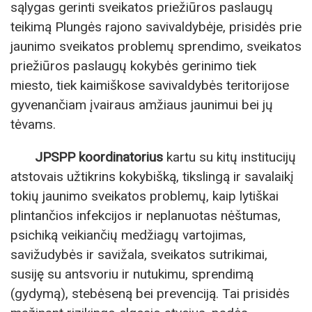
sąlygas gerinti sveikatos priežiūros paslaugų
teikimą Plungės rajono savivaldybėje, prisidės prie
jaunimo sveikatos problemų sprendimo, sveikatos
priežiūros paslaugų kokybės gerinimo tiek
miesto, tiek kaimiškose savivaldybės teritorijose
gyvenančiam įvairaus amžiaus jaunimui bei jų
tėvams.
JPSPP koordinatorius
kartu su kitų institucijų
atstovais užtikrins kokybišką, tikslingą ir savalaikį
tokių jaunimo sveikatos problemų, kaip lytiškai
plintančios infekcijos ir neplanuotas nėštumas,
psichiką veikiančių medžiagų vartojimas,
savižudybės ir savižala, sveikatos sutrikimai,
susiję su antsvoriu ir nutukimu, sprendimą
(gydymą), stebėseną bei prevenciją. Tai prisidės