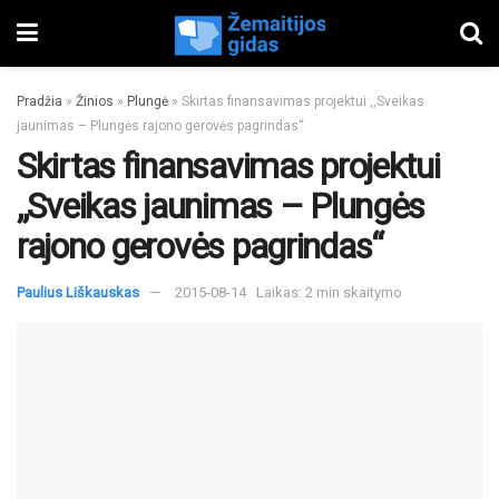
Pradžia
»
Žinios
»
Plungė
»
Skirtas finansavimas projektui ,,Sveikas
jaunimas – Plungės rajono gerovės pagrindas“
Skirtas finansavimas projektui
,,Sveikas jaunimas – Plungės
rajono gerovės pagrindas“
Paulius Liškauskas
2015-08-14
Laikas: 2 min skaitymo