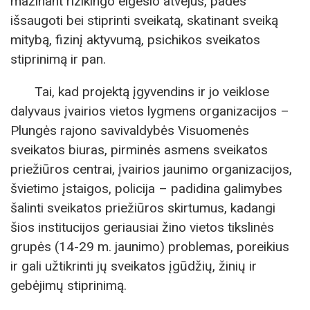
mažinant rizikingo elgesio atvejus, padės
išsaugoti bei stiprinti sveikatą, skatinant sveiką
mitybą, fizinį aktyvumą, psichikos sveikatos
stiprinimą ir pan.
Tai, kad projektą įgyvendins ir jo veiklose
dalyvaus įvairios vietos lygmens organizacijos –
Plungės rajono savivaldybės Visuomenės
sveikatos biuras, pirminės asmens sveikatos
priežiūros centrai, įvairios jaunimo organizacijos,
švietimo įstaigos, policija – padidina galimybes
šalinti sveikatos priežiūros skirtumus, kadangi
šios institucijos geriausiai žino vietos tikslinės
grupės (14-29 m. jaunimo) problemas, poreikius
ir gali užtikrinti jų sveikatos įgūdžių, žinių ir
gebėjimų stiprinimą.