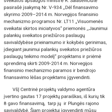
sveikatos apsaugos ministrė R. Šalaševičiūtė
pasirašė įsakymą Nr. V-934 ,,Dėl finansavimo
skyrimo 2009–2014 m. Norvegijos finansinio
mechanizmo programos Nr. LT11 „Visuomenės
sveikatai skirtos iniciatyvos“ priemonės ,,Jaunimui
palankių sveikatos priežiūros paslaugų
savivaldybėse prieinamumo ir kokybės gerinimas,
įdiegiant jaunimui palankių sveikatos priežiūros
paslaugų teikimo modelį” projektams ir priėmė
sprendimą skirti 2009-2014 m. Norvegijos
finansinio mechanizmo paramos ir bendrojo
finansavimo lėšas projektams įgyvendinti.
VšĮ Centrinė projektų valdymo agentūra
įvertino gautas 17 projektų paraiškas, iš kurių tik
8 gavo finansavimą, tarp jų ir Plungės rajono
savivaldybė. Šiam projektui įgyvendinti mūsų