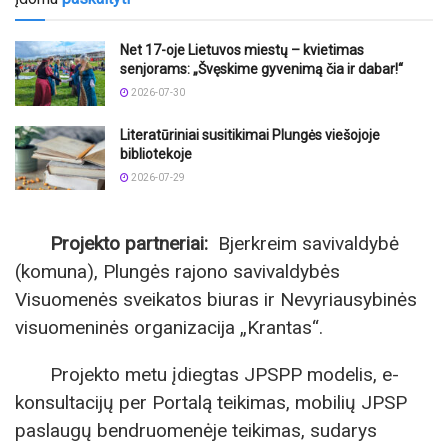
Net 17-oje Lietuvos miestų – kvietimas
senjorams: „Švęskime gyvenimą čia ir dabar!“
2026-07-30
Literatūriniai susitikimai Plungės viešojoje
bibliotekoje
2026-07-29
Projekto partneriai:
Bjerkreim savivaldybė
(komuna), Plungės rajono savivaldybės
Visuomenės sveikatos biuras ir Nevyriausybinės
visuomeninės organizacija „Krantas“.
Projekto metu įdiegtas JPSPP modelis, e-
konsultacijų per Portalą teikimas, mobilių JPSP
paslaugų bendruomenėje teikimas, sudarys