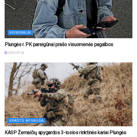
KRIMINALAI
Plungės r. PK pareigūnai prašo visuomenės pagalbos
2026-07-24
KRAŠTO APSAUGA
KASP Žemaičių apygardos 3-iosios rinktinės kariai Plungės