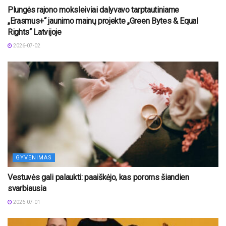
Plungės rajono moksleiviai dalyvavo tarptautiniame
„Erasmus+“ jaunimo mainų projekte „Green Bytes & Equal
Rights“ Latvijoje
2026-07-02
GYVENIMAS
Vestuvės gali palaukti: paaiškėjo, kas poroms šiandien
svarbiausia
2026-07-01