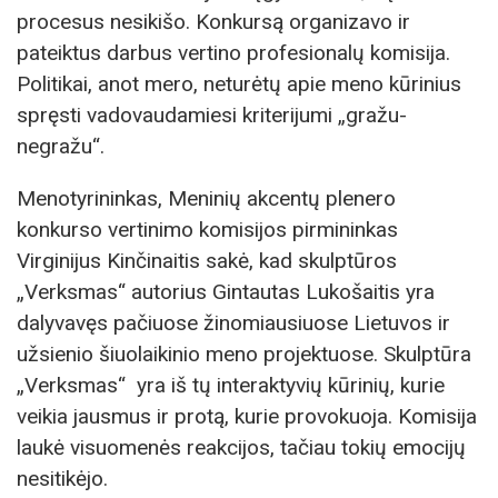
procesus nesikišo. Konkursą organizavo ir
pateiktus darbus vertino profesionalų komisija.
Politikai, anot mero, neturėtų apie meno kūrinius
spręsti vadovaudamiesi kriterijumi „gražu-
negražu“.
Menotyrininkas, Meninių akcentų plenero
konkurso vertinimo komisijos pirmininkas
Virginijus Kinčinaitis sakė, kad skulptūros
„Verksmas“ autorius Gintautas Lukošaitis yra
dalyvavęs pačiuose žinomiausiuose Lietuvos ir
užsienio šiuolaikinio meno projektuose. Skulptūra
„Verksmas“ yra iš tų interaktyvių kūrinių, kurie
veikia jausmus ir protą, kurie provokuoja. Komisija
laukė visuomenės reakcijos, tačiau tokių emocijų
nesitikėjo.