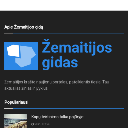
Apie Žemaitijos gidą
Žemaitijos krašto naujienų portalas, pateikiantis tiesiai Tau
aktualias žinias ir įvykius.
Populiariausi
Kopų tvirtinimo talka pajūryje
2025-09-26