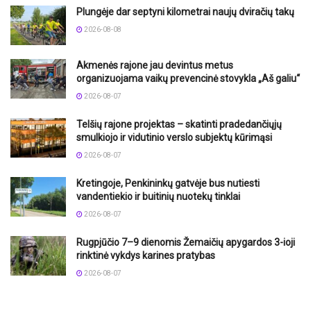
Plungėje dar septyni kilometrai naujų dviračių takų
2026-08-08
Akmenės rajone jau devintus metus
organizuojama vaikų prevencinė stovykla „Aš galiu“
2026-08-07
Telšių rajone projektas – skatinti pradedančiųjų
smulkiojo ir vidutinio verslo subjektų kūrimąsi
2026-08-07
Kretingoje, Penkininkų gatvėje bus nutiesti
vandentiekio ir buitinių nuotekų tinklai
2026-08-07
Rugpjūčio 7–9 dienomis Žemaičių apygardos 3-ioji
rinktinė vykdys karines pratybas
2026-08-07