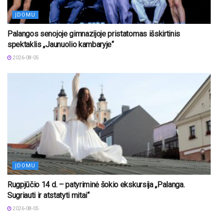
ĮDOMU
Palangos senojoje gimnazijoje pristatomas išskirtinis
spektaklis „Jaunuolio kambaryje“
2026-08-05
ĮDOMU
Rugpjūčio 14 d. – patyriminė šokio ekskursija „Palanga.
Sugriauti ir atstatyti mitai“
2026-08-05