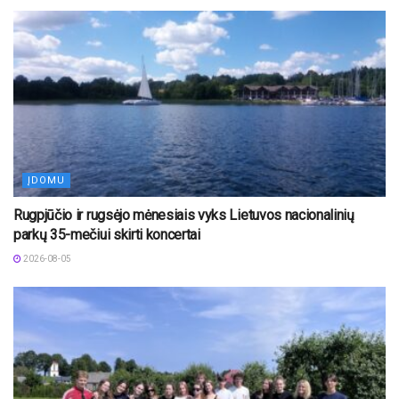
ĮDOMU
Rugpjūčio ir rugsėjo mėnesiais vyks Lietuvos nacionalinių
parkų 35-mečiui skirti koncertai
2026-08-05