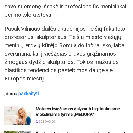
savo nuomonę išsakė ir profesionalūs menininkai
bei mokslo atstovai.
Pasak Vilniaus dailės akademijos Telšių fakulteto
profesorius, skulptoriaus, Telšių miesto viešųjų
meninių erdvių kūrėjo Romualdo Inčirausko, labai
sveikintina, kai į viešąsias erdves grąžinamos
žmogaus dydžio skulptūros. Tokios mažosios
plastikos tendencijos pastebimos daugelyje
Europos miestų.
Įdomu
paskaityti
Moterys kviečiamos dalyvauti tarptautiniame
moksliniame tyrime „MELIORA“
2026-08-06