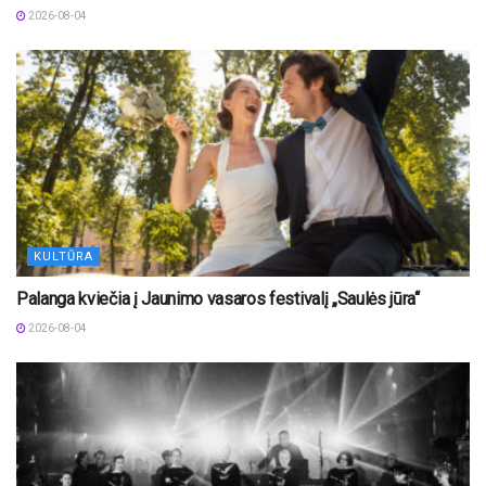
2026-08-04
KULTŪRA
Palanga kviečia į Jaunimo vasaros festivalį „Saulės jūra“
2026-08-04