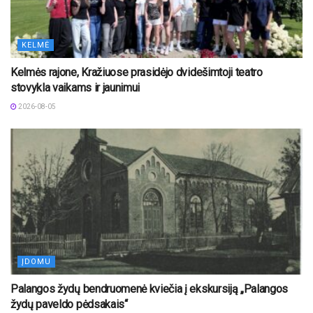
KELMĖ
Kelmės rajone, Kražiuose prasidėjo dvidešimtoji teatro
stovykla vaikams ir jaunimui
2026-08-05
ĮDOMU
Palangos žydų bendruomenė kviečia į ekskursiją „Palangos
žydų paveldo pėdsakais“