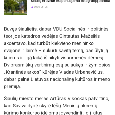
Šiaulių erdvėse eksponuojama fotografijų paroda
2026-08-06
Buvęs šiaulietis, dabar VDU Socialinės ir politinės
teorijos katedros vedėjas Gintautas Mažeikis
akcentavo, kad turbūt kiekvieno menininko
svajonė ir laimė – sukurti savitą temą, pasiūlyti ją
kitiems ir ilgą laiką išlaikyti visuomenės dėmesį.
Dviprasmiškų vertinimų esą sulaukęs ir žymiosios
„Krantinės arkos“ kūrėjas Vladas Urbanavičius,
dabar pelnė Lietuvos nacionalinę kultūros ir meno
premiją.
Šiaulių miesto meras Artūras Visockas patvirtino,
kad Savivaldybė skyrė lėšų Meninių akcentų
kūrimo konkurso idėjoms įgyvendinti , o į kitus