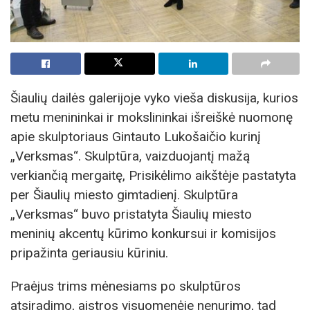
Šiaulių dailės galerijoje vyko vieša diskusija, kurios
metu menininkai ir mokslininkai išreiškė nuomonę
apie skulptoriaus Gintauto Lukošaičio kurinį
„Verksmas“. Skulptūra, vaizduojantį mažą
verkiančią mergaitę, Prisikėlimo aikštėje pastatyta
per Šiaulių miesto gimtadienį. Skulptūra
„Verksmas“ buvo pristatyta Šiaulių miesto
meninių akcentų kūrimo konkursui ir komisijos
pripažinta geriausiu kūriniu.
Praėjus trims mėnesiams po skulptūros
atsiradimo, aistros visuomenėje nenurimo, tad