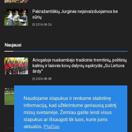
Pakražantiškių Jurginės neįsivaizduojamos be
sūrių
2016-04-26
Naujausi
Ariogaloje nuskambėjo tradicinis tremtinių, politinių
kalinių ir laisvės kovų dalyvių sąskrydis „Su Lietuva
širdy“
2026-08-08
Mažeikių rajono savivaldybė ragina gyventojus
laikytis Kelių eismo taisyklių, tausoti aplinką
Naudojame slapukus ir renkame statistinę
2026-08-08
informaciją, kad užtikrintume geriausią patirtį
mūsų svetainėje. Žemiau galite leisti visus
slapukus ar išsaugoti tik tuos, kurie jums
aktualūs.
Plačiau