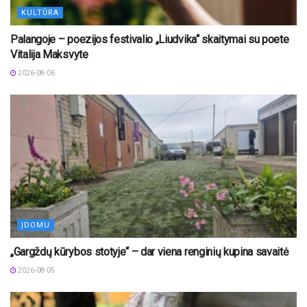
KULTŪRA
Palangoje – poezijos festivalio „Liudvika“ skaitymai su poete
Vitalija Maksvyte
2026-08-06
ĮDOMU
„Gargždų kūrybos stotyje“ – dar viena renginių kupina savaitė
2026-08-05