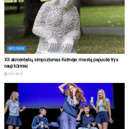
APLINKA
XII akmentašių simpoziumas Kelmėje: miestą papuošė trys
nauji kūriniai
2026-08-05