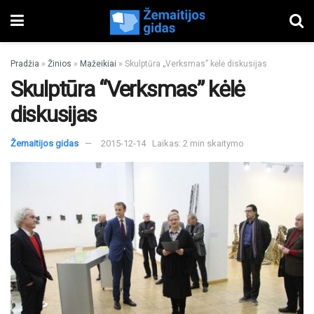
Pradžia
»
Žinios
»
Mažeikiai
»
Skulptūra „Verksmas” kėlė diskusijas
Skulptūra “Verksmas” kėlė
diskusijas
Žemaitijos gidas
2015-12-14
Laikas: 2 min skaitymo