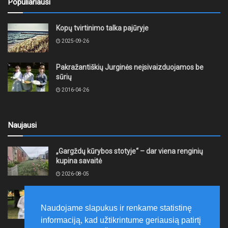
Populiariausi
Kopų tvirtinimo talka pajūryje
2025-09-26
Pakražantiškių Jurginės neįsivaizduojamos be
sūrių
2016-04-26
Naujausi
„Gargždų kūrybos stotyje“ – dar viena renginių
kupina savaitė
2026-08-05
XII akmentašių simpoziumas Kelmėje: miestą
papuošė trys nauji kūriniai
Naudojame slapukus ir renkame statistinę
2026-08-05
informaciją, kad užtikrintume geriausią patirtį