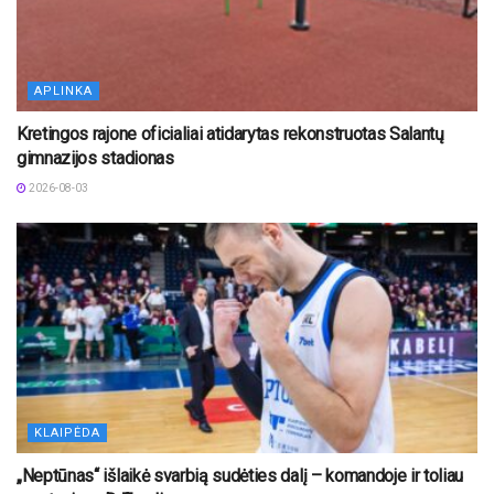
APLINKA
Kretingos rajone oficialiai atidarytas rekonstruotas Salantų
gimnazijos stadionas
2026-08-03
KLAIPĖDA
„Neptūnas“ išlaikė svarbią sudėties dalį – komandoje ir toliau