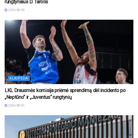
rungtyniaus D. Tarolis
2026-08-03
KLAIPĖDA
LKL Drausmės komisija priėmė sprendimą dėl incidento po
„Neptūno“ ir „Juventus“ rungtynių
2026-08-01