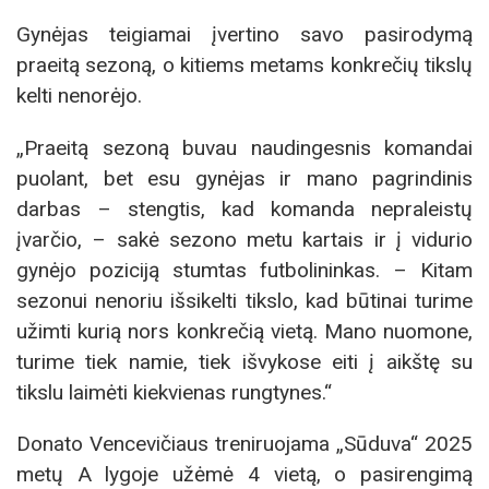
Gynėjas teigiamai įvertino savo pasirodymą
praeitą sezoną, o kitiems metams konkrečių tikslų
kelti nenorėjo.
„Praeitą sezoną buvau naudingesnis komandai
puolant, bet esu gynėjas ir mano pagrindinis
darbas – stengtis, kad komanda nepraleistų
įvarčio, – sakė sezono metu kartais ir į vidurio
gynėjo poziciją stumtas futbolininkas. – Kitam
sezonui nenoriu išsikelti tikslo, kad būtinai turime
užimti kurią nors konkrečią vietą. Mano nuomone,
turime tiek namie, tiek išvykose eiti į aikštę su
tikslu laimėti kiekvienas rungtynes.“
Donato Vencevičiaus treniruojama „Sūduva“ 2025
metų A lygoje užėmė 4 vietą, o pasirengimą