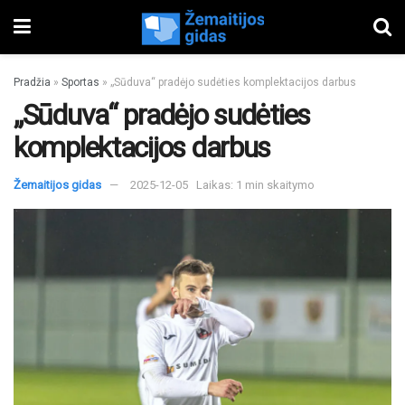
Pradžia
»
Sportas
»
„Sūduva“ pradėjo sudėties komplektacijos darbus
„Sūduva“ pradėjo sudėties
komplektacijos darbus
Žemaitijos gidas
2025-12-05
Laikas: 1 min skaitymo