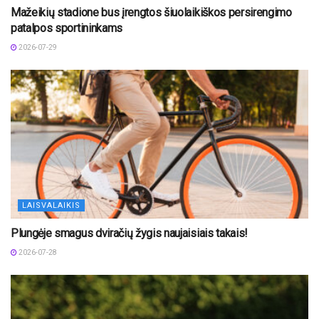
Mažeikių stadione bus įrengtos šiuolaikiškos persirengimo
patalpos sportininkams
2026-07-29
LAISVALAIKIS
Plungėje smagus dviračių žygis naujaisiais takais!
2026-07-28