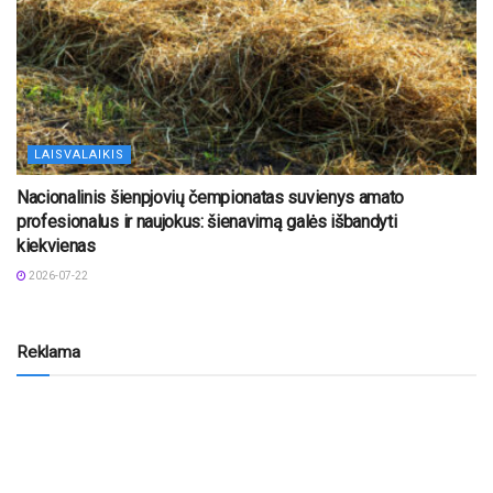
LAISVALAIKIS
Nacionalinis šienpjovių čempionatas suvienys amato
profesionalus ir naujokus: šienavimą galės išbandyti
kiekvienas
2026-07-22
Reklama