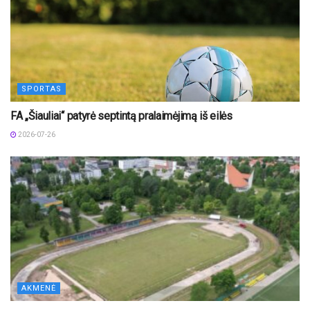
SPORTAS
FA „Šiauliai“ patyrė septintą pralaimėjimą iš eilės
2026-07-26
AKMENĖ