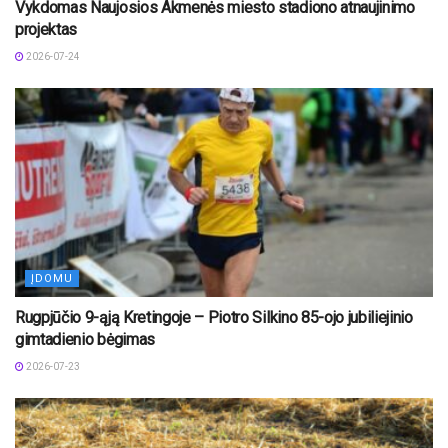
Vykdomas Naujosios Akmenės miesto stadiono atnaujinimo
projektas
2026-07-24
ĮDOMU
Rugpjūčio 9-ąją Kretingoje – Piotro Silkino 85-ojo jubiliejinio
gimtadienio bėgimas
2026-07-23