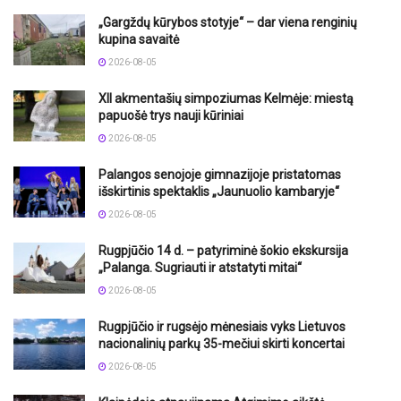
„Gargždų kūrybos stotyje“ – dar viena renginių
kupina savaitė
2026-08-05
XII akmentašių simpoziumas Kelmėje: miestą
papuošė trys nauji kūriniai
2026-08-05
Palangos senojoje gimnazijoje pristatomas
išskirtinis spektaklis „Jaunuolio kambaryje“
2026-08-05
Rugpjūčio 14 d. – patyriminė šokio ekskursija
„Palanga. Sugriauti ir atstatyti mitai“
2026-08-05
Rugpjūčio ir rugsėjo mėnesiais vyks Lietuvos
nacionalinių parkų 35-mečiui skirti koncertai
2026-08-05