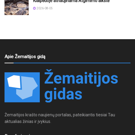
Klaipėdoje atnaujinama Atgimimo aikštė
2026-08-05
Apie Žemaitijos gidą
Žemaitijos krašto naujienų portalas, pateikiantis tiesiai Tau
aktualias žinias ir įvykius.