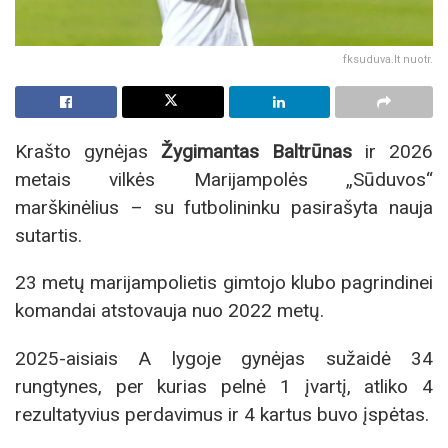
fksuduva.lt nuotr.
Krašto gynėjas
Žygimantas Baltrūnas
ir 2026
metais vilkės Marijampolės „Sūduvos“
marškinėlius – su futbolininku pasirašyta nauja
sutartis.
23 metų marijampolietis gimtojo klubo pagrindinei
komandai atstovauja nuo 2022 metų.
2025-aisiais A lygoje gynėjas sužaidė 34
rungtynes, per kurias pelnė 1 įvartį, atliko 4
rezultatyvius perdavimus ir 4 kartus buvo įspėtas.