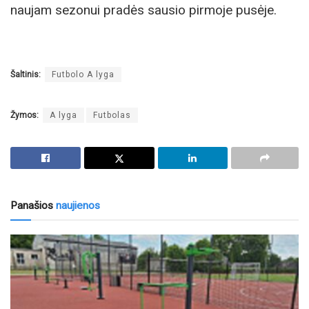
naujam sezonui pradės sausio pirmoje pusėje.
Šaltinis:
Futbolo A lyga
Žymos:
A lyga
Futbolas
Panašios
naujienos