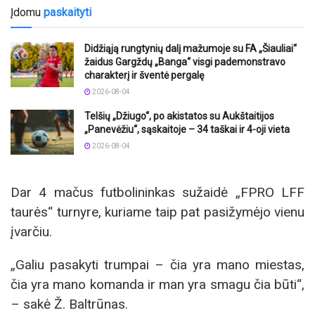
Įdomu
paskaityti
Didžiąją rungtynių dalį mažumoje su FA „Šiauliai“
žaidus Gargždų „Banga“ visgi pademonstravo
charakterį ir šventė pergalę
2026-08-04
Telšių „Džiugo“, po akistatos su Aukštaitijos
„Panevėžiu“, sąskaitoje – 34 taškai ir 4-oji vieta
2026-08-04
Dar 4 mačus futbolininkas sužaidė „FPRO LFF
taurės“ turnyre, kuriame taip pat pasižymėjo vienu
įvarčiu.
„Galiu pasakyti trumpai – čia yra mano miestas,
čia yra mano komanda ir man yra smagu čia būti“,
– sakė Ž. Baltrūnas.