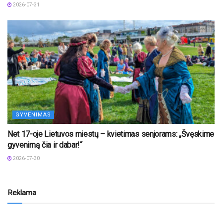
2026-07-31
GYVENIMAS
Net 17-oje Lietuvos miestų – kvietimas senjorams: „Švęskime
gyvenimą čia ir dabar!“
2026-07-30
Reklama