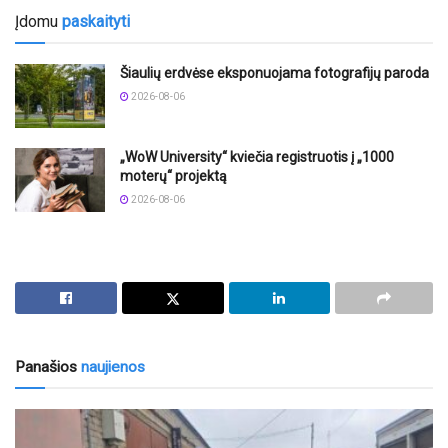
Įdomu
paskaityti
Šiaulių erdvėse eksponuojama fotografijų paroda
2026-08-06
„WoW University“ kviečia registruotis į „1000
moterų“ projektą
2026-08-06
Panašios
naujienos