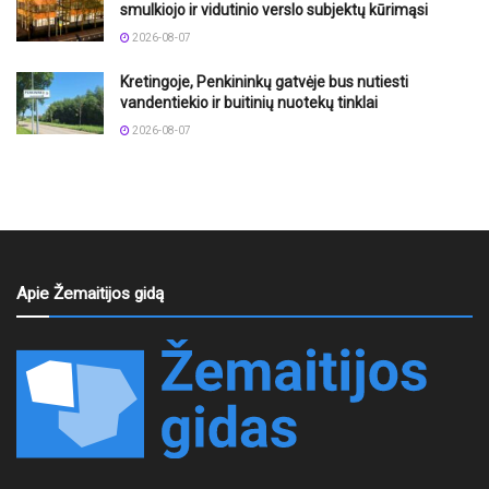
smulkiojo ir vidutinio verslo subjektų kūrimąsi
2026-08-07
Kretingoje, Penkininkų gatvėje bus nutiesti
vandentiekio ir buitinių nuotekų tinklai
2026-08-07
Apie Žemaitijos gidą