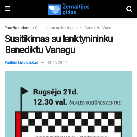
Pradžia
»
Įdomu
»
Susitikimas su lenktynininku Benediktu Vanagu
Susitikimas su lenktynininku
Benediktu Vanagu
Paulius Liškauskas
2016-09-21