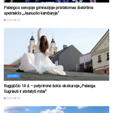
Palangos senojoje gimnazijoje pristatomas išskirtinis
spektaklis „Jaunuolio kambaryje“
2026-08-05
ĮDOMU
Rugpjūčio 14 d. – patyriminė šokio ekskursija „Palanga.
Sugriauti ir atstatyti mitai“
2026-08-05