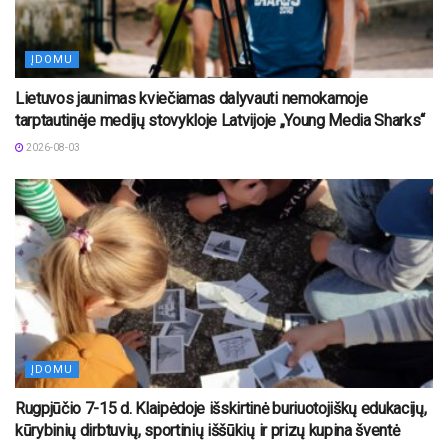
ĮDOMU
Lietuvos jaunimas kviečiamas dalyvauti nemokamoje
tarptautinėje medijų stovykloje Latvijoje „Young Media Sharks“
2026-08-03
ĮDOMU
Rugpjūčio 7-15 d. Klaipėdoje išskirtinė buriuotojiškų edukacijų,
kūrybinių dirbtuvių, sportinių iššūkių ir prizų kupina šventė