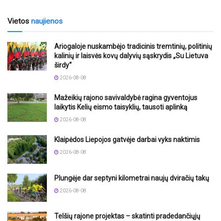
Vietos
naujienos
Ariogaloje nuskambėjo tradicinis tremtinių, politinių
kalinių ir laisvės kovų dalyvių sąskrydis „Su Lietuva
širdy“
2026-08-08
Mažeikių rajono savivaldybė ragina gyventojus
laikytis Kelių eismo taisyklių, tausoti aplinką
2026-08-08
Klaipėdos Liepojos gatvėje darbai vyks naktimis
2026-08-08
Plungėje dar septyni kilometrai naujų dviračių takų
2026-08-08
Telšių rajone projektas – skatinti pradedančiųjų