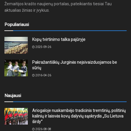
Žemaitijos krašto naujienų portalas, pateikiantis tiesiai Tau
aktualias žinias ir įvykius.
Populiariausi
Kopų tvirtinimo talka pajūryje
2025-09-26
Pakražantiškių Jurginės neįsivaizduojamos be
sūrių
2016-04-26
Naujausi
Ariogaloje nuskambėjo tradicinis tremtinių, politinių
kalinių ir laisvės kovų dalyvių sąskrydis „Su Lietuva
širdy“
2026-08-08