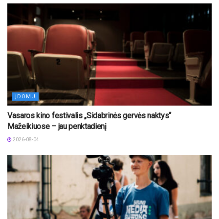
ĮDOMU
Vasaros kino festivalis „Sidabrinės gervės naktys“
Mažeikiuose – jau penktadienį
2026-08-04