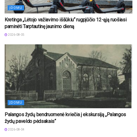
ĮDOMU
Kretinga „Lėtojo važiavimo iššūkiu“ rugpjūčio 12-ąją ruošiasi
paminėti Tarptautinę jaunimo dieną
2026-08-05
ĮDOMU
Palangos žydų bendruomenė kviečia į ekskursiją „Palangos
žydų paveldo pėdsakais“
2026-08-04