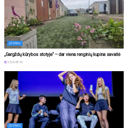
ĮDOMU
„Gargždų kūrybos stotyje“ – dar viena renginių kupina savaitė
2026-08-05
ĮDOMU