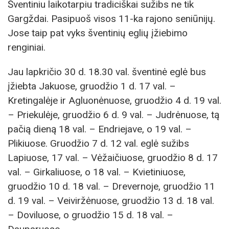
Šventiniu laikotarpiu tradiciškai sužibs ne tik
Gargždai. Pasipuoš visos 11-ka rajono seniūnijų.
Jose taip pat vyks šventinių eglių įžiebimo
renginiai.
Jau lapkričio 30 d. 18.30 val. šventinė eglė bus
įžiebta Jakuose, gruodžio 1 d. 17 val. –
Kretingalėje ir Agluonėnuose, gruodžio 4 d. 19 val.
– Priekulėje, gruodžio 6 d. 9 val. – Judrėnuose, tą
pačią dieną 18 val. – Endriejave, o 19 val. –
Plikiuose. Gruodžio 7 d. 12 val. eglė sužibs
Lapiuose, 17 val. – Vėžaičiuose, gruodžio 8 d. 17
val. – Girkaliuose, o 18 val. – Kvietiniuose,
gruodžio 10 d. 18 val. – Drevernoje, gruodžio 11
d. 19 val. – Veiviržėnuose, gruodžio 13 d. 18 val.
– Doviluose, o gruodžio 15 d. 18 val. –