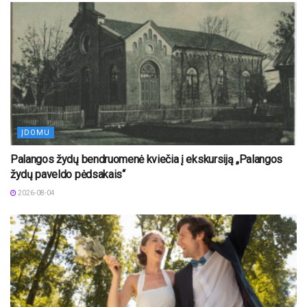
ĮDOMU
Palangos žydų bendruomenė kviečia į ekskursiją „Palangos
žydų paveldo pėdsakais“
2026-08-04