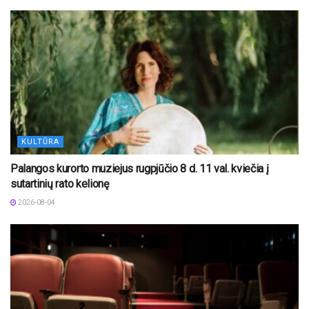
KULTŪRA
Palangos kurorto muziejus rugpjūčio 8 d. 11 val. kviečia į
sutartinių rato kelionę
2026-08-04