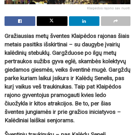
Klaipėdos rajono sav. nuotr.
Gražiausias metų šventes Klaipėdos rajonas šiais
metais pasitiks išskirtinai – su daugybe įvairių
kalėdinių stebuklų. Gargžduose po ilgų metų
pertraukos sužibs gyva eglė, skambės kolektyvų
giedamos giesmės, veiks šventinė mugė. Gargždų
parke kuriam laikui įsikurs ir Kalėdų Senelis, pas
kurį vaikus veš traukinukas. Taip pat Klaipėdos
rajono gyventojus pramogauti kvies ledo
čiuožykla ir kitos atrakcijos. Be to, per šias
šventes jungiamės ir prie gražios iniciatyvos –
Kalėdiniai laiškai senjorams.
Šventiniu traukinuku – pas Kalėdų Senelį