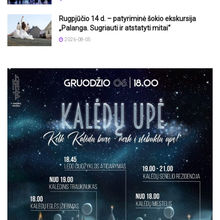
Rugpjūčio 14 d. – patyriminė šokio ekskursija
„Palanga. Sugriauti ir atstatyti mitai“
2026-08-05