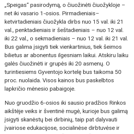
„Speigas“ pasirodymą, o čiuožinėti čiuožykloje –
net iki vasario 1-osios. Pirmadieniais–
ketvirtadieniais čiuožykla dirbs nuo 15 val. iki 21
val., penktadieniais ir šeštadieniais – nuo 12 val.
iki 22 val., o sekmadieniais – nuo 12 val. iki 21 val.
Bus galima įsigyti tiek vienkartinius, tiek šeimos
bilietus ar abonentus ilgesniam laikui. Atskiru laiku
galės čiuožinėti ir grupės iki 20 asmenų. O
turintiesiems Gyventojo kortelę bus taikoma 50
proc. nuolaida. Visos kainos bus paskelbtos
lapkričio mėnesio pabaigoje.
Nuo gruodžio 6-osios iki sausio pradžios Rinkos
aikštėje veiks ir šventinė mugė, kurioje bus galimą
įsigyti skanėstų bei dirbinių, taip pat dalyvauti
įvairiose edukacijose, socialinėse dirbtuvėse ir