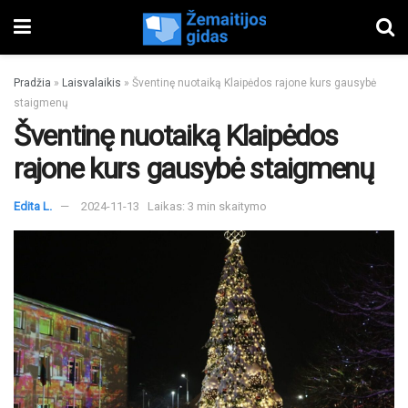
Pradžia
»
Laisvalaikis
»
Šventinę nuotaiką Klaipėdos rajone kurs gausybė
staigmenų
Šventinę nuotaiką Klaipėdos
rajone kurs gausybė staigmenų
Edita L.
2024-11-13
Laikas: 3 min skaitymo