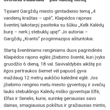
Tęsiant Gargždų miesto gimtadienio temą „4
vandenų kraštas – upė“, Klaipėdos rajonas
šventinį laikotarpį pasitinka su šūkiu „Kelk Kalėdų
burę – nerk į stebuklų upę!“ Jo autoriai –
Gargždų „Kranto“ progimnazijos aštuntokai.
Startą šventiniams renginiams duos pagrindinės
Klaipėdos rajono eglės įžiebimo šventė, kuri įvyks
gruodžio 6 dieną, 18 val. Savivaldybės aikštę po
ilgos pertraukos šiemet vėl papuoš gyva
maždaug 12 metrų aukščio kalėdinė eglė. Jos
įžiebimo renginio metu miesto gyventojų ir svečių
lauks stebuklingo Kalėdų miško gyventojai Elfė,
Elfas ir Senelis, kurie, surinkę geriausias savo
dainas, smagiausius pokštus ir gražiausias mintis,