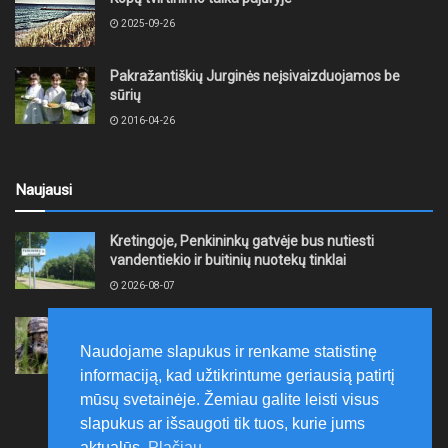
2025-09-26
Pakražantiškių Jurginės neįsivaizduojamos be
sūrių
2016-04-26
Naujausi
Kretingoje, Penkininkų gatvėje bus nutiesti
vandentiekio ir buitinių nuotekų tinklai
2026-08-07
Rugpjūčio 7–9 dienomis Žemaičių apygardos 3-ioji
rinktinė vykdys karines pratybas
Naudojame slapukus ir renkame statistinę
2026-08-07
informaciją, kad užtikrintume geriausią patirtį
mūsų svetainėje. Žemiau galite leisti visus
slapukus ar išsaugoti tik tuos, kurie jums
aktualūs.
Plačiau