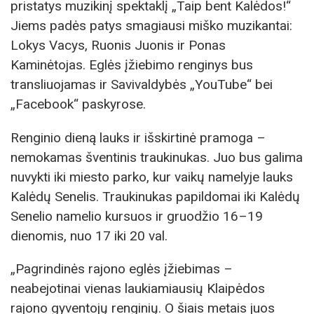
pristatys muzikinį spektaklį „Taip bent Kalėdos!“
Jiems padės patys smagiausi miško muzikantai:
Lokys Vacys, Ruonis Juonis ir Ponas
Kaminėtojas. Eglės įžiebimo renginys bus
transliuojamas ir Savivaldybės „YouTube“ bei
„Facebook“ paskyrose.
Renginio dieną lauks ir išskirtinė pramoga –
nemokamas šventinis traukinukas. Juo bus galima
nuvykti iki miesto parko, kur vaikų namelyje lauks
Kalėdų Senelis. Traukinukas papildomai iki Kalėdų
Senelio namelio kursuos ir gruodžio 16–19
dienomis, nuo 17 iki 20 val.
„Pagrindinės rajono eglės įžiebimas –
neabejotinai vienas laukiamiausių Klaipėdos
rajono gyventojų renginių. O šiais metais juos