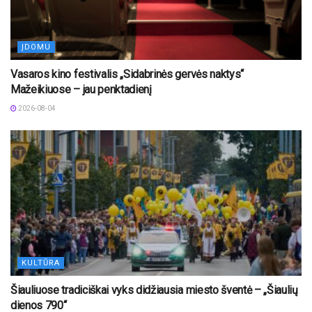
ĮDOMU
Vasaros kino festivalis „Sidabrinės gervės naktys“
Mažeikiuose – jau penktadienį
2026-08-04
KULTŪRA
Šiauliuose tradiciškai vyks didžiausia miesto šventė – „Šiaulių
dienos 790“