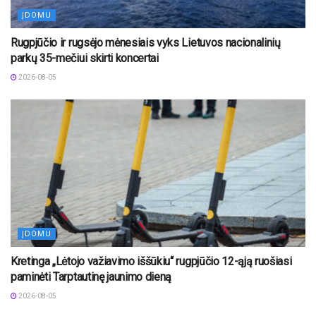
ĮDOMU
Rugpjūčio ir rugsėjo mėnesiais vyks Lietuvos nacionalinių
parkų 35-mečiui skirti koncertai
2026-08-05
ĮDOMU
Kretinga „Lėtojo važiavimo iššūkiu“ rugpjūčio 12-ąją ruošiasi
paminėti Tarptautinę jaunimo dieną
2026-08-05