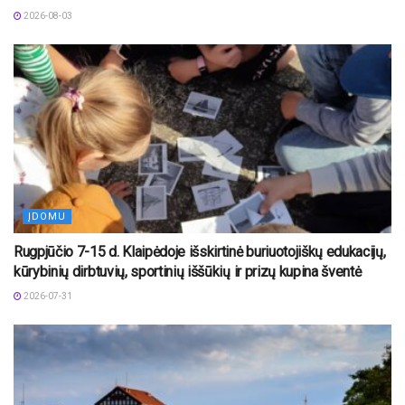
2026-08-03
ĮDOMU
Rugpjūčio 7-15 d. Klaipėdoje išskirtinė buriuotojiškų edukacijų,
kūrybinių dirbtuvių, sportinių iššūkių ir prizų kupina šventė
2026-07-31