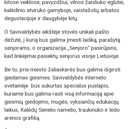
kitose veiklose, pavyzdžiui, vilnos žaisliuko eglutei,
kalėdinio atviruko gamyboje, vaistažolių arbatos
degustacijoje ir daugybėje kitų.
O Savivaldybės aikštėje stovės unikali pašto
dėžutė, į kurią bus galima įmesti laišką, parašytą
senjorams, o organizacija „Senjoro“ pasirūpins,
kad linkėjimai pasiektų senjorus visoje Lietuvoje.
Be to, prie miesto žaliaskarės bus galima išgirsti
giedamas giesmes. Savivaldybės interneto
svetainėje bus sukurtas specialus puslapis,
kuriame bus galima rasti visą informaciją apie
giesmių giedojimo, mugės, vyksiančių edukacijų
laikus, Kalėdų Senelio namelio, traukinuko ir ledo
arenos grafiką.