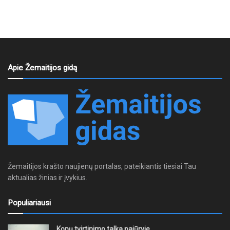
Apie Žemaitijos gidą
Žemaitijos krašto naujienų portalas, pateikiantis tiesiai Tau
aktualias žinias ir įvykius.
Populiariausi
Kopų tvirtinimo talka pajūryje