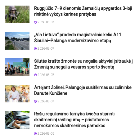
Rugpjūčio 7–9 dienomis Žemaičių apygardos 3-ioji
rinktinė vykdys karines pratybas
2026-08-07
„Via Lietuva“ pradeda magistralinio kelio A11
Šiauliai–Palanga modernizavimo etapą
2026-08-07
Šilutės krašto žmonės su negalia aktyviai įsitraukė į
Žmonių su negalia vasaros sporto šventę
2026-08-07
Artėjant Žolinei, Palangoje susitikimas su žolininke
Danute Kunčiene
2026-08-07
Ryšių reguliavimo tarnyba kviečia stiprinti
skaitmeninį raštingumą – pristatomos
nemokamos skaitmeninės pamokos
2026-08-06