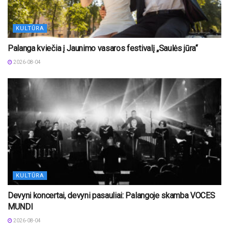
KULTŪRA
Palanga kviečia į Jaunimo vasaros festivalį „Saulės jūra“
2026-08-04
KULTŪRA
Devyni koncertai, devyni pasauliai: Palangoje skamba VOCES
MUNDI
2026-08-04