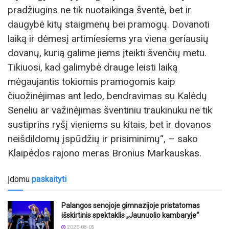
pradžiugins ne tik nuotaikinga šventė, bet ir
daugybė kitų staigmenų bei pramogų. Dovanoti
laiką ir dėmesį artimiesiems yra viena geriausių
dovanų, kurią galime jiems įteikti švenčių metu.
Tikiuosi, kad galimybė drauge leisti laiką
mėgaujantis tokiomis pramogomis kaip
čiuožinėjimas ant ledo, bendravimas su Kalėdų
Seneliu ar važinėjimas šventiniu traukinuku ne tik
sustiprins ryšį vieniems su kitais, bet ir dovanos
neišdildomų įspūdžių ir prisiminimų“, – sako
Klaipėdos rajono meras Bronius Markauskas.
Įdomu
paskaityti
Palangos senojoje gimnazijoje pristatomas
išskirtinis spektaklis „Jaunuolio kambaryje“
2026-08-05