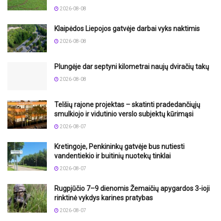
2026-08-08
Klaipėdos Liepojos gatvėje darbai vyks naktimis
2026-08-08
Plungėje dar septyni kilometrai naujų dviračių takų
2026-08-08
Telšių rajone projektas – skatinti pradedančiųjų
smulkiojo ir vidutinio verslo subjektų kūrimąsi
2026-08-07
Kretingoje, Penkininkų gatvėje bus nutiesti
vandentiekio ir buitinių nuotekų tinklai
2026-08-07
Rugpjūčio 7–9 dienomis Žemaičių apygardos 3-ioji
rinktinė vykdys karines pratybas
2026-08-07