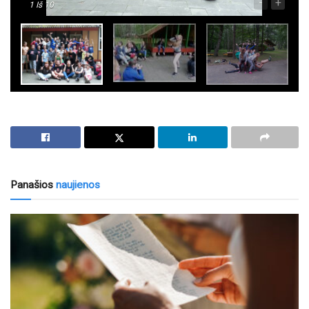
-
+
1
Iš 10
Panašios
naujienos