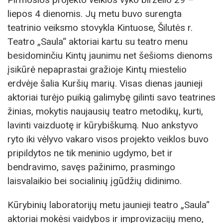
liepos 4 dienomis. Jų metu buvo surengta
teatrinio veiksmo stovykla Kintuose, Šilutės r.
Teatro „Saula“ aktoriai kartu su teatro menu
besidominčiu Kintų jaunimu net šešioms dienoms
įsikūrė nepaprastai gražioje Kintų miestelio
erdvėje šalia Kuršių marių. Visas dienas jaunieji
aktoriai turėjo puikią galimybę gilinti savo teatrines
žinias, mokytis naujausių teatro metodikų, kurti,
lavinti vaizduotę ir kūrybiškumą. Nuo ankstyvo
ryto iki vėlyvo vakaro visos projekto veiklos buvo
pripildytos ne tik meninio ugdymo, bet ir
bendravimo, savęs pažinimo, prasmingo
laisvalaikio bei socialinių įgūdžių didinimo.
Kūrybinių laboratorijų metu jaunieji teatro „Saula“
aktoriai mokėsi vaidybos ir improvizacijų meno,