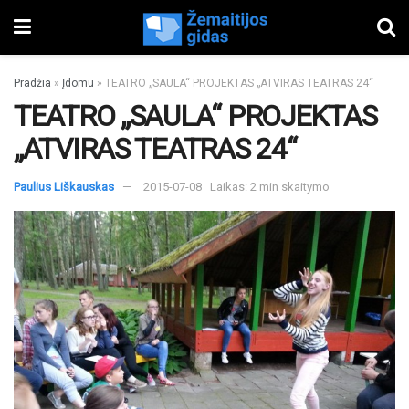
Pradžia
»
Įdomu
»
TEATRO „SAULA“ PROJEKTAS „ATVIRAS TEATRAS 24“
TEATRO „SAULA“ PROJEKTAS
„ATVIRAS TEATRAS 24“
Paulius Liškauskas
2015-07-08
Laikas: 2 min skaitymo