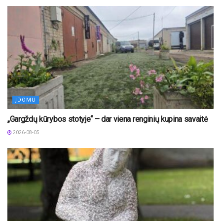
ĮDOMU
„Gargždų kūrybos stotyje“ – dar viena renginių kupina savaitė
2026-08-05