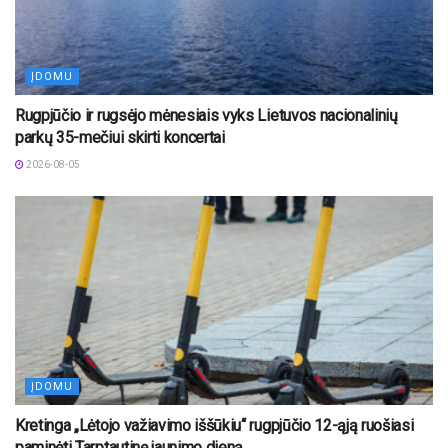
ĮDOMU
Rugpjūčio ir rugsėjo mėnesiais vyks Lietuvos nacionalinių
parkų 35-mečiui skirti koncertai
2026-08-05
ĮDOMU
Kretinga „Lėtojo važiavimo iššūkiu“ rugpjūčio 12-ąją ruošiasi
paminėti Tarptautinę jaunimo dieną