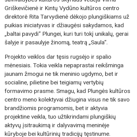
Griškevičienė ir Kintų Vydūno kultūros centro
direktorė Rita Tarvydienė dėkojo plungiškiams už
puikias iniciatyvas ir džiaugėsi sakydamos, kad
„baltai pavydi“ Plungei, kuri turi tokį unikalų, gerai
šalyje ir pasaulyje žinomą, teatrą „Saula“.
Projekto veiklos dar tęsis rugsėjo ir spalio
mėnesiais. Tokia veikla nepaprastai reikšminga
jaunam žmogui ne tik meninio ugdymo, bet ir
socialine, pilietine bei teigiamų vertybių
formavimo prasme. Smagu, kad Plungės kultūros
centro meno kolektyvai džiugina visus ne tik savo
brandžiomis programomis, bet ir aktyvia
projektine veikla, tuo užtikrindami plungiškių
aktyvų įsitraukimą ir dalyvavimą meninėje
kūryboje bei kultūrinių tradicijų tęstinume.