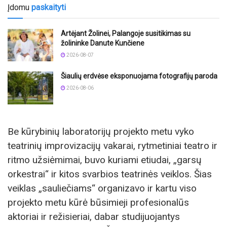
Įdomu
paskaityti
Artėjant Žolinei, Palangoje susitikimas su
žolininke Danute Kunčiene
2026-08-07
Šiaulių erdvėse eksponuojama fotografijų paroda
2026-08-06
Be kūrybinių laboratorijų projekto metu vyko
teatrinių improvizacijų vakarai, rytmetiniai teatro ir
ritmo užsiėmimai, buvo kuriami etiudai, „garsų
orkestrai“ ir kitos svarbios teatrinės veiklos. Šias
veiklas „sauliečiams“ organizavo ir kartu viso
projekto metu kūrė būsimieji profesionalūs
aktoriai ir režisieriai, dabar studijuojantys