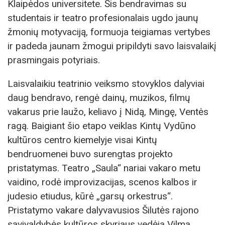
Klaipėdos universitete. Šis bendravimas su
studentais ir teatro profesionalais ugdo jaunų
žmonių motyvaciją, formuoja teigiamas vertybes
ir padeda jaunam žmogui pripildyti savo laisvalaikį
prasmingais potyriais.
Laisvalaikiu teatrinio veiksmo stovyklos dalyviai
daug bendravo, rengė dainų, muzikos, filmų
vakarus prie laužo, keliavo į Nidą, Mingę, Ventės
ragą. Baigiant šio etapo veiklas Kintų Vydūno
kultūros centro kiemelyje visai Kintų
bendruomenei buvo surengtas projekto
pristatymas. Teatro „Saula“ nariai vakaro metu
vaidino, rodė improvizacijas, scenos kalbos ir
judesio etiudus, kūrė „garsų orkestrus“.
Pristatymo vakare dalyvavusios Šilutės rajono
savivaldybės kultūros skyriaus vedėja Vilma