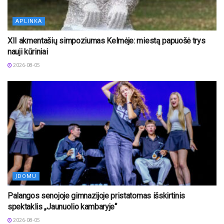
APLINKA
XII akmentašių simpoziumas Kelmėje: miestą papuošė trys
nauji kūriniai
2026-08-05
ĮDOMU
Palangos senojoje gimnazijoje pristatomas išskirtinis
spektaklis „Jaunuolio kambaryje“
2026-08-05