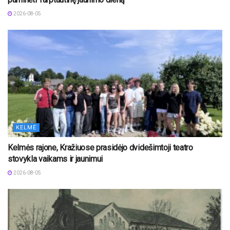
2026-08-05
KELMĖ
Kelmės rajone, Kražiuose prasidėjo dvidešimtoji teatro
stovykla vaikams ir jaunimui
2026-08-05