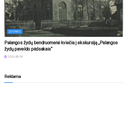
ĮDOMU
Palangos žydų bendruomenė kviečia į ekskursiją „Palangos
žydų paveldo pėdsakais“
2026-08-04
Reklama