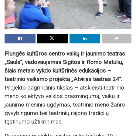
Plungės kultūros centro vaikų ir jaunimo teatras
„Saula“, vadovaujamas Sigitos ir Romo Matulių,
šiais metais vykdo kultūrinės edukacijos –
teatrinio veiksmo projektą „Atviras teatras 24“.
Projekto pagrindinis tikslas – atskleisti teatrinio
meno kolektyvo veiklos prasmingumą, vaikų ir
jaunimo meninis ugdymas, teatrinio meno žanro
gyvybingumo bei teatrinių rajono tradicijų
tęstinumo užtikrinimas.
Pirmosios projekto veiklos vyko birželio 29 –