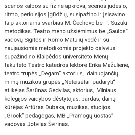
scenos kalbos su fizine apkrova, scenos judesio,
ritmo, perkusijos įgūdžių, susipažino ir įsisavino
taip aktoriams svarbias M. Čechovo bei T. Suzuki
metodikas. Teatro meno užsiėmimus be „Saulos“
vadovų Sigitos ir Romo Matulių vedė ir su
naujausiomis metodikomis projekto dalyvius
supažindino Klaipėdos universiteto Menų
fakulteto Teatro katedros lektorė Erika Mažulienė,
teatro trupės „Degam“ aktorius, dainuojančių
mimų muzikos grupės „Neteisėtai padaryti“
atlikėjas Šarūnas Gedvilas, aktorius, Vilniaus
kolegijos vaidybos dėstytojas, bardas, dainų
kūrėjas Artūras Dubaka, muzikas, studijos
„Grock“ pedagogas, MB „Pramogų uostas“
vadovas Jotvilas Švirinas.