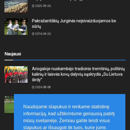
2025-09-26
Pakražantiškių Jurginės neįsivaizduojamos be
sūrių
2016-04-26
Naujausi
Ariogaloje nuskambėjo tradicinis tremtinių, politinių
kalinių ir laisvės kovų dalyvių sąskrydis „Su Lietuva
širdy“
2026-08-08
Mažeikių rajono savivaldybė ragina gyventojus
laikytis Kelių eismo taisyklių, tausoti aplinką
Naudojame slapukus ir renkame statistinę
2026-08-08
informaciją, kad užtikrintume geriausią patirtį
mūsų svetainėje. Žemiau galite leisti visus
slapukus ar išsaugoti tik tuos, kurie jums