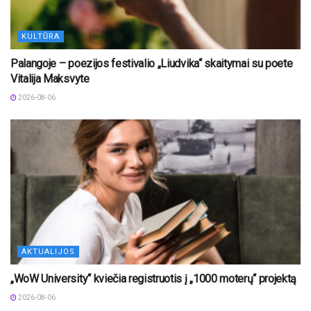
KULTŪRA
Palangoje – poezijos festivalio „Liudvika“ skaitymai su poete
Vitalija Maksvyte
2026-08-06
AKTUALIJOS
„WoW University“ kviečia registruotis į „1000 moterų“ projektą
2026-08-06