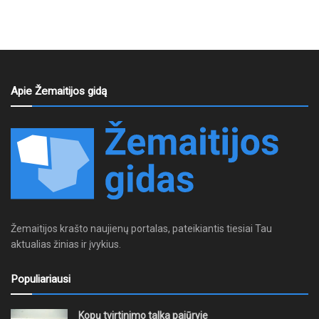
Apie Žemaitijos gidą
Žemaitijos krašto naujienų portalas, pateikiantis tiesiai Tau
aktualias žinias ir įvykius.
Populiariausi
Kopų tvirtinimo talka pajūryje