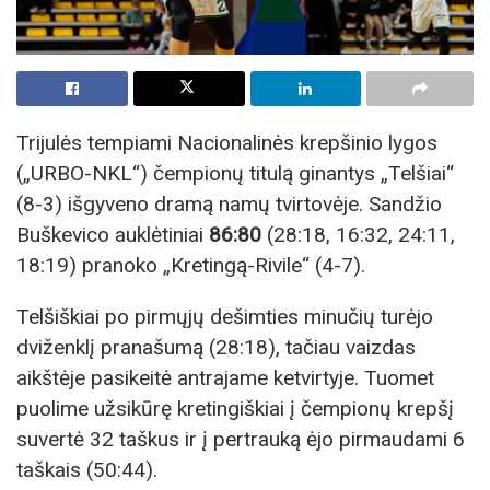
Trijulės tempiami Nacionalinės krepšinio lygos
(„URBO-NKL“) čempionų titulą ginantys „Telšiai“
(8-3) išgyveno dramą namų tvirtovėje. Sandžio
Buškevico auklėtiniai
86:80
(28:18, 16:32, 24:11,
18:19) pranoko „Kretingą-Rivile“ (4-7).
Telšiškiai po pirmųjų dešimties minučių turėjo
dviženklį pranašumą (28:18), tačiau vaizdas
aikštėje pasikeitė antrajame ketvirtyje. Tuomet
puolime užsikūrę kretingiškiai į čempionų krepšį
suvertė 32 taškus ir į pertrauką ėjo pirmaudami 6
taškais (50:44).