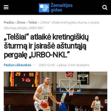
Pradžia
»
Žinios
»
Telšiai
»
„Telšiai“ atlaikė kretingiškių šturmą ir įsirašė
aštuntąją pergalę „URBO-NKL“
„Telšiai“ atlaikė kretingiškių
šturmą ir įsirašė aštuntąją
pergalę „URBO-NKL“
Paulius Liškauskas
2025-12-05
Laikas: 2 min skaitymo