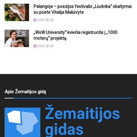
Palangoje – poezijos festivalio „Liudvika“ skaitymai
su poete Vitalija Maksvyte
2026-08-06
„WoW University“ kviečia registruotis į „1000
moterų“ projektą
2026-08-06
Apie Žemaitijos gidą