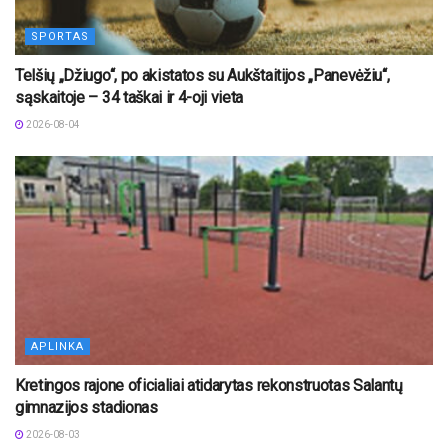
SPORTAS
Telšių „Džiugo“, po akistatos su Aukštaitijos „Panevėžiu“,
sąskaitoje – 34 taškai ir 4-oji vieta
2026-08-04
APLINKA
Kretingos rajone oficialiai atidarytas rekonstruotas Salantų
gimnazijos stadionas
2026-08-03