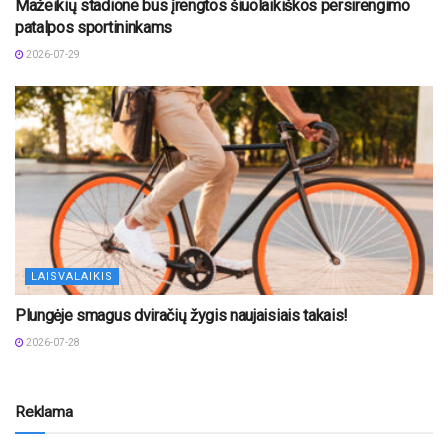
Mažeikių stadione bus įrengtos šiuolaikiškos persirengimo
patalpos sportininkams
2026-07-29
LAISVALAIKIS
Plungėje smagus dviračių žygis naujaisiais takais!
2026-07-28
Reklama