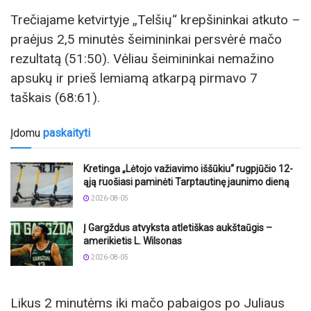
Trečiajame ketvirtyje „Telšių“ krepšininkai atkuto –
praėjus 2,5 minutės šeimininkai persvėrė mačo
rezultatą (51:50). Vėliau šeimininkai nemažino
apsukų ir prieš lemiamą atkarpą pirmavo 7
taškais (68:61).
Įdomu
paskaityti
Kretinga „Lėtojo važiavimo iššūkiu“ rugpjūčio 12-
ąją ruošiasi paminėti Tarptautinę jaunimo dieną
2026-08-05
Į Gargždus atvyksta atletiškas aukštaūgis –
amerikietis L. Wilsonas
2026-08-05
Likus 2 minutėms iki mačo pabaigos po Juliaus