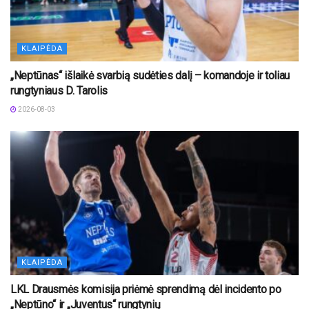
KLAIPĖDA
„Neptūnas“ išlaikė svarbią sudėties dalį – komandoje ir toliau
rungtyniaus D. Tarolis
2026-08-03
KLAIPĖDA
LKL Drausmės komisija priėmė sprendimą dėl incidento po
„Neptūno“ ir „Juventus“ rungtynių