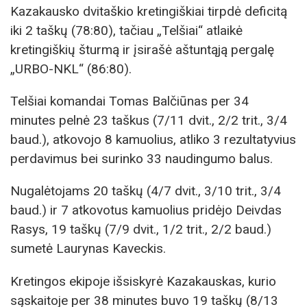
Kazakausko dvitaškio kretingiškiai tirpdė deficitą
iki 2 taškų (78:80), tačiau „Telšiai“ atlaikė
kretingiškių šturmą ir įsirašė aštuntąją pergalę
„URBO-NKL“ (86:80).
Telšiai komandai Tomas Balčiūnas per 34
minutes pelnė 23 taškus (7/11 dvit., 2/2 trit., 3/4
baud.), atkovojo 8 kamuolius, atliko 3 rezultatyvius
perdavimus bei surinko 33 naudingumo balus.
Nugalėtojams 20 taškų (4/7 dvit., 3/10 trit., 3/4
baud.) ir 7 atkovotus kamuolius pridėjo Deivdas
Rasys, 19 taškų (7/9 dvit., 1/2 trit., 2/2 baud.)
sumetė Laurynas Kaveckis.
Kretingos ekipoje išsiskyrė Kazakauskas, kurio
sąskaitoje per 38 minutes buvo 19 taškų (8/13