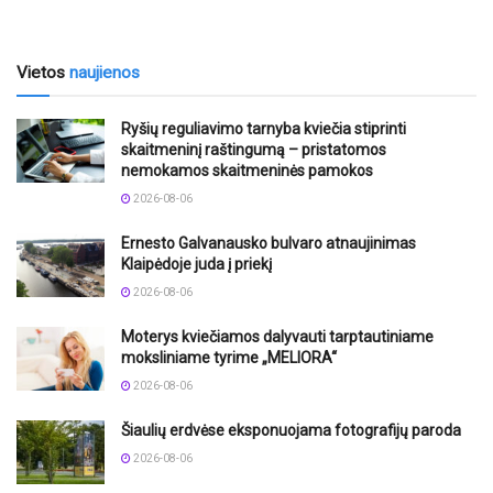
Vietos
naujienos
Ryšių reguliavimo tarnyba kviečia stiprinti
skaitmeninį raštingumą – pristatomos
nemokamos skaitmeninės pamokos
2026-08-06
Ernesto Galvanausko bulvaro atnaujinimas
Klaipėdoje juda į priekį
2026-08-06
Moterys kviečiamos dalyvauti tarptautiniame
moksliniame tyrime „MELIORA“
2026-08-06
Šiaulių erdvėse eksponuojama fotografijų paroda
2026-08-06