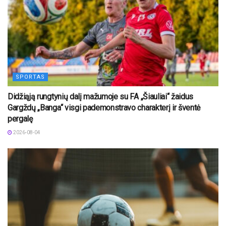
SPORTAS
Didžiąją rungtynių dalį mažumoje su FA „Šiauliai“ žaidus
Gargždų „Banga“ visgi pademonstravo charakterį ir šventė
pergalę
2026-08-04