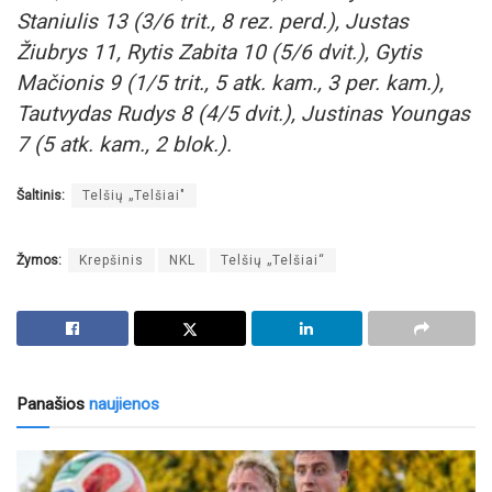
Staniulis 13 (3/6 trit., 8 rez. perd.), Justas
Žiubrys 11, Rytis Zabita 10 (5/6 dvit.), Gytis
Mačionis 9 (1/5 trit., 5 atk. kam., 3 per. kam.),
Tautvydas Rudys 8 (4/5 dvit.), Justinas Youngas
7 (5 atk. kam., 2 blok.).
Šaltinis:
Telšių „Telšiai"
Žymos:
Krepšinis
NKL
Telšių „Telšiai“
Panašios
naujienos