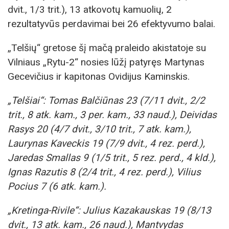
dvit., 1/3 trit.), 13 atkovotų kamuolių, 2
rezultatyvūs perdavimai bei 26 efektyvumo balai.
„Telšių“ gretose šį mačą praleido akistatoje su
Vilniaus „Rytu-2“ nosies lūžį patyręs Martynas
Gecevičius ir kapitonas Ovidijus Kaminskis.
„Telšiai“: Tomas Balčiūnas 23 (7/11 dvit., 2/2
trit., 8 atk. kam., 3 per. kam., 33 naud.), Deividas
Rasys 20 (4/7 dvit., 3/10 trit., 7 atk. kam.),
Laurynas Kaveckis 19 (7/9 dvit., 4 rez. perd.),
Jaredas Smallas 9 (1/5 trit., 5 rez. perd., 4 kld.),
Ignas Razutis 8 (2/4 trit., 4 rez. perd.), Vilius
Pocius 7 (6 atk. kam.).
„Kretinga-Rivile“: Julius Kazakauskas 19 (8/13
dvit., 13 atk. kam., 26 naud.), Mantvydas