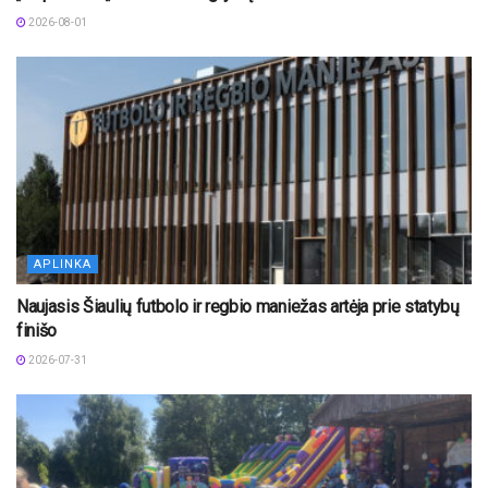
2026-08-01
APLINKA
Naujasis Šiaulių futbolo ir regbio maniežas artėja prie statybų
finišo
2026-07-31