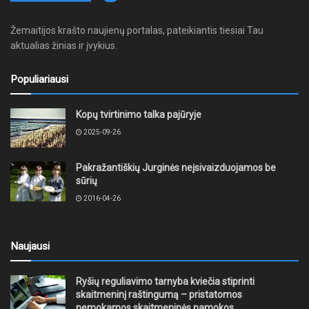
Žemaitijos krašto naujienų portalas, pateikiantis tiesiai Tau
aktualias žinias ir įvykius.
Populiariausi
Kopų tvirtinimo talka pajūryje
2025-09-26
Pakražantiškių Jurginės neįsivaizduojamos be
sūrių
2016-04-26
Naujausi
Ryšių reguliavimo tarnyba kviečia stiprinti
skaitmeninį raštingumą – pristatomos
nemokamos skaitmeninės pamokos