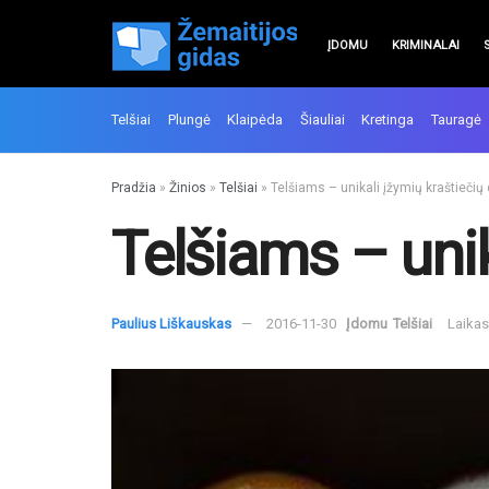
ĮDOMU
KRIMINALAI
Telšiai
Plungė
Klaipėda
Šiauliai
Kretinga
Tauragė
Pradžia
»
Žinios
»
Telšiai
»
Telšiams – unikali įžymių kraštieči
Telšiams – unik
Paulius Liškauskas
2016-11-30
Įdomu
Telšiai
Laikas