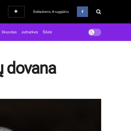
Šeštadienis, 8 rugpjūčio
Skuodas
Jurbarkas
Šilutė
ių dovana