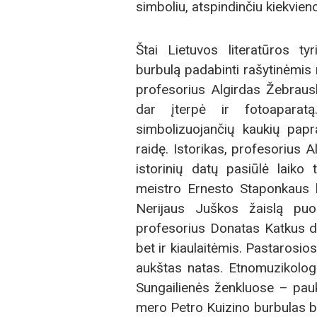
simboliu, atspindinčiu kiekvieno
Štai Lietuvos literatūros tyr
burbulą padabinti rašytinėmis 
profesorius Algirdas Žebrauska
dar įterpė ir fotoaparatą
simbolizuojančių kaukių papr
raidę. Istorikas, profesorius 
istorinių datų pasiūlė laiko
meistro Ernesto Staponkaus b
Nerijaus Juškos žaislą puo
profesorius Donatas Katkus de
bet ir kiaulaitėmis. Pastarosio
aukštas natas. Etnomuzikologė
Sungailienės ženkluose – paukšt
mero Petro Kuizino burbulas 