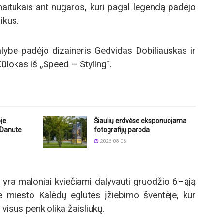
maitukais ant nugaros, kuri pagal legendą padėjo
ikus.
ealybe padėjo dizaineris Gedvidas Dobiliauskas ir
Kūlokas iš „Speed – Styling“.
oje
Šiaulių erdvėse eksponuojama
e Danute
fotografijų paroda
2026-08-06
ai yra maloniai kviečiami dalyvauti gruodžio 6–ąją
e miesto Kalėdų eglutės įžiebimo šventėje, kur
visus penkiolika žaisliukų.