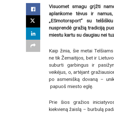
Visuomet smagu grįžti nam
aplankome tėvus ir namus,
„ESmotorsport“ su telšiški
nusprendė gražią tradiciją puo
miestu kartu su daugiau nei tu
Kaip žinia, šie metai Telšiams
ne tik Žemaitijos, bet ir Lietuv
suburti garbingus ir pasižy
veikėjus, o, artėjant gražiaus
po asmenišką dovaną – unika
papuoš miesto eglę.
Prie šios gražios iniciatyvo
kiekvieną žaislą – burbulą pad