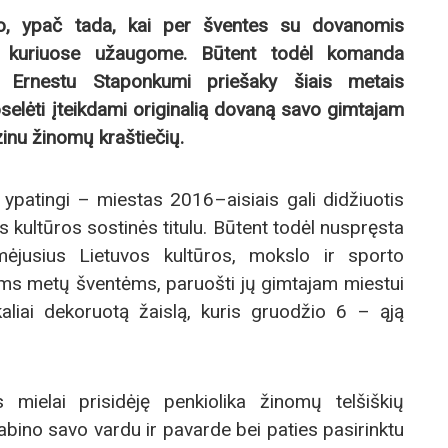
o, ypač tada, kai per šventes su dovanomis
 kuriuose užaugome. Būtent todėl komanda
u Ernestu Staponkumi priešaky šiais metais
selėti įteikdami originalią dovaną savo gimtajam
zinu žinomų kraštiečių.
 ypatingi – miestas 2016–aisiais gali didžiuotis
os kultūros sostinės titulu. Būtent todėl nuspręsta
mėjusius Lietuvos kultūros, mokslo ir sporto
ioms metų šventėms, paruošti jų gimtajam miestui
liai dekoruotą žaislą, kuris gruodžio 6 – ąją
s mielai prisidėję penkiolika žinomų telšiškių
abino savo vardu ir pavarde bei paties pasirinktu