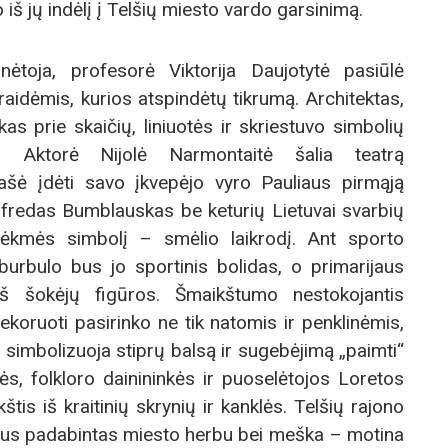
 iš jų indėlį į Telšių miesto vardo garsinimą.
inėtoja, profesorė Viktorija Daujotytė pasiūlė
raidėmis, kurios atspindėtų tikrumą. Architektas,
s prie skaičių, liniuotės ir skriestuvo simbolių
. Aktorė Nijolė Narmontaitė šalia teatrą
ašė įdėti savo įkvepėjo vyro Pauliaus pirmąją
Alfredas Bumblauskas be keturių Lietuvai svarbių
 tėkmės simbolį – smėlio laikrodį. Ant sporto
urbulo bus jo sportinis bolidas, o primarijaus
š šokėjų figūros. Šmaikštumo nestokojantis
koruoti pasirinko ne tik natomis ir penklinėmis,
s simbolizuoja stiprų balsą ir sugebėjimą „paimti“
s, folkloro dainininkės ir puoselėtojos Loretos
is iš kraitinių skrynių ir kanklės. Telšių rajono
bus padabintas miesto herbu bei meška – motina