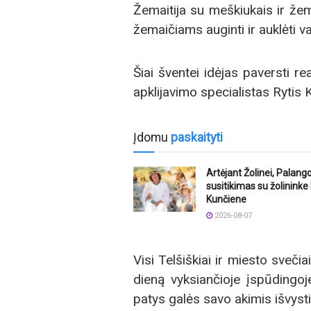
Žemaitija su meškiukais ir že
žemaičiams auginti ir auklėti va
Šiai šventei idėjas paversti r
apklijavimo specialistas Rytis 
Įdomu
paskaityti
Artėjant Žolinei, Palang
susitikimas su žolinink
Kunčiene
2026-08-07
Visi Telšiškiai ir miesto sveči
dieną vyksiančioje įspūdingoj
patys galės savo akimis išvysti 