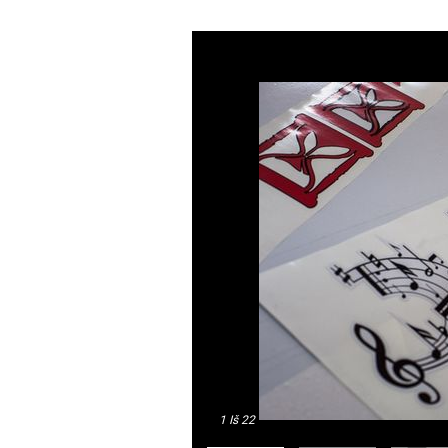
1
Iš 22