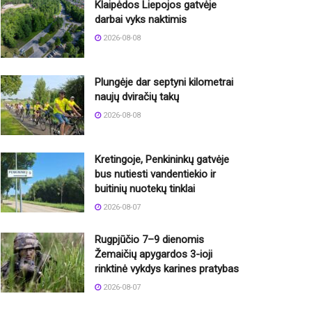
Klaipėdos Liepojos gatvėje
darbai vyks naktimis
2026-08-08
Plungėje dar septyni kilometrai
naujų dviračių takų
2026-08-08
Kretingoje, Penkininkų gatvėje
bus nutiesti vandentiekio ir
buitinių nuotekų tinklai
2026-08-07
Rugpjūčio 7–9 dienomis
Žemaičių apygardos 3-ioji
rinktinė vykdys karines pratybas
2026-08-07