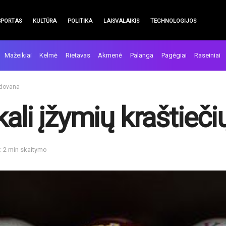
SPORTAS
KULTŪRA
POLITIKA
LAISVALAIKIS
TECHNOLOGIJOS
Mažeikiai
Kelmė
Rietavas
Akmenė
Palanga
Pagėgiai
Raseiniai
ų dovana
ali įžymių kraštieč
: 2 min skaitymo