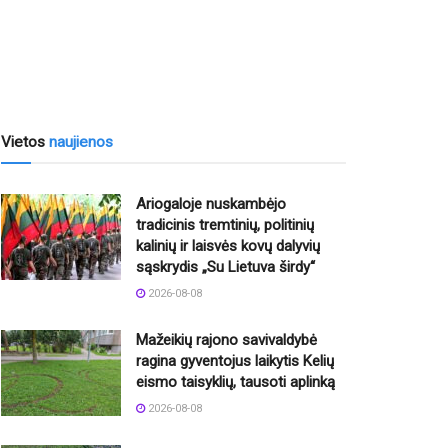
Vietos
naujienos
Ariogaloje nuskambėjo
tradicinis tremtinių, politinių
kalinių ir laisvės kovų dalyvių
sąskrydis „Su Lietuva širdy“
2026-08-08
Mažeikių rajono savivaldybė
ragina gyventojus laikytis Kelių
eismo taisyklių, tausoti aplinką
2026-08-08