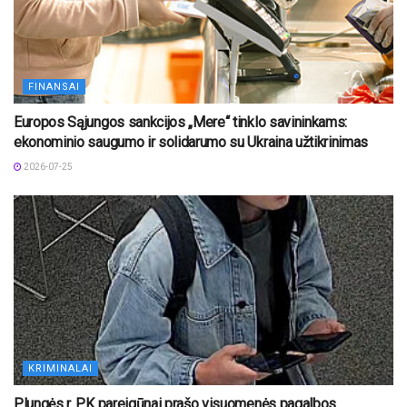
FINANSAI
Europos Sąjungos sankcijos „Mere“ tinklo savininkams:
ekonominio saugumo ir solidarumo su Ukraina užtikrinimas
2026-07-25
KRIMINALAI
Plungės r. PK pareigūnai prašo visuomenės pagalbos