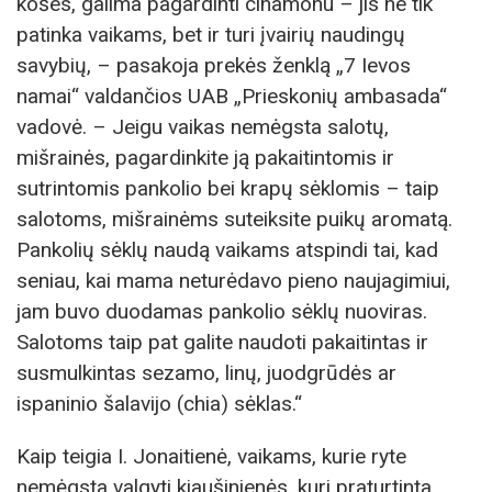
košes, galima pagardinti cinamonu – jis ne tik
patinka vaikams, bet ir turi įvairių naudingų
savybių, – pasakoja prekės ženklą „7 Ievos
namai“ valdančios UAB „Prieskonių ambasada“
vadovė. – Jeigu vaikas nemėgsta salotų,
mišrainės, pagardinkite ją pakaitintomis ir
sutrintomis pankolio bei krapų sėklomis – taip
salotoms, mišrainėms suteiksite puikų aromatą.
Pankolių sėklų naudą vaikams atspindi tai, kad
seniau, kai mama neturėdavo pieno naujagimiui,
jam buvo duodamas pankolio sėklų nuoviras.
Salotoms taip pat galite naudoti pakaitintas ir
susmulkintas sezamo, linų, juodgrūdės ar
ispaninio šalavijo (chia) sėklas.“
Kaip teigia I. Jonaitienė, vaikams, kurie ryte
nemėgsta valgyti kiaušinienės, kuri praturtinta