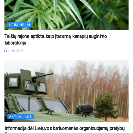
KRIMINALAI
Telšių rajone aptikta, kaip įtariama, kanapių auginimo
laboratorija
2026-07-29
AKTUALIJOS
Informacija dėl Lietuvos kariuomenės organizuojamų pratybų