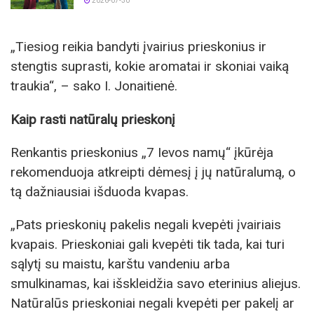
2026-07-30
„Tiesiog reikia bandyti įvairius prieskonius ir
stengtis suprasti, kokie aromatai ir skoniai vaiką
traukia“, – sako I. Jonaitienė.
Kaip rasti natūralų prieskonį
Renkantis prieskonius „7 Ievos namų“ įkūrėja
rekomenduoja atkreipti dėmesį į jų natūralumą, o
tą dažniausiai išduoda kvapas.
„Pats prieskonių pakelis negali kvepėti įvairiais
kvapais. Prieskoniai gali kvepėti tik tada, kai turi
sąlytį su maistu, karštu vandeniu arba
smulkinamas, kai išskleidžia savo eterinius aliejus.
Natūralūs prieskoniai negali kvepėti per pakelį ar