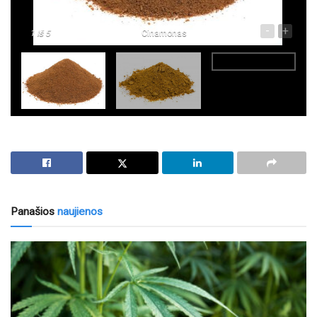
-
+
1
Iš 5
Cinamonas
Panašios
naujienos