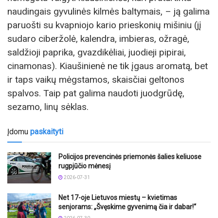
naudingais gyvulinės kilmės baltymais, – ją galima
paruošti su kvapniojo kario prieskonių mišiniu (jį
sudaro ciberžolė, kalendra, imbieras, ožragė,
saldžioji paprika, gvazdikėliai, juodieji pipirai,
cinamonas). Kiaušinienė ne tik įgaus aromatą, bet
ir taps vaikų mėgstamos, skaisčiai geltonos
spalvos. Taip pat galima naudoti juodgrūdę,
sezamo, linų sėklas.
Įdomu
paskaityti
Policijos prevencinės priemonės šalies keliuose
rugpjūčio mėnesį
2026-07-31
Net 17-oje Lietuvos miestų – kvietimas
senjorams: „Švęskime gyvenimą čia ir dabar!“