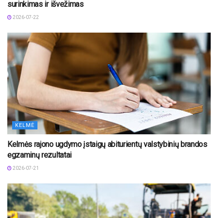
surinkimas ir išvežimas
2026-07-22
KELMĖ
Kelmės rajono ugdymo įstaigų abiturientų valstybinių brandos
egzaminų rezultatai
2026-07-21