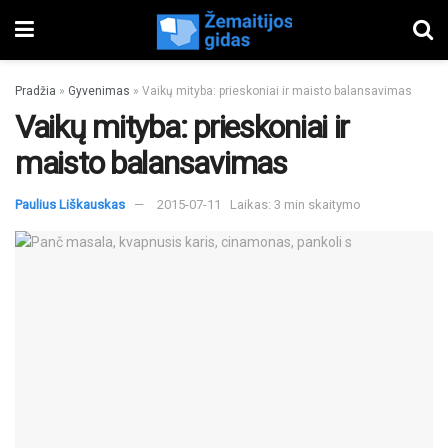
Pradžia
»
Gyvenimas
»
Vaikų mityba: prieskoniai ir maisto balansavimas
Vaikų mityba: prieskoniai ir
maisto balansavimas
Paulius Liškauskas
2015-07-11
Laikas: 3 min skaitymo