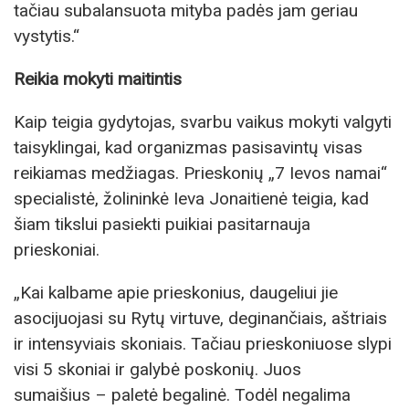
tačiau subalansuota mityba padės jam geriau
vystytis.“
Reikia mokyti maitintis
Kaip teigia gydytojas, svarbu vaikus mokyti valgyti
taisyklingai, kad organizmas pasisavintų visas
reikiamas medžiagas. Prieskonių „7 Ievos namai“
specialistė, žolininkė Ieva Jonaitienė teigia, kad
šiam tikslui pasiekti puikiai pasitarnauja
prieskoniai.
„Kai kalbame apie prieskonius, daugeliui jie
asocijuojasi su Rytų virtuve, deginančiais, aštriais
ir intensyviais skoniais. Tačiau prieskoniuose slypi
visi 5 skoniai ir galybė poskonių. Juos
sumaišius – paletė begalinė. Todėl negalima