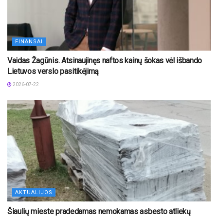
FINANSAI
Vaidas Žagūnis. Atsinaujinęs naftos kainų šokas vėl išbando
Lietuvos verslo pasitikėjimą
2026-07-22
AKTUALIJOS
Šiaulių mieste pradedamas nemokamas asbesto atliekų