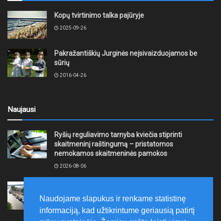
Kopų tvirtinimo talka pajūryje
2025-09-26
Pakražantiškių Jurginės neįsivaizduojamos be
sūrių
2016-04-26
Naujausi
Ryšių reguliavimo tarnyba kviečia stiprinti
skaitmeninį raštingumą – pristatomos
nemokamos skaitmeninės pamokos
2026-08-06
Ernesto Galvanausko bulvaro atnaujinimas
Klaipėdoje juda į priekį
Naudojame slapukus ir renkame statistinę
2026-08-06
informaciją, kad užtikrintume geriausią patirtį