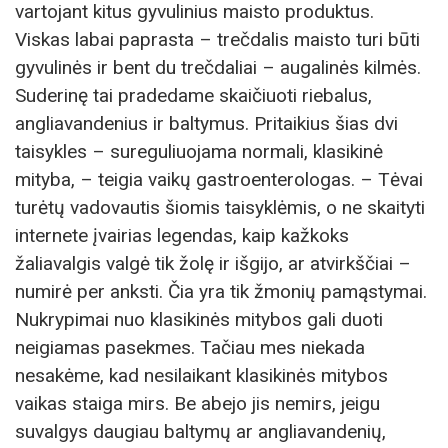
vartojant kitus gyvulinius maisto produktus.
Viskas labai paprasta – trečdalis maisto turi būti
gyvulinės ir bent du trečdaliai – augalinės kilmės.
Suderinę tai pradedame skaičiuoti riebalus,
angliavandenius ir baltymus. Pritaikius šias dvi
taisykles – sureguliuojama normali, klasikinė
mityba, – teigia vaikų gastroenterologas. – Tėvai
turėtų vadovautis šiomis taisyklėmis, o ne skaityti
internete įvairias legendas, kaip kažkoks
žaliavalgis valgė tik žolę ir išgijo, ar atvirkščiai –
numirė per anksti. Čia yra tik žmonių pamąstymai.
Nukrypimai nuo klasikinės mitybos gali duoti
neigiamas pasekmes. Tačiau mes niekada
nesakėme, kad nesilaikant klasikinės mitybos
vaikas staiga mirs. Be abejo jis nemirs, jeigu
suvalgys daugiau baltymų ar angliavandenių,