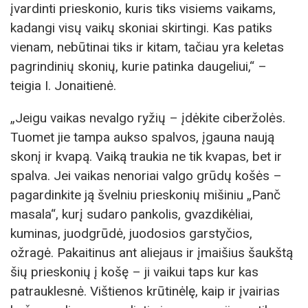
įvardinti prieskonio, kuris tiks visiems vaikams,
kadangi visų vaikų skoniai skirtingi. Kas patiks
vienam, nebūtinai tiks ir kitam, tačiau yra keletas
pagrindinių skonių, kurie patinka daugeliui,“ –
teigia I. Jonaitienė.
„Jeigu vaikas nevalgo ryžių – įdėkite ciberžolės.
Tuomet jie tampa aukso spalvos, įgauna naują
skonį ir kvapą. Vaiką traukia ne tik kvapas, bet ir
spalva. Jei vaikas nenoriai valgo grūdų košės –
pagardinkite ją švelniu prieskonių mišiniu „Panč
masala“, kurį sudaro pankolis, gvazdikėliai,
kuminas, juodgrūdė, juodosios garstyčios,
ožragė. Pakaitinus ant aliejaus ir įmaišius šaukštą
šių prieskonių į košę – ji vaikui taps kur kas
patrauklesnė. Vištienos krūtinėlę, kaip ir įvairias