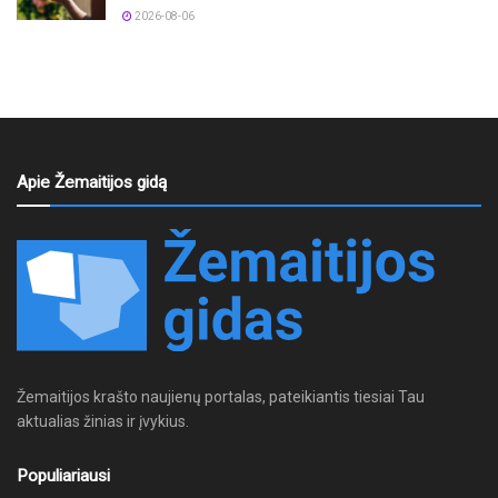
2026-08-06
Apie Žemaitijos gidą
Žemaitijos krašto naujienų portalas, pateikiantis tiesiai Tau
aktualias žinias ir įvykius.
Populiariausi