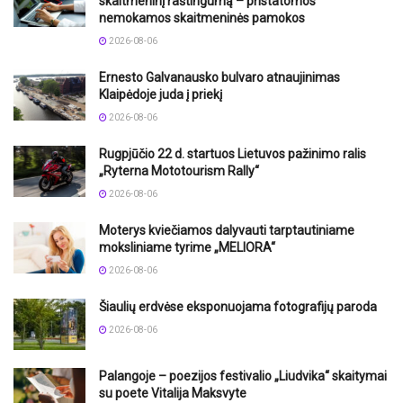
skaitmeninį raštingumą – pristatomos
nemokamos skaitmeninės pamokos
2026-08-06
Ernesto Galvanausko bulvaro atnaujinimas
Klaipėdoje juda į priekį
2026-08-06
Rugpjūčio 22 d. startuos Lietuvos pažinimo ralis
„Ryterna Mototourism Rally“
2026-08-06
Moterys kviečiamos dalyvauti tarptautiniame
moksliniame tyrime „MELIORA“
2026-08-06
Šiaulių erdvėse eksponuojama fotografijų paroda
2026-08-06
Palangoje – poezijos festivalio „Liudvika“ skaitymai
su poete Vitalija Maksvyte