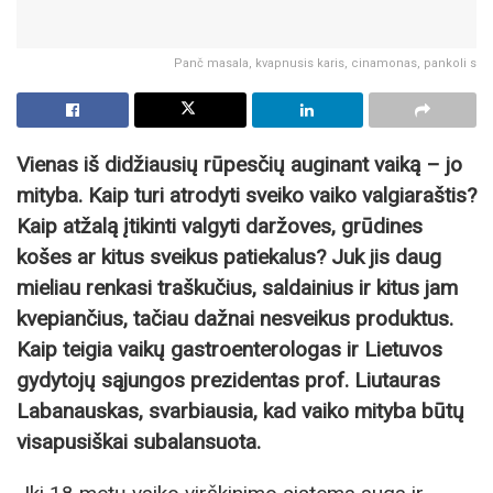
Panč masala, kvapnusis karis, cinamonas, pankoli s
Vienas iš didžiausių rūpesčių auginant vaiką – jo
mityba. Kaip turi atrodyti sveiko vaiko valgiaraštis?
Kaip atžalą įtikinti valgyti daržoves, grūdines
košes ar kitus sveikus patiekalus? Juk jis daug
mieliau renkasi traškučius, saldainius ir kitus jam
kvepiančius, tačiau dažnai nesveikus produktus.
Kaip teigia vaikų gastroenterologas ir Lietuvos
gydytojų sąjungos prezidentas prof. Liutauras
Labanauskas, svarbiausia, kad vaiko mityba būtų
visapusiškai subalansuota.