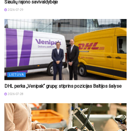
Šiaulių rajono savivaldybėje
2026-07-29
LIETUVA
DHL perka „Venipak“ grupę: stiprins pozicijas Baltijos šalyse
2026-07-28