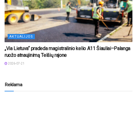
AKTUALIJOS
„Via Lietuva“ pradeda magistralinio kelio A11 Šiauliai–Palanga
ruožo atnaujinimą Telšių rajone
2026-07-21
Reklama