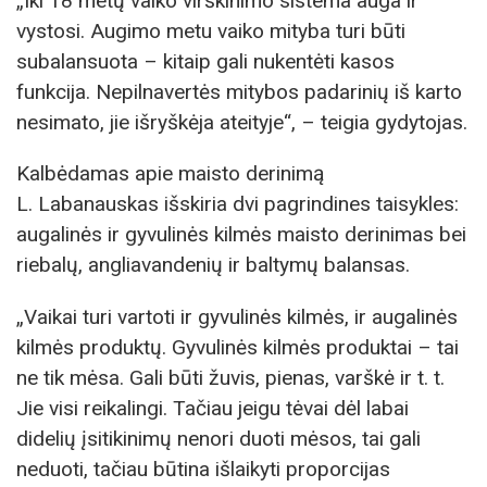
„Iki 18 metų vaiko virškinimo sistema auga ir
vystosi. Augimo metu vaiko mityba turi būti
subalansuota – kitaip gali nukentėti kasos
funkcija. Nepilnavertės mitybos padarinių iš karto
nesimato, jie išryškėja ateityje“, – teigia gydytojas.
Kalbėdamas apie maisto derinimą
L. Labanauskas išskiria dvi pagrindines taisykles:
augalinės ir gyvulinės kilmės maisto derinimas bei
riebalų, angliavandenių ir baltymų balansas.
„Vaikai turi vartoti ir gyvulinės kilmės, ir augalinės
kilmės produktų. Gyvulinės kilmės produktai – tai
ne tik mėsa. Gali būti žuvis, pienas, varškė ir t. t.
Jie visi reikalingi. Tačiau jeigu tėvai dėl labai
didelių įsitikinimų nenori duoti mėsos, tai gali
neduoti, tačiau būtina išlaikyti proporcijas