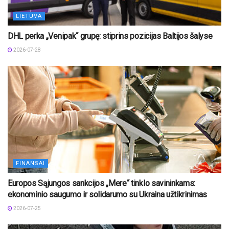
LIETUVA
DHL perka „Venipak“ grupę: stiprins pozicijas Baltijos šalyse
2026-07-28
FINANSAI
Europos Sąjungos sankcijos „Mere“ tinklo savininkams:
ekonominio saugumo ir solidarumo su Ukraina užtikrinimas
2026-07-25