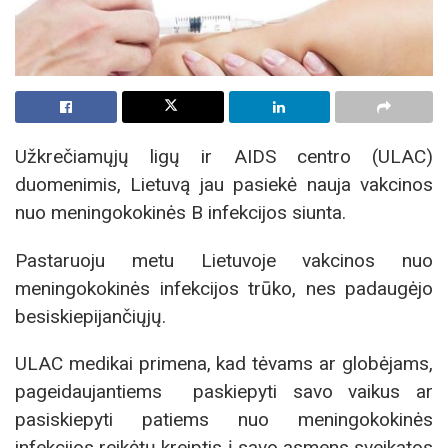
Užkrečiamųjų ligų ir AIDS centro (ULAC)
duomenimis, Lietuvą jau pasiekė nauja vakcinos
nuo meningokokinės B infekcijos siunta.
Pastaruoju metu Lietuvoje vakcinos nuo
meningokokinės infekcijos trūko, nes padaugėjo
besiskiepijančiųjų.
ULAC medikai primena, kad tėvams ar globėjams,
pageidaujantiems paskiepyti savo vaikus ar
pasiskiepyti patiems nuo meningokokinės
infekcijos reikėtų kreiptis į savo asmens sveikatos