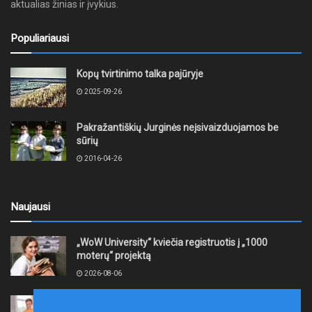
aktualias žinias ir įvykius.
Populiariausi
Kopų tvirtinimo talka pajūryje
2025-09-26
Pakražantiškių Jurginės neįsivaizduojamos be
sūrių
2016-04-26
Naujausi
„WoW University“ kviečia registruotis į „1000
moterų“ projektą
2026-08-06
Tauragės rajono savivaldybė finansuos