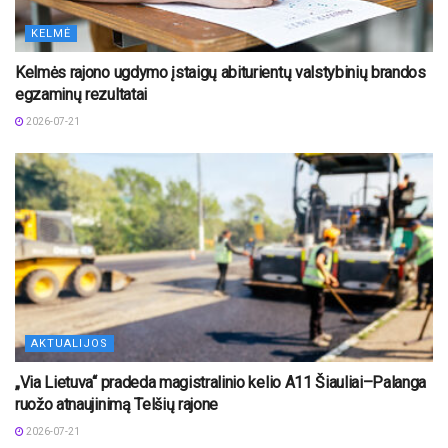
KELMĖ
Kelmės rajono ugdymo įstaigų abiturientų valstybinių brandos
egzaminų rezultatai
2026-07-21
AKTUALIJOS
„Via Lietuva“ pradeda magistralinio kelio A11 Šiauliai–Palanga
ruožo atnaujinimą Telšių rajone
2026-07-21