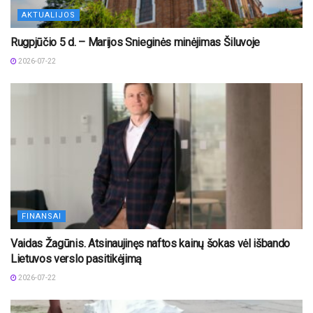
AKTUALIJOS
Rugpjūčio 5 d. – Marijos Snieginės minėjimas Šiluvoje
2026-07-22
FINANSAI
Vaidas Žagūnis. Atsinaujinęs naftos kainų šokas vėl išbando
Lietuvos verslo pasitikėjimą
2026-07-22