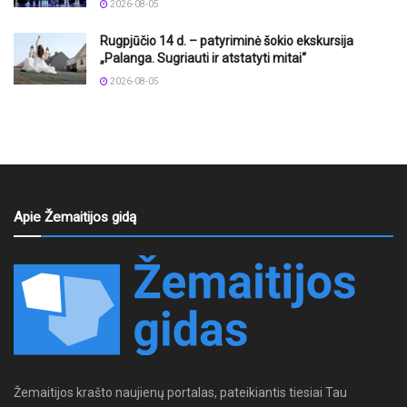
2026-08-05
Rugpjūčio 14 d. – patyriminė šokio ekskursija
„Palanga. Sugriauti ir atstatyti mitai“
2026-08-05
Apie Žemaitijos gidą
Žemaitijos krašto naujienų portalas, pateikiantis tiesiai Tau