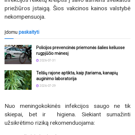
priežiūros įstaigą. Šios vakcinos kainos valstybė
nekompensuoja.
Įdomu
paskaityti
Policijos prevencinės priemonės šalies keliuose
rugpjūčio mėnesį
2026-07-31
Telšių rajone aptikta, kaip įtariama, kanapių
auginimo laboratorija
2026-07-29
Nuo meningokokinės infekcijos saugo ne tik
skiepai, bet ir higiena. Siekiant sumažinti
užsikrėtimo riziką rekomenduojama: