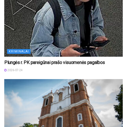
KRIMINALAI
Plungės r. PK pareigūnai prašo visuomenės pagalbos
2026-07-24