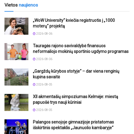
Vietos
naujienos
„WoW University“ kviečia registruotis į „1000
moterų“ projektą
2026-08-06
Tauragės rajono savivaldybė finansuos
neformaliojo mokinių sportinio ugdymo programas
2026-08-06
„Gargždų kūrybos stotyje“ – dar viena renginių
kupina savaitė
2026-08-05
XII akmentašių simpoziumas Kelmėje: miestą
papuošė trys nauji kūriniai
2026-08-05
Palangos senojoje gimnazijoje pristatomas
išskirtinis spektaklis „Jaunuolio kambaryje“