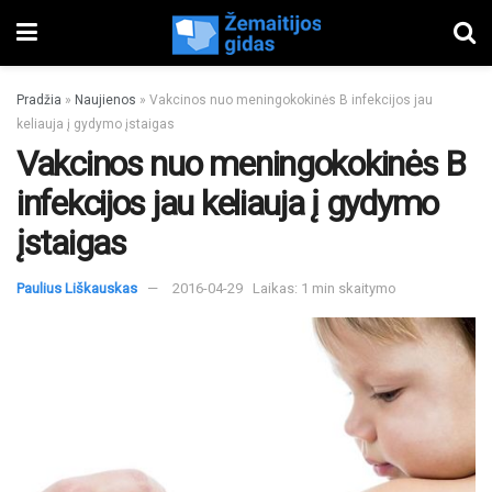
Pradžia
»
Naujienos
»
Vakcinos nuo meningokokinės B infekcijos jau
keliauja į gydymo įstaigas
Vakcinos nuo meningokokinės B
infekcijos jau keliauja į gydymo
įstaigas
Paulius Liškauskas
2016-04-29
Laikas: 1 min skaitymo