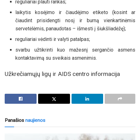
reguliariai plauti rankas;
laikytis kosėjimo ir čiaudėjimo etiketo (kosint ar
čiaudint prisidengti nosį ir burną vienkartinėmis
servetėlėmis, panaudotas – išmesti į šiukšliadėžę);
reguliariai vėdinti ir valyti patalpas;
svarbu užtikrinti kuo mažesnį sergančio asmens
kontaktavimą su sveikais asmenimis.
Užkrečiamųjų ligų ir AIDS centro informacija
Panašios
naujienos