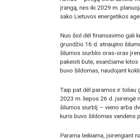
įrangą, nes iki 2029 m. planuo
sako Lietuvos energetikos age
Nuo šiol dėl finansavimo gali k
gruodžio 16 d. atnaujino šilum
šilumos siurblio oras-oras įre
pakeisti bute, esančiame kitos 
buvo šildomas, naudojant koklin
Taip pat dėl paramos ir toliau g
2023 m. liepos 26 d. įsirengė 
šilumos siurblį – vieno arba
kuris buvo šildomas vandens p
Parama teikiama, įsirengiant n