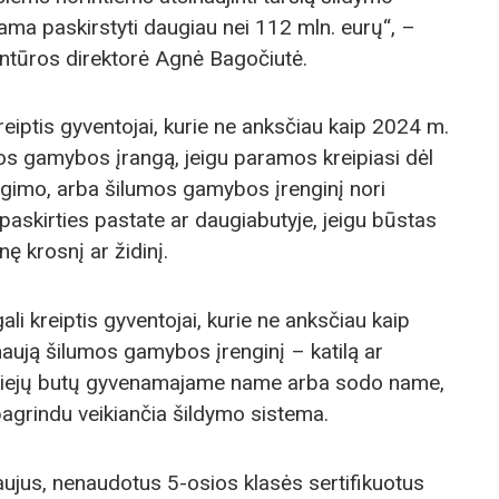
jama paskirstyti daugiau nei 112 mln. eurų“, –
ntūros direktorė Agnė Bagočiutė.
reiptis gyventojai, kurie ne anksčiau kaip 2024 m.
os gamybos įrangą, jeigu paramos kreipiasi dėl
ngimo, arba šilumos gamybos įrenginį nori
paskirties pastate ar daugiabutyje, jeigu būstas
ę krosnį ar židinį.
ali kreiptis gyventojai, kurie ne anksčiau kaip
naują šilumos gamybos įrenginį – katilą ar
 dviejų butų gyvenamajame name arba sodo name,
agrindu veikiančia šildymo sistema.
aujus, nenaudotus 5-osios klasės sertifikuotus