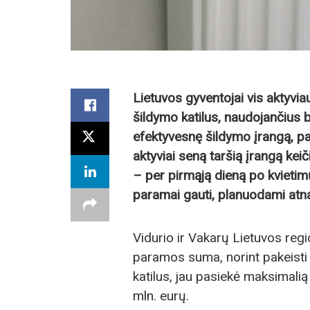
Lietuvos gyventojai vis aktyvia
šildymo katilus, naudojančius b
efektyvesnę šildymo įrangą, p
aktyviai seną taršią įrangą kei
– per pirmąją dieną po kvietim
paramai gauti, planuodami atna
Vidurio ir Vakarų Lietuvos re
paramos suma, norint pakeisti
katilus, jau pasiekė maksimali
mln. eurų.