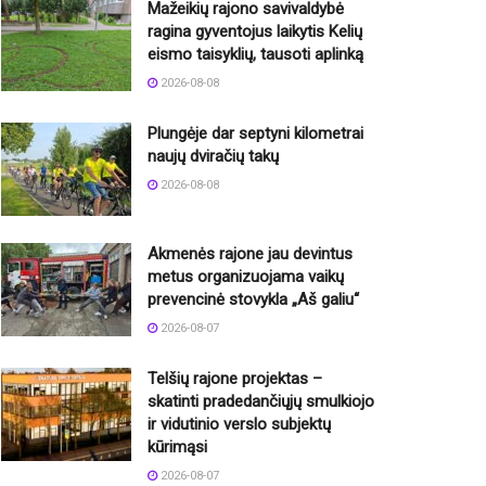
Mažeikių rajono savivaldybė
ragina gyventojus laikytis Kelių
eismo taisyklių, tausoti aplinką
2026-08-08
Plungėje dar septyni kilometrai
naujų dviračių takų
2026-08-08
Akmenės rajone jau devintus
metus organizuojama vaikų
prevencinė stovykla „Aš galiu“
2026-08-07
Telšių rajone projektas –
skatinti pradedančiųjų smulkiojo
ir vidutinio verslo subjektų
kūrimąsi
2026-08-07