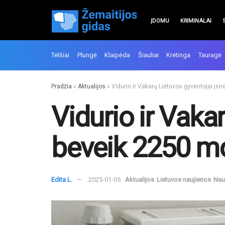
ĮDOMU
KRIMINALAI
Telšiai
Plungė
Klaipėda
Šiauliai
Kretinga
Tauragė
Pradžia
»
Aktualijos
»
Vidurio ir Vakarų Lietuvos gyventojai įs
Vidurio ir Vaka
beveik 2250 mo
Edita L.
2025-01-05
Aktualijos
Lietuvos naujienos
Nau