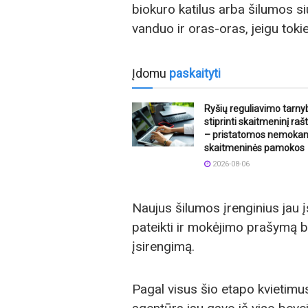
biokuro katilus arba šilumos 
vanduo ir oras-oras, jeigu tokie 
Įdomu
paskaityti
Ryšių reguliavimo tarny
stiprinti skaitmeninį ra
– pristatomos nemoka
skaitmeninės pamokos
2026-08-06
Naujus šilumos įrenginius jau į
pateikti ir mokėjimo prašymą b
įsirengimą.
Pagal visus šio etapo kvietimu