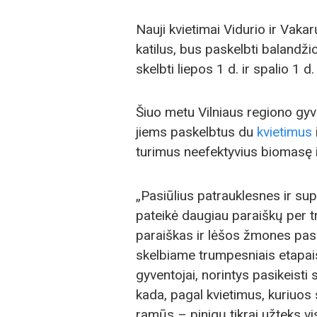
Nauji kvietimai Vidurio ir Vak
katilus, bus paskelbti balandži
skelbti liepos 1 d. ir spalio 1 d.
Šiuo metu Vilniaus regiono gyven
jiems paskelbtus du
kvietimus
turimus neefektyvius biomasę ir
„Pasiūlius patrauklesnes ir su
pateikė daugiau paraiškų per t
paraiškas ir lėšos žmones pasi
skelbiame trumpesniais etapais,
gyventojai, norintys pasikeisti
kada, pagal kvietimus, kuriuos
ramūs – pinigų tikrai užteks vi