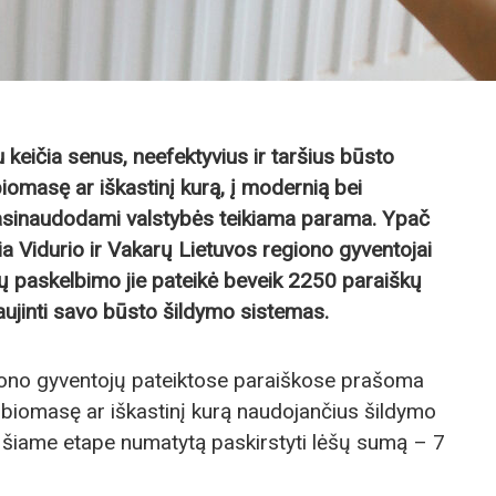
u keičia senus, neefektyvius ir taršius būsto
iomasę ar iškastinį kurą, į modernią bei
asinaudodami valstybės teikiama parama. Ypač
čia Vidurio ir Vakarų Lietuvos regiono gyventojai
ų paskelbimo jie pateikė beveik 2250 paraiškų
ujinti savo būsto šildymo sistemas.
giono gyventojų pateiktose paraiškose prašoma
 biomasę ar iškastinį kurą naudojančius šildymo
ą šiame etape numatytą paskirstyti lėšų sumą – 7