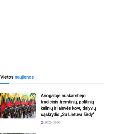
Vietos
naujienos
Ariogaloje nuskambėjo
tradicinis tremtinių, politinių
kalinių ir laisvės kovų dalyvių
sąskrydis „Su Lietuva širdy“
2026-08-08