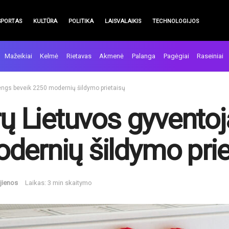
SPORTAS
KULTŪRA
POLITIKA
LAISVALAIKIS
TECHNOLOGIJOS
Mažeikiai
Kelmė
Rietavas
Akmenė
Palanga
Pagėgiai
Raseiniai
irengs beveik 2250 modernių šildymo prietaisų
rų Lietuvos gyventoj
dernių šildymo prie
jienos
Laikas: 3 min skaitymo