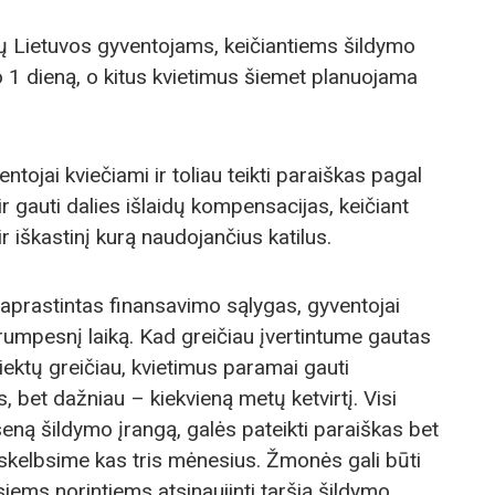
arų Lietuvos gyventojams, keičiantiems šildymo
o 1 dieną, o kitus kvietimus šiemet planuojama
tojai kviečiami ir toliau teikti paraiškas pagal
ir gauti dalies išlaidų kompensacijas, keičiant
 iškastinį kurą naudojančius katilus.
paprastintas finansavimo sąlygas, gyventojai
rumpesnį laiką. Kad greičiau įvertintume gautas
ektų greičiau, kvietimus paramai gauti
 bet dažniau – kiekvieną metų ketvirtį. Visi
 seną šildymo įrangą, galės pateikti paraiškas bet
 skelbsime kas tris mėnesius. Žmonės gali būti
siems norintiems atsinaujinti taršią šildymo