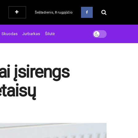
Šeštadienis, 8 rugpjūčio
Skuodas
Jurbarkas
Šilutė
ai įsirengs
taisų