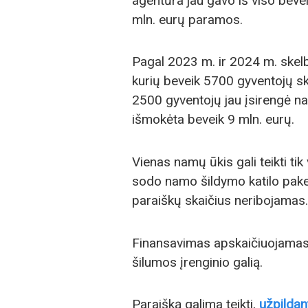
agentūra jau gavo iš viso bev
mln. eurų paramos.
Pagal 2023 m. ir 2024 m. skel
kurių beveik 5700 gyventojų sk
2500 gyventojų jau įsirengė nau
išmokėta beveik 9 mln. eurų.
Vienas namų ūkis gali teikti ti
sodo namo šildymo katilo pakeit
paraiškų skaičius neribojamas.
Finansavimas apskaičiuojamas
šilumos įrenginio galią.
Paraišką galima teikti,
užpildan