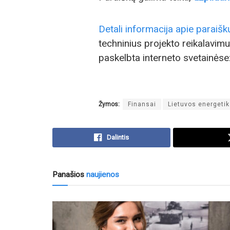
Detali informacija apie paraiš
techninius projekto reikalavimu
paskelbta interneto svetainėse
Žymos:
Finansai
Lietuvos energeti
Dalintis
Panašios
naujienos