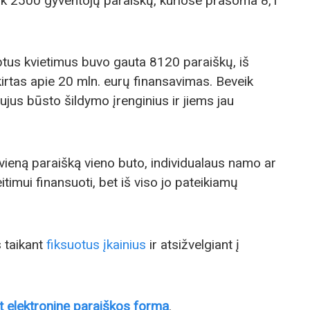
eik 2500 gyventojų paraiškų, kuriose prašoma 8,1
btus kvietimus buvo gauta 8120 paraiškų, iš
irtas apie 20 mln. eurų finansavimas. Beveik
jus būsto šildymo įrenginius ir jiems jau
k vieną paraišką vieno buto, individualaus namo ar
imui finansuoti, bet iš viso jo pateikiamų
 taikant
fiksuotus įkainius
ir atsižvelgiant į
t elektroninę paraiškos formą
.