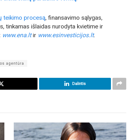
kų teikimo procesą
, finansavimo sąlygas,
s, tinkamas išlaidas nurodyta kvietime ir
:
www.ena.lt
ir
www.esinvesticijos.lt
.
kos agentūra
Dalintis