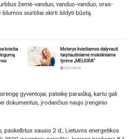
siurblius žemė-vanduo, vanduo-vanduo, oras-
šilumos siurbliai skirti šildyti būstą.
ba kviečia
Moterys kviečiamos dalyvauti
štingumą
tarptautiniame moksliniame
mos
tyrime „MELIORA“
2026-08-06
sirengę gyventojai, pateikę paraišką, kartu gali
ei dokumentus, įrodančius naujo įrenginio
s, paskelbtus sausio 2 d., Lietuvos energetikos