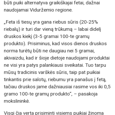
būti puiki alternatyva graikiškajai fetai, dažnai
naudojamai Viduržemio regione.
„Feta iš tiesų yra gana riebus sūris (20-25%
riebalų) ir turi dar vieną trūkumą – labai didelį
druskos kiekį (3-5 gramai 100-te gramų
produkto). Prisiminus, kad visos dienos druskos
norma turėtų būti ne daugiau nei 5 gramai,
akivaizdu, kad ir šioje dietoje naudojami produktai
ne visi yra patys palankiausi sveikatai. Tuo tarpu
mūsų tradicinis varškės sūris, taip pat puikiai
tinkantis prie salotų, riebumu yra panašus į fetą,
tačiau druskos jame dažniausiai rasime vos iki 0,5
gramo 100-te gramų produkto“, – pasakoja
mokslininkė.
Visgi čia verta prisiminti visiems puikiai žinoma