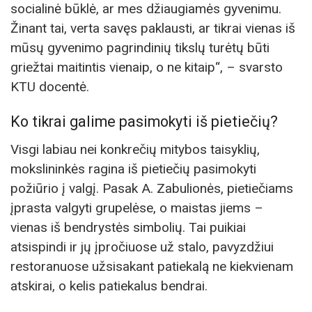
socialinė būklė, ar mes džiaugiamės gyvenimu.
Žinant tai, verta savęs paklausti, ar tikrai vienas iš
mūsų gyvenimo pagrindinių tikslų turėtų būti
griežtai maitintis vienaip, o ne kitaip“, – svarsto
KTU docentė.
Ko tikrai galime pasimokyti iš pietiečių?
Visgi labiau nei konkrečių mitybos taisyklių,
mokslininkės ragina iš pietiečių pasimokyti
požiūrio į valgį. Pasak A. Zabulionės, pietiečiams
įprasta valgyti grupelėse, o maistas jiems –
vienas iš bendrystės simbolių. Tai puikiai
atsispindi ir jų įpročiuose už stalo, pavyzdžiui
restoranuose užsisakant patiekalą ne kiekvienam
atskirai, o kelis patiekalus bendrai.