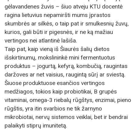
gėlavandenes žuvis – šiuo atveju KTU docentė
ragina lietuvius nepamiršti mums įprastos
skumbrės ar silkės, o taip pat ir smulkesnių žuvų,
kurios, gali būti ir pigesnės, ir ne ką mažiau
vertingos nei atlantinė lašiša.
Taip pat, kaip vieną iš Šiaurės šalių dietos
išskirtinumų, mokslininkė mini fermentuotus
produktus – jogurtą, kefyrą, kombučią, raugintas
daržoves ar net vaisius, raugintą sūrį ar sviestą.
Šiuose produktuose esančios vertingos
medžiagos, tokios kaip probiotikai, B grupės
vitaminai, omega-3 riebalų rūgštys, enzimai, pieno
rūgštis, yra itin svarbios ne tik žarnyno
mikrobiotai, nervų sistemos veiklai, bet ir bendrai
palaikyti stiprų imunitetą.