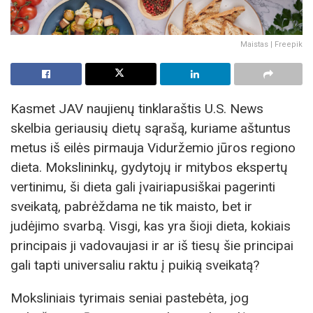
Maistas | Freepik
Kasmet JAV naujienų tinklaraštis U.S. News
skelbia geriausių dietų sąrašą, kuriame aštuntus
metus iš eilės pirmauja Viduržemio jūros regiono
dieta. Mokslininkų, gydytojų ir mitybos ekspertų
vertinimu, ši dieta gali įvairiapusiškai pagerinti
sveikatą, pabrėždama ne tik maisto, bet ir
judėjimo svarbą. Visgi, kas yra šioji dieta, kokiais
principais ji vadovaujasi ir ar iš tiesų šie principai
gali tapti universaliu raktu į puikią sveikatą?
Moksliniais tyrimais seniai pastebėta, jog