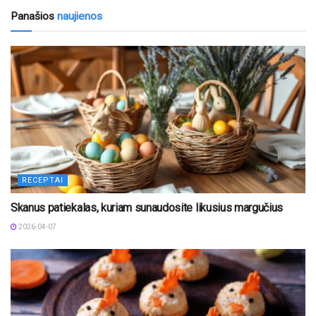
Panašios
naujienos
RECEPTAI
Skanus patiekalas, kuriam sunaudosite likusius margučius
2026-04-07