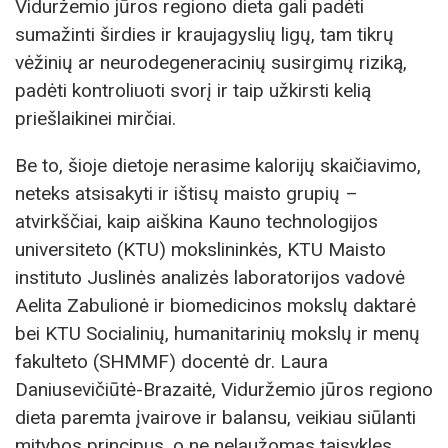
Viduržemio jūros regiono dieta gali padėti
sumažinti širdies ir kraujagyslių ligų, tam tikrų
vėžinių ar neurodegeneracinių susirgimų riziką,
padėti kontroliuoti svorį ir taip užkirsti kelią
priešlaikinei mirčiai.
Be to, šioje dietoje nerasime kalorijų skaičiavimo,
neteks atsisakyti ir ištisų maisto grupių –
atvirkščiai, kaip aiškina Kauno technologijos
universiteto (KTU) mokslininkės, KTU Maisto
instituto Juslinės analizės laboratorijos vadovė
Aelita Zabulionė ir biomedicinos mokslų daktarė
bei KTU Socialinių, humanitarinių mokslų ir menų
fakulteto (SHMMF) docentė dr. Laura
Daniusevičiūtė-Brazaitė, Viduržemio jūros regiono
dieta paremta įvairove ir balansu, veikiau siūlanti
mitybos principus, o ne nelaužomas taisykles.