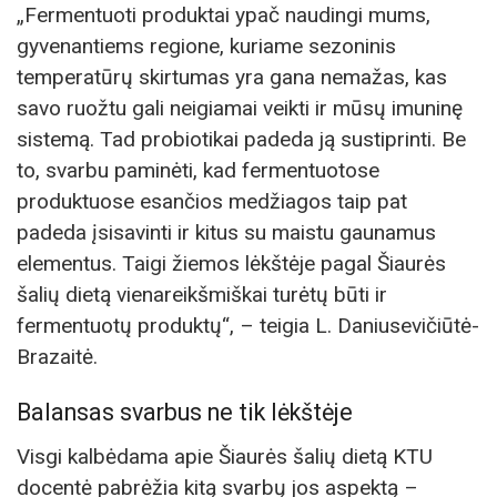
„Fermentuoti produktai ypač naudingi mums,
gyvenantiems regione, kuriame sezoninis
temperatūrų skirtumas yra gana nemažas, kas
savo ruožtu gali neigiamai veikti ir mūsų imuninę
sistemą. Tad probiotikai padeda ją sustiprinti. Be
to, svarbu paminėti, kad fermentuotose
produktuose esančios medžiagos taip pat
padeda įsisavinti ir kitus su maistu gaunamus
elementus. Taigi žiemos lėkštėje pagal Šiaurės
šalių dietą vienareikšmiškai turėtų būti ir
fermentuotų produktų“, – teigia L. Daniusevičiūtė-
Brazaitė.
Balansas svarbus ne tik lėkštėje
Visgi kalbėdama apie Šiaurės šalių dietą KTU
docentė pabrėžia kitą svarbų jos aspektą –