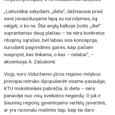
„Lietuviškai sakydami „dieta“, dažniausiai prieš
save įsivaizduojame lapą su nurodymais, ką
valgyti, o ko ne. Štai anglų kalboje žodis „diet“
suprantamas daug plačiau – tai nėra konkretus
ribojimų sąrašas, bet labiau visa koncepcija,
nurodanti pagrindines gaires, kaip pačiam
nuspręsti, kas tinkama, o kas – nelabai“, –
akcentuoja A. Zabulionė.
Visgi, nors Viduržemio jūros regiono mitybos
principai netruko išpopuliarėti visame pasaulyje,
KTU mokslininkės pabrėžia, ši dieta – nėra
panacėja nuo visų sveikatos negandų. O juk ir
šiaurinių regionų gyventojams vertėtų įsivertinti,
ar yra racionalu maitintis taip, kaip tai daro