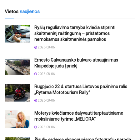
Vietos
naujienos
Ryšių reguliavimo tarnyba kviečia stiprinti
skaitmeninį raštingumą – pristatomos
nemokamos skaitmeninės pamokos
2026-08-06
Ernesto Galvanausko bulvaro atnaujinimas
Klaipėdoje juda į priekį
2026-08-06
Rugpjūčio 22 d. startuos Lietuvos pažinimo ralis
„Ryterna Mototourism Rally“
2026-08-06
Moterys kviečiamos dalyvauti tarptautiniame
moksliniame tyrime „MELIORA“
2026-08-06
Šiaulių erdvėse eksponuojama fotografijų paroda