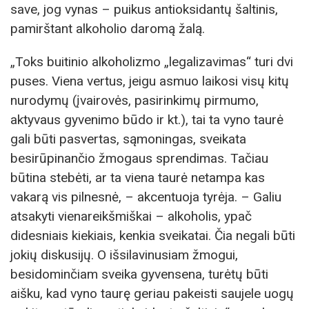
save, jog vynas – puikus antioksidantų šaltinis,
pamirštant alkoholio daromą žalą.
„Toks buitinio alkoholizmo „legalizavimas“ turi dvi
puses. Viena vertus, jeigu asmuo laikosi visų kitų
nurodymų (įvairovės, pasirinkimų pirmumo,
aktyvaus gyvenimo būdo ir kt.), tai ta vyno taurė
gali būti pasvertas, sąmoningas, sveikata
besirūpinančio žmogaus sprendimas. Tačiau
būtina stebėti, ar ta viena taurė netampa kas
vakarą vis pilnesnė, – akcentuoja tyrėja. – Galiu
atsakyti vienareikšmiškai – alkoholis, ypač
didesniais kiekiais, kenkia sveikatai. Čia negali būti
jokių diskusijų. O išsilavinusiam žmogui,
besidominčiam sveika gyvensena, turėtų būti
aišku, kad vyno taurę geriau pakeisti saujele uogų