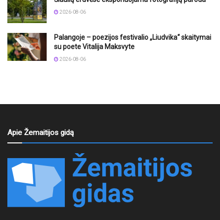
2026-08-06
Palangoje – poezijos festivalio „Liudvika“ skaitymai
su poete Vitalija Maksvyte
2026-08-06
Apie Žemaitijos gidą