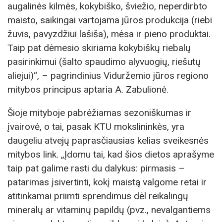
augalinės kilmės, kokybiško, šviežio, neperdirbto
maisto, saikingai vartojama jūros produkcija (riebi
žuvis, pavyzdžiui lašiša), mėsa ir pieno produktai.
Taip pat dėmesio skiriama kokybiškų riebalų
pasirinkimui (šalto spaudimo alyvuogių, riešutų
aliejui)“, – pagrindinius Viduržemio jūros regiono
mitybos principus aptaria A. Zabulionė.
Šioje mityboje pabrėžiamas sezoniškumas ir
įvairovė, o tai, pasak KTU mokslininkės, yra
daugeliu atvejų paprasčiausias kelias sveikesnės
mitybos link. „Įdomu tai, kad šios dietos aprašyme
taip pat galime rasti du dalykus: pirmasis –
patarimas įsivertinti, kokį maistą valgome retai ir
atitinkamai priimti sprendimus dėl reikalingų
mineralų ar vitaminų papildų (pvz., nevalgantiems