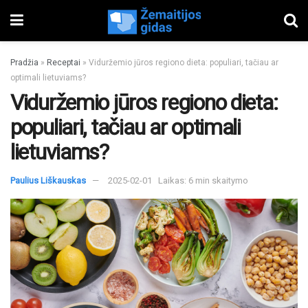
Pradžia
»
Receptai
»
Viduržemio jūros regiono dieta: populiari, tačiau ar
optimali lietuviams?
Viduržemio jūros regiono dieta:
populiari, tačiau ar optimali
lietuviams?
Paulius Liškauskas
2025-02-01
Laikas: 6 min skaitymo