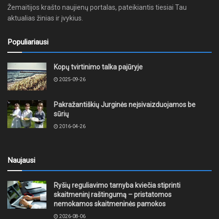
Žemaitijos krašto naujienų portalas, pateikiantis tiesiai Tau
aktualias žinias ir įvykius.
Populiariausi
Kopų tvirtinimo talka pajūryje
2025-09-26
Pakražantiškių Jurginės neįsivaizduojamos be
sūrių
2016-04-26
Naujausi
Ryšių reguliavimo tarnyba kviečia stiprinti
skaitmeninį raštingumą – pristatomos
nemokamos skaitmeninės pamokos
2026-08-06