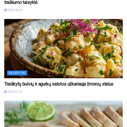
traškumo taisyklė
2026-03-25
RECEPTAI
Traiškytų bulvių ir agurkų salotos užkariauja žmonių stalus
2026-01-27