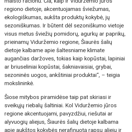
maisto racionu. Čia, kaip ir Viduržemio jūros
regiono dietoje, akcentuojamas šviežumas,
ekologiškumas, aukšta produktų kokybė, jų
sezoniškumas. Ir būtent dėl sezoniškumo vietoje
visus metus šviežių pomidorų, agurkų ar paprikų,
prieinamų Viduržemio regione, Šiaurės šalių
dietoje kalbame apie šaltesniame klimate
augančias daržoves, tokias kaip kopūstai, lapiniai
ar briuseliniai kopūstai, šakniavaisiai, grybai,
sezoninės uogos, ankštiniai produktai“, – teigia
mokslininkė.
Šiose mitybos piramidėse taip pat skiriasi ir
sveikųjų riebalų šaltiniai. Kol Viduržemio jūros
regione akcentuojami, pavyzdžiui, riešutai ar
alyvuogių aliejus, Šiaurės šalių dietoje kalbama
apie aukštos kokybės nerafinuotą rapsų aliejų ir