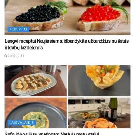
RECEPTAI
Lengvi receptai Naujiesiems: išbandykite užkandžius su ikrais
ir krabų lazdelėmis
2025-12-31
LAISVALAIKIS
Šefo idėjos jūsų ypatingam Naujųjų metų stalui