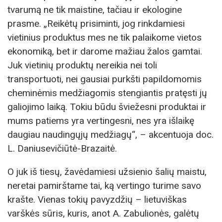
tvarumą ne tik maistine, tačiau ir ekologine
prasme. „Reikėtų prisiminti, jog rinkdamiesi
vietinius produktus mes ne tik palaikome vietos
ekonomiką, bet ir darome mažiau žalos gamtai.
Juk vietinių produktų nereikia nei toli
transportuoti, nei gausiai purkšti papildomomis
cheminėmis medžiagomis stengiantis pratęsti jų
galiojimo laiką. Tokiu būdu šviežesni produktai ir
mums patiems yra vertingesni, nes yra išlaikę
daugiau naudingųjų medžiagų“, – akcentuoja doc.
L. Daniusevičiūtė-Brazaitė.
O juk iš tiesų, žavėdamiesi užsienio šalių maistu,
neretai pamirštame tai, ką vertingo turime savo
krašte. Vienas tokių pavyzdžių – lietuviškas
varškės sūris, kuris, anot A. Zabulionės, galėtų