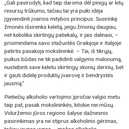
„Gali pasirodyti, kad taip daroma dėl pinigų ar kitų
resursų trūkumo, tačiau tai yra puiki idėja
įgyvendinti įvairios mitybos principus. Susirinkę
žmonės išsirenka keletą, jeigu žmonių daugiau,
net keliolika skirtingų patiekalų, ir jais dalinasi, –
prisimindama savo stažuotės Graikijoje ir Italijoje
patirtis pasakoja mokslininkė. – Tai, iš tikrųjų,
puikus būdas ne tik padidinti valgymo malonumą,
nustebinti save keletu skirtingų skonių derinių, bet
ir gauti didelę produktų įvairovę ir bendrystės
jausmą.“
Pietiečių alkoholio vartojimo įpročiai valgio metu
taip pat, pasak mokslininkės, kitokie nei mūsų.
Viduržemio jūros regiono šalyse dažnesnis
pasirinkimas yra ne stiprus alkoholinis gėrimas,