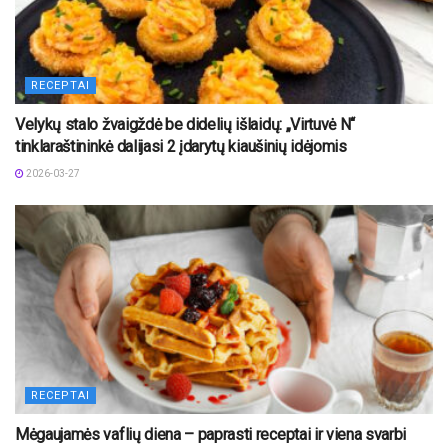
RECEPTAI
Velykų stalo žvaigždė be didelių išlaidų: „Virtuvė N“
tinklaraštininkė dalijasi 2 įdarytų kiaušinių idėjomis
2026-03-27
RECEPTAI
Mėgaujamės vaflių diena – paprasti receptai ir viena svarbi