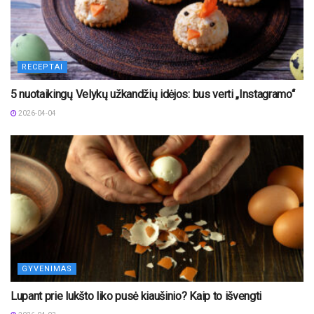
RECEPTAI
5 nuotaikingų Velykų užkandžių idėjos: bus verti „Instagramo“
2026-04-04
GYVENIMAS
Lupant prie lukšto liko pusė kiaušinio? Kaip to išvengti