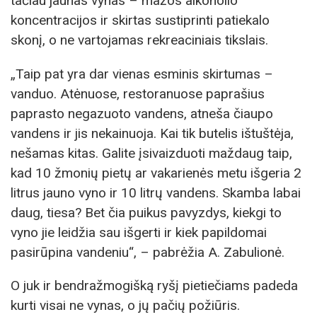
tačiau jaunas vynas – mažos alkoholio
koncentracijos ir skirtas sustiprinti patiekalo
skonį, o ne vartojamas rekreaciniais tikslais.
„Taip pat yra dar vienas esminis skirtumas –
vanduo. Atėnuose, restoranuose paprašius
paprasto negazuoto vandens, atneša čiaupo
vandens ir jis nekainuoja. Kai tik butelis ištuštėja,
nešamas kitas. Galite įsivaizduoti maždaug taip,
kad 10 žmonių pietų ar vakarienės metu išgeria 2
litrus jauno vyno ir 10 litrų vandens. Skamba labai
daug, tiesa? Bet čia puikus pavyzdys, kiekgi to
vyno jie leidžia sau išgerti ir kiek papildomai
pasirūpina vandeniu“, – pabrėžia A. Zabulionė.
O juk ir bendražmogišką ryšį pietiečiams padeda
kurti visai ne vynas, o jų pačių požiūris.