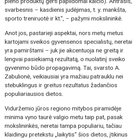
pieno produktų gerti papildomai kalcio). Antrasis,
svarbesnis – kasdienis judėjimas, t. y. mankšta,
sporto treniruotė ir kt.“, – pažymi mokslininkė.
Anot jos, pastarieji aspektai, nors metų metus
kartojami sveikos gyvensenos specialistų, neretai
yra pamirštami – juk jie akcentuoja ne greitą ir
lengvai pasiekiamą rezultatą, o nuolatinį sveiko
gyvenimo būdo propagavimą. Tai, svarsto A.
Zabulionė, veikiausiai yra mažiau patrauklu nei
stebuklingus ir greitus rezultatus žadančios
populiariausios dietos.
Viduržemio jūros regiono mitybos piramidėje
minima vyno taurė valgio metu taip pat, pasak
mokslininkės, neretai tampa populiariu, tačiau
klaidingu pretekstu „laikytis“ šios dietos, įtikinus