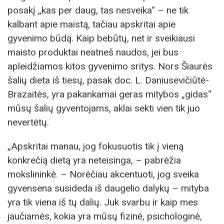
posakį „kas per daug, tas nesveika“ – ne tik
kalbant apie maistą, tačiau apskritai apie
gyvenimo būdą. Kaip bebūtų, net ir sveikiausi
maisto produktai neatneš naudos, jei bus
apleidžiamos kitos gyvenimo sritys. Nors Šiaurės
šalių dieta iš tiesų, pasak doc. L. Daniusevičiūtė-
Brazaitės, yra pakankamai geras mitybos „gidas“
mūsų šalių gyventojams, aklai sekti vien tik juo
nevertėtų.
„Apskritai manau, jog fokusuotis tik į vieną
konkrečią dietą yra neteisinga, – pabrėžia
mokslininkė. – Norėčiau akcentuoti, jog sveika
gyvensena susideda iš daugelio dalykų – mityba
yra tik viena iš tų dalių. Juk svarbu ir kaip mes
jaučiamės, kokia yra mūsų fizinė, psichologinė,