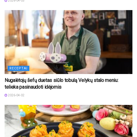
2026-04-03
RECEPTAI
Nugalėtojų šefų duetas siūlo tobulą Velykų stalo meniu:
telieka pasinaudoti idėjomis
2026-04-02