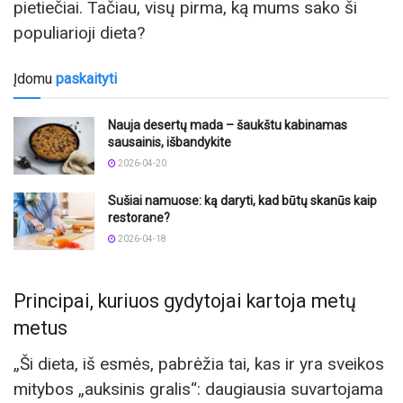
pietiečiai. Tačiau, visų pirma, ką mums sako ši
populiarioji dieta?
Įdomu
paskaityti
Nauja desertų mada – šaukštu kabinamas
sausainis, išbandykite
2026-04-20
Sušiai namuose: ką daryti, kad būtų skanūs kaip
restorane?
2026-04-18
Principai, kuriuos gydytojai kartoja metų
metus
„Ši dieta, iš esmės, pabrėžia tai, kas ir yra sveikos
mitybos „auksinis gralis“: daugiausia suvartojama