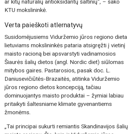
ar kitų natūralių antioksidantų šaltinių“, – sako
KTU mokslininkė.
Verta paieškoti atlernatyvų
Susidomėjusiems Viduržemio jūros regiono dieta
lietuviams mokslininkės pataria atsigręžti į vietinį
maisto racioną bei apsvarstyti vadinamosios
Šiaurės šalių dietos (angl. Nordic diet) siūlomas
mitybos gaires. Pastarosios, pasak doc. L.
Daniusevičiūtės-Brazaitės, atitinka Viduržemio
jūros regiono dietos koncepciją, tačiau
dominuojantys maisto produktai – žymiai labiau
pritaikyti šaltesniame klimate gyvenantiems
žmonėms.
„Tai principai sukurti remiantis Skandinavijos šalių