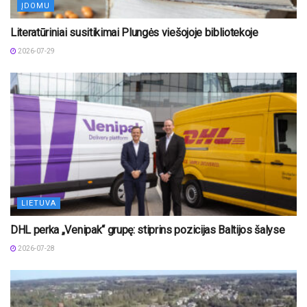
ĮDOMU
Literatūriniai susitikimai Plungės viešojoje bibliotekoje
2026-07-29
LIETUVA
DHL perka „Venipak“ grupę: stiprins pozicijas Baltijos šalyse
2026-07-28