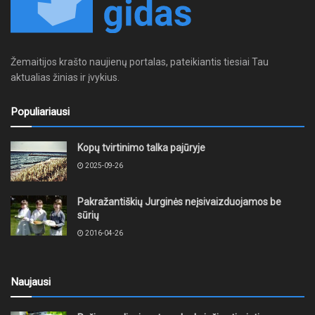
Žemaitijos krašto naujienų portalas, pateikiantis tiesiai Tau
aktualias žinias ir įvykius.
Populiariausi
Kopų tvirtinimo talka pajūryje
2025-09-26
Pakražantiškių Jurginės neįsivaizduojamos be
sūrių
2016-04-26
Naujausi