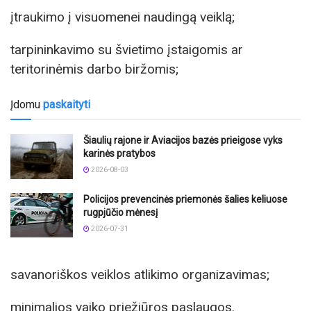
įtraukimo į visuomenei naudingą veiklą;
tarpininkavimo su švietimo įstaigomis ar
teritorinėmis darbo biržomis;
Įdomu
paskaityti
Šiaulių rajone ir Aviacijos bazės prieigose vyks
karinės pratybos
2026-08-03
Policijos prevencinės priemonės šalies keliuose
rugpjūčio mėnesį
2026-07-31
savanoriškos veiklos atlikimo organizavimas;
minimalios vaiko priežiūros paslaugos.