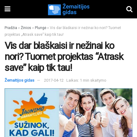
Pradžia
»
Žinios
»
Plungė
»
Vis dar blaškaisi ir nežinai ko nori? Tuomet
projektas „Atrask save” kaip tik tau!
Vis dar blaškaisi ir nežinai ko
nori? Tuomet projektas “Atrask
save” kaip tik tau!
Žemaitijos gidas
2017-04-12
Laikas: 1 min skaitymo