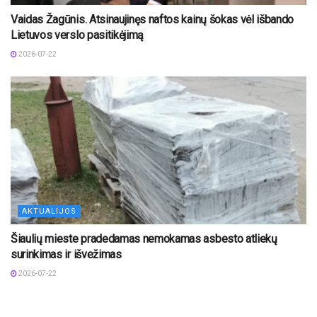
Vaidas Žagūnis. Atsinaujinęs naftos kainų šokas vėl išbando
Lietuvos verslo pasitikėjimą
2026-07-22
AKTUALIJOS
Šiaulių mieste pradedamas nemokamas asbesto atliekų
surinkimas ir išvežimas
2026-07-22