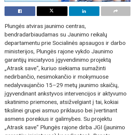
Plungės atviras jaunimo centras,
bendradarbiaudamas su Jaunimo reikalų
departamentu prie Socialinės apsaugos ir darbo
ministerijos, Plungės rajone vykdo Jaunimo
garantijų iniciatyvos įgyvendinimo projektą
„Atrask save“, kuriuo siekiama sumažinti
nedirbančio, nesimokančio ir mokymuose
nedalyvaujančio 15–29 metų jaunimo skaičių,
įgyvendinant ankstyvos intervencijos ir aktyvumo
skatinimo priemones, atsižvelgiant į tai, kokiai
tikslinei grupei asmuo priklauso bei įvertinant
asmens poreikius ir galimybes. Su projektu
„Atrask save“ Plungės rajone dirba JGI (jaunimo