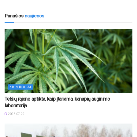
Panašios
naujienos
KRIMINALAI
Telšių rajone aptikta, kaip įtariama, kanapių auginimo
laboratorija
2026-07-29