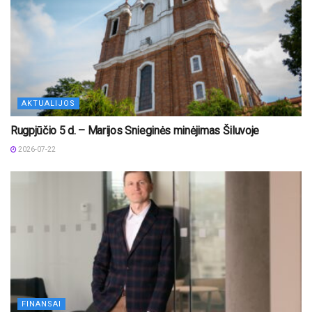
AKTUALIJOS
Rugpjūčio 5 d. – Marijos Snieginės minėjimas Šiluvoje
2026-07-22
FINANSAI