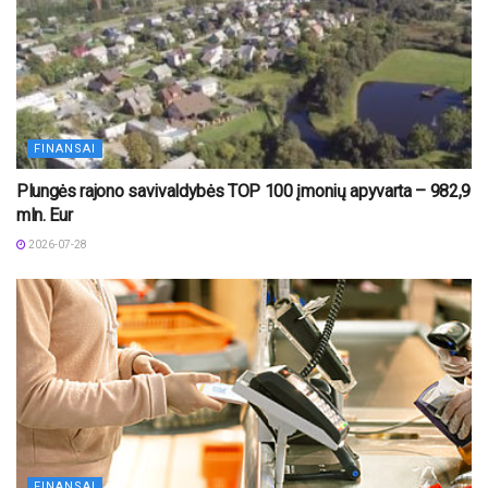
FINANSAI
Plungės rajono savivaldybės TOP 100 įmonių apyvarta – 982,9
mln. Eur
2026-07-28
FINANSAI