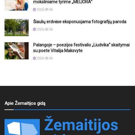
moksliniame tyrime „MELIORA“
2026-08-06
Šiaulių erdvėse eksponuojama fotografijų paroda
2026-08-06
Palangoje – poezijos festivalio „Liudvika“ skaitymai
su poete Vitalija Maksvyte
2026-08-06
Apie Žemaitijos gidą