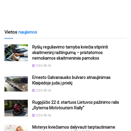
Vietos
naujienos
Ryšių reguliavimo tarnyba kviečia stiprinti
skaitmeninį raštingumą – pristatomos
nemokamos skaitmeninės pamokos
2026-08-06
Ernesto Galvanausko bulvaro atnaujinimas
Klaipėdoje juda į priekį
2026-08-06
Rugpjūčio 22 d. startuos Lietuvos pažinimo ralis
„Ryterna Mototourism Rally“
2026-08-06
Moterys kviečiamos dalyvauti tarptautiniame