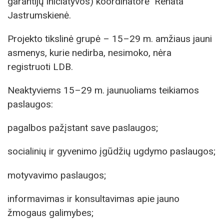
garantijų iniciatyvos) koordinatorė Renata
Jastrumskienė.
Projekto tikslinė grupė – 15–29 m. amžiaus jauni
asmenys, kurie nedirba, nesimoko, nėra
registruoti LDB.
Neaktyviems 15–29 m. jaunuoliams teikiamos
paslaugos:
pagalbos pažįstant save paslaugos;
socialinių ir gyvenimo įgūdžių ugdymo paslaugos;
motyvavimo paslaugos;
informavimas ir konsultavimas apie jauno
žmogaus galimybes;