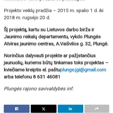
Projekto veiklų pradžia – 2015 m. spalio 1 d. iki
2018 m. rugsėjo 20 d.
Šį projektą, kartu su Lietuvos darbo birža ir
Jaunimo reikalų departamentu, vykdo Plungės
Atviras jaunimo centras, A.Vaišvilos g. 32, Plungė.
Norinčius dalyvauti projekte ar pažįstančius
jaunuolių, kuriems būtų tinkamas toks projektas –
kviečiame kreiptis el. paštu
plunge.jgi@gmail.com
arba telefonu 8 631 46081
Plungės rajono savivaldybės inf.