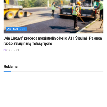
AKTUALIJOS
„Via Lietuva“ pradeda magistralinio kelio A11 Šiauliai–Palanga
ruožo atnaujinimą Telšių rajone
2026-07-21
Reklama