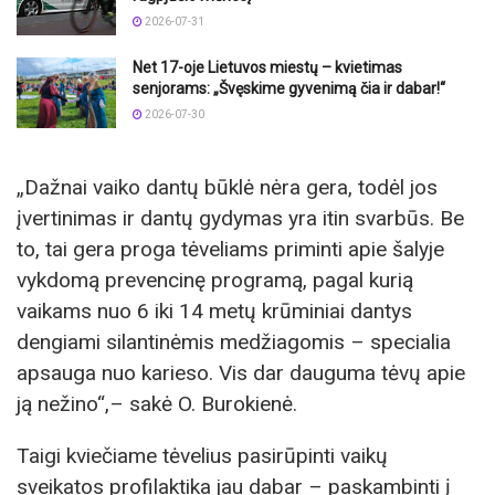
2026-07-31
Net 17-oje Lietuvos miestų – kvietimas
senjorams: „Švęskime gyvenimą čia ir dabar!“
2026-07-30
„Dažnai vaiko dantų būklė nėra gera, todėl jos
įvertinimas ir dantų gydymas yra itin svarbūs. Be
to, tai gera proga tėveliams priminti apie šalyje
vykdomą prevencinę programą, pagal kurią
vaikams nuo 6 iki 14 metų krūminiai dantys
dengiami silantinėmis medžiagomis – specialia
apsauga nuo karieso. Vis dar dauguma tėvų apie
ją nežino“,– sakė O. Burokienė.
Taigi kviečiame tėvelius pasirūpinti vaikų
sveikatos profilaktika jau dabar – paskambinti į