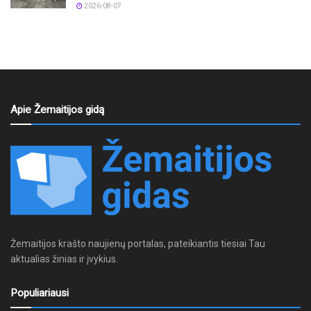
2026-08-07
Apie Žemaitijos gidą
Žemaitijos krašto naujienų portalas, pateikiantis tiesiai Tau
aktualias žinias ir įvykius.
Populiariausi