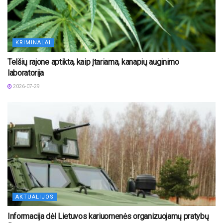
KRIMINALAI
Telšių rajone aptikta, kaip įtariama, kanapių auginimo
laboratorija
2026-07-29
AKTUALIJOS
Informacija dėl Lietuvos kariuomenės organizuojamų pratybų