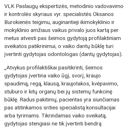
VLK Paslaugų ekspertizės, metodinio vadovavimo
ir kontrolės skyriaus vyr. specialistės Oksanos
Burokienės teigimu, auginantieji ikimokyklinio ir
mokyklinio amžiaus vaikus privalo juos kartą per
metus atvesti pas šeimos gydytoją profilaktiniam
sveikatos patikrinimui, o vaiko dantų būklę turi
įvertinti gydytojas odontologas (dantų gydytojas).
„Atvykus profilaktiškai pasitikrinti, šeimos
gydytojas įvertina vaiko ūgį, svorį, kraujo
spaudimą, regą, klausą, kraujotakos, kvėpavimo,
stuburo ir kitų organų bei jų sistemų funkcinę
būklę. Radus pakitimų, pacientas yra siunčiamas
pas atitinkamos srities specialistą konsultacijai
arba tyrimams. Tikrindamas vaiko sveikatą,
gydytojas stengiasi ne tik įvertinti bendrą