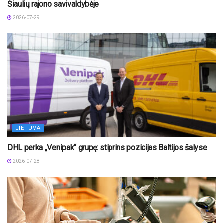
Šiaulių rajono savivaldybėje
2026-07-29
LIETUVA
DHL perka „Venipak“ grupę: stiprins pozicijas Baltijos šalyse
2026-07-28