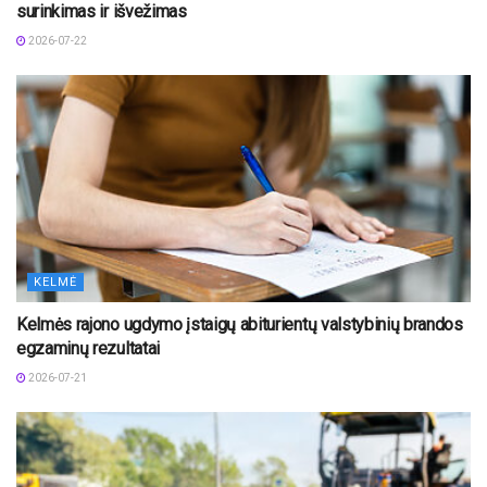
surinkimas ir išvežimas
2026-07-22
KELMĖ
Kelmės rajono ugdymo įstaigų abiturientų valstybinių brandos
egzaminų rezultatai
2026-07-21