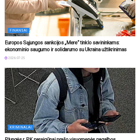
FINANSAI
Europos Sąjungos sankcijos „Mere“ tinklo savininkams:
ekonominio saugumo ir solidarumo su Ukraina užtikrinimas
2026-07-25
KRIMINALAI
Plungės r. PK pareigūnai prašo visuomenės pagalbos