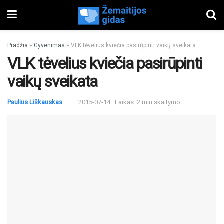
Pradžia
»
Gyvenimas
»
VLK tėvelius kviečia pasirūpinti vaikų sveikata
VLK tėvelius kviečia pasirūpinti
vaikų sveikata
Paulius Liškauskas
2015-07-14
Laikas: 2 min skaitymo