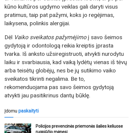
kūno kultūros ugdymo veiklas gali daryti visus
pratimus, taip pat pažymi, koks jo regėjimas,
laikysena, polinkis alergijai.
Dėl
Vaiko sveikatos pažymėjimo
į savo šeimos
gydytoją ir odontologą reikia kreiptis įprasta
tvarka. Iš anksto užsiregistruoti, atvykti nurodytu
laiku ir svarbiausia, kad vaiką lydėtų vienas iš tėvų
arba teisėtų globėjų, nes be jų sutikimo vaiko
sveikatos tikrinti negalima. Be to,
rekomenduojama pas savo šeimos gydytoją
atvykti jau pasitikrinus dantų būklę.
Įdomu
paskaityti
Policijos prevencinės priemonės šalies keliuose
rugpjūčio mėnesį