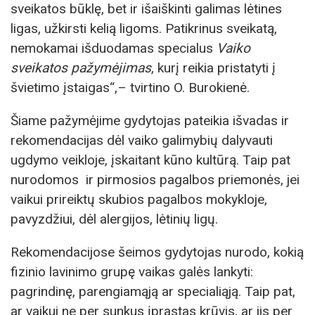
sveikatos būklę, bet ir išaiškinti galimas lėtines
ligas, užkirsti kelią ligoms. Patikrinus sveikatą,
nemokamai išduodamas specialus
Vaiko
sveikatos pažymėjimas
, kurį reikia pristatyti į
švietimo įstaigas“,– tvirtino O. Burokienė.
Šiame pažymėjime gydytojas pateikia išvadas ir
rekomendacijas dėl vaiko galimybių dalyvauti
ugdymo veikloje, įskaitant kūno kultūrą. Taip pat
nurodomos ir pirmosios pagalbos priemonės, jei
vaikui prireiktų skubios pagalbos mokykloje,
pavyzdžiui, dėl alergijos, lėtinių ligų.
Rekomendacijose šeimos gydytojas nurodo, kokią
fizinio lavinimo grupę vaikas galės lankyti:
pagrindinę, parengiamąją ar specialiąją. Taip pat,
ar vaikui ne per sunkus įprastas krūvis, ar jis per