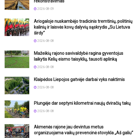
rekonstravimas
2026-08-09
Ariogaloje nuskambėjo tradicinis tremtinių, politinių
kalinių ir laisvės kovų dalyvių sąskrydis „Su Lietuva
širdy“
2026-08-08
Mažeikių rajono savivaldybė ragina gyventojus
laikytis Kelių eismo taisyklių, tausoti aplinką
2026-08-08
Klaipėdos Liepojos gatvėje darbai vyks naktimis
2026-08-08
Plungėje dar septyni kilometrai naujų dviračių takų
2026-08-08
Akmenės rajone jau devintus metus
organizuojama vaikų prevencinė stovykla „Aš galiu“