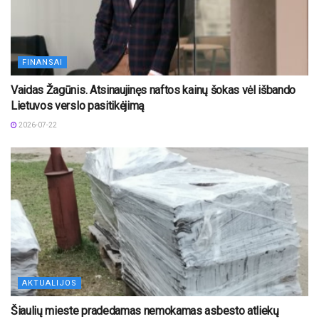
FINANSAI
Vaidas Žagūnis. Atsinaujinęs naftos kainų šokas vėl išbando
Lietuvos verslo pasitikėjimą
2026-07-22
AKTUALIJOS
Šiaulių mieste pradedamas nemokamas asbesto atliekų