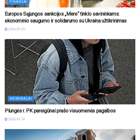
FINANSAI
Europos Sąjungos sankcijos „Mere“ tinklo savininkams:
ekonominio saugumo ir solidarumo su Ukraina užtikrinimas
2026-07-25
KRIMINALAI
Plungės r. PK pareigūnai prašo visuomenės pagalbos
2026-07-24