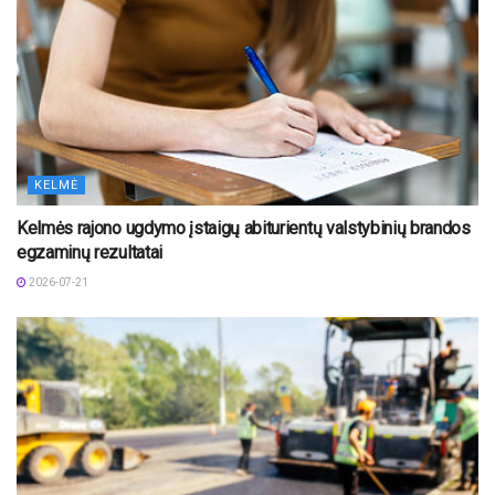
KELMĖ
Kelmės rajono ugdymo įstaigų abiturientų valstybinių brandos
egzaminų rezultatai
2026-07-21