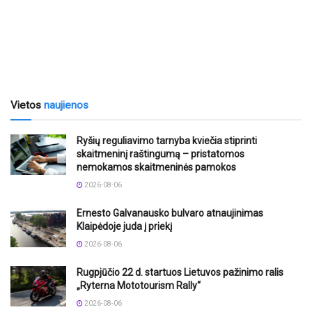
Vietos
naujienos
Ryšių reguliavimo tarnyba kviečia stiprinti
skaitmeninį raštingumą – pristatomos
nemokamos skaitmeninės pamokos
2026-08-06
Ernesto Galvanausko bulvaro atnaujinimas
Klaipėdoje juda į priekį
2026-08-06
Rugpjūčio 22 d. startuos Lietuvos pažinimo ralis
„Ryterna Mototourism Rally“
2026-08-06