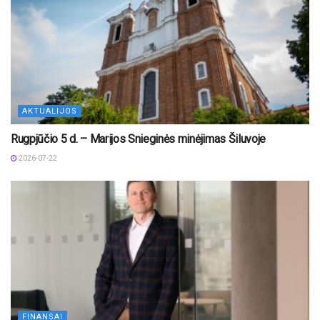
AKTUALIJOS
Rugpjūčio 5 d. – Marijos Snieginės minėjimas Šiluvoje
2026-07-22
FINANSAI