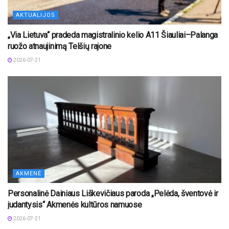
AKTUALIJOS
„Via Lietuva“ pradeda magistralinio kelio A11 Šiauliai–Palanga
ruožo atnaujinimą Telšių rajone
2026-07-21
AKMENĖ
Personalinė Dainiaus Liškevičiaus paroda „Pelėda, šventovė ir
judantysis“ Akmenės kultūros namuose
2026-07-21