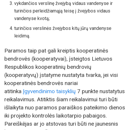
vykdančios verslinę žvejybą vidaus vandenyse ir
turinčios perleidžiamąją teisę į žvejybos vidaus
vandenyse kvotą;
turinčios verslinės žvejybos kitų jūrų vandenyse
leidimą.
Paramos taip pat gali kreiptis kooperatinės
bendrovės (kooperatyvai), įsteigtos Lietuvos
Respublikos kooperatinių bendrovių
(kooperatyvų) įstatyme nustatyta tvarka, jei visi
kooperatinės bendrovės nariai
atitinka
Įgyvendinimo taisyklių
7 punkte nustatytus
reikalavimus. Atitiktis šiam reikalavimui turi būti
išlaikyta nuo paramos paraiškos pateikimo dienos
iki projekto kontrolės laikotarpio pabaigos.
Pareiškėjas ar jo atstovas turi būti ne jaunesnis