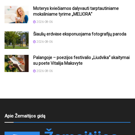
Moterys kviečiamos dalyvauti tarptautiniame
moksliniame tyrime „MELIORA“
2026-08-06
Šiaulių erdvėse eksponuojama fotografijų paroda
2026-08-06
Palangoje – poezijos festivalio „Liudvika“ skaitymai
su poete Vitalija Maksvyte
2026-08-06
Apie Žemaitijos gidą