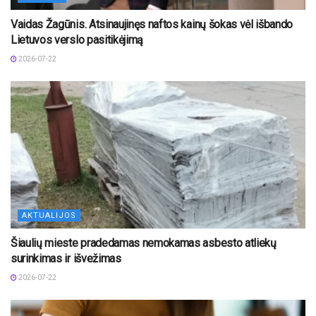
Vaidas Žagūnis. Atsinaujinęs naftos kainų šokas vėl išbando
Lietuvos verslo pasitikėjimą
2026-07-22
AKTUALIJOS
Šiaulių mieste pradedamas nemokamas asbesto atliekų
surinkimas ir išvežimas
2026-07-22