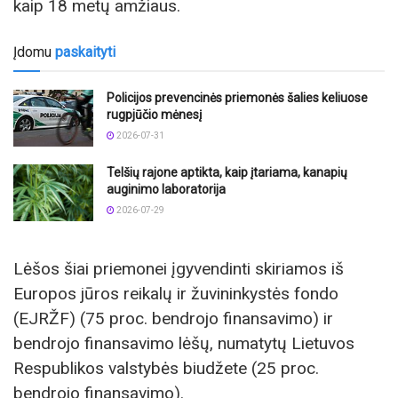
kaip 18 metų amžiaus.
Įdomu
paskaityti
Policijos prevencinės priemonės šalies keliuose
rugpjūčio mėnesį
2026-07-31
Telšių rajone aptikta, kaip įtariama, kanapių
auginimo laboratorija
2026-07-29
Lėšos šiai priemonei įgyvendinti skiriamos iš
Europos jūros reikalų ir žuvininkystės fondo
(EJRŽF) (75 proc. bendrojo finansavimo) ir
bendrojo finansavimo lėšų, numatytų Lietuvos
Respublikos valstybės biudžete (25 proc.
bendrojo finansavimo).