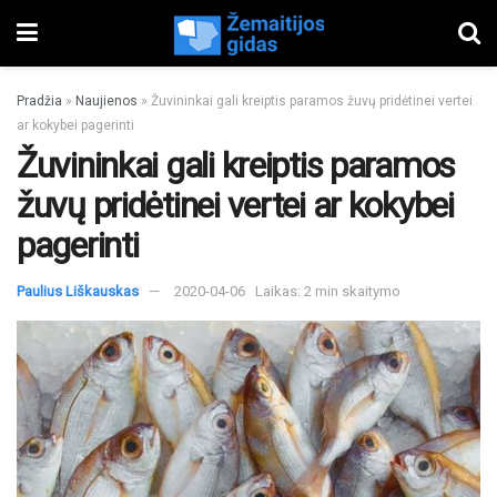
Pradžia
»
Naujienos
»
Žuvininkai gali kreiptis paramos žuvų pridėtinei vertei
ar kokybei pagerinti
Žuvininkai gali kreiptis paramos
žuvų pridėtinei vertei ar kokybei
pagerinti
Paulius Liškauskas
2020-04-06
Laikas: 2 min skaitymo