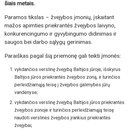
šiais metais.
Paramos tikslas – žvejybos įmonių, įskaitant
mažos apimties priekrantės žvejybos laivyno,
konkurencingumo ir gyvybingumo didinimas ir
saugos bei darbo sąlygų gerinimas.
Paraiškas pagal šią priemonę gali teikti įmonės:
vykdančios verslinę žvejybą Baltijos jūroje, išskyrus
Baltijos jūros priekrantės žvejybos zoną, ir turinčios
perleidžiamąją teisę į žvejybos galimybes jūrų
vandenyse;
vykdančios verslinę žvejybą Baltijos jūros priekrantės
žvejybos zonoje ir turinčios perleidžiamąją teisę
naudoti verslinės žvejybos įrankius priekrantės
žvejybai;