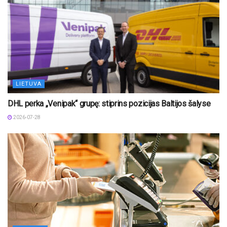
LIETUVA
DHL perka „Venipak“ grupę: stiprins pozicijas Baltijos šalyse
2026-07-28