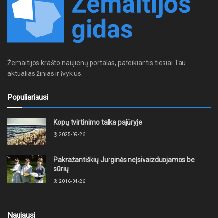
Žemaitijos krašto naujienų portalas, pateikiantis tiesiai Tau
aktualias žinias ir įvykius.
Populiariausi
Kopų tvirtinimo talka pajūryje
2025-09-26
Pakražantiškių Jurginės neįsivaizduojamos be
sūrių
2016-04-26
Naujausi