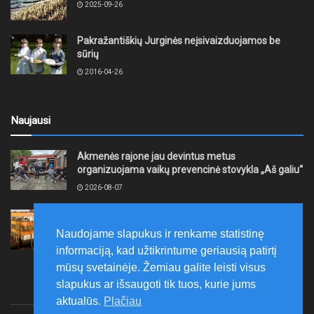
2025-09-26
Pakražantiškių Jurginės neįsivaizduojamos be
sūrių
2016-04-26
Naujausi
Akmenės rajone jau devintus metus
organizuojama vaikų prevencinė stovykla „Aš galiu“
2026-08-07
Telšių rajone projektas – skatinti pradedančiųjų
smulkiojo ir vidutinio verslo subjektų kūrimąsi
Naudojame slapukus ir renkame statistinę
2026-08-07
informaciją, kad užtikrintume geriausią patirtį
mūsų svetainėje. Žemiau galite leisti visus
slapukus ar išsaugoti tik tuos, kurie jums
aktualūs.
Plačiau