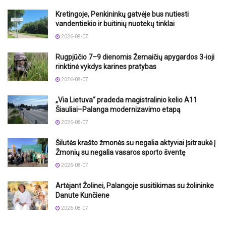
Kretingoje, Penkininkų gatvėje bus nutiesti
vandentiekio ir buitinių nuotekų tinklai
2026-08-07
Rugpjūčio 7–9 dienomis Žemaičių apygardos 3-ioji
rinktinė vykdys karines pratybas
2026-08-07
„Via Lietuva“ pradeda magistralinio kelio A11
Šiauliai–Palanga modernizavimo etapą
2026-08-07
Šilutės krašto žmonės su negalia aktyviai įsitraukė į
Žmonių su negalia vasaros sporto šventę
2026-08-07
Artėjant Žolinei, Palangoje susitikimas su žolininke
Danute Kunčiene
2026-08-07