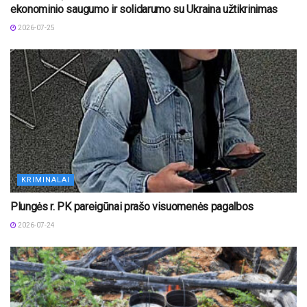
ekonominio saugumo ir solidarumo su Ukraina užtikrinimas
2026-07-25
KRIMINALAI
Plungės r. PK pareigūnai prašo visuomenės pagalbos
2026-07-24