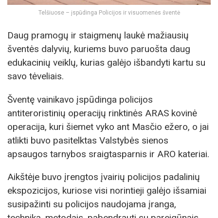
Telšiuose – įspūdinga Policijos ir visuomenės šventė
Daug pramogų ir staigmenų laukė mažiausių
šventės dalyvių, kuriems buvo paruošta daug
edukacinių veiklų, kurias galėjo išbandyti kartu su
savo tėveliais.
Šventę vainikavo įspūdinga policijos
antiteroristinių operacijų rinktinės ARAS kovinė
operacija, kuri šiemet vyko ant Masčio ežero, o jai
atlikti buvo pasitelktas Valstybės sienos
apsaugos tarnybos sraigtasparnis ir ARO kateriai.
Aikštėje buvo įrengtos įvairių policijos padalinių
ekspozicijos, kuriose visi norintieji galėjo išsamiai
susipažinti su policijos naudojama įranga,
technika, metodais, pabendrauti su pareigūnais.