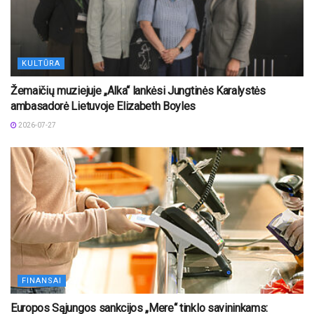
KULTŪRA
Žemaičių muziejuje „Alka“ lankėsi Jungtinės Karalystės
ambasadorė Lietuvoje Elizabeth Boyles
2026-07-27
FINANSAI
Europos Sąjungos sankcijos „Mere“ tinklo savininkams: