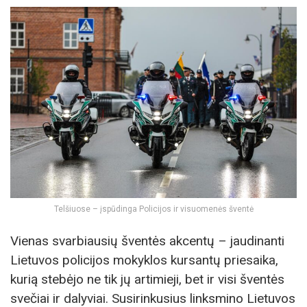
Telšiuose – įspūdinga Policijos ir visuomenės šventė
Vienas svarbiausių šventės akcentų – jaudinanti
Lietuvos policijos mokyklos kursantų priesaika,
kurią stebėjo ne tik jų artimieji, bet ir visi šventės
svečiai ir dalyviai. Susirinkusius linksmino Lietuvos