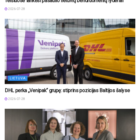
Telšiuose lankėsi pasaulio lietuvių bendruomenių lyderiai
2026-07-28
LIETUVA
DHL perka „Venipak“ grupę: stiprins pozicijas Baltijos šalyse
2026-07-28