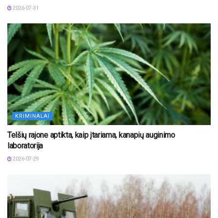
2026-07-31
KRIMINALAI
Telšių rajone aptikta, kaip įtariama, kanapių auginimo
laboratorija
2026-07-29