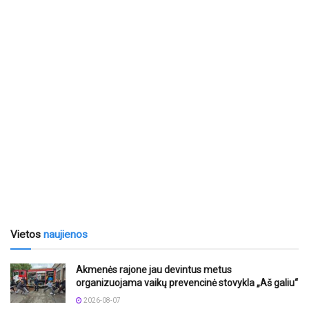
Vietos
naujienos
Akmenės rajone jau devintus metus
organizuojama vaikų prevencinė stovykla „Aš galiu“
2026-08-07