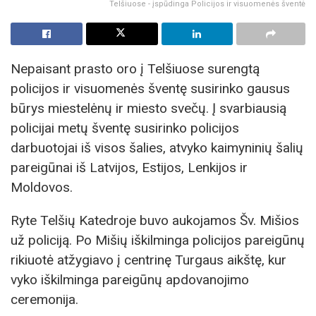
Telšiuose - įspūdinga Policijos ir visuomenės šventė
Nepaisant prasto oro į Telšiuose surengtą
policijos ir visuomenės šventę susirinko gausus
būrys miestelėnų ir miesto svečų. Į svarbiausią
policijai metų šventę susirinko policijos
darbuotojai iš visos šalies, atvyko kaimyninių šalių
pareigūnai iš Latvijos, Estijos, Lenkijos ir
Moldovos.
Ryte Telšių Katedroje buvo aukojamos Šv. Mišios
už policiją. Po Mišių iškilminga policijos pareigūnų
rikiuotė atžygiavo į centrinę Turgaus aikštę, kur
vyko iškilminga pareigūnų apdovanojimo
ceremonija.