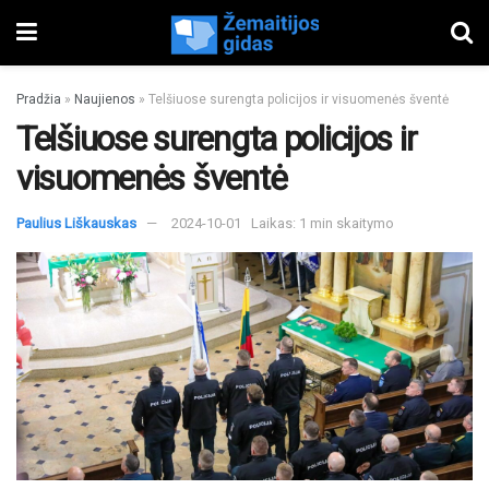
Pradžia
»
Naujienos
»
Telšiuose surengta policijos ir visuomenės šventė
Telšiuose surengta policijos ir
visuomenės šventė
Paulius Liškauskas
2024-10-01
Laikas: 1 min skaitymo