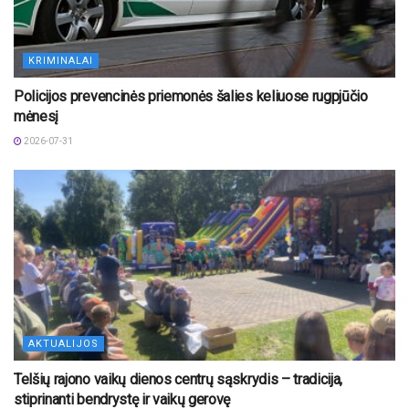
KRIMINALAI
Policijos prevencinės priemonės šalies keliuose rugpjūčio
mėnesį
2026-07-31
AKTUALIJOS
Telšių rajono vaikų dienos centrų sąskrydis – tradicija,
stiprinanti bendrystę ir vaikų gerovę