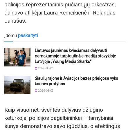
policijos reprezentacinis pučiamųjų orkestras,
dainavo atlikėjai Laura Remeikienė ir Rolandas
Janušas.
Įdomu
paskaityti
Lietuvos jaunimas kviečiamas dalyvauti
nemokamoje tarptautinėje medijų stovykloje
Latvijoje „Young Media Sharks“
2026-08-03
Šiaulių rajone ir Aviacijos bazės prieigose vyks
karinės pratybos
2026-08-03
Kaip visuomet, šventės dalyvius džiugino
keturkojai policijos pagalbininkai – tarnybiniai
šunys demonstravo savo įgūdžius, o efektingus