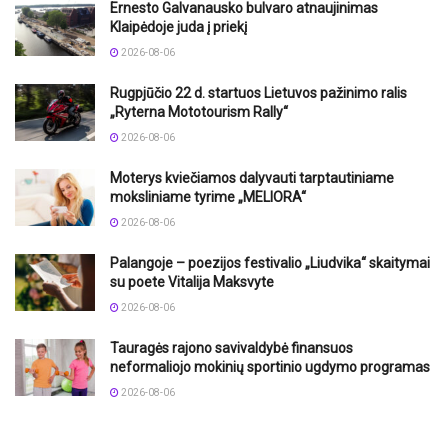
Ernesto Galvanausko bulvaro atnaujinimas
Klaipėdoje juda į priekį
2026-08-06
Rugpjūčio 22 d. startuos Lietuvos pažinimo ralis
„Ryterna Mototourism Rally“
2026-08-06
Moterys kviečiamos dalyvauti tarptautiniame
moksliniame tyrime „MELIORA“
2026-08-06
Palangoje – poezijos festivalio „Liudvika“ skaitymai
su poete Vitalija Maksvyte
2026-08-06
Tauragės rajono savivaldybė finansuos
neformaliojo mokinių sportinio ugdymo programas
2026-08-06