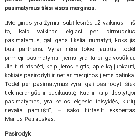
pasimatymus tikisi visos merginos.
„Merginos yra žymiai subtilesnės už vaikinus ir iš
to, kaip vaikinas elgiasi per pirmuosius
pasimatymus, gali gana tiksliai numatyti, koks jis
bus partneris. Vyrai nėra tokie jautrūs, todėl
pirmieji pasimatymai jiems yra tarsi galvosūkiai.
Jie turi atspėti, kaip jiems elgtis, apie ką juokauti,
kokiais pasirodyti ir net ar merginos jiems patinka.
Todėl per pasimatymus vyrai gali pasirodyti šiek
tiek nerangūs ir susikaustę. Kad ir kaip klostytųsi
pasimatymas, yra kelios elgesio taisyklės, kurių
nevalia pamiršti“, – sako flirtas.lt ekspertas
Marius Petrauskas.
Pasirodyk