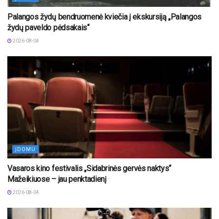
Palangos žydų bendruomenė kviečia į ekskursiją „Palangos
žydų paveldo pėdsakais“
2026-08-04
ĮDOMU
Vasaros kino festivalis „Sidabrinės gervės naktys“
Mažeikiuose – jau penktadienį
2026-08-04