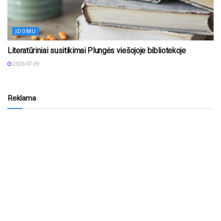
ĮDOMU
Literatūriniai susitikimai Plungės viešojoje bibliotekoje
2026-07-29
Reklama