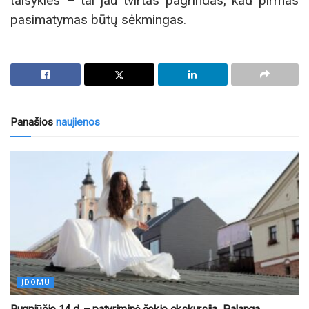
taisykles – tai jau tvirtas pagrindas, kad pirmas
pasimatymas būtų sėkmingas.
Panašios
naujienos
ĮDOMU