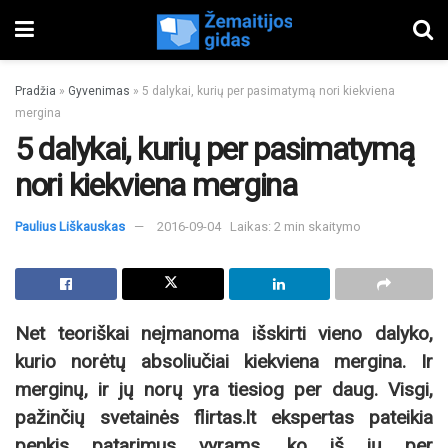
Pradžia
»
Gyvenimas
»
5 dalykai, kurių per pasimatymą nori kiekviena
mergina
5 dalykai, kurių per pasimatymą
nori kiekviena mergina
Paulius Liškauskas
2016-09-04
Laikas: 2 min skaitymo
Net teoriškai neįmanoma išskirti vieno dalyko,
kurio norėtų absoliučiai kiekviena mergina. Ir
merginų, ir jų norų yra tiesiog per daug. Visgi,
pažinčių svetainės flirtas.lt ekspertas pateikia
penkis patarimus vyrams, ko iš jų per