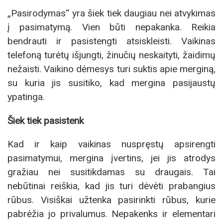
„Pasirodymas“ yra šiek tiek daugiau nei atvykimas
į pasimatymą. Vien būti nepakanka. Reikia
bendrauti ir pasistengti atsiskleisti. Vaikinas
telefoną turėtų išjungti, žinučių neskaityti, žaidimų
nežaisti. Vaikino dėmesys turi suktis apie merginą,
su kuria jis susitiko, kad mergina pasijaustų
ypatinga.
Šiek tiek pasistenk
Kad ir kaip vaikinas nuspręstų apsirengti
pasimatymui, mergina įvertins, jei jis atrodys
gražiau nei susitikdamas su draugais. Tai
nebūtinai reiškia, kad jis turi dėvėti prabangius
rūbus. Visiškai užtenka pasirinkti rūbus, kurie
pabrėžia jo privalumus. Nepakenks ir elementari