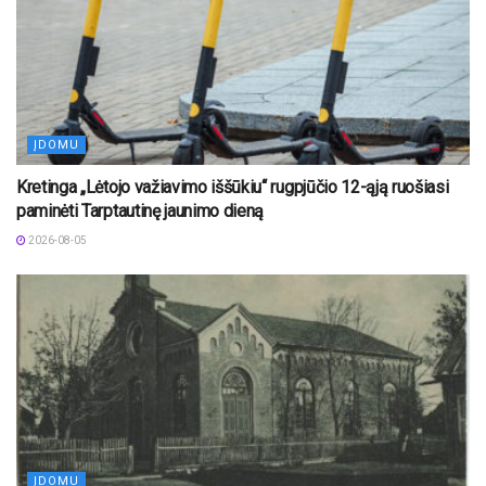
ĮDOMU
Kretinga „Lėtojo važiavimo iššūkiu“ rugpjūčio 12-ąją ruošiasi
paminėti Tarptautinę jaunimo dieną
2026-08-05
ĮDOMU