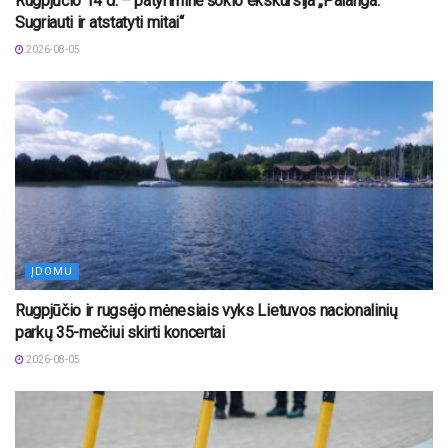
Rugpjūčio 14 d. – patyriminė šokio ekskursija „Palanga.
Sugriauti ir atstatyti mitai“
2026-08-05
ĮDOMU
Rugpjūčio ir rugsėjo mėnesiais vyks Lietuvos nacionalinių
parkų 35-mečiui skirti koncertai
2026-08-05