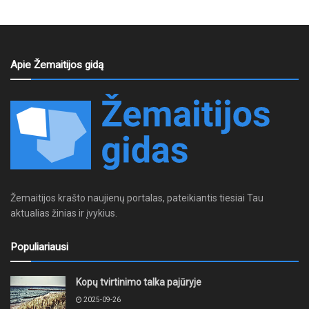
Apie Žemaitijos gidą
Žemaitijos krašto naujienų portalas, pateikiantis tiesiai Tau
aktualias žinias ir įvykius.
Populiariausi
Kopų tvirtinimo talka pajūryje
2025-09-26