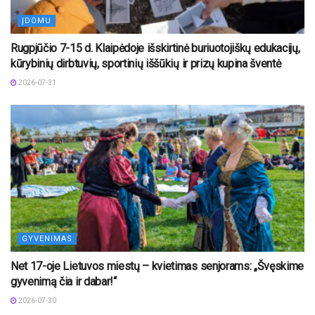
ĮDOMU
Rugpjūčio 7-15 d. Klaipėdoje išskirtinė buriuotojiškų edukacijų,
kūrybinių dirbtuvių, sportinių iššūkių ir prizų kupina šventė
2026-07-31
GYVENIMAS
Net 17-oje Lietuvos miestų – kvietimas senjorams: „Švęskime
gyvenimą čia ir dabar!“
2026-07-30