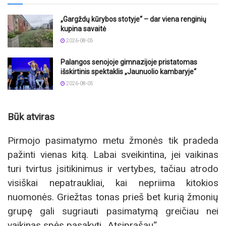
„Gargždų kūrybos stotyje“ – dar viena renginių
kupina savaitė
2026-08-05
Palangos senojoje gimnazijoje pristatomas
išskirtinis spektaklis „Jaunuolio kambaryje“
2026-08-05
Būk atviras
Pirmojo pasimatymo metu žmonės tik pradeda
pažinti vienas kitą. Labai sveikintina, jei vaikinas
turi tvirtus įsitikinimus ir vertybes, tačiau atrodo
visiškai nepatraukliai, kai nepriima kitokios
nuomonės. Griežtas tonas prieš bet kurią žmonių
grupę gali sugriauti pasimatymą greičiau nei
vaikinas spės pasakyti „Atsiprašau“.