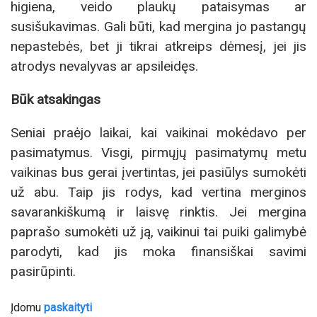
higiena, veido plaukų pataisymas ar
susišukavimas. Gali būti, kad mergina jo pastangų
nepastebės, bet ji tikrai atkreips dėmesį, jei jis
atrodys nevalyvas ar apsileidęs.
Būk atsakingas
Seniai praėjo laikai, kai vaikinai mokėdavo per
pasimatymus. Visgi, pirmųjų pasimatymų metu
vaikinas bus gerai įvertintas, jei pasiūlys sumokėti
už abu. Taip jis rodys, kad vertina merginos
savarankiškumą ir laisvę rinktis. Jei mergina
paprašo sumokėti už ją, vaikinui tai puiki galimybė
parodyti, kad jis moka finansiškai savimi
pasirūpinti.
Įdomu
paskaityti