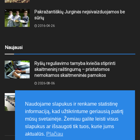
Pakražantiškių Jurginės neįsivaizduojamos be
sūrių
2016-04-26
Naujausi
Ryšių reguliavimo tarnyba kviečia stiprinti
skaitmeninį raštingumą – pristatomos
nemokamos skaitmeninės pamokos
2026-08-06
Ernesto Galvanausko bulvaro atnaujinimas
Klaipėdoje juda į priekį
Naudojame slapukus ir renkame statistinę
2026-08-06
informaciją, kad užtikrintume geriausią patirtį
mūsų svetainėje. Žemiau galite leisti visus
slapukus ar išsaugoti tik tuos, kurie jums
aktualūs.
Plačiau