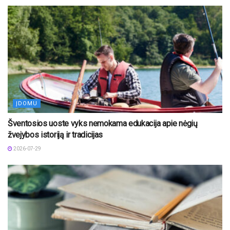
ĮDOMU
Šventosios uoste vyks nemokama edukacija apie nėgių
žvejybos istoriją ir tradicijas
2026-07-29