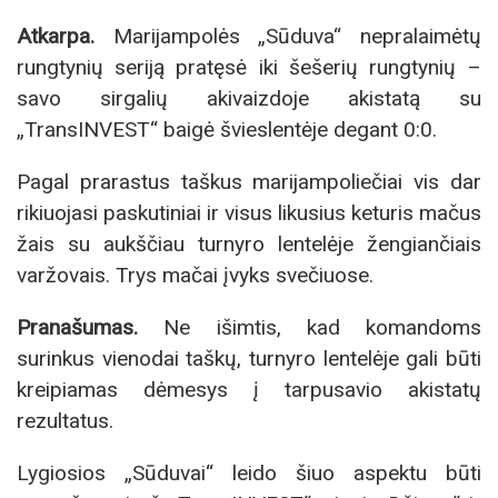
Atkarpa.
Marijampolės „Sūduva“ nepralaimėtų
rungtynių seriją pratęsė iki šešerių rungtynių –
savo sirgalių akivaizdoje akistatą su
„TransINVEST“ baigė švieslentėje degant 0:0.
Pagal prarastus taškus marijampoliečiai vis dar
rikiuojasi paskutiniai ir visus likusius keturis mačus
žais su aukščiau turnyro lentelėje žengiančiais
varžovais. Trys mačai įvyks svečiuose.
Pranašumas.
Ne išimtis, kad komandoms
surinkus vienodai taškų, turnyro lentelėje gali būti
kreipiamas dėmesys į tarpusavio akistatų
rezultatus.
Lygiosios „Sūduvai“ leido šiuo aspektu būti