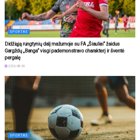
SPORTAS
Didžiąją rungtynių dalį mažumoje su FA „Šiauliai“ žaidus
Gargždų „Banga“ visgi pademonstravo charakterį ir šventė
pergalę
2026-08-04
SPORTAS