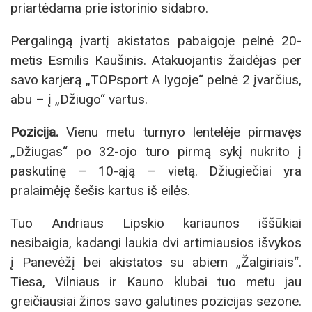
priartėdama prie istorinio sidabro.
Pergalingą įvartį akistatos pabaigoje pelnė 20-
metis Esmilis Kaušinis. Atakuojantis žaidėjas per
savo karjerą „TOPsport A lygoje“ pelnė 2 įvarčius,
abu – į „Džiugo“ vartus.
Pozicija.
Vienu metu turnyro lentelėje pirmavęs
„Džiugas“ po 32-ojo turo pirmą sykį nukrito į
paskutinę – 10-ąją – vietą. Džiugiečiai yra
pralaimėję šešis kartus iš eilės.
Tuo Andriaus Lipskio kariaunos iššūkiai
nesibaigia, kadangi laukia dvi artimiausios išvykos
į Panevėžį bei akistatos su abiem „Žalgiriais“.
Tiesa, Vilniaus ir Kauno klubai tuo metu jau
greičiausiai žinos savo galutines pozicijas sezone.