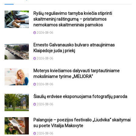
Ryšių reguliavimo tarnyba kviečia stiprinti
skaitmeninį raštingumą – pristatomos
nemokamos skaitmeninės pamokos
2026-08-06
Ernesto Galvanausko bulvaro atnaujinimas
Klaipėdoje juda į priekį
2026-08-06
Moterys kviečiamos dalyvauti tarptautiniame
moksliniame tyrime „MELIORA“
2026-08-06
Šiaulių erdvėse eksponuojama fotografijų paroda
2026-08-06
Palangoje – poezijos festivalio „Liudvika“ skaitymai
su poete Vitalija Maksvyte
2026-08-06