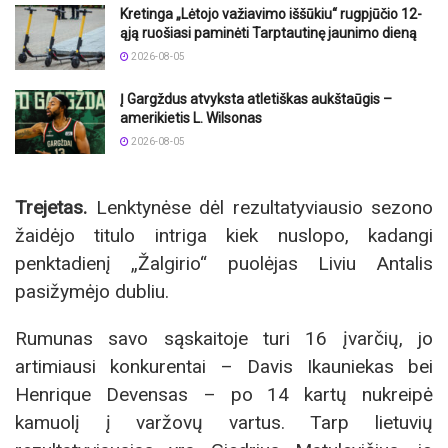
Kretinga „Lėtojo važiavimo iššūkiu“ rugpjūčio 12-
ąją ruošiasi paminėti Tarptautinę jaunimo dieną
2026-08-05
Į Gargždus atvyksta atletiškas aukštaūgis –
amerikietis L. Wilsonas
2026-08-05
Trejetas.
Lenktynėse dėl rezultatyviausio sezono
žaidėjo titulo intriga kiek nuslopo, kadangi
penktadienį „Žalgirio“ puolėjas Liviu Antalis
pasižymėjo dubliu.
Rumunas savo sąskaitoje turi 16 įvarčių, jo
artimiausi konkurentai – Davis Ikauniekas bei
Henrique Devensas – po 14 kartų nukreipė
kamuolį į varžovų vartus. Tarp lietuvių