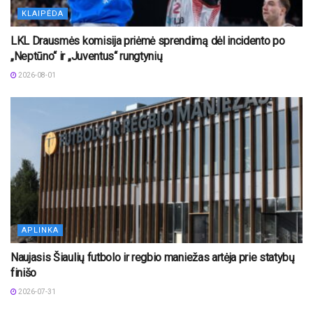
KLAIPĖDA
LKL Drausmės komisija priėmė sprendimą dėl incidento po
„Neptūno“ ir „Juventus“ rungtynių
2026-08-01
APLINKA
Naujasis Šiaulių futbolo ir regbio maniežas artėja prie statybų
finišo
2026-07-31