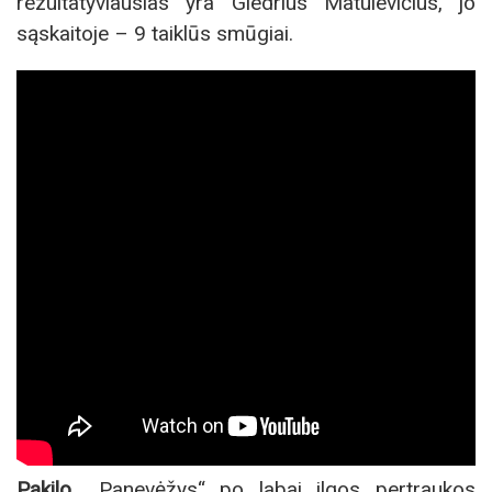
rezultatyviausias yra Giedrius Matulevičius, jo
sąskaitoje – 9 taiklūs smūgiai.
Pakilo.
„Panevėžys“ po labai ilgos pertraukos