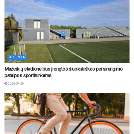
APLINKA
Mažeikių stadione bus įrengtos šiuolaikiškos persirengimo
patalpos sportininkams
2026-07-29