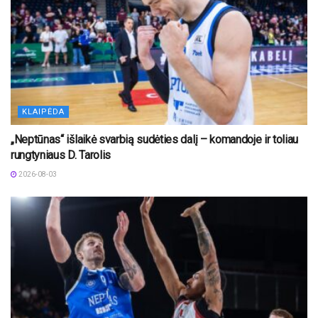
KLAIPĖDA
„Neptūnas“ išlaikė svarbią sudėties dalį – komandoje ir toliau
rungtyniaus D. Tarolis
2026-08-03