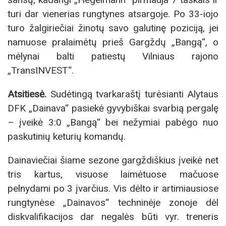
turi dar vienerias rungtynes atsargoje. Po 33-iojo
turo žalgiriečiai žinotų savo galutinę poziciją, jei
namuose pralaimėtų prieš Gargždų „Bangą“, o
mėlynai balti patiestų Vilniaus rajono
„TransINVEST“.
Atsitiesė.
Sudėtingą tvarkaraštį turėsianti Alytaus
DFK „Dainava“ pasiekė gyvybiškai svarbią pergalę
– įveikė 3:0 „Bangą“ bei nežymiai pabėgo nuo
paskutinių keturių komandų.
Dainaviečiai šiame sezone gargždiškius įveikė net
tris kartus, visuose laimėtuose mačuose
pelnydami po 3 įvarčius. Vis dėlto ir artimiausiose
rungtynėse „Dainavos“ techninėje zonoje dėl
diskvalifikacijos dar negalės būti vyr. treneris