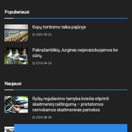
Populiariausi
Kopų tvirtinimo talka pajūryje
2025-09-26
Pakražantiškių Jurginės neįsivaizduojamos be
sūrių
2016-04-26
Naujausi
Ryšių reguliavimo tarnyba kviečia stiprinti
skaitmeninį raštingumą – pristatomos
nemokamos skaitmeninės pamokos
2026-08-06
Ernesto Galvanausko bulvaro atnaujinimas