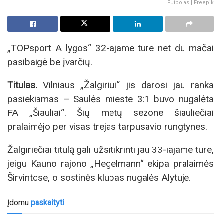
Futbolas | Freepik
„TOPsport A lygos“ 32-ajame ture net du mačai
pasibaigė be įvarčių.
Titulas.
Vilniaus „Žalgiriui“ jis darosi jau ranka
pasiekiamas – Saulės mieste 3:1 buvo nugalėta
FA „Šiauliai“. Šių metų sezone šiauliečiai
pralaimėjo per visas trejas tarpusavio rungtynes.
Žalgiriečiai titulą gali užsitikrinti jau 33-iajame ture,
jeigu Kauno rajono „Hegelmann“ ekipa pralaimės
Širvintose, o sostinės klubas nugalės Alytuje.
Įdomu
paskaityti