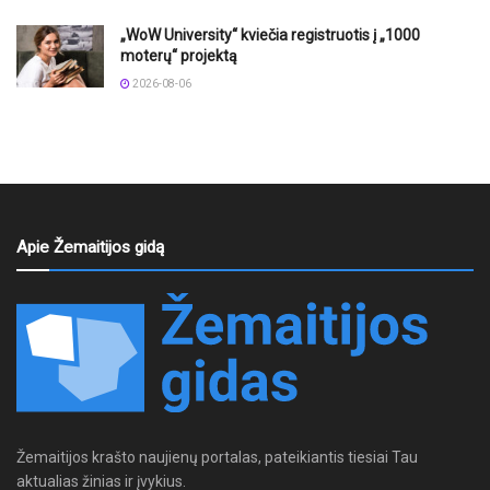
„WoW University“ kviečia registruotis į „1000
moterų“ projektą
2026-08-06
Apie Žemaitijos gidą
Žemaitijos krašto naujienų portalas, pateikiantis tiesiai Tau
aktualias žinias ir įvykius.