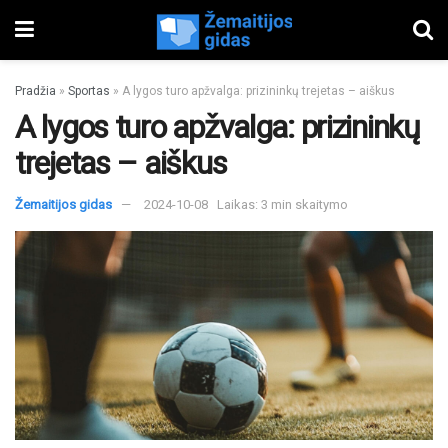
Pradžia
»
Sportas
»
A lygos turo apžvalga: prizininkų trejetas – aiškus
A lygos turo apžvalga: prizininkų
trejetas – aiškus
Žemaitijos gidas
2024-10-08
Laikas: 3 min skaitymo