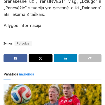
pranašesnei už „TransINVEST“, visgi, „Džiugo“ ir
„Panevėžio“ situacija yra geresnė, o iki „Dainavos“
atsiliekama 3 taškais.
A lygos informacija
Žymos:
Futbolas
Panašios
naujienos