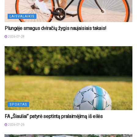
LAISVALAIKIS
Plungėje smagus dviračių žygis naujaisiais takais!
2026-07-28
SPORTAS
FA „Šiauliai“ patyrė septintą pralaimėjimą iš eilės
2026-07-26