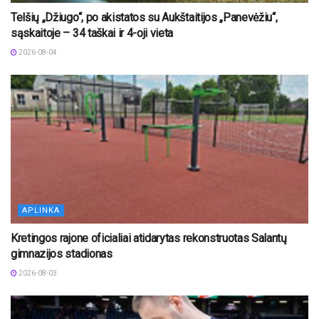
Telšių „Džiugo“, po akistatos su Aukštaitijos „Panevėžiu“,
sąskaitoje – 34 taškai ir 4-oji vieta
2026-08-04
APLINKA
Kretingos rajone oficialiai atidarytas rekonstruotas Salantų
gimnazijos stadionas
2026-08-03