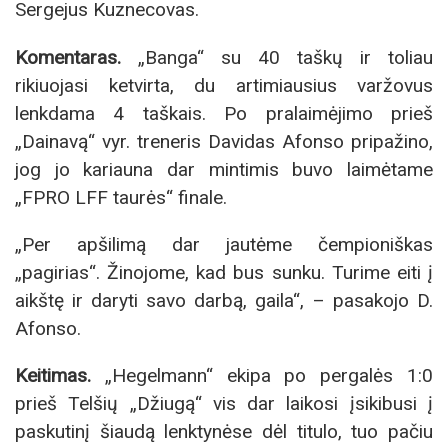
Sergejus Kuznecovas.
Komentaras.
„Banga“ su 40 taškų ir toliau
rikiuojasi ketvirta, du artimiausius varžovus
lenkdama 4 taškais. Po pralaimėjimo prieš
„Dainavą“ vyr. treneris Davidas Afonso pripažino,
jog jo kariauna dar mintimis buvo laimėtame
„FPRO LFF taurės“ finale.
„Per apšilimą dar jautėme čempioniškas
„pagirias“. Žinojome, kad bus sunku. Turime eiti į
aikštę ir daryti savo darbą, gaila“, – pasakojo D.
Afonso.
Keitimas.
„Hegelmann“ ekipa po pergalės 1:0
prieš Telšių „Džiugą“ vis dar laikosi įsikibusi į
paskutinį šiaudą lenktynėse dėl titulo, tuo pačiu