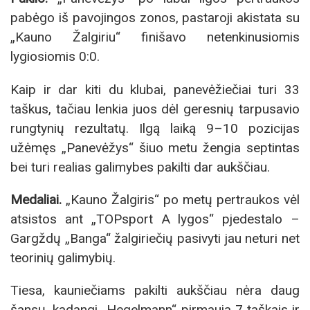
pabėgo iš pavojingos zonos, pastaroji akistata su
„Kauno Žalgiriu“ finišavo netenkinusiomis
lygiosiomis 0:0.
Kaip ir dar kiti du klubai, panevėžiečiai turi 33
taškus, tačiau lenkia juos dėl geresnių tarpusavio
rungtynių rezultatų. Ilgą laiką 9–10 pozicijas
užėmęs „Panevėžys“ šiuo metu žengia septintas
bei turi realias galimybes pakilti dar aukščiau.
Medaliai.
„Kauno Žalgiris“ po metų pertraukos vėl
atsistos ant „TOPsport A lygos“ pjedestalo –
Gargždų „Banga“ žalgiriečių pasivyti jau neturi net
teorinių galimybių.
Tiesa, kauniečiams pakilti aukščiau nėra daug
šansų, kadangi „Hegelmann“ pirmauja 7 taškais ir