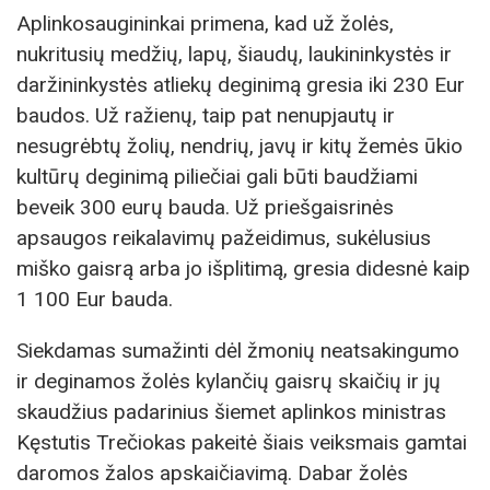
Aplinkosaugininkai primena, kad už žolės,
nukritusių medžių, lapų, šiaudų, laukininkystės ir
daržininkystės atliekų deginimą gresia iki 230 Eur
baudos. Už ražienų, taip pat nenupjautų ir
nesugrėbtų žolių, nendrių, javų ir kitų žemės ūkio
kultūrų deginimą piliečiai gali būti baudžiami
beveik 300 eurų bauda. Už priešgaisrinės
apsaugos reikalavimų pažeidimus, sukėlusius
miško gaisrą arba jo išplitimą, gresia didesnė kaip
1 100 Eur bauda.
Siekdamas sumažinti dėl žmonių neatsakingumo
ir deginamos žolės kylančių gaisrų skaičių ir jų
skaudžius padarinius šiemet aplinkos ministras
Kęstutis Trečiokas pakeitė šiais veiksmais gamtai
daromos žalos apskaičiavimą. Dabar žolės