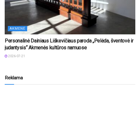
AKMENĖ
Personalinė Dainiaus Liškevičiaus paroda „Pelėda, šventovė ir
judantysis“ Akmenės kultūros namuose
2026-07-21
Reklama