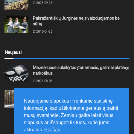
2025-09-26
Pakražantiškių Jurginės neįsivaizduojamos be
sūrių
2016-04-26
Naujausi
Mažeikiuose sulaikytas įtariamasis, galimai platinęs
narkotikus
2026-08-06
Telšiuose ir Mažeikiuose vykdyta transporto
priemonių keliamo triukšmo kontrolė
Naudojame slapukus ir renkame statistinę
2026-08-06
informaciją, kad užtikrintume geriausią patirtį
mūsų svetainėje. Žemiau galite leisti visus
slapukus ar išsaugoti tik tuos, kurie jums
aktualūs.
Plačiau