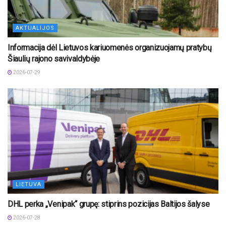
AKTUALIJOS
Informacija dėl Lietuvos kariuomenės organizuojamų pratybų
Šiaulių rajono savivaldybėje
2026-07-29
LIETUVA
DHL perka „Venipak“ grupę: stiprins pozicijas Baltijos šalyse
2026-07-28