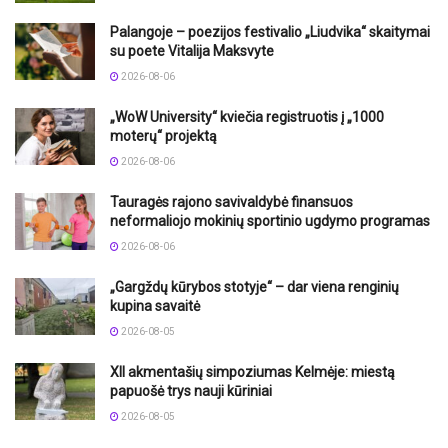
Palangoje – poezijos festivalio „Liudvika“ skaitymai
su poete Vitalija Maksvyte
2026-08-06
„WoW University“ kviečia registruotis į „1000
moterų“ projektą
2026-08-06
Tauragės rajono savivaldybė finansuos
neformaliojo mokinių sportinio ugdymo programas
2026-08-06
„Gargždų kūrybos stotyje“ – dar viena renginių
kupina savaitė
2026-08-05
XII akmentašių simpoziumas Kelmėje: miestą
papuošė trys nauji kūriniai
2026-08-05