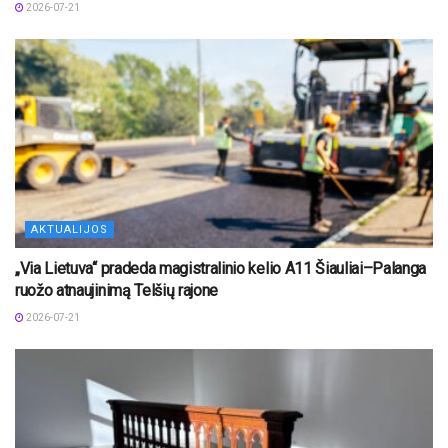
2026-07-21
AKTUALIJOS
„Via Lietuva“ pradeda magistralinio kelio A11 Šiauliai–Palanga
ruožo atnaujinimą Telšių rajone
2026-07-21