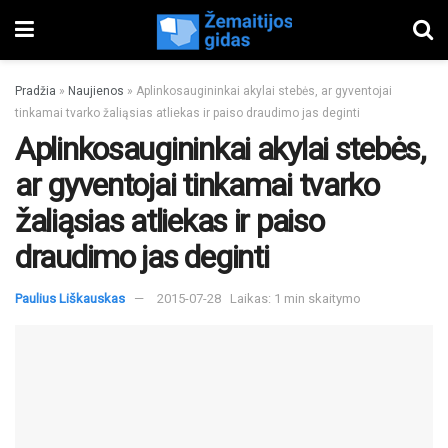
Pradžia
»
Naujienos
»
Aplinkosaugininkai akylai stebės, ar gyventojai
tinkamai tvarko žaliąsias atliekas ir paiso draudimo jas deginti
Aplinkosaugininkai akylai stebės,
ar gyventojai tinkamai tvarko
žaliąsias atliekas ir paiso
draudimo jas deginti
Paulius Liškauskas
2015-07-28
Laikas: 1 min skaitymo