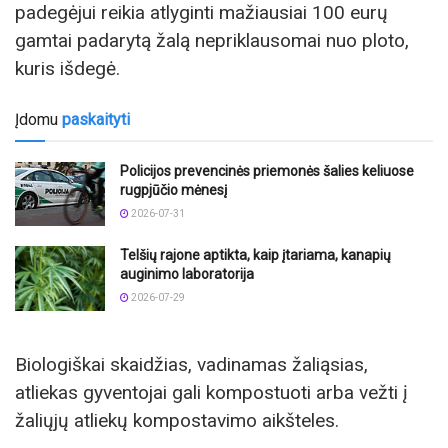
padegėjui reikia atlyginti mažiausiai 100 eurų
gamtai padarytą žalą nepriklausomai nuo ploto,
kuris išdegė.
Įdomu
paskaityti
Policijos prevencinės priemonės šalies keliuose
rugpjūčio mėnesį
2026-07-31
Telšių rajone aptikta, kaip įtariama, kanapių
auginimo laboratorija
2026-07-29
Biologiškai skaidžias, vadinamas žaliąsias,
atliekas gyventojai gali kompostuoti arba vežti į
žaliųjų atliekų kompostavimo aikšteles.