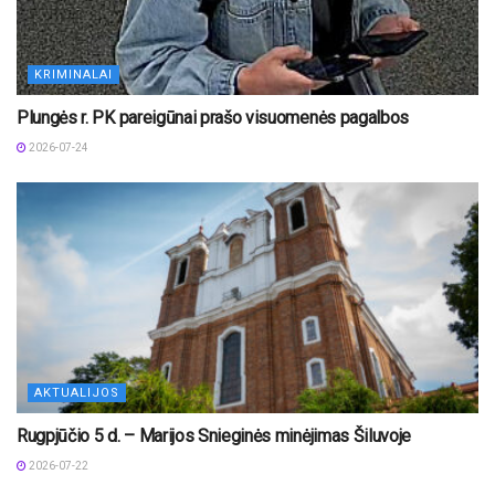
KRIMINALAI
Plungės r. PK pareigūnai prašo visuomenės pagalbos
2026-07-24
AKTUALIJOS
Rugpjūčio 5 d. – Marijos Snieginės minėjimas Šiluvoje
2026-07-22