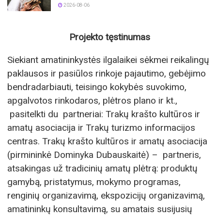
2026-08-06
Projekto tęstinumas
Siekiant amatininkystės ilgalaikei sėkmei reikalingų
paklausos ir pasiūlos rinkoje pajautimo, gebėjimo
bendradarbiauti, teisingo kokybės suvokimo,
apgalvotos rinkodaros, plėtros plano ir kt.,
pasitelkti du partneriai: Trakų krašto kultūros ir
amatų asociacija ir Trakų turizmo informacijos
centras. Trakų krašto kultūros ir amatų asociacija
(pirmininkė Dominyka Dubauskaitė) – partneris,
atsakingas už tradicinių amatų plėtrą: produktų
gamybą, pristatymus, mokymo programas,
renginių organizavimą, ekspozicijų organizavimą,
amatininkų konsultavimą, su amatais susijusių