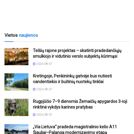
Vietos
naujienos
Telšių rajone projektas – skatinti pradedančiųjų
smulkiojo ir vidutinio verslo subjektų kūrimąsi
2026-08-07
Kretingoje, Penkininkų gatvėje bus nutiesti
vandentiekio ir buitinių nuotekų tinklai
2026-08-07
Rugpjūčio 7–9 dienomis Žemaičių apygardos 3-ioji
rinktinė vykdys karines pratybas
2026-08-07
„Via Lietuva“ pradeda magistralinio kelio A11
Šiauliai–Palanga modernizavimo etapą