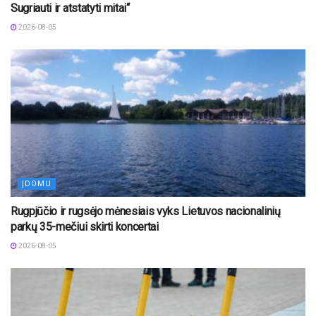
Sugriauti ir atstatyti mitai“
2026-08-05
ĮDOMU
Rugpjūčio ir rugsėjo mėnesiais vyks Lietuvos nacionalinių
parkų 35-mečiui skirti koncertai
2026-08-05