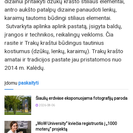
dizainui pritaikyti dzūkų krašto stiliaus elementai,
antro aukšto patalpų dizaine panaudoti lenkų,
karaimų tautoms būdingi stiliaus elementai.
Sutvarkyta aplinka aplink pastatą, įsigyta baldų,
įrangos ir technikos, reikalingų veikloms. Čia
rasite ir Trakų kraštui būdingus tautinius
kostiumus (dzūkų, lenkų, karaimų). Trakų krašto
amatai ir tradicijos pastate jau pristatomos nuo
2014 m. Kalėdų.
Įdomu
paskaityti
Šiaulių erdvėse eksponuojama fotografijų paroda
2026-08-06
„WoW University“ kviečia registruotis į „1000
moterų“ projektą