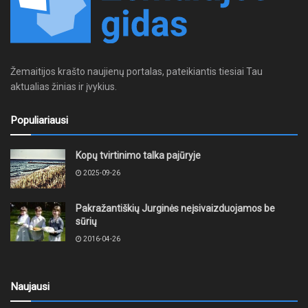
Žemaitijos krašto naujienų portalas, pateikiantis tiesiai Tau
aktualias žinias ir įvykius.
Populiariausi
Kopų tvirtinimo talka pajūryje
2025-09-26
Pakražantiškių Jurginės neįsivaizduojamos be
sūrių
2016-04-26
Naujausi