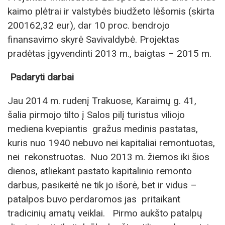
kaimo plėtrai ir valstybės biudžeto lėšomis (skirta
200162,32 eur), dar 10 proc. bendrojo
finansavimo skyrė Savivaldybė. Projektas
pradėtas įgyvendinti 2013 m., baigtas – 2015 m.
Padaryti darbai
Jau 2014 m. rudenį Trakuose, Karaimų g. 41,
šalia pirmojo tilto į Salos pilį turistus viliojo
mediena kvepiantis gražus medinis pastatas,
kuris nuo 1940 nebuvo nei kapitaliai remontuotas,
nei rekonstruotas. Nuo 2013 m. žiemos iki šios
dienos, atliekant pastato kapitalinio remonto
darbus, pasikeitė ne tik jo išorė, bet ir vidus –
patalpos buvo perdaromos jas pritaikant
tradicinių amatų veiklai. Pirmo aukšto patalpų