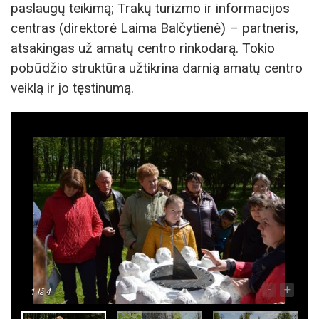
paslaugų teikimą; Trakų turizmo ir informacijos
centras (direktorė Laima Balčytienė) – partneris,
atsakingas už amatų centro rinkodarą. Tokio
pobūdžio struktūra užtikrina darnią amatų centro
veiklą ir jo tęstinumą.
-
+
1
Iš 4