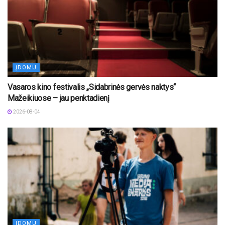
ĮDOMU
Vasaros kino festivalis „Sidabrinės gervės naktys“
Mažeikiuose – jau penktadienį
2026-08-04
ĮDOMU