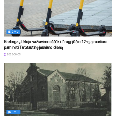
ĮDOMU
Kretinga „Lėtojo važiavimo iššūkiu“ rugpjūčio 12-ąją ruošiasi
paminėti Tarptautinę jaunimo dieną
2026-08-05
ĮDOMU