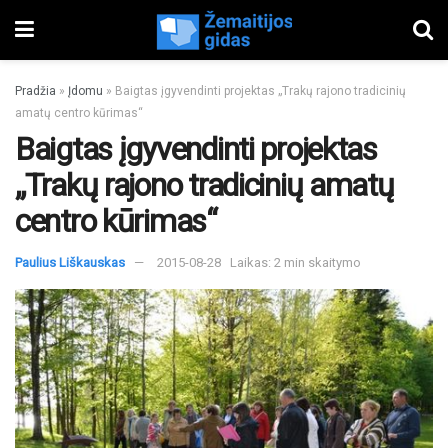
Pradžia
»
Įdomu
»
Baigtas įgyvendinti projektas „Trakų rajono tradicinių
amatų centro kūrimas“
Baigtas įgyvendinti projektas
„Trakų rajono tradicinių amatų
centro kūrimas“
Paulius Liškauskas
2015-08-28
Laikas: 2 min skaitymo