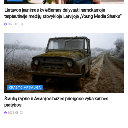
Lietuvos jaunimas kviečiamas dalyvauti nemokamoje
tarptautinėje medijų stovykloje Latvijoje „Young Media Sharks“
2026-08-03
KRAŠTO APSAUGA
Šiaulių rajone ir Aviacijos bazės prieigose vyks karinės
pratybos
2026-08-03