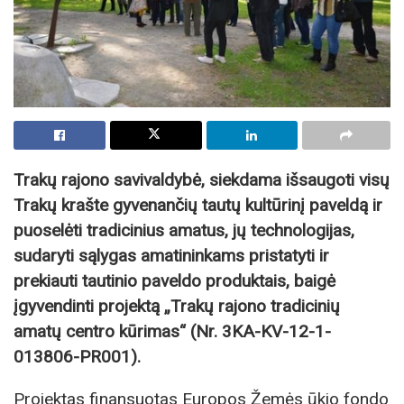
Trakų rajono savivaldybė, siekdama išsaugoti visų
Trakų krašte gyvenančių tautų kultūrinį paveldą ir
puoselėti tradicinius amatus, jų technologijas,
sudaryti sąlygas amatininkams pristatyti ir
prekiauti tautinio paveldo produktais, baigė
įgyvendinti projektą „Trakų rajono tradicinių
amatų centro kūrimas“ (Nr. 3KA-KV-12-1-
013806-PR001).
Projektas finansuotas Europos Žemės ūkio fondo