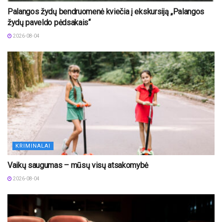
Palangos žydų bendruomenė kviečia į ekskursiją „Palangos
žydų paveldo pėdsakais“
2026-08-04
KRIMINALAI
Vaikų saugumas – mūsų visų atsakomybė
2026-08-04