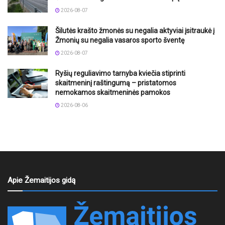
2026-08-07
Šilutės krašto žmonės su negalia aktyviai įsitraukė į
Žmonių su negalia vasaros sporto šventę
2026-08-07
Ryšių reguliavimo tarnyba kviečia stiprinti
skaitmeninį raštingumą – pristatomos
nemokamos skaitmeninės pamokos
2026-08-06
Apie Žemaitijos gidą