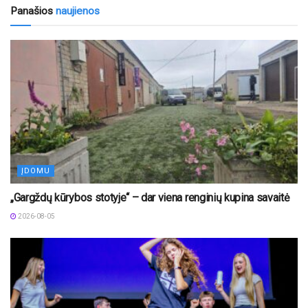
Panašios
naujienos
ĮDOMU
„Gargždų kūrybos stotyje“ – dar viena renginių kupina savaitė
2026-08-05