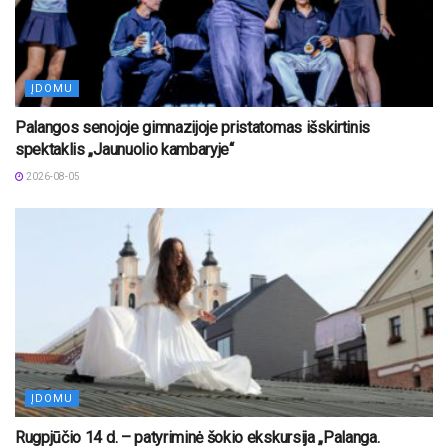
ĮDOMU
Palangos senojoje gimnazijoje pristatomas išskirtinis
spektaklis „Jaunuolio kambaryje“
2026-08-05
ĮDOMU
Rugpjūčio 14 d. – patyriminė šokio ekskursija „Palanga.