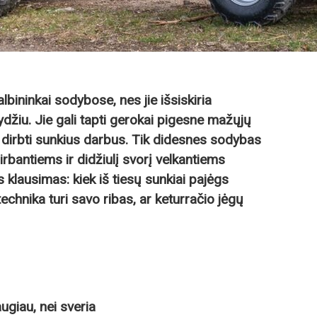
lbininkai sodybose, nes jie išsiskiria
džiu. Jie gali tapti gerokai pigesne mažųjų
a dirbti sunkius darbus. Tik didesnes sodybas
rbantiems ir didžiulį svorį velkantiems
s klausimas: kiek iš tiesų sunkiai pajėgs
echnika turi savo ribas, ar keturračio jėgų
augiau, nei sveria