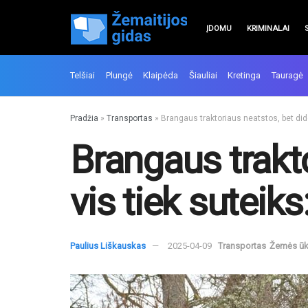
ĮDOMU
KRIMINALAI
Telšiai
Plungė
Klaipėda
Šiauliai
Kretinga
Tauragė
Pradžia
»
Transportas
»
Brangaus traktoriaus neatstos, bet didel
Brangaus trakto
vis tiek suteiks
Paulius Liškauskas
2025-04-09
Transportas
Žemės ūk