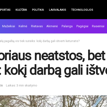
SPORTAS
KULTŪRA
POLITIKA
LAISVALAIKIS
TECHNOLOGIJOS
Mažeikiai
Kelmė
Rietavas
Akmenė
Palanga
Pagėgiai
Raseiniai
ę pagalbą vis tiek suteiks: kokį darbą gali ištverti keturratis?
riaus neatstos, bet
: kokį darbą gali ištv
is
Laikas: 3 min skaitymo