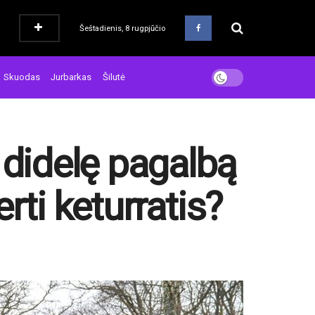
Šeštadienis, 8 rugpjūčio
Skuodas
Jurbarkas
Šilutė
 didelę pagalbą
erti keturratis?