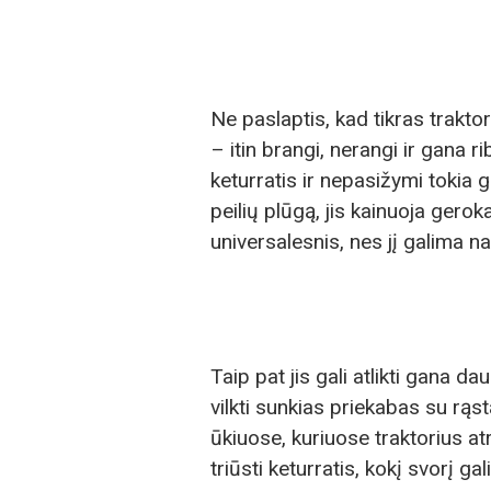
Ne paslaptis, kad tikras trakto
– itin brangi, nerangi ir gana
keturratis ir nepasižymi tokia 
peilių plūgą, jis kainuoja gero
universalesnis, nes jį galima na
Taip pat jis gali atlikti gana d
vilkti sunkias priekabas su rą
ūkiuose, kuriuose traktorius at
triūsti keturratis, kokį svorį g