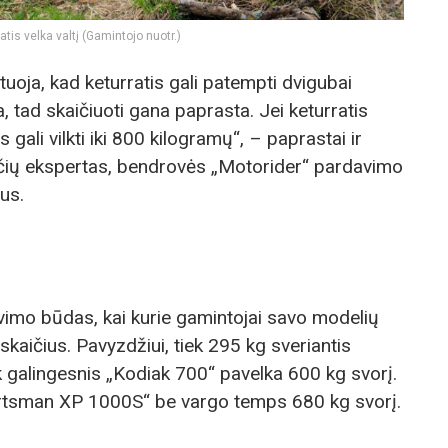
atis velka valtį (Gamintojo nuotr.)
uoja, kad keturratis gali patempti dvigubai
ia, tad skaičiuoti gana paprasta. Jei keturratis
s gali vilkti iki 800 kilogramų“, – paprastai ir
čių ekspertas, bendrovės „Motorider“ pardavimo
us.
avimo būdas, kai kurie gamintojai savo modelių
s skaičius. Pavyzdžiui, tiek 295 kg sveriantis
 galingesnis „Kodiak 700“ pavelka 600 kg svorį.
ortsman XP 1000S“ be vargo temps 680 kg svorį.