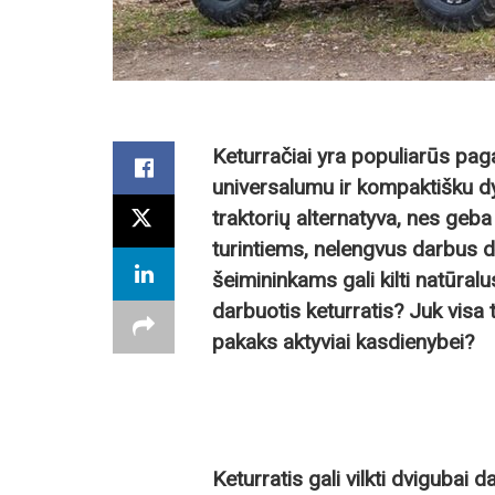
Keturračiai yra populiarūs paga
universalumu ir kompaktišku dy
traktorių alternatyva, nes geb
turintiems, nelengvus darbus di
šeimininkams gali kilti natūralu
darbuotis keturratis? Juk visa t
pakaks aktyviai kasdienybei?
Keturratis gali vilkti dvigubai d