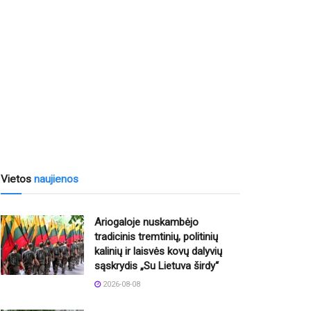
Vietos
naujienos
Ariogaloje nuskambėjo
tradicinis tremtinių, politinių
kalinių ir laisvės kovų dalyvių
sąskrydis „Su Lietuva širdy“
2026-08-08