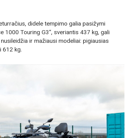
 keturračius, didele tempimo galia pasižymi
e 1000 Touring G3“, sveriantis 437 kg, gali
 nusileidžia ir mažiausi modeliai: pigiausias
i 612 kg.