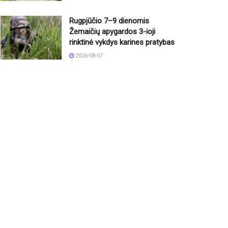
Rugpjūčio 7–9 dienomis
Žemaičių apygardos 3-ioji
rinktinė vykdys karines pratybas
2026-08-07