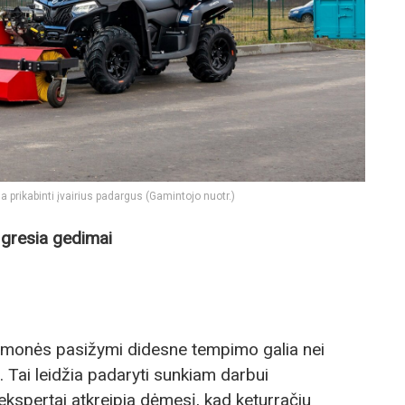
a prikabinti įvairius padargus (Gamintojo nuotr.)
p gresia gedimai
iemonės pasižymi didesne tempimo galia nei
Tai leidžia padaryti sunkiam darbui
 ekspertai atkreipia dėmesį, kad keturračiu