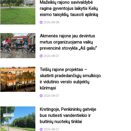
Mažeikių rajono savivaldybė
ragina gyventojus laikytis Kelių
eismo taisyklių, tausoti aplinką
2026-08-08
Akmenės rajone jau devintus
metus organizuojama vaikų
prevencinė stovykla „Aš galiu“
2026-08-07
Telšių rajone projektas –
skatinti pradedančiųjų smulkiojo
ir vidutinio verslo subjektų
kūrimąsi
2026-08-07
Kretingoje, Penkininkų gatvėje
bus nutiesti vandentiekio ir
buitinių nuotekų tinklai
2026-08-07