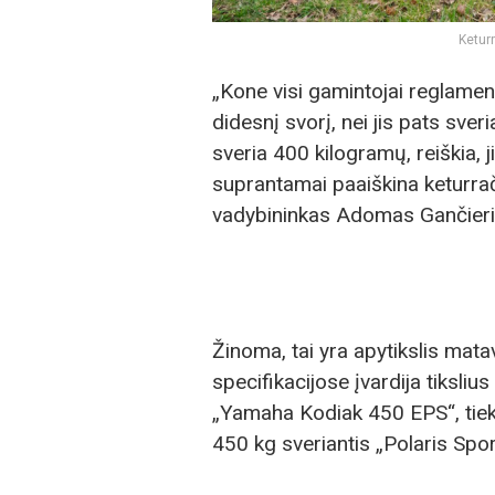
Keturr
„Kone visi gamintojai reglament
didesnį svorį, nei jis pats sver
sveria 400 kilogramų, reiškia, ji
suprantamai paaiškina keturra
vadybininkas Adomas Gančieri
Žinoma, tai yra apytikslis mat
specifikacijose įvardija tiksliu
„Yamaha Kodiak 450 EPS“, tiek
450 kg sveriantis „Polaris Sp