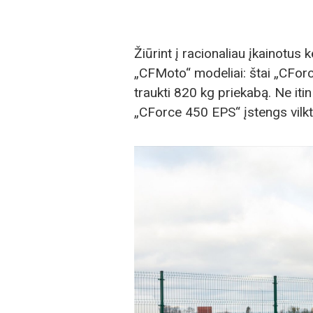
Žiūrint į racionaliau įkainotus
„CFMoto“ modeliai: štai „CForc
traukti 820 kg priekabą. Ne itin
„CForce 450 EPS“ įstengs vilkt