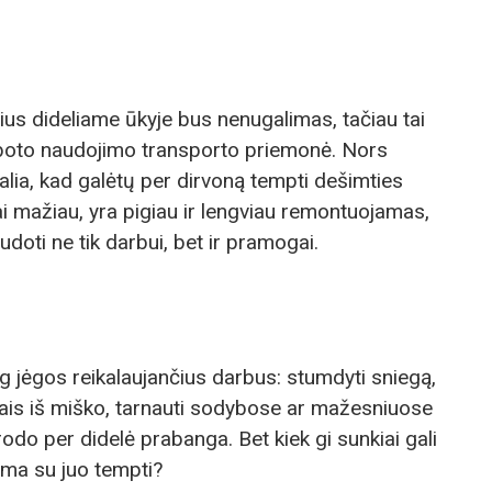
rius dideliame ūkyje bus nenugalimas, tačiau tai
 riboto naudojimo transporto priemonė. Nors
galia, kad galėtų per dirvoną tempti dešimties
kai mažiau, yra pigiau ir lengviau remontuojamas,
udoti ne tik darbui, bet ir pramogai.
aug jėgos reikalaujančius darbus: stumdyti sniegą,
stais iš miško, tarnauti sodybose ar mažesniuose
rodo per didelė prabanga. Bet kiek gi sunkiai gali
alima su juo tempti?