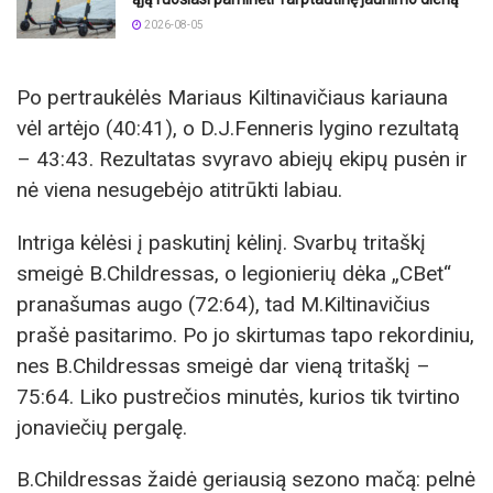
2026-08-05
Po pertraukėlės Mariaus Kiltinavičiaus kariauna
vėl artėjo (40:41), o D.J.Fenneris lygino rezultatą
– 43:43. Rezultatas svyravo abiejų ekipų pusėn ir
nė viena nesugebėjo atitrūkti labiau.
Intriga kėlėsi į paskutinį kėlinį. Svarbų tritaškį
smeigė B.Childressas, o legionierių dėka „CBet“
pranašumas augo (72:64), tad M.Kiltinavičius
prašė pasitarimo. Po jo skirtumas tapo rekordiniu,
nes B.Childressas smeigė dar vieną tritaškį –
75:64. Liko pustrečios minutės, kurios tik tvirtino
jonaviečių pergalę.
B.Childressas žaidė geriausią sezono mačą: pelnė