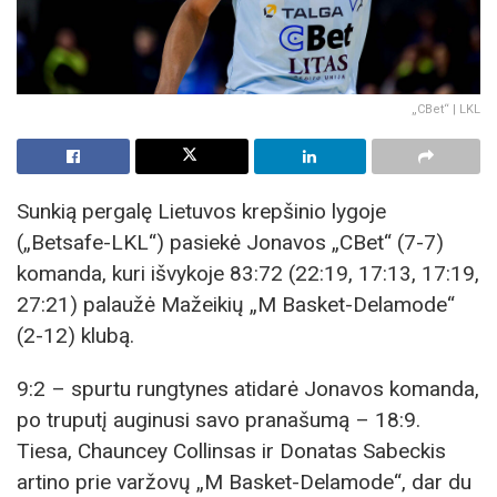
„CBet“ | LKL
Sunkią pergalę Lietuvos krepšinio lygoje
(„Betsafe-LKL“) pasiekė Jonavos „CBet“ (7-7)
komanda, kuri išvykoje 83:72 (22:19, 17:13, 17:19,
27:21) palaužė Mažeikių „M Basket-Delamode“
(2-12) klubą.
9:2 – spurtu rungtynes atidarė Jonavos komanda,
po truputį auginusi savo pranašumą – 18:9.
Tiesa, Chauncey Collinsas ir Donatas Sabeckis
artino prie varžovų „M Basket-Delamode“, dar du