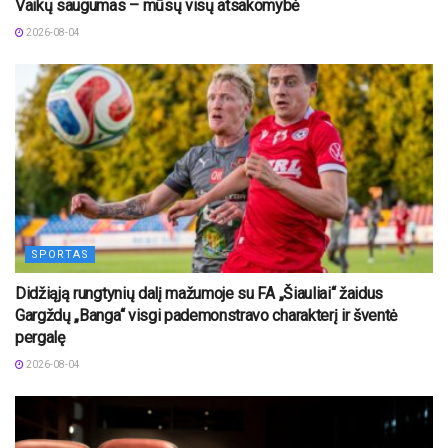
Vaikų saugumas – mūsų visų atsakomybė
2026-08-04
SPORTAS
Didžiąją rungtynių dalį mažumoje su FA „Šiauliai“ žaidus
Gargždų „Banga“ visgi pademonstravo charakterį ir šventė
pergalę
2026-08-04