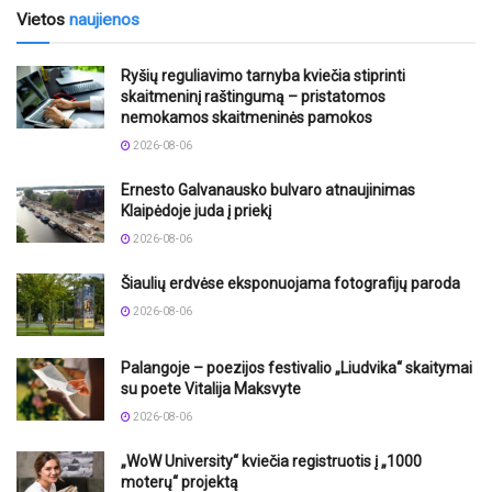
Vietos
naujienos
Ryšių reguliavimo tarnyba kviečia stiprinti
skaitmeninį raštingumą – pristatomos
nemokamos skaitmeninės pamokos
2026-08-06
Ernesto Galvanausko bulvaro atnaujinimas
Klaipėdoje juda į priekį
2026-08-06
Šiaulių erdvėse eksponuojama fotografijų paroda
2026-08-06
Palangoje – poezijos festivalio „Liudvika“ skaitymai
su poete Vitalija Maksvyte
2026-08-06
„WoW University“ kviečia registruotis į „1000
moterų“ projektą