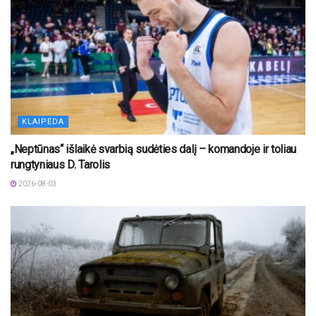
KLAIPĖDA
„Neptūnas“ išlaikė svarbią sudėties dalį – komandoje ir toliau
rungtyniaus D. Tarolis
2026-08-03