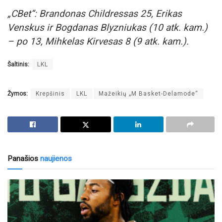
„CBet“: Brandonas Childressas 25, Erikas
Venskus ir Bogdanas Blyzniukas (10 atk. kam.)
– po 13, Mihkelas Kirvesas 8 (9 atk. kam.).
Šaltinis:
LKL
Žymos:
Krepšinis
LKL
Mažeikių „M Basket-Delamode“
Panašios
naujienos