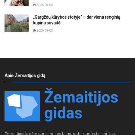
2026-08-06
„Gargždų kūrybos stotyje“ – dar viena renginių
kupina savaitė
2026-08-05
Apie Žemaitijos gidą
Žemaitijos krašto naujienų portalas, pateikiantis tiesiai Tau