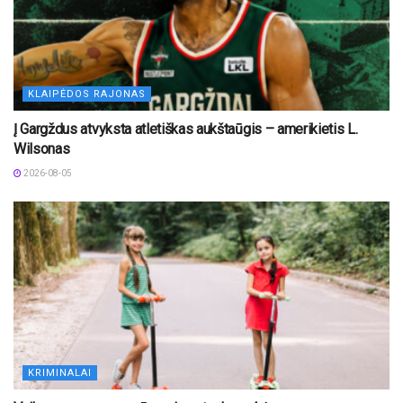
KLAIPĖDOS RAJONAS
Į Gargždus atvyksta atletiškas aukštaūgis – amerikietis L.
Wilsonas
2026-08-05
KRIMINALAI