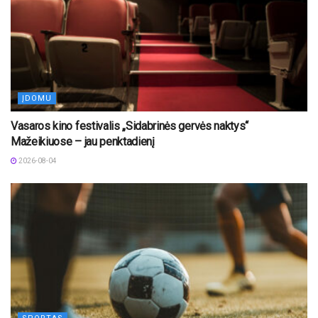
ĮDOMU
Vasaros kino festivalis „Sidabrinės gervės naktys“
Mažeikiuose – jau penktadienį
2026-08-04