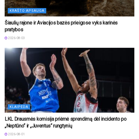
KRAŠTO APSAUGA
Šiaulių rajone ir Aviacijos bazės prieigose vyks karinės
pratybos
2026-08-03
KLAIPĖDA
LKL Drausmės komisija priėmė sprendimą dėl incidento po
„Neptūno“ ir „Juventus“ rungtynių
2026-08-01