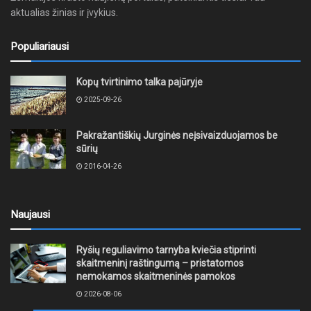
aktualias žinias ir įvykius.
Populiariausi
Kopų tvirtinimo talka pajūryje
2025-09-26
Pakražantiškių Jurginės neįsivaizduojamos be
sūrių
2016-04-26
Naujausi
Ryšių reguliavimo tarnyba kviečia stiprinti
skaitmeninį raštingumą – pristatomos
nemokamos skaitmeninės pamokos
2026-08-06