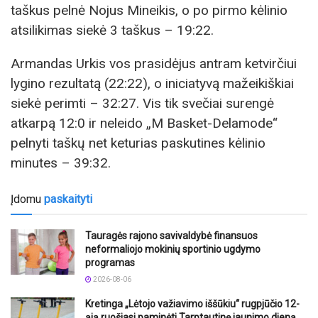
taškus pelnė Nojus Mineikis, o po pirmo kėlinio
atsilikimas siekė 3 taškus – 19:22.
Armandas Urkis vos prasidėjus antram ketvirčiui
lygino rezultatą (22:22), o iniciatyvą mažeikiškiai
siekė perimti – 32:27. Vis tik svečiai surengė
atkarpą 12:0 ir neleido „M Basket-Delamode“
pelnyti taškų net keturias paskutines kėlinio
minutes – 39:32.
Įdomu
paskaityti
Tauragės rajono savivaldybė finansuos
neformaliojo mokinių sportinio ugdymo
programas
2026-08-06
Kretinga „Lėtojo važiavimo iššūkiu“ rugpjūčio 12-
ąją ruošiasi paminėti Tarptautinę jaunimo dieną