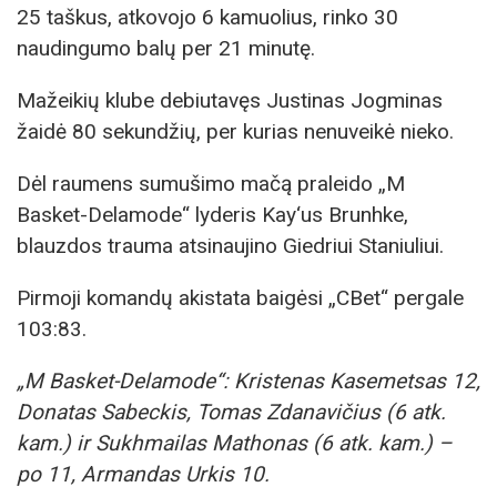
25 taškus, atkovojo 6 kamuolius, rinko 30
naudingumo balų per 21 minutę.
Mažeikių klube debiutavęs Justinas Jogminas
žaidė 80 sekundžių, per kurias nenuveikė nieko.
Dėl raumens sumušimo mačą praleido „M
Basket-Delamode“ lyderis Kay‘us Brunhke,
blauzdos trauma atsinaujino Giedriui Staniuliui.
Pirmoji komandų akistata baigėsi „CBet“ pergale
103:83.
„M Basket-Delamode“: Kristenas Kasemetsas 12,
Donatas Sabeckis, Tomas Zdanavičius (6 atk.
kam.) ir Sukhmailas Mathonas (6 atk. kam.) –
po 11, Armandas Urkis 10.