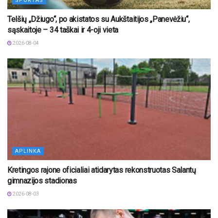
SPORTAS
Telšių „Džiugo“, po akistatos su Aukštaitijos „Panevėžiu“,
sąskaitoje – 34 taškai ir 4-oji vieta
2026-08-04
APLINKA
Kretingos rajone oficialiai atidarytas rekonstruotas Salantų
gimnazijos stadionas
2026-08-03