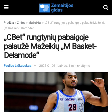
Pradžia
»
Žinios
»
Mažeikiai
»
„CBet“ rungtynių pabaigoje palaužė Mažeikių
„M Basket-Delamode“
„CBet“ rungtynių pabaigoje
palaužė Mažeikių „M Basket-
Delamode“
Paulius Liškauskas
2025-01-06
Laikas: 1 min skaitymo