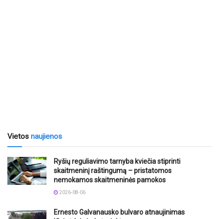
Vietos
naujienos
Ryšių reguliavimo tarnyba kviečia stiprinti
skaitmeninį raštingumą – pristatomos
nemokamos skaitmeninės pamokos
2026-08-06
Ernesto Galvanausko bulvaro atnaujinimas