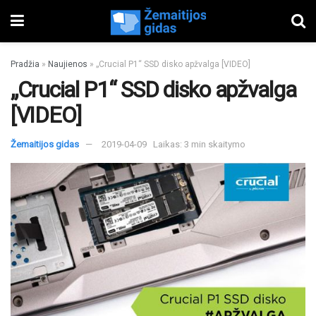
Pradžia
»
Naujienos
»
„Crucial P1“ SSD disko apžvalga [VIDEO]
„Crucial P1“ SSD disko apžvalga
[VIDEO]
Žemaitijos gidas
2019-04-09
Laikas: 3 min skaitymo