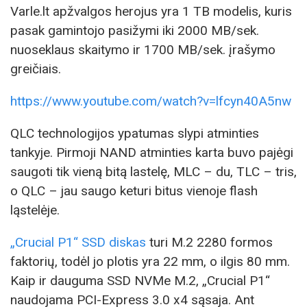
Varle.lt apžvalgos herojus yra 1 TB modelis, kuris
pasak gamintojo pasižymi iki 2000 MB/sek.
nuoseklaus skaitymo ir 1700 MB/sek. įrašymo
greičiais.
https://www.youtube.com/watch?v=lfcyn40A5nw
QLC technologijos ypatumas slypi atminties
tankyje. Pirmoji NAND atminties karta buvo pajėgi
saugoti tik vieną bitą lastelę, MLC – du, TLC – tris,
o QLC – jau saugo keturi bitus vienoje flash
ląstelėje.
„Crucial P1“ SSD diskas
turi M.2 2280 formos
faktorių, todėl jo plotis yra 22 mm, o ilgis 80 mm.
Kaip ir dauguma SSD NVMe M.2, „Crucial P1“
naudojama PCI-Express 3.0 x4 sąsaja. Ant