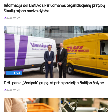
Informacija dėl Lietuvos kariuomenės organizuojamų pratybų
Šiaulių rajono savivaldybėje
2026-07-29
LIETUVA
DHL perka „Venipak“ grupę: stiprins pozicijas Baltijos šalyse
2026-07-28