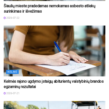
Šiaulių mieste pradedamas nemokamas asbesto atliekų
surinkimas ir išvežimas
2026-07-22
KELMĖ
Kelmės rajono ugdymo įstaigų abiturientų valstybinių brandos
egzaminų rezultatai
2026-07-21