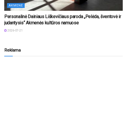
AKMENĖ
Personalinė Dainiaus Liškevičiaus paroda „Pelėda, šventovė ir
judantysis“ Akmenės kultūros namuose
2026-07-21
Reklama