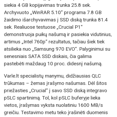
siekia 4 GB kopijavimas trunka 25.8 sek.
Archyvuoto „WinRAR 5.10“ programa 7.8 GB
žaidimo išarchyvavimas į SSD diską trunka 81.4
sek. Realiuose testuose „Crucial P1“
demonstruoja puikų našumą ir pasiekia vidutinius,
artimus „Intel 760p“ rezultatus, tačiau šiek tiek
atsilieka nuo „Samsung 970 EVO“. Palyginimui su
senesniais SATA SSD diskais, čia galima
pastebėti maždaug 10 proc. didesnį našumą.
Varle.lt specialistų manymu, didžiausias QLC
trūkumas – žemas įrašymo našumas. Dėl šitos
priežasties „Crucial“ į savo SSD diską integravo
pSLC spartinimą. Tol, kol pSLC buferyje lieka
vietos, įrašymas vyksta nuolatiniu 1600 MB/s
greičiu. Testavimo metu teko įrašinėti duomenis