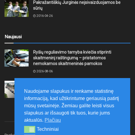
Pakražantiškių Jurginės neįsivaizduojamos be
sūrių
2016-04-26
Naujausi
Ryšių reguliavimo tarnyba kviečia stiprinti
skaitmeninį raštingumą – pristatomos
nemokamos skaitmeninės pamokos
2026-08-06
Ernesto Galvanausko bulvaro atnaujinimas
Klaipėdoje juda į priekį
Naudojame slapukus ir renkame statistinę
2026-08-06
informaciją, kad užtikrintume geriausią patirtį
mūsų svetainėje. Žemiau galite leisti visus
slapukus ar išsaugoti tik tuos, kurie jums
aktualūs.
Plačiau
Techniniai
Techniniai