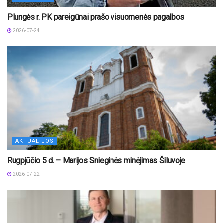
Plungės r. PK pareigūnai prašo visuomenės pagalbos
2026-07-24
AKTUALIJOS
Rugpjūčio 5 d. – Marijos Snieginės minėjimas Šiluvoje
2026-07-22