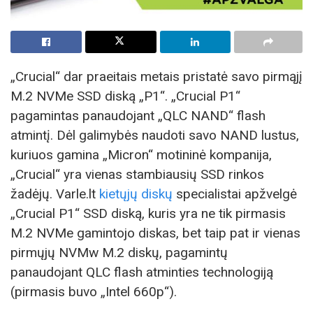
„Crucial“ dar praeitais metais pristatė savo pirmąjį
M.2 NVMe SSD diską „P1“. „Crucial P1“
pagamintas panaudojant „QLC NAND“ flash
atmintį. Dėl galimybės naudoti savo NAND lustus,
kuriuos gamina „Micron“ motininė kompanija,
„Crucial“ yra vienas stambiausių SSD rinkos
žadėjų. Varle.lt
kietųjų diskų
specialistai apžvelgė
„Crucial P1“ SSD diską, kuris yra ne tik pirmasis
M.2 NVMe gamintojo diskas, bet taip pat ir vienas
pirmųjų NVMw M.2 diskų, pagamintų
panaudojant QLC flash atminties technologiją
(pirmasis buvo „Intel 660p“).