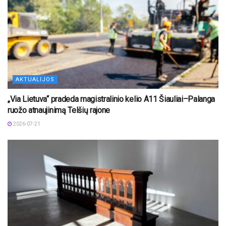
AKTUALIJOS
„Via Lietuva“ pradeda magistralinio kelio A11 Šiauliai–Palanga
ruožo atnaujinimą Telšių rajone
2026-07-21