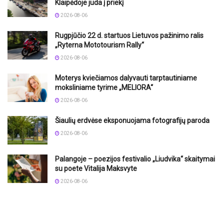
Klaipėdoje juda į priekį
2026-08-06
Rugpjūčio 22 d. startuos Lietuvos pažinimo ralis
„Ryterna Mototourism Rally“
2026-08-06
Moterys kviečiamos dalyvauti tarptautiniame
moksliniame tyrime „MELIORA“
2026-08-06
Šiaulių erdvėse eksponuojama fotografijų paroda
2026-08-06
Palangoje – poezijos festivalio „Liudvika“ skaitymai
su poete Vitalija Maksvyte
2026-08-06