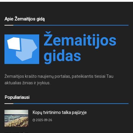
Apie Žemaitijos gidą
Žemaitijos krašto naujienų portalas, pateikiantis tiesiai Tau
aktualias žinias ir įvykius.
Populiariausi
Kopų tvirtinimo talka pajūryje
2025-09-26