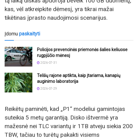
tą laiką diskas apdoroja beveik 100 GB duomenų,
kas, vėl atkreipkite dėmesį, yra tikrai mažai
tikėtinas įprasto naudojimosi scenarijus.
Įdomu
paskaityti
Policijos prevencinės priemonės šalies keliuose
rugpjūčio mėnesį
2026-07-31
Telšių rajone aptikta, kaip įtariama, kanapių
auginimo laboratorija
2026-07-29
Reikėtų paminėti, kad „P1“ modeliui gamintojas
suteikia 5 metų garantiją. Disko ištvermė yra
mažesnė nei TLC variantų ir 1TB atveju siekia 200
TBW, tačiau to turėtų pakakti visiems