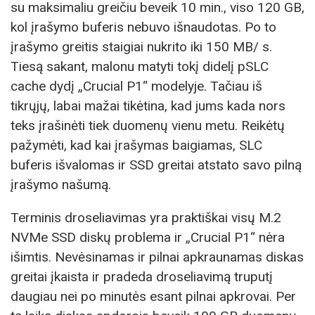
su maksimaliu greičiu beveik 10 min., viso 120 GB,
kol įrašymo buferis nebuvo išnaudotas. Po to
įrašymo greitis staigiai nukrito iki 150 MB/ s.
Tiesą sakant, malonu matyti tokį didelį pSLC
cache dydį „Crucial P1“ modelyje. Tačiau iš
tikrųjų, labai mažai tikėtina, kad jums kada nors
teks įrašinėti tiek duomenų vienu metu. Reikėtų
pažymėti, kad kai įrašymas baigiamas, SLC
buferis išvalomas ir SSD greitai atstato savo pilną
įrašymo našumą.
Terminis droseliavimas yra praktiškai visų M.2
NVMe SSD diskų problema ir „Crucial P1“ nėra
išimtis. Nevėsinamas ir pilnai apkraunamas diskas
greitai įkaista ir pradeda droseliavimą truputį
daugiau nei po minutės esant pilnai apkrovai. Per