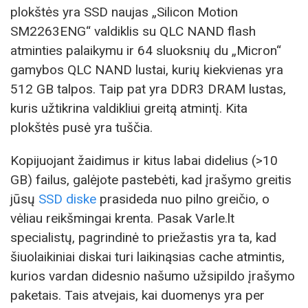
plokštės yra SSD naujas „Silicon Motion
SM2263ENG“ valdiklis su QLC NAND flash
atminties palaikymu ir 64 sluoksnių du „Micron“
gamybos QLC NAND lustai, kurių kiekvienas yra
512 GB talpos. Taip pat yra DDR3 DRAM lustas,
kuris užtikrina valdikliui greitą atmintį. Kita
plokštės pusė yra tuščia.
Kopijuojant žaidimus ir kitus labai didelius (>10
GB) failus, galėjote pastebėti, kad įrašymo greitis
jūsų
SSD diske
prasideda nuo pilno greičio, o
vėliau reikšmingai krenta. Pasak Varle.lt
specialistų, pagrindinė to priežastis yra ta, kad
šiuolaikiniai diskai turi laikinąsias cache atmintis,
kurios vardan didesnio našumo užsipildo įrašymo
paketais. Tais atvejais, kai duomenys yra per