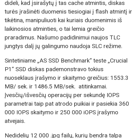
dideli, kad įsirašytų į tas cache atmintis, diskas
turės įrašinėti duomenis tiesiogiai į flash atmintį ir
tikėtina, manipuliuoti kai kuriais duomenimis iš
laikinosios atminties, o tai lemia greičio
praradimus. Našumo padidinimui naujos TLC
jungtys dalį jų galingumo naudoja SLC režime.
Sintetiniame „AS SSD Benchmark“ teste „Crucial
P1“ SSD diskas pademonstravo tokius
nuoseklaus įrašymo ir skaitymo greičius: 1553.3
MB/ sek. ir 1486.5 MB/sek. atitinkamai.
Įvesčių/išvesčių operacijų per sekundę IOPS
parametrai taip pat atrodo puikiai ir pasiekia 360
000 IOPS skaitymo ir 250 000 iOPS įrašymo
atvejais.
Nedidelių 12 000 .jpg failų, kurių bendra talpa