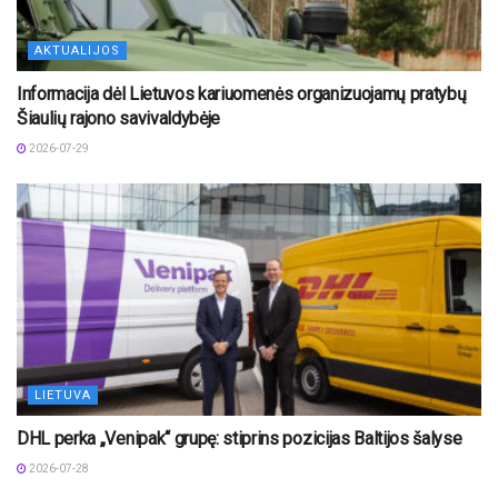
AKTUALIJOS
Informacija dėl Lietuvos kariuomenės organizuojamų pratybų
Šiaulių rajono savivaldybėje
2026-07-29
LIETUVA
DHL perka „Venipak“ grupę: stiprins pozicijas Baltijos šalyse
2026-07-28