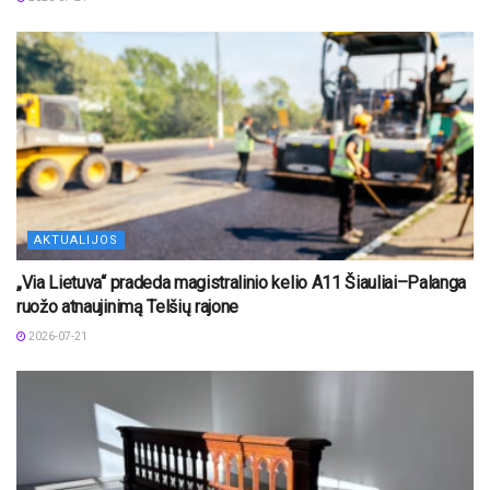
AKTUALIJOS
„Via Lietuva“ pradeda magistralinio kelio A11 Šiauliai–Palanga
ruožo atnaujinimą Telšių rajone
2026-07-21