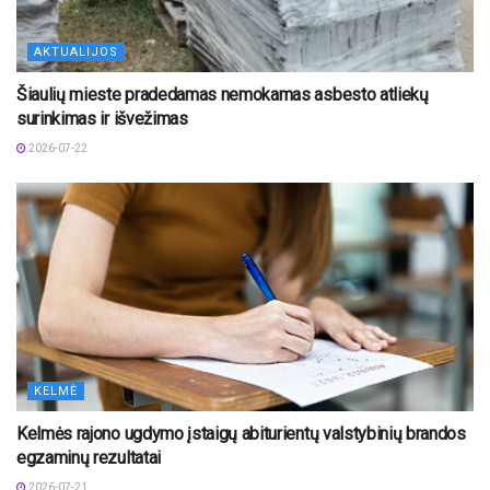
AKTUALIJOS
Šiaulių mieste pradedamas nemokamas asbesto atliekų
surinkimas ir išvežimas
2026-07-22
KELMĖ
Kelmės rajono ugdymo įstaigų abiturientų valstybinių brandos
egzaminų rezultatai
2026-07-21