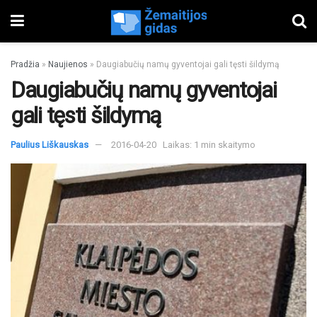
Pradžia
»
Naujienos
»
Daugiabučių namų gyventojai gali tęsti šildymą
Daugiabučių namų gyventojai
gali tęsti šildymą
Paulius Liškauskas
2016-04-20
Laikas: 1 min skaitymo