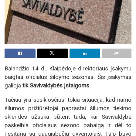
Balandžio 14 d., Klaipėdoje direktoriaus įsakymu
baigtas oficialus šildymo sezonas. Šis įsakymas
galioja
tik Savivaldybės įstaigoms
.
Tačiau yra susiklosčiusi tokia situacija, kad namo
šilumos prižiūrėtojai paprastai šilumos tiekimo
sklendes užsuka būtent tada, kai Savivaldybė
paskelbia oficialaus sezono pabaigą ir dėl to
nesitaria su daugiabučių gyventojais. Taip buvo