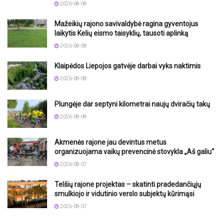
2026-08-08
Mažeikių rajono savivaldybė ragina gyventojus
laikytis Kelių eismo taisyklių, tausoti aplinką
2026-08-08
Klaipėdos Liepojos gatvėje darbai vyks naktimis
2026-08-08
Plungėje dar septyni kilometrai naujų dviračių takų
2026-08-08
Akmenės rajone jau devintus metus
organizuojama vaikų prevencinė stovykla „Aš galiu“
2026-08-07
Telšių rajone projektas – skatinti pradedančiųjų
smulkiojo ir vidutinio verslo subjektų kūrimąsi
2026-08-07