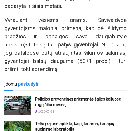
padaryta ir šiais metais.
Vyraujant vėsiems orams, Savivaldybė
gyventojams maloniai primena, kad dėl šildymo
pradžios ir pabaigos savo daugiabutyje
apsispręsti teisę turi
patys gyventojai
. Norėdami,
jog patalpose būtų atnaujintas šilumos tiekimas,
gyventojai balsų dauguma (50+1 proc.) turi
priimti tokį sprendimą.
Įdomu
paskaityti
Policijos prevencinės priemonės šalies keliuose
rugpjūčio mėnesį
2026-07-31
Telšių rajone aptikta, kaip įtariama, kanapių
auginimo laboratorija