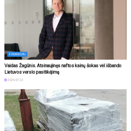
FINANSAI
Vaidas Žagūnis. Atsinaujinęs naftos kainų šokas vėl išbando
Lietuvos verslo pasitikėjimą
2026-07-22