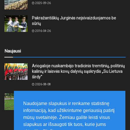
2025-09-26
Pakražantiškių Jurginės neįsivaizduojamos be
sūrių
2016-04-26
Naujausi
Ariogaloje nuskambėjo tradicinis tremtinių, politinių
kalinių ir laisvės kovų dalyvių sąskrydis „Su Lietuva
širdy“
2026-08-08
Mažeikių rajono savivaldybė ragina gyventojus
laikytis Kelių eismo taisyklių, tausoti aplinką
Naudojame slapukus ir renkame statistinę
2026-08-08
informaciją, kad užtikrintume geriausią patirtį
mūsų svetainėje. Žemiau galite leisti visus
slapukus ar išsaugoti tik tuos, kurie jums