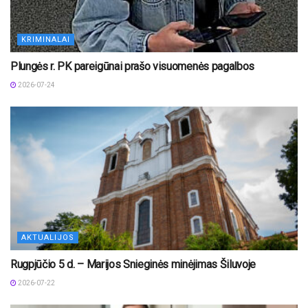
KRIMINALAI
Plungės r. PK pareigūnai prašo visuomenės pagalbos
2026-07-24
AKTUALIJOS
Rugpjūčio 5 d. – Marijos Snieginės minėjimas Šiluvoje
2026-07-22