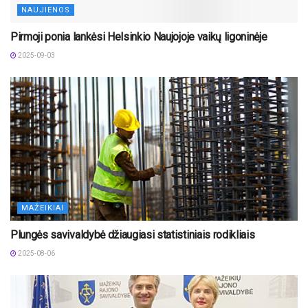
NAUJIENOS
Pirmoji ponia lankėsi Helsinkio Naujojoje vaikų ligoninėje
2025-09-03
MAŽEIKIAI
Plungės savivaldybė džiaugiasi statistiniais rodikliais
2025-08-06