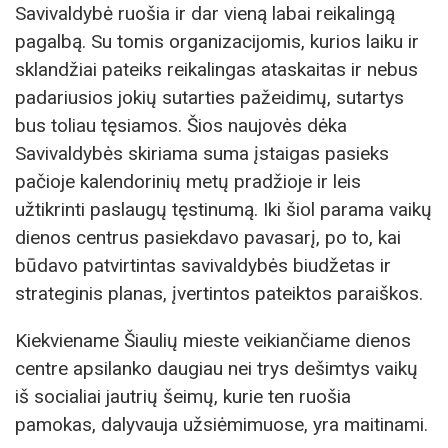
Savivaldybė ruošia ir dar vieną labai reikalingą
pagalbą. Su tomis organizacijomis, kurios laiku ir
sklandžiai pateiks reikalingas ataskaitas ir nebus
padariusios jokių sutarties pažeidimų, sutartys
bus toliau tęsiamos. Šios naujovės dėka
Savivaldybės skiriama suma įstaigas pasieks
pačioje kalendorinių metų pradžioje ir leis
užtikrinti paslaugų tęstinumą. Iki šiol parama vaikų
dienos centrus pasiekdavo pavasarį, po to, kai
būdavo patvirtintas savivaldybės biudžetas ir
strateginis planas, įvertintos pateiktos paraiškos.
Kiekviename Šiaulių mieste veikiančiame dienos
centre apsilanko daugiau nei trys dešimtys vaikų
iš socialiai jautrių šeimų, kurie ten ruošia
pamokas, dalyvauja užsiėmimuose, yra maitinami.