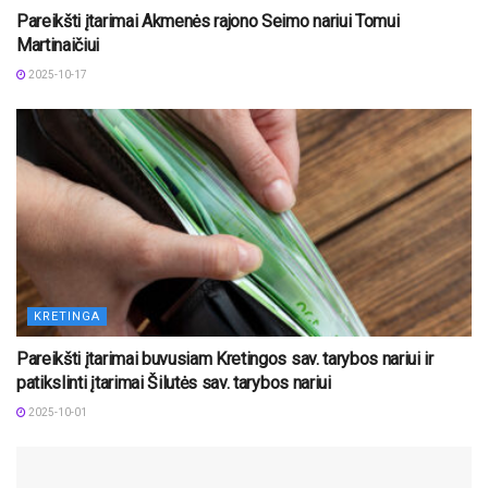
Pareikšti įtarimai Akmenės rajono Seimo nariui Tomui
Martinaičiui
2025-10-17
KRETINGA
Pareikšti įtarimai buvusiam Kretingos sav. tarybos nariui ir
patikslinti įtarimai Šilutės sav. tarybos nariui
2025-10-01