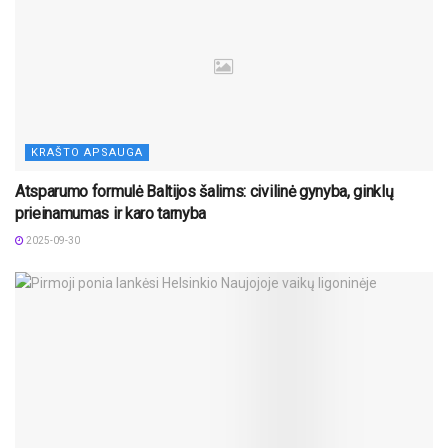
KRAŠTO APSAUGA
Atsparumo formulė Baltijos šalims: civilinė gynyba, ginklų
prieinamumas ir karo tarnyba
2025-09-30