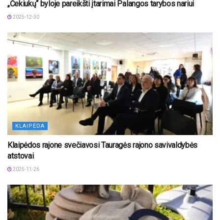
„Čekiukų“ byloje pareikšti įtarimai Palangos tarybos nariui
2025-12-30
KLAIPĖDA
Klaipėdos rajone svečiavosi Tauragės rajono savivaldybės
atstovai
2025-11-26