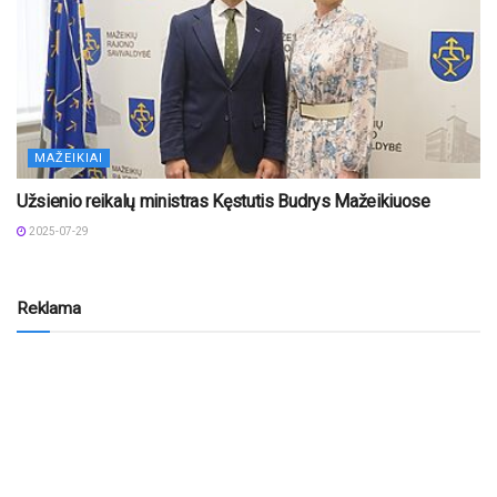
MAŽEIKIAI
Užsienio reikalų ministras Kęstutis Budrys Mažeikiuose
2025-07-29
Reklama