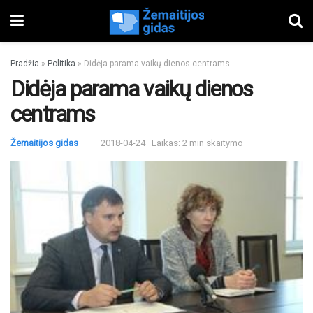
Pradžia
»
Politika
»
Didėja parama vaikų dienos centrams
Didėja parama vaikų dienos
centrams
Žemaitijos gidas
2018-04-24
Laikas: 2 min skaitymo