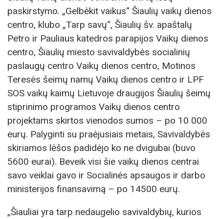
paskirstymo. „Gelbėkit vaikus“ Šiaulių vaikų dienos
centro, klubo „Tarp savų“, Šiaulių šv. apaštalų
Petro ir Pauliaus katedros parapijos Vaikų dienos
centro, Šiaulių miesto savivaldybės socialinių
paslaugų centro Vaikų dienos centro, Motinos
Teresės šeimų namų Vaikų dienos centro ir LPF
SOS vaikų kaimų Lietuvoje draugijos Šiaulių šeimų
stiprinimo programos Vaikų dienos centro
projektams skirtos vienodos sumos – po 10 000
eurų. Palyginti su praėjusiais metais, Savivaldybės
skiriamos lėšos padidėjo ko ne dvigubai (buvo
5600 eurai). Beveik visi šie vaikų dienos centrai
savo veiklai gavo ir Socialinės apsaugos ir darbo
ministerijos finansavimą – po 14500 eurų.
„Šiauliai yra tarp nedaugelio savivaldybių, kurios