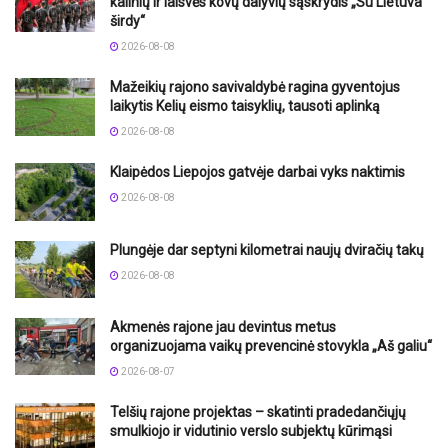
kalinių ir laisvės kovų dalyvių sąskrydis „Su Lietuva
širdy“
2026-08-08
Mažeikių rajono savivaldybė ragina gyventojus
laikytis Kelių eismo taisyklių, tausoti aplinką
2026-08-08
Klaipėdos Liepojos gatvėje darbai vyks naktimis
2026-08-08
Plungėje dar septyni kilometrai naujų dviračių takų
2026-08-08
Akmenės rajone jau devintus metus
organizuojama vaikų prevencinė stovykla „Aš galiu“
2026-08-07
Telšių rajone projektas – skatinti pradedančiųjų
smulkiojo ir vidutinio verslo subjektų kūrimąsi