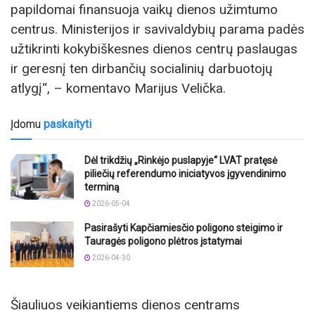
papildomai finansuoja vaikų dienos užimtumo
centrus. Ministerijos ir savivaldybių parama padės
užtikrinti kokybiškesnes dienos centrų paslaugas
ir geresnį ten dirbančių socialinių darbuotojų
atlygį“, – komentavo Marijus Velička.
Įdomu
paskaityti
Dėl trikdžių „Rinkėjo puslapyje“ LVAT pratęsė
piliečių referendumo iniciatyvos įgyvendinimo
terminą
2026-05-04
Pasirašyti Kapčiamiesčio poligono steigimo ir
Tauragės poligono plėtros įstatymai
2026-04-30
Šiauliuos veikiantiems dienos centrams