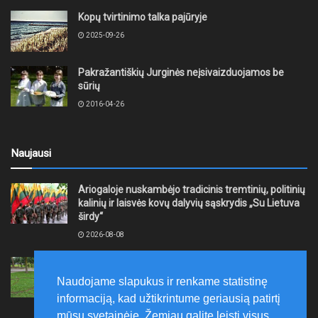
Kopų tvirtinimo talka pajūryje
2025-09-26
Pakražantiškių Jurginės neįsivaizduojamos be
sūrių
2016-04-26
Naujausi
Ariogaloje nuskambėjo tradicinis tremtinių, politinių
kalinių ir laisvės kovų dalyvių sąskrydis „Su Lietuva
širdy“
2026-08-08
Mažeikių rajono savivaldybė ragina gyventojus
laikytis Kelių eismo taisyklių, tausoti aplinką
Naudojame slapukus ir renkame statistinę
2026-08-08
informaciją, kad užtikrintume geriausią patirtį
mūsų svetainėje. Žemiau galite leisti visus