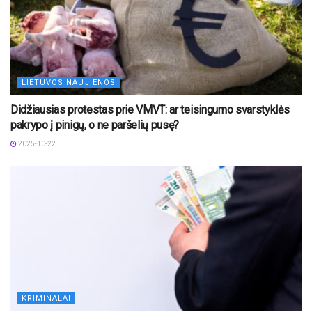
LIETUVOS NAUJIENOS
Didžiausias protestas prie VMVT: ar teisingumo svarstyklės
pakrypo į pinigų, o ne paršelių pusę?
2025-10-22
KRIMINALAI